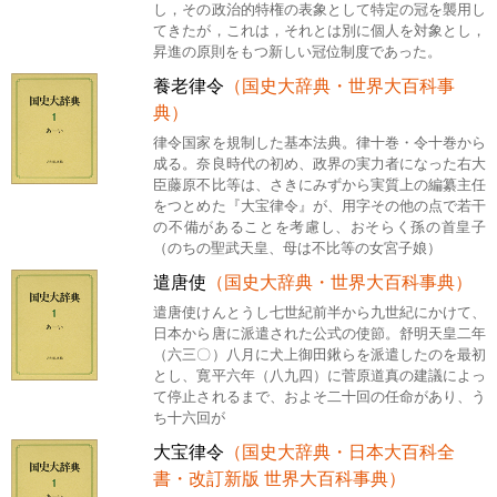
し，その政治的特権の表象として特定の冠を襲用し
てきたが，これは，それとは別に個人を対象とし，
昇進の原則をもつ新しい冠位制度であった。
養老律令
（国史大辞典・世界大百科事
典）
律令国家を規制した基本法典。律十巻・令十巻から
成る。奈良時代の初め、政界の実力者になった右大
臣藤原不比等は、さきにみずから実質上の編纂主任
をつとめた『大宝律令』が、用字その他の点で若干
の不備があることを考慮し、おそらく孫の首皇子
（のちの聖武天皇、母は不比等の女宮子娘）
遣唐使
（国史大辞典・世界大百科事典）
遣唐使けんとうし七世紀前半から九世紀にかけて、
日本から唐に派遣された公式の使節。舒明天皇二年
（六三〇）八月に犬上御田鍬らを派遣したのを最初
とし、寛平六年（八九四）に菅原道真の建議によっ
て停止されるまで、およそ二十回の任命があり、う
ち十六回が
大宝律令
（国史大辞典・日本大百科全
書・改訂新版 世界大百科事典）