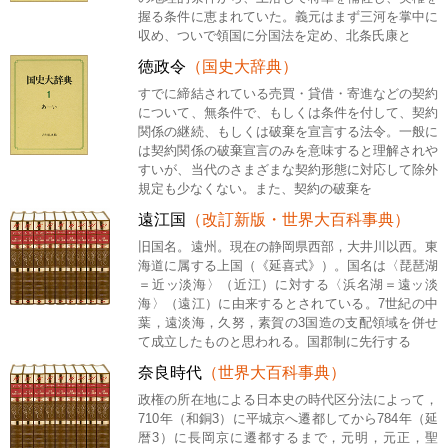
握る条件に恵まれていた。義元はまず三河を掌中に
収め、ついで領国に分国法を定め、北条氏康と
徳政令
（国史大辞典）
すでに締結されている売買・貸借・寄進などの契約
について、無条件で、もしくは条件を付して、契約
関係の継続、もしくは破棄を宣言する法令。一般に
は契約関係の破棄宣言のみを意味すると理解されや
すいが、当代のさまざまな契約形態に対応して除外
規定も少なくない。また、契約の破棄を
遠江国
（改訂新版・世界大百科事典）
旧国名。遠州。現在の静岡県西部，大井川以西。東
海道に属する上国（《延喜式》）。国名は〈琵琶湖
＝近ッ淡海〉（近江）に対する〈浜名湖＝遠ッ淡
海〉（遠江）に由来するとされている。7世紀の中
葉，遠淡海，久努，素賀の3国造の支配領域を併せ
て成立したものと思われる。国郡制に先行する
奈良時代
（世界大百科事典）
政権の所在地による日本史の時代区分法によって，
710年（和銅3）に平城京へ遷都してから784年（延
暦3）に長岡京に遷都するまで，元明，元正，聖