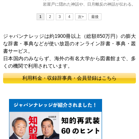
岩屋戸に隠れた神話や、日月離反の神話が伝わる。
1
2
3
4
次>
最後
ジャパンナレッジは約1900冊以上（総額850万円）の膨大
な辞書・事典などが使い放題のオンライン辞書・事典・叢
書サービス。
日本国内のみならず、海外の有名大学から図書館まで、多
くの機関で利用されています。
利用料金・収録辞事典・会員登録はこちら