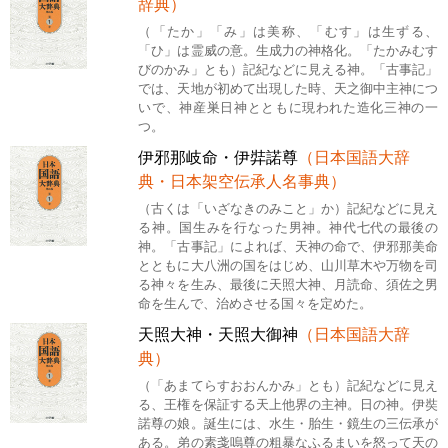
辞典）
（「たか」「み」は美称、「むす」は生ずる、
「ひ」は霊威の意。生成力の神格化。「たかみむす
びのかみ」とも）記紀などに見える神。「古事記」
では、天地が初めて出現した時、天之御中主神につ
いで、神産巣日神とともに現われた造化三神の一
つ。
伊邪那岐命・伊弉諾尊
（日本国語大辞
典・日本架空伝承人名事典）
（古くは「いざなきのみこと」か）記紀などに見え
る神。国生みを行なった男神。神代七代の最後の
神。「古事記」によれば、天神の命で、伊邪那美命
とともに大八洲の国をはじめ、山川草木や万物を司
る神々を生み、最後に天照大神、月読命、須佐之男
命を生んで、治めさせる国々を定めた。
天照大神・天照大御神
（日本国語大辞
典）
（「あまてらすおおんかみ」とも）記紀などに見え
る、王権を保証する天上他界の主神。日の神。伊奘
諾尊の娘。誕生には、水生・胎生・鏡生の三伝承が
ある。弟の素戔嗚尊の粗暴なふるまいを怒って天の