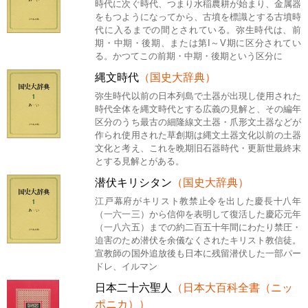
時代に次ぐ時代、つまり水稲農耕が始まり、金属器
をもつようになってから、古墳を標識とする古墳時
代に入るまでの間とされている。弥生時代は、前
期・中期・後期、または第I～V期に区分されてい
る。かつてこの前期・中期・後期という区分に
縄文時代
（国史大辞典）
弥生時代以前の日本列島で土器が出現し使用された
時代全体を縄文時代とする広義の見解と、その編年
区分のうち最古の細隆線文土器・爪形文土器などが
作られ使用された草創期は縄文土器文化以前の土器
文化と考え、これを晩期旧石器時代・更新世最終末
とする見解とがある。
潜伏キリシタン
（国史大辞典）
江戸幕府がキリスト教禁止令を出した慶長十八年
（一六一三）から信仰を表明して復活した慶応元年
（一八六五）までの約二百五十年間にわたり禁圧・
迫害のため潜伏を余儀なくされたキリスト教信徒。
宣教師の国外追放後も日本に残留潜伏した一部パー
ドレ、イルマン
日本二十六聖人
（日本大百科全書（ニッ
ポニカ））