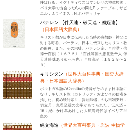
呼ばれる。イグナティウスはマンレサの神体験後，
パリ大学で出会った6人の同志P.ファーブル，ザビ
エル，D.ライネス，N.ボバディリャ
バテレン 【伴天連・破天連・頗姪連】
（日本国語大辞典）
キリスト教が日本に伝来した当時の宣教師・神父に
対する呼称。パーテレ。日本に伝来したキリスト教
の俗称。また、その宗徒。バテレン宗。＊俳諧・信
徳十百韻〔１６７５〕「百姓等国の悪党数千人 伴
天連吟味ありぬへら也」＊放浪記〔１９２８〜２
９〕
キリシタン
（世界大百科事典・国史大辞
典・日本国語大辞典）
ポルトガル語のChristãoの発音がそのまま日本語に
なり，キリスト教（カトリック）およびその信者を
指した。初め幾利紫旦，貴理師端，のち吉利支丹，
切支丹，鬼理至端の文字があてられた。伝来15～
16世紀にかけ幕あけした大航海時代はイベリア半
島の
縄文海進
（世界大百科事典・岩波 生物学