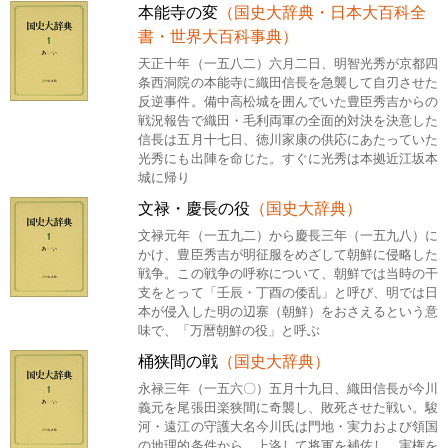
本能寺の変
（国史大辞典・日本大百科全
書・世界大百科事典）
天正十年（一五八二）六月二日、明智光秀が京都四
条西洞院の本能寺に織田信長を急襲して自刃させた
反逆事件。備中高松城を囲んでいた豊臣秀吉からの
戦況報告で織田・毛利両軍の全面的対決を決意した
信長は五月十七日、徳川家康の供応にあたっていた
光秀にも出陣を命じた。すぐに光秀は本拠近江坂本
城に帰り
文禄・慶長の役
（国史大辞典）
文禄元年（一五九二）から慶長三年（一五九八）に
かけ、豊臣秀吉が明征服をめざして朝鮮に侵略した
戦争。この戦争の呼称について、朝鮮では当時の干
支をとって「壬辰・丁酉の倭乱」と呼び、明では日
本が侵入した明の辺寨（朝鮮）をおさえるという意
味で、「万暦朝鮮の役」と呼ぶ
桶狭間の戦
（国史大辞典）
永禄三年（一五六〇）五月十九日、織田信長が今川
義元を尾張田楽狭間に奇襲し、敗死させた戦い。駿
河・遠江の守護大名今川氏は門地・実力および領国
の地理的条件から、上洛して将軍を補佐し、実権を