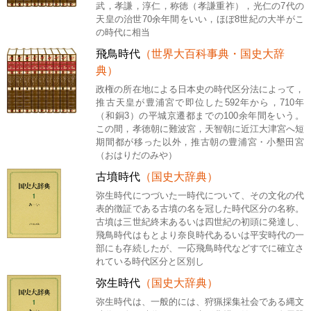
武，孝謙，淳仁，称徳（孝謙重祚），光仁の7代の
天皇の治世70余年間をいい，ほぼ8世紀の大半がこ
の時代に相当
飛鳥時代
（世界大百科事典・国史大辞
典）
政権の所在地による日本史の時代区分法によって，
推古天皇が豊浦宮で即位した592年から，710年
（和銅3）の平城京遷都までの100余年間をいう。
この間，孝徳朝に難波宮，天智朝に近江大津宮へ短
期間都が移った以外，推古朝の豊浦宮・小墾田宮
（おはりだのみや）
古墳時代
（国史大辞典）
弥生時代につづいた一時代について、その文化の代
表的徴証である古墳の名を冠した時代区分の名称。
古墳は三世紀終末あるいは四世紀の初頭に発達し、
飛鳥時代はもとより奈良時代あるいは平安時代の一
部にも存続したが、一応飛鳥時代などすでに確立さ
れている時代区分と区別し
弥生時代
（国史大辞典）
弥生時代は、一般的には、狩猟採集社会である縄文