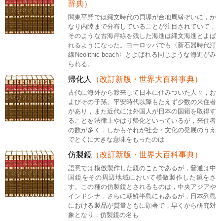
辞典）
関東平野では縄文時代の貝塚が台地周縁ぞいに，か
なり内陸まで分布していることが注目されていて，
そのような古海岸線を残した海進は縄文海進とよば
れるようになった。ヨーロッパでも〈新石器時代汀
線Neolithic beach〉とよばれる同じような海進がみ
られる。
帰化人
（改訂新版・世界大百科事典）
古代に海外から渡来して日本に住みついた人々，お
よびその子孫。平安時代以降もたえず少数の来住者
があり，また近代には外国人が日本の国籍を取得す
ることを法律上やはり帰化といっているが，来住者
の数が多く，しかもそれが社会・文化の発展のうえ
でとくに大きな意味をもったのは
仿製鏡
（改訂新版・世界大百科事典）
語意では模倣製作した鏡のことであるが，普通は中
国鏡をその周辺地域において模倣製作した鏡をさ
す。この種の仿製鏡とされるものは，中央アジアや
インドシナ，さらに朝鮮半島にもあるが，日本列島
における製品が質量ともに顕著で，早くから研究対
象となり，仿製鏡の名も