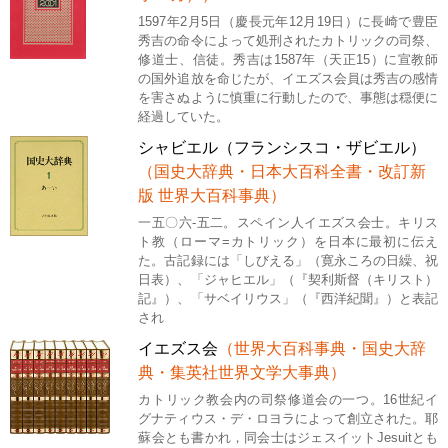
1597年2月5日（慶長元年12月19日）に長崎で豊臣
秀吉の命令によって処刑されたカトリックの司祭、
修道士、信徒。秀吉は1587年（天正15）に宣教師
の国外追放を命じたが、イエズス会員は秀吉の感情
を害さぬように慎重に行動したので、事態は穏便に
経過していた。
シャビエル（フランシスコ・ザビエル）
（国史大辞典・日本大百科全書・改訂新
版 世界大百科事典）
一五〇六-五二。スペイン人イエズス会士。キリス
ト教（ローマ=カトリック）を日本に最初に伝え
た。古記録には「しびえる」（寛永ころの日繰、祝
日表）、「ジャヒエル」（『契利斯督（キリスト）
記』）、「サベイリウス」（『西洋紀聞』）と表記
され
イエズス会
（世界大百科事典・国史大辞
典・集英社世界文学大事典）
カトリック教会内の司祭修道会の一つ。16世紀イ
グナティウス・デ・ロヨラによって創立された。耶
蘇会とも書かれ，同会士はジェスイットJesuitとも