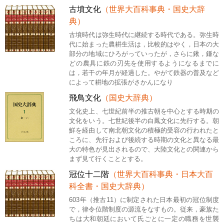
古墳文化
（世界大百科事典・国史大辞
典）
古墳時代は弥生時代に継続する時代である。弥生時
代に始まった農耕生活は，比較的はやく，日本の大
部分の地域にひろがっていったが，さらに鍬，鎌な
どの農具に鉄の刃先を使用するようになるまでに
は，若干の年月が経過した。やがて鉄器の普及など
によって耕地の拡張がさかんになり
飛鳥文化
（国史大辞典）
文化史上、七世紀前半の推古朝を中心とする時期の
文化をいう。七世紀後半の白鳳文化に先行する。朝
鮮を経由して南北朝文化の積極的受容の行われたと
ころに、先行および後続する時期の文化と異なる最
大の特色が見出されるので、大陸文化との関連から
まず見て行くこととする。
冠位十二階
（世界大百科事典・日本大百
科全書・国史大辞典）
603年（推古11）に制定された日本最初の冠位制度
で，律令位階制度の源流をなすもの。従来，豪族た
ちは大和朝廷において氏ごとに一定の職務を世襲