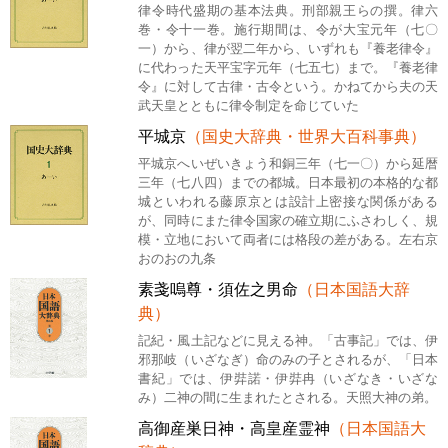
律令時代盛期の基本法典。刑部親王らの撰。律六
巻・令十一巻。施行期間は、令が大宝元年（七〇
一）から、律が翌二年から、いずれも『養老律令』
に代わった天平宝字元年（七五七）まで。『養老律
令』に対して古律・古令という。かねてから夫の天
武天皇とともに律令制定を命じていた
平城京
（国史大辞典・世界大百科事典）
平城京へいぜいきょう和銅三年（七一〇）から延暦
三年（七八四）までの都城。日本最初の本格的な都
城といわれる藤原京とは設計上密接な関係がある
が、同時にまた律令国家の確立期にふさわしく、規
模・立地において両者には格段の差がある。左右京
おのおの九条
素戔嗚尊・須佐之男命
（日本国語大辞
典）
記紀・風土記などに見える神。「古事記」では、伊
邪那岐（いざなぎ）命のみの子とされるが、「日本
書紀」では、伊弉諾・伊弉冉（いざなき・いざな
み）二神の間に生まれたとされる。天照大神の弟。
高御産巣日神・高皇産霊神
（日本国語大