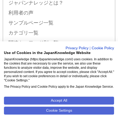
ジャパンナレッジとは？
利用者の声
サンプルページ一覧
カテゴリ一覧
関連キーワード別一覧
Privacy Policy
|
Cookie Policy
サンプル公開辞書・事典一覧
Use of Cookies in the JapanKnowledge Website
JapanKnowledge (https://japanknowledge.com/) uses cookies. In addition to
料金・収録コンテンツ
the cookies that are necessary to use the service, we also use these
functions to analyze visitor data, improve the website, and display
personalized content. If you agree to accept cookies, please click "Accept All."
If you wish to set cookie preferences in detail or individually, please click
"Cookie Settings."
新規入会はこちら
The Privacy Policy and Cookie Policy apply to the Japan Knowledge Service.
Accept All
クッキーポリシー
Cookie設定
Cookie Settings
©2026 NetAdvance Inc. All rights reserved.