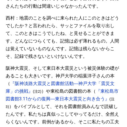
さんたちの行動は間違いじゃなかったんです。
西村：地震のことを調べに来られた人にこのときはどう
でしたか？と言われたら、サッとファイルを取り出し
て、このときはこうでしたね、と見せることができま
す。どんなにつらくても、記憶は必ず薄れるもの。人間
は覚えていないものなんです。記憶は残らないからこ
そ、記録で残さないといけないんです。
阪神大震災、そして東日本大震災という被災体験の礎が
あることも大きいです。神戸大学の稲葉洋子さんの本
（
『阪神淡路大震災と図書館活動―神戸大学「震災文
庫」の挑戦』
）や東松島の図書館の本（
『東松島市
(注2)
図書館3.11からの復興―東日本大震災と向き合う』
(注
）をバイブルとして、それを図書館員みんなで読破し
3)
たんです。私たちは真似っこしてやってるだけ、全然え
らくないんです。前例があるから、そこに私たちの工夫