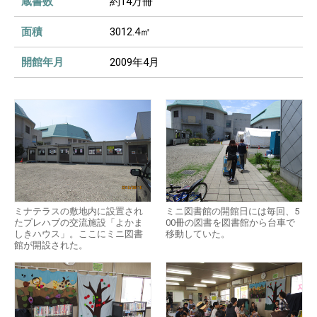
蔵書数
約14万冊
面積
3012.4㎡
開館年月
2009年4月
ミナテラスの敷地内に設置され
ミニ図書館の開館日には毎回、5
たプレハブの交流施設「よかま
00冊の図書を図書館から台車で
しきハウス」。ここにミニ図書
移動していた。
館が開設された。