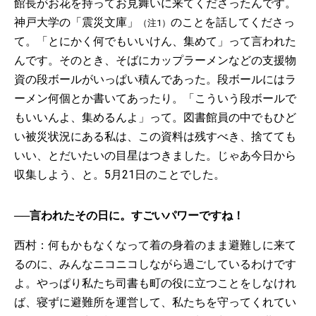
館長がお花を持ってお見舞いに来てくださったんです。
神戸大学の「震災文庫」
のことを話してくださっ
（注1）
て。「とにかく何でもいいけん、集めて」って言われた
んです。そのとき、そばにカップラーメンなどの支援物
資の段ボールがいっぱい積んであった。段ボールにはラ
ーメン何個とか書いてあったり。「こういう段ボールで
もいいんよ、集めるんよ」って。図書館員の中でもひど
い被災状況にある私は、この資料は残すべき、捨てても
いい、とだいたいの目星はつきました。じゃあ今日から
収集しよう、と。5月21日のことでした。
──言われたその日に。すごいパワーですね！
西村：何もかもなくなって着の身着のまま避難しに来て
るのに、みんなニコニコしながら過ごしているわけです
よ。やっぱり私たち司書も町の役に立つことをしなけれ
ば、寝ずに避難所を運営して、私たちを守ってくれてい