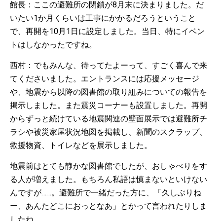
館長：ここの避難所の閉鎖が8月末に決まりました。だ
いたい1か月くらいは工事にかかるだろうということ
で、再開を10月1日に設定しました。当日、特にイベン
トはしなかったですね。
西村：でもみんな、待ってたよーって、すごく喜んで来
てくださいました。エントランスには応援メッセージ
や、地震から以降の図書館の取り組みについての報告を
掲示しました。また震災コーナーも設置しました。再開
からずっと続けている地震関連の壁面展示では避難所チ
ラシや被災家屋状況地図を掲載し、新聞のスクラップ、
救援物資、トイレなどを展示しました。
地震前はとても静かな図書館でしたが、おしゃべりをす
る人が増えました。もちろん私語は慎まないといけない
んですが……。避難所で一緒だった方に、「久しぶりね
ー、あんたどこにおっとなあ」とかって言われたりしま
したね。