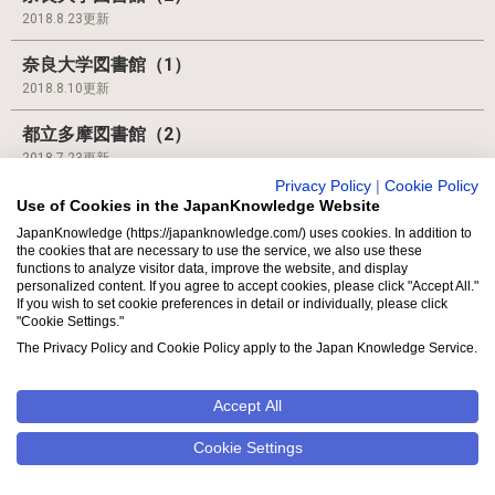
2018.8.23更新
奈良大学図書館（1）
2018.8.10更新
都立多摩図書館（2）
2018.7.23更新
Privacy Policy
|
Cookie Policy
都立多摩図書館（1）
Use of Cookies in the JapanKnowledge Website
2018.7.10更新
JapanKnowledge (https://japanknowledge.com/) uses cookies. In addition to
the cookies that are necessary to use the service, we also use these
functions to analyze visitor data, improve the website, and display
旅の図書館（2）
personalized content. If you agree to accept cookies, please click "Accept All."
2018.6.25更新
If you wish to set cookie preferences in detail or individually, please click
"Cookie Settings."
旅の図書館（1）
The Privacy Policy and Cookie Policy apply to the Japan Knowledge Service.
2018.6.12更新
Accept All
国際基督教大学（ICU）図書館（2）
2018.5.23更新
Cookie Settings
国際基督教大学（ICU）図書館（1）