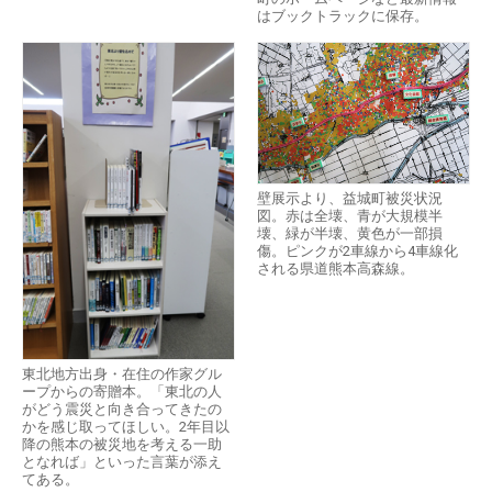
はブックトラックに保存。
壁展示より、益城町被災状況
図。赤は全壊、青が大規模半
壊、緑が半壊、黄色が一部損
傷。ピンクが2車線から4車線化
される県道熊本高森線。
東北地方出身・在住の作家グル
ープからの寄贈本。「東北の人
がどう震災と向き合ってきたの
かを感じ取ってほしい。2年目以
降の熊本の被災地を考える一助
となれば」といった言葉が添え
てある。