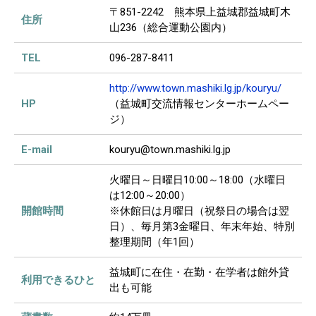
〒851-2242 熊本県上益城郡益城町木
住所
山236（総合運動公園内）
TEL
096-287-8411
http://www.town.mashiki.lg.jp/kouryu/
HP
（益城町交流情報センターホームペー
ジ）
E-mail
kouryu@town.mashiki.lg.jp
火曜日～日曜日10:00～18:00（水曜日
は12:00～20:00）
開館時間
※休館日は月曜日（祝祭日の場合は翌
日）、毎月第3金曜日、年末年始、特別
整理期間（年1回）
益城町に在住・在勤・在学者は館外貸
利用できるひと
出も可能