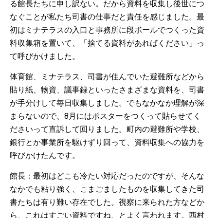
る館長たちに申し訳ない。だから資料を収集し後世につ
なぐことが私たち司書の仕事だと責任を感じました。最
初はミナテラスの入口と事務所に段ボールでつくった資
料収集箱を置いて、「捨てる資料があればください」っ
て呼びかけました。
体育館、ミナテラス、司書が住んでいた避難所などから
貼り紙、物資、議事録といったさまざまな資料を、司書
が手分けして毎日収集しました。でもなかなか理解が深
まらないので、8月にはポスターをつくって貼らせてく
ださいって直訴して回りました。町内の避難所や学校、
銀行とか事業所を駆けずり回って、資料収集への協力を
呼びかけたんです。
館長：最初はどこも冷たい対応だったのですが、そんな
なかでも粘り強く、こまごましたものを収集してきた司
書たちは有り難い存在でした。視察に来られた方などか
ら、これはすごい資料ですね、とよく言われます。西村