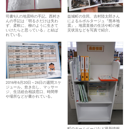
司書9人の地震時の手記。西村さ
益城町の住民、吉村陸太郎さん
んの手記は「明るさだけは失わ
によるルポルタージュ『熊本地
ず、柔軟に、柳のように生きて
震』。地震直後の生活や町の被
いけたらと思っている」と結ば
災状況などを写真で紹介。
れている。
2016年6月20日～26日の週間スケ
ジュール。炊き出し、マッサー
ジ、生活総合相談窓口、時間帯
や場所などが書かれている。
町のホームページなど最新情報