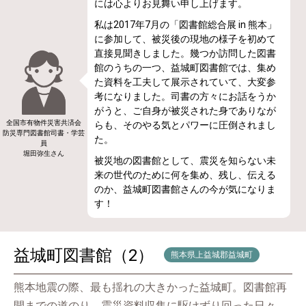
には心よりお見舞い申し上げます。
私は2017年7月の「図書館総合展 in 熊本」
に参加して、被災後の現地の様子を初めて
直接見聞きしました。幾つか訪問した図書
館のうちの一つ、益城町図書館では、集め
た資料を工夫して展示されていて、大変参
考になりました。司書の方々にお話をうか
がうと、ご自身が被災された身でありなが
全国市有物件災害共済会
らも、そのやる気とパワーに圧倒されまし
防災専門図書館司書・学芸
た。
員
堀田弥生さん
被災地の図書館として、震災を知らない未
来の世代のために何を集め、残し、伝える
のか、益城町図書館さんの今が気になりま
す！
益城町図書館（2）
熊本県上益城郡益城町
熊本地震の際、最も揺れの大きかった益城町。図書館再
開までの道のり、震災資料収集に駆けずり回った日々、