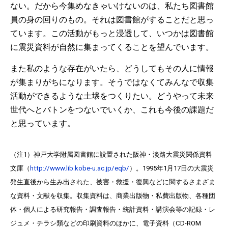
ない。だから今集めなきゃいけないのは、私たち図書館
員の身の回りのもの。それは図書館がすることだと思っ
ています。この活動がもっと浸透して、いつかは図書館
に震災資料が自然に集まってくることを望んでいます。
また私のような存在がいたら、どうしてもその人に情報
が集まりがちになります。そうではなくてみんなで収集
活動ができるような土壌をつくりたい。どうやって未来
世代へとバトンをつないでいくか、これも今後の課題だ
と思っています。
（注1）神戸大学附属図書館に設置された阪神・淡路大震災関係資料
文庫（
http://www.lib.kobe-u.ac.jp/eqb/
）。1995年1月17日の大震災
発生直後から生み出された、被害・救援・復興などに関するさまざま
な資料・文献を収集。収集資料は、商業出版物・私費出版物、各種団
体・個人による研究報告・調査報告・統計資料・講演会等の記録・レ
ジュメ・チラシ類などの印刷資料のほかに、電子資料（CD-ROM