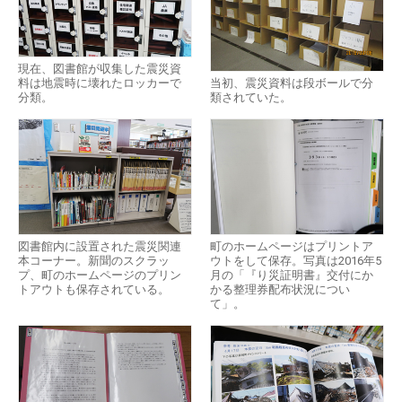
現在、図書館が収集した震災資
料は地震時に壊れたロッカーで
当初、震災資料は段ボールで分
分類。
類されていた。
図書館内に設置された震災関連
町のホームページはプリントア
本コーナー。新聞のスクラッ
ウトをして保存。写真は2016年5
プ、町のホームページのプリン
月の「『り災証明書』交付にか
トアウトも保存されている。
かる整理券配布状況につい
て」。