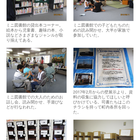
ミニ図書館の貸出本コーナー。
ミニ図書館での子どもたちのた
絵本から児童書、趣味の本、小
めの読み聞かせ。大半が家族で
説などさまざまなジャンルが取
参加していた。
り揃えてある。
2017年2月からの壁展示より。資
ミニ図書館での大人のためのお
料の収集に協力してほしいと呼
話し会。読み聞かせ、手遊びな
びかけている。司書たちはこの
どが行なわれた。
チラシを持って町内各所を回っ
た。