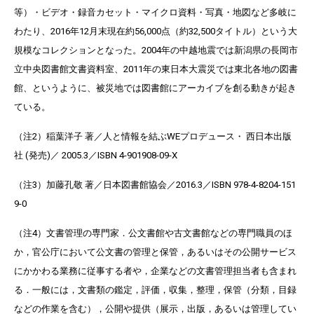
等）・ビデオ・録音カセット・マイクロ資料・写真・地図など多岐に
わたり、2016年12月末現在約56,000点（約32,500タイトル）という大
規模なコレクションとなった。2004年の中越地震では新潟県の長岡市
立中央図書館文書資料室、2011年の東日本大震災では東北各地の図書
館、というように、被災地では図書館にアーカイブを創る動きが起き
ている。
（注2）稲葉洋子 著／人と情報を結ぶWEプロデュース・ 西日本出版
社 (発売)／ 2005.3／ISBN 4-901908-09-X
（注3）加藤孔敬 著／日本図書館協会／2016.3／ISBN 978-4-8204-151
9-0
（注4）文書管理の専門家．公文書館や古文書館などの専門職員のほ
か，官公庁において公文書の管理と保管，あるいはその公開サービス
にかかわる業務に従事する者や，企業などの文書管理担当者も含まれ
る．一般には，文書類の鑑定，評価，収集，整理，保管（分類，目録
などの作業を含む），公開や提供（展示，出版，あるいは管理してい