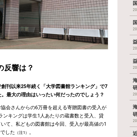
2
2
2
の反響は？
2
』で創刊以来25年続く「大学図書館ランキング」で7
した。最大の理由はいったい何だったのでしょう？
2
学協会さんからの6万冊を超える寄贈図書の受入が
ランキングは学生1人あたりの蔵書数と受入、貸
2
ていて、私どもの図書館は今回、受入が最高値の1
0でした
。
（注1）