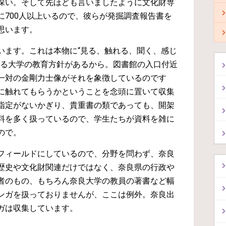
深い。そして先ほども言いましたように文化財専
に700人以上いるので、彼らが発掘調査報告書を
思います。
います。これは本物に“見る、触れる、聞く、感じ
する大学の教育方針があるから。図書館の入口付近
一対の金剛力士像がそれを象徴しているのです
に触れてもらうかということを念頭に置いて収集
指定がないかぎり、貴重書の類であっても、開架
料を多く扱っているので、学生たちが資料を雑に
ので。
フィールドにしているので、分野を問わず、奈良
歴史や文化財関連だけではなく、奈良県の行政や
者のもの、もちろん奈良大学の教員の著書など幅
ンガを扱っておりませんが、ここは例外。奈良出
ガは収集しています。