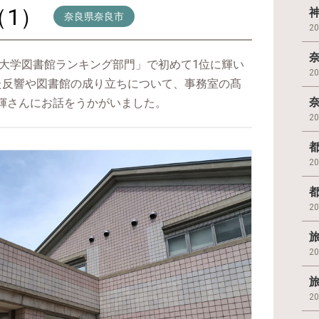
1）
奈良県奈良市
2
「大学図書館ランキング部門」で初めて1位に輝い
2
た反響や図書館の成り立ちについて、事務室の髙
輝さんにお話をうかがいました。
2
2
2
2
2