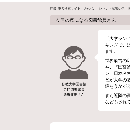
辞書･事典検索サイト | ジャパンナレッジ
>
知識の泉
>
今号の気になる図書館員さん
『大学ランキ
キングで、
ます。
世界最古の
や、『国富
ン、日本考
どが大学の
佛教大学図書館
話をうかが
専門図書館員
飯野勝則さん
また近隣の
などもされ