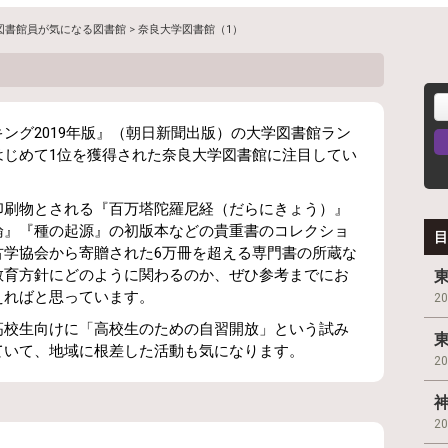
図書館員が気になる図書館
>
奈良大学図書館（1）
ング2019年版』（朝日新聞出版）の大学図書館ラン
はじめて1位を獲得された奈良大学図書館に注目してい
印刷物とされる『百万塔陀羅尼経（だらにきょう）』
論』『種の起源』の初版本などの貴重書のコレクショ
目
古学協会から寄贈された6万冊を超える専門書の所蔵な
教育方針にどのように関わるのか、ぜひ参考までにお
えればと思っています。
2
高校生向けに「高校生のための自習開放」という試み
ていて、地域に根差した活動も気になります。
2
2