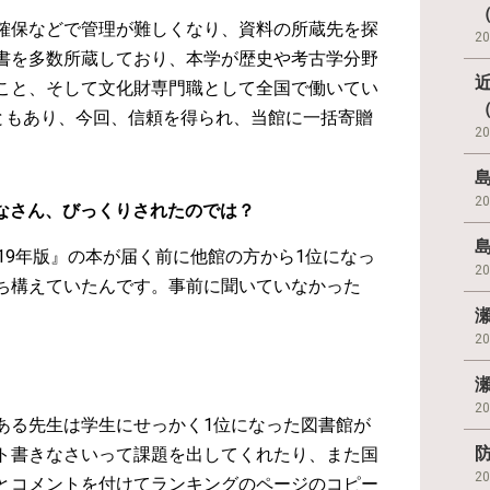
（
確保などで管理が難しくなり、資料の所蔵先を探
2
書を多数所蔵しており、本学が歴史や考古学分野
こと、そして文化財専門職として全国で働いてい
（
こともあり、今回、信頼を得られ、当館に一括寄贈
2
2
みなさん、びっくりされたのでは？
19年版』の本が届く前に他館の方から1位になっ
2
ち構えていたんです。事前に聞いていなかった
2
2
ある先生は学生にせっかく1位になった図書館が
ト書きなさいって課題を出してくれたり、また国
2
とコメントを付けてランキングのページのコピー