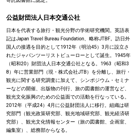
寄託図書館に認定。
公益財団法人日本交通公社
日本を代表する旅行・観光分野の学術研究機関。英語表
記はJapan Travel Bureau Foundation、略称JTBF。訪日外
国人の接遇を目的として1912年（明治45）3月に設立さ
れたジャパンツーリストビューローとして誕生。1945年
（昭和20）財団法人日本交通公社となる。1963（昭和3
8）年に営業部門（現・株式会社JTB）を分離し、旅行・
観光に関する研究調査に加えて、シンポジウム・セミナ
ーなどの開催、出版物の刊行、旅の図書館の運営など、
観光文化振興のための公益面での活動を行なっている。
2012年（平成24）4月に公益財団法人に移行。組織は研
究部門（観光政策研究部、観光地域研究部、観光経済研
究部）、観光文化情報センター（旅の図書館、企画室、
編集室）、総務部からなる。