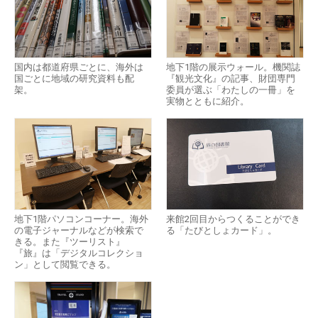
国内は都道府県ごとに、海外は
地下1階の展示ウォール。機関誌
国ごとに地域の研究資料も配
『観光文化』の記事、財団専門
架。
委員が選ぶ「わたしの一冊」を
実物とともに紹介。
地下1階パソコンコーナー。海外
来館2回目からつくることができ
の電子ジャーナルなどが検索で
る「たびとしょカード」。
きる。また『ツーリスト』
『旅』は「デジタルコレクショ
ン」として閲覧できる。