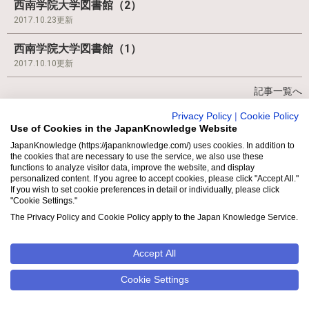
西南学院大学図書館（2）
2017.10.23更新
西南学院大学図書館（1）
2017.10.10更新
記事一覧へ
Privacy Policy
|
Cookie Policy
Use of Cookies in the JapanKnowledge Website
新規入会はこちら
JapanKnowledge (https://japanknowledge.com/) uses cookies. In addition to
the cookies that are necessary to use the service, we also use these
会費・お支払い方法について
functions to analyze visitor data, improve the website, and display
personalized content. If you agree to accept cookies, please click "Accept All."
コース変更・退会について
If you wish to set cookie preferences in detail or individually, please click
"Cookie Settings."
使い方
The Privacy Policy and Cookie Policy apply to the Japan Knowledge Service.
推奨環境
Accept All
会員規約
Cookie Settings
パンフレット