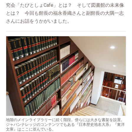
究会「たびとしょCafe」とは？ そして図書館の未来像
とは？ 今回も館長の福永香織さんと副館長の大隅一志
さんにお話をうかがいました。
地階のメインライブラリーに続く階段。傍らには大きな書架を設置。
ジャパンナレッジのコンテンツでもある『日本歴史地名大系』『東洋
文庫』はここに並んでいる。