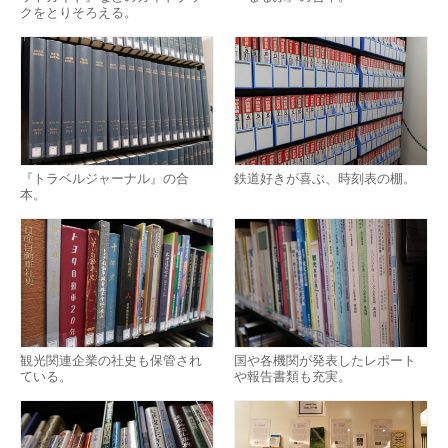
クをとりそろえる。
『トラベルジャーナル』の合
鉄道好きが喜ぶ、時刻表の棚。
本。
観光関連企業の社史も保管され
国や各機関が発表したレポート
ている。
や報告書類も充実。