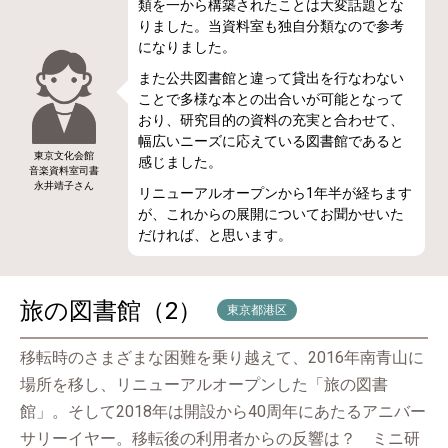
類を一から構築されたことは大変話題とな
りました。当資料室も独自分類なので参考
になりました。
また公共図書館と違って貸出を行なわない
ことで多様な本との出合いが可能となって
おり、研究目的の資料の充実と合わせて、
幅広いニーズに応えている図書館であると
東京文化会館
感じました。
音楽資料室司書
永井靖子さん
リニューアルオープンから1年半が経ちます
が、これからの展開についてお聞かせいた
だければ、と思います。
旅の図書館（2）
東京都港区
移転時のさまざまな困難を乗り越えて、2016年南青山に
場所を移し、リニューアルオープンした「旅の図書
館」。そして2018年は開設から40周年にあたるアニバー
サリーイヤー。移転後の利用者からの反響は？ ミニ研