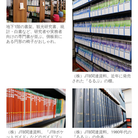
地下1階の書架。観光研究書、統
計・白書など、研究者や実務者
向けの専門書が並ぶ。側板前に
ある円形の椅子がおしゃれ。
（株）JTB関連資料。近年に発売
された『るるぶ』の棚。
（株）JTB関連資料。『JTBポケ
（株）JTB関連資料。1980年代の
ットガイド』などのガイドブッ
『るるぶ』の合本。