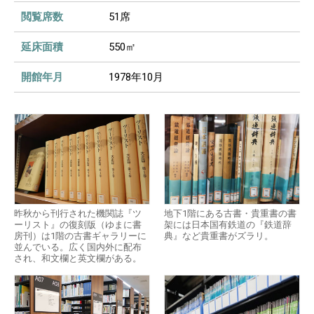
閲覧席数
51席
延床面積
550㎡
開館年月
1978年10月
昨秋から刊行された機関誌『ツ
地下1階にある古書・貴重書の書
ーリスト』の復刻版（ゆまに書
架には日本国有鉄道の『鉄道辞
房刊）は1階の古書ギャラリーに
典』など貴重書がズラリ。
並んでいる。広く国内外に配布
され、和文欄と英文欄がある。