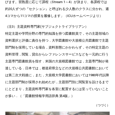
びます。習熟度に応じて課程（Stream 1～4）が決まり、各課程では
約20人ずつの『セクション』と呼ばれる少人数のクラスに分かれ、週
4コマから11コマの授業を履修します」（ICUホームページより）
（注3）主題資料専門家(サブジェクトライブラリアン）
特定主題や学問分野の専門的知識を持つ図書館員で，その主題領域の
資料選択と評価に責任を持つ．大学図書館や大規模公共図書館で主題
部門制を採用している場合，資料形態にかかわらず，その特定主題の
資料管理，閲覧，貸出からレファレンスサービスなどを一元的に行う
主題専門図書館員を指す．米国の大規模図書館では，主題専門制が発
達している．日本では，都道府県立などの大規模公共図書館において
は第二次大戦後に，また，大規模大学図書館においては1980年代以降
に主題部門制が採用され始めたが，主題部門別に閲覧室を設けるまで
にとどまり，主題資料専門家を各室に配置するには至っていないこと
が多い．（「図書館情報学用語辞典 第4版」）
（つづく）