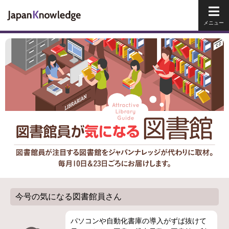
メイ
今号の気になる図書館員さん
パソコンや自動化書庫の導入がずば抜けて