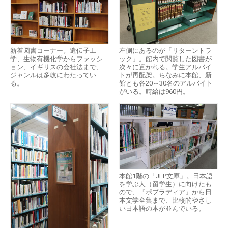
新着図書コーナー。遺伝子工
左側にあるのが「リターントラ
学、生物有機化学からファッシ
ック」。館内で閲覧した図書が
ョン、イギリスの会社法まで、
次々に置かれる。学生アルバイ
ジャンルは多岐にわたってい
トが再配架。ちなみに本館、新
る。
館とも各20～30名のアルバイト
がいる。時給は960円。
本館1階の「JLP文庫」。日本語
を学ぶ人（留学生）に向けたも
ので、『ポプラディア』から日
本文学全集まで、比較的やさし
い日本語の本が並んでいる。