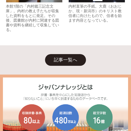
本館1階の「内村鑑三記念文
内村直筆の手紙。大鹿（おおじ
庫」。内村の教え子たちが収集
か、現・新潟市）のキリスト教
した資料をもとに発足。その
信者に向けたもので、信者を励
後、図書館が内村に関連する図
ます内容となっている。
書や資料を継続して収集してい
る。
記事一覧へ