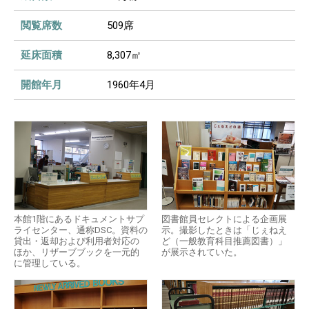
閲覧席数
509席
延床面積
8,307㎡
開館年月
1960年4月
本館1階にあるドキュメントサプ
図書館員セレクトによる企画展
ライセンター、通称DSC。資料の
示。撮影したときは「じぇねえ
貸出・返却および利用者対応の
ど（一般教育科目推薦図書）」
ほか、リザーブブックを一元的
が展示されていた。
に管理している。