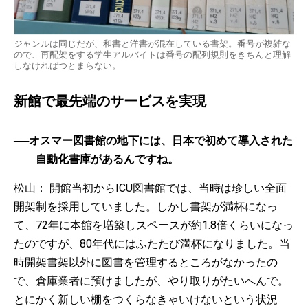
ジャンルは同じだが、和書と洋書が混在している書架。番号が複雑な
ので、再配架をする学生アルバイトは番号の配列規則をきちんと理解
しなければつとまらない。
新館で最先端のサービスを実現
──オスマー図書館の地下には、日本で初めて導入された
自動化書庫があるんですね。
松山： 開館当初からICU図書館では、当時は珍しい全面
開架制を採用していました。しかし書架が満杯になっ
て、72年に本館を増築しスペースが約1.8倍くらいになっ
たのですが、80年代にはふたたび満杯になりました。当
時開架書架以外に図書を管理するところがなかったの
で、倉庫業者に預けましたが、やり取りがたいへんで。
とにかく新しい棚をつくらなきゃいけないという状況