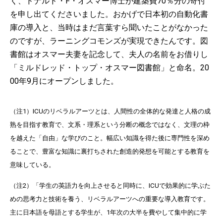
く、ドナルド・F・オスマー博士が建築費70％分の寄付
を申し出てくださいました。おかげで日本初の自動化書
庫の導入と、当時はまだ言葉すら聞いたことがなかった
のですが、ラーニングコモンズが実現できたんです。図
書館はオスマー夫妻を記念して、夫人の名前をお借りし
「ミルドレッド・トップ・オスマー図書館」と命名。20
00年9月にオープンしました。
（注1）ICUのリベラルアーツとは、人間性の全体的な発達と人格の成
熟を目指す教育で、文系・理系という分断の概念ではなく、文理の枠
を越えた「自由」な学びのこと。幅広い知識を得た後に専門性を深め
ることで、豊富な知識に裏打ちされた創造的発想を可能とする教育を
意味している。
（注2）「学生の英語力を向上させると同時に、ICUで効果的に学ぶた
めの思考力と技術を養う、リベラルアーツへの重要な導入教育です。
主に日本語を母語とする学生が、1年次の大半を費やして集中的に学