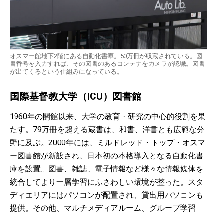
オスマー館地下2階にある自動化書庫。50万冊が収蔵されている。図
書番号を入力すれば、その図書のあるコンテナをカメラが認識。図書
が出てくるという仕組みになっている。
国際基督教大学（ICU）図書館
1960年の開館以来、大学の教育・研究の中心的役割を果
たす。79万冊を超える蔵書は、和書、洋書とも広範な分
野に及ぶ。2000年には、ミルドレッド・トップ・オスマ
ー図書館が新設され、日本初の本格導入となる自動化書
庫を設置。図書、雑誌、電子情報など様々な情報媒体を
統合してより一層学習にふさわしい環境が整った。スタ
ディエリアにはパソコンが配置され、貸出用パソコンも
提供。その他、マルチメディアルーム、グループ学習