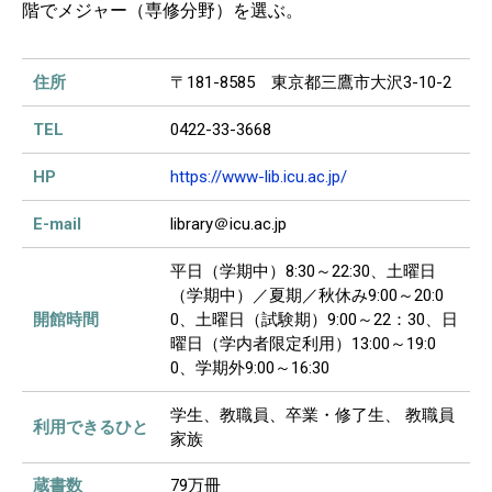
階でメジャー（専修分野）を選ぶ。
住所
〒181-8585 東京都三鷹市大沢3-10-2
TEL
0422-33-3668
HP
https://www-lib.icu.ac.jp/
E-mail
library＠icu.ac.jp
平日（学期中）8:30～22:30、土曜日
（学期中）／夏期／秋休み9:00～20:0
開館時間
0、土曜日（試験期）9:00～22：30、日
曜日（学内者限定利用）13:00～19:0
0、学期外9:00～16:30
学生、教職員、卒業・修了生、 教職員
利用できるひと
家族
蔵書数
79万冊