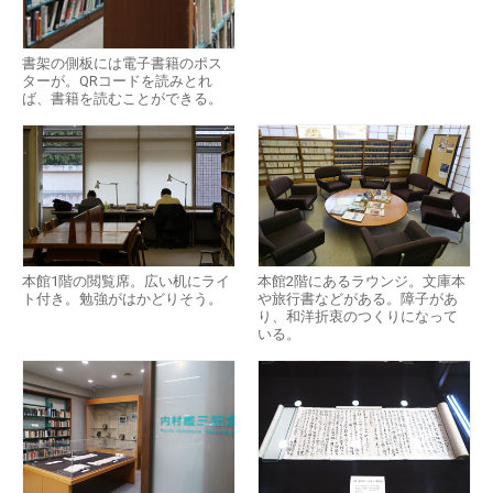
書架の側板には電子書籍のポス
ターが。QRコードを読みとれ
ば、書籍を読むことができる。
本館1階の閲覧席。広い机にライ
本館2階にあるラウンジ。文庫本
ト付き。勉強がはかどりそう。
や旅行書などがある。障子があ
り、和洋折衷のつくりになって
いる。