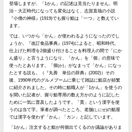
登場しますが、「1かん」の記述は見当たりません。明
治・大正時代になっても変化はなく、志賀直哉の小説
『小僧の神様』(1919)でも握り鮨は「一つ」と数えてい
ます。
では、いつから「かん」が使われるようになったのでし
ょうか。『改訂食品事典』(1974)によると、昭和時代、
仕上げた料理を2個盛り付けることを料理人の間で「にか
ん盛り」と言うようになり、「かん」を「個」の意味で
使ったとあります。「個
」がなまって「かん」になっ
(か)
たとする説も。（『丸善 単位の辞典』(2002)）その
後、1990年代のグルメブームに乗じて雑誌に鮨店が頻繁
に紹介されました。その時に鮨職人が「1かん」を使うの
を聞いた記者が、握り鮨専用の数え方かのように記した
ために一気に普及したようです。「貫」という漢字を使
うのは当て字。筆者が調べたところ、老舗
の鮨屋
(しにせ)
では漢字を使わず「かん」「カン」と記しています。
「1かん」注文すると鮨が何個出てくるのか議論がありま