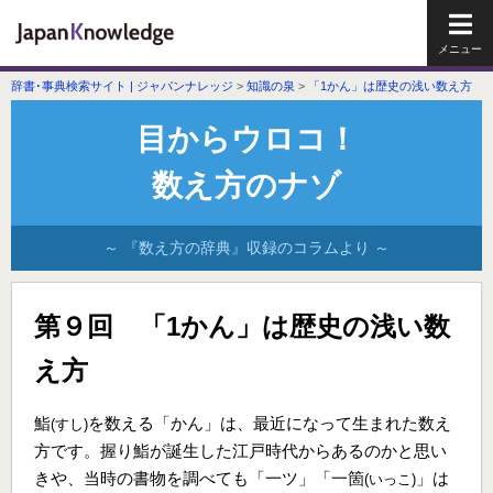
メイ
辞書･事典検索サイト | ジャパンナレッジ
>
知識の泉
>
「1かん」は歴史の浅い数え方
目からウロコ！
数え方のナゾ
～ 『数え方の辞典』収録のコラムより ～
第９回 「1かん」は歴史の浅い数
え方
鮨
を数える「かん」は、最近になって生まれた数え
(すし)
方です。握り鮨が誕生した江戸時代からあるのかと思い
きや、当時の書物を調べても「一ツ」「一箇
」は
(いっこ)