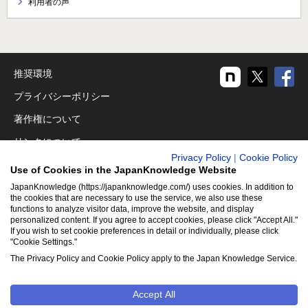
利用者の声
推奨環境
プライバシーポリシー
著作権について
リンクについて
Privacy Policy
|
Cookie Policy
免責事項
Use of Cookies in the JapanKnowledge Website
運営会社
JapanKnowledge (https://japanknowledge.com/) uses cookies. In addition to
the cookies that are necessary to use the service, we also use these
アクセシビリティ対応
functions to analyze visitor data, improve the website, and display
personalized content. If you agree to accept cookies, please click "Accept All."
If you wish to set cookie preferences in detail or individually, please click
クッキーポリシー
"Cookie Settings."
Cookie設定
The Privacy Policy and Cookie Policy apply to the Japan Knowledge Service.
Accept All
©2001-2026
NetAdvance Inc. All rights reserved.
掲載の記事・