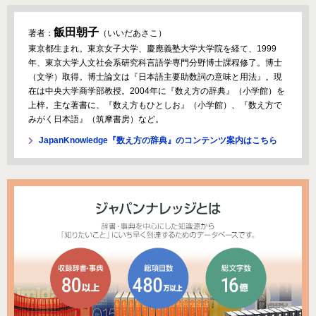
飯田朝子
著者：
（いいだあさこ）
東京都生まれ。東京女子大学、慶應義塾大学大学院を経て、1999
年、東京大学人文社会系研究科言語学専門分野博士課程修了。博士
（文学）取得。博士論文は『日本語主要助数詞の意味と用法』。現
在は中央大学商学部教授。2004年に『数え方の辞典』（小学館）を
上梓。主な著書に、『数え方もひとしお』（小学館）、『数え方で
みがく日本語』（筑摩書房）など。
JapanKnowledge『数え方の辞典』のコンテンツ案内はこちら