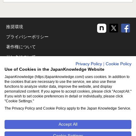
推奨環境
プライバシーポリシー
著作権について
リンクについて
Privacy Policy
|
Cookie Policy
免責事項
Use of Cookies in the JapanKnowledge Website
運営会社
JapanKnowledge (https://japanknowledge.com/) uses cookies. In addition to
the cookies that are necessary to use the service, we also use these
アクセシビリティ対応
functions to analyze visitor data, improve the website, and display
personalized content. If you agree to accept cookies, please click "Accept All."
If you wish to set cookie preferences in detail or individually, please click
クッキーポリシー
"Cookie Settings."
Cookie設定
The Privacy Policy and Cookie Policy apply to the Japan Knowledge Service.
Accept All
©2001-2026
NetAdvance Inc. All rights reserved.
掲載の記事・
写真・イラスト等のすべてのコンテンツの無断複写・転載を禁じ
Cookie Settings