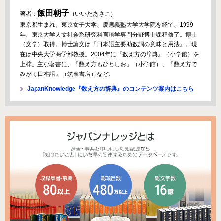
飯田朝子
著者：
（いいだあさこ）
東京都生まれ。東京女子大学、慶應義塾大学大学院を経て、1999
年、東京大学人文社会系研究科言語学専門分野博士課程修了。博士
（文学）取得。博士論文は『日本語主要助数詞の意味と用法』。現
在は中央大学商学部教授。2004年に『数え方の辞典』（小学館）を
上梓。主な著書に、『数え方もひとしお』（小学館）、『数え方で
みがく日本語』（筑摩書房）など。
JapanKnowledge『数え方の辞典』のコンテンツ案内はこちら