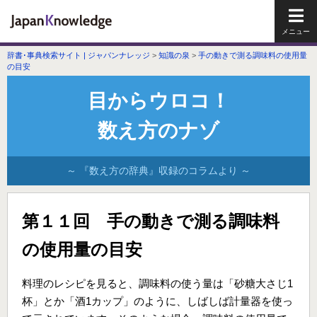
メイ
辞書･事典検索サイト | ジャパンナレッジ
>
知識の泉
>
手の動きで測る調味料の使用量
の目安
目からウロコ！
数え方のナゾ
～ 『数え方の辞典』収録のコラムより ～
第１１回 手の動きで測る調味料
の使用量の目安
料理のレシピを見ると、調味料の使う量は「砂糖大さじ1
杯」とか「酒1カップ」のように、しばしば計量器を使っ