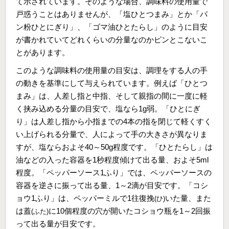
て示されています。そのような場合、調味料の使用量で
戸惑うことはありませんが、「塩ひとつまみ」とか「パ
ン粉ひとにぎり」、「ゴマ油ひとたらし」のように目安
が書かれていてどれくらいの分量なのかピンとこないこ
とがあります。
このような調味料の使用量の目安は、調理をする人の手
の動きを基準にして与えられています。例えば「ひとつ
まみ」は、人差し指と中指、そして親指の間に一度に軽
く挟み込める分量の目安で、塩なら1g弱。「ひとにぎ
り」は人差し指から小指までの4本の指を閉じて軽くすく
い上げられる分量で、人によって手の大きさが異なりま
すが、塩ならおよそ40～50g程度です。「ひとたらし」は
油などの入った容器を1秒程度傾けて出る量、およそ5ml
程度。「ペッパーソース1ふり」では、ペッパーソースの
容器を逆さに振って出る量、1～2滴が目安です。「コシ
ョウ1ふり」は、ペッパーミルで1往復挽
いた量、また
(ひ)
は蓋
に10個程度の穴が開いたコショウ瓶を1～2回振
(ふた)
って出る量が目安です。