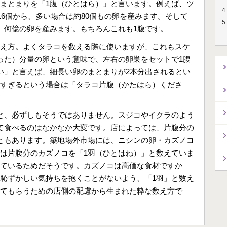
まとまりを「1腹（ひとはら）」と言います。例えば、ツ
16個から、多い場合は約80個もの卵を産みます。そして
、何億の卵を産みます。もちろんこれも1腹です。
え方。よくタラコを数える際に使いますが、これもスケ
った）分量の卵という意味で、左右の卵巣をセットで1腹
い」と言えば、細長い卵のまとまりが2本分出されるとい
すぎるという場合は「タラコ片腹（かたはら）くださ
と、必ずしもそうではありません。スジコやイクラのよう
て食べるのはなかなか大変です。店によっては、片腹分の
ともあります。築地場外市場には、ニシンの卵・カズノコ
は片腹分のカズノコを「1羽（ひとはね）」と数えていま
ているためだそうです。カズノコは高価な食材ですか
恥ずかしい気持ちを抱くことがないよう、「1羽」と数え
てもらうための店側の配慮から生まれた粋な数え方で