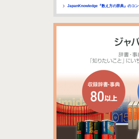
JapanKnowledge『数え方の辞典』の