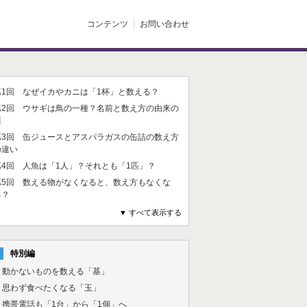
コンテンツ
お問い合わせ
第1回 なぜイカやカニは「1杯」と数える？
第2回 ウサギは鳥の一種？名前と数え方の由来の
謎
第3回 缶ジュースとアスパラガスの缶詰の数え方
の違い
第4回 人魚は「1人」？それとも「1匹」？
第5回 数える物がなくなると、数え方もなくな
る？
▼ すべて表示する
特別編
1. 動かないものを数える「基」
2. 思わず食べたくなる「玉」
3. 携帯電話も「1台」から「1個」へ