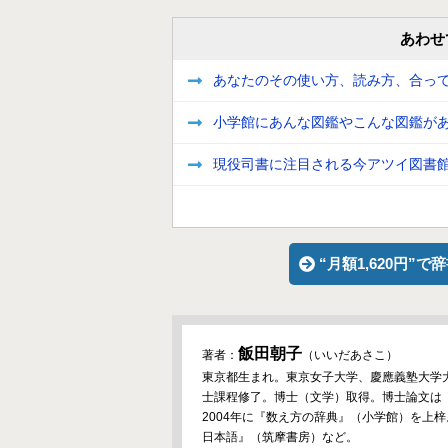
あわせ
あなたのその使い方、読み方、合っ
小学館にあんな図鑑やこんな図鑑があ
現役司書に注目される今アツイ図書
“月額1,620円”
飯田朝子
著者：
（いいだあさこ）
東京都生まれ。東京女子大学、慶應義塾大学大
士課程修了。博士（文学）取得。博士論文は
2004年に『数え方の辞典』（小学館）を上
日本語』（筑摩書房）など。