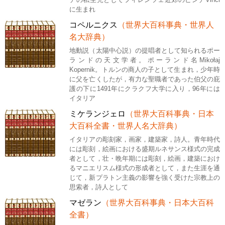
に生まれ
コペルニクス
（世界大百科事典・世界人
名大辞典）
地動説（太陽中心説）の提唱者として知られるポー
ランドの天文学者。ポーランド名Mikołaj
Kopernik。トルンの商人の子として生まれ，少年時
に父を亡くしたが，有力な聖職者であった伯父の庇
護の下に1491年にクラクフ大学に入り，96年には
イタリア
ミケランジェロ
（世界大百科事典・日本
大百科全書・世界人名大辞典）
イタリアの彫刻家，画家，建築家，詩人。青年時代
には彫刻，絵画における盛期ルネサンス様式の完成
者として，壮・晩年期には彫刻，絵画，建築におけ
るマニエリスム様式の形成者として，また生涯を通
じて，新プラトン主義の影響を強く受けた宗教上の
思索者，詩人として
マゼラン
（世界大百科事典・日本大百科
全書）