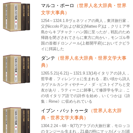
マルコ・ポーロ
（世界人名大辞典・世界
文学大事典）
1254～1324.1.8ヴェネツィアの商人，東洋旅行家．
父(Niccolo P.)および叔父(Matteo P.)は，クリミア半
島からキプチャク・ハン国に至ったが，戦乱のため
帰路を閉ざされてさらに東方に向かい，モンゴル帝
国の首都ドロンノール(上都開平府)においてクビラ
イに拝謁した
ダンテ
（世界人名大辞典・世界文学大事
典）
1265.5.21(-6.21)～1321.9.13(14)イタリアの詩人，
哲学者．フィレンツェに生まれる．若い頃から詩人
カヴァルカンティやチーノ・ダ・ピストイアらと交
友があり，ラティーニに師事して修辞学を学ぶ．こ
の頃イタリア語での詩作を始め，いくつかは《詩
集：Rime》に収められている
イブン・バットゥータ
（世界人名大辞
典・世界文学大事典）
1304.2.24～68・9(77)アラブの大旅行家．モロッコ
のタンジール生まれ．21歳の時にマッカ(メッカ)巡