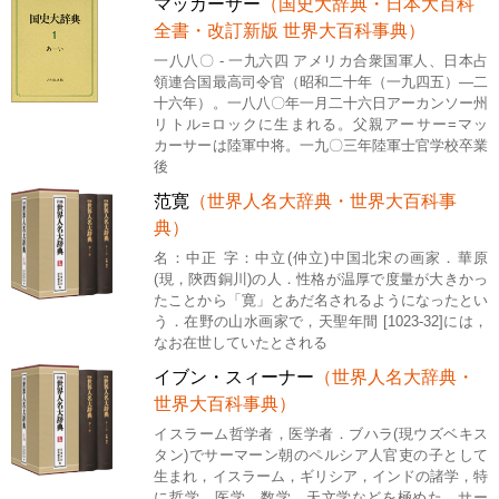
マッカーサー
（国史大辞典・日本大百科
全書・改訂新版 世界大百科事典）
一八八〇 - 一九六四 アメリカ合衆国軍人、日本占
領連合国最高司令官（昭和二十年（一九四五）―二
十六年）。一八八〇年一月二十六日アーカンソー州
リトル=ロックに生まれる。父親アーサー=マッ
カーサーは陸軍中将。一九〇三年陸軍士官学校卒業
後
范寛
（世界人名大辞典・世界大百科事
典）
名：中正 字：中立(仲立)中国北宋の画家．華原
(現，陝西銅川)の人．性格が温厚で度量が大きかっ
たことから「寛」とあだ名されるようになったとい
う．在野の山水画家で，天聖年間 [1023-32]には，
なお在世していたとされる
イブン・スィーナー
（世界人名大辞典・
世界大百科事典）
イスラーム哲学者，医学者．ブハラ(現ウズベキス
タン)でサーマーン朝のペルシア人官吏の子として
生まれ，イスラーム，ギリシア，インドの諸学，特
に哲学，医学，数学，天文学などを極めた．サー