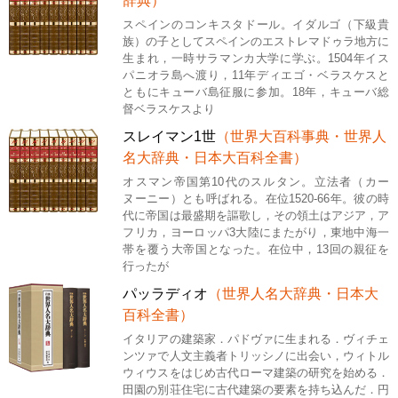
辞典）
スペインのコンキスタドール。イダルゴ（下級貴
族）の子としてスペインのエストレマドゥラ地方に
生まれ，一時サラマンカ大学に学ぶ。1504年イス
パニオラ島へ渡り，11年ディエゴ・ベラスケスと
ともにキューバ島征服に参加。18年，キューバ総
督ベラスケスより
スレイマン1世
（世界大百科事典・世界人
名大辞典・日本大百科全書）
オスマン帝国第10代のスルタン。立法者（カー
ヌーニー）とも呼ばれる。在位1520-66年。彼の時
代に帝国は最盛期を謳歌し，その領土はアジア，ア
フリカ，ヨーロッパ3大陸にまたがり，東地中海一
帯を覆う大帝国となった。在位中，13回の親征を
行ったが
パッラディオ
（世界人名大辞典・日本大
百科全書）
イタリアの建築家．パドヴァに生まれる．ヴィチェ
ンツァで人文主義者トリッシノに出会い，ウィトル
ウィウスをはじめ古代ローマ建築の研究を始める．
田園の別荘住宅に古代建築の要素を持ち込んだ．円