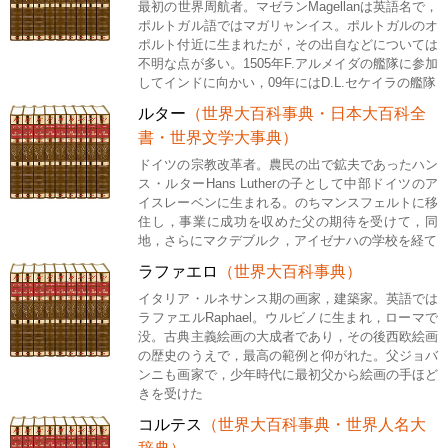
最初の世界周航者。マゼランMagellanは英語名で，
ポルトガル語ではマガリャンイス。ポルトガルのオ
ポルト付近に生まれたが，その出自などについては
不明な点が多い。1505年F.アルメイダの艦隊に参加
してインドに向かい，09年にはD.L.セケイラの艦隊
ルター
（世界大百科事典・日本大百科全
書・世界文学大事典）
ドイツの宗教改革者。農民の出で鉱夫であったハン
ス・ルターHans Lutherの子として中部ドイツのア
イスレーベンに生まれる。のちマンスフェルトに移
住し，事業に成功を収めた父の期待を受けて，同
地，さらにマクデブルク，アイゼナハの学校を経て
ラファエロ
（世界大百科事典）
イタリア・ルネサンス期の画家，建築家。英語では
ラファエルRaphael。ウルビノに生まれ，ローマで
没。古典主義絵画の大成者であり，その後西欧絵画
の歴史のうえで，最高の範例と仰がれた。父ジョバ
ンニも画家で，少年時代に最初父から絵画の手ほど
きを受けた
コルテス
（世界大百科事典・世界人名大