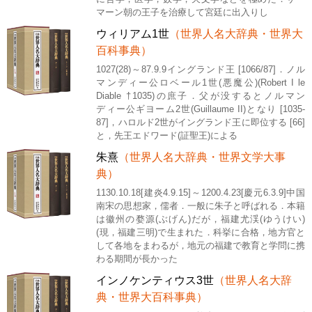
マーン朝の王子を治療して宮廷に出入りし
ウィリアム1世
（世界人名大辞典・世界大
百科事典）
1027(28)～87.9.9イングランド王 [1066/87]．ノル
マンディー公ロベール1世(悪魔公)(Robert I le
Diable †1035)の庶子．父が没するとノルマン
ディー公ギヨーム2世(Guillaume II)となり [1035-
87]，ハロルド2世がイングランド王に即位する [66]
と，先王エドワード(証聖王)による
朱熹
（世界人名大辞典・世界文学大事
典）
1130.10.18[建炎4.9.15]～1200.4.23[慶元6.3.9]中国
南宋の思想家，儒者．一般に朱子と呼ばれる．本籍
は徽州の婺源(ぶげん)だが，福建尤渓(ゆうけい)
(現，福建三明)で生まれた．科挙に合格，地方官と
して各地をまわるが，地元の福建で教育と学問に携
わる期間が長かった
インノケンティウス3世
（世界人名大辞
典・世界大百科事典）