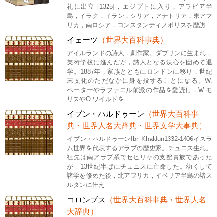
礼に出立 [1325]，エジプトに入り，アラビア半
島，イラク，イラン，シリア，アナトリア，東アフ
リカ，南ロシア，コンスタンティノポリスを歴訪
イェーツ
（世界大百科事典）
アイルランドの詩人，劇作家。ダブリンに生まれ，
美術学校に進んだが，詩人となる決心を固めて退
学。1887年，家族とともにロンドンに移り，世紀
末文化のただなかに身を投ずることになる。W.
ペーターやラファエル前派の作品を愛読し，W.モ
リスやO.ワイルドを
イブン・ハルドゥーン
（世界大百科事
典・世界人名大辞典・世界文学大事典）
イブン・ハルドゥーンIbn Khaldūn1332-1406イスラ
ム世界を代表するアラブの歴史家。チュニス生れ。
祖先は南アラブ系でセビリャの支配貴族であった
が，13世紀半ばにチュニスに亡命した。幼くして
諸学を修めた後，北アフリカ，イベリア半島の諸ス
ルタンに仕え
コロンブス
（世界大百科事典・世界人名
大辞典）