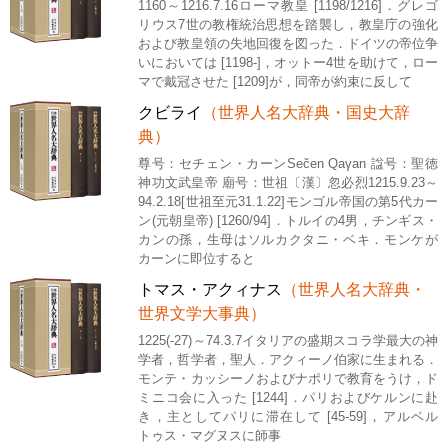
1160～1216.7.16ローマ教皇 [1198/1216]．グレゴ
リウス7世の教権統治思想を踏襲し，教皇庁の強化
および教皇領の失地回復を図った．ドイツの帝位争
いにおいては [1198-]，オットー4世を助けて，ロー
マで戴冠させた [1209]が，同帝が約束に反して
クビライ
（世界人名大辞典・国史大辞
典）
尊号：セチェン・カーンSečen Qaγan 諡号：聖徳
神功文武皇帝 廟号：世祖〔漢〕忽必烈1215.9.23～
94.2.18[世祖至元31.1.22]モンゴル帝国の第5代カー
ン(元朝皇帝) [1260/94]．トルイの4男，チンギス・
カンの孫，生母はソルカクタニ・ベキ．モンケが
カーンに即位すると
トマス・アクィナス
（世界人名大辞典・
世界文学大事典）
1225(-27)～74.3.7イタリアの盛期スコラ学最大の神
学者，哲学者，聖人．アクィーノ伯家に生まれる．
モンテ・カッシーノおよびナポリで教育をうけ，ド
ミニコ会に入った [1244]．パリおよびケルンに赴
き，主としてパリに滞在して [45-59]，アルベル
トゥス・マグヌスに師事