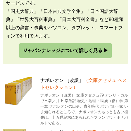
サービスです。
「国史大辞典」「日本古典文学全集」「日本国語大辞
典」「世界大百科事典」「日本大百科全書」など80種類
以上の辞書・事典をパソコン、タブレット、スマートフ
ォンで利用できます。
ジャパンナレッジについて詳しく見る ▶
ナポレオン ［改訳］
（文庫クセジュ ベス
トセレクション）
ナポレオン［改訳］ 文庫クセジュ79 アンリ・カル
ヴェ著／井上 幸治訳 歴史・地理・民族（俗）学 第
一章 ナポレオンの出身、青年時代 ボナパルト家 い
ま知られるところで、ナポレオンのもっとも古い祖
先は、十五世紀末にあらわれたフランソワ・ボナパ
ルトである。