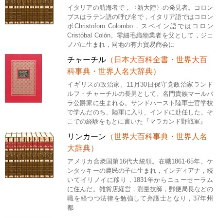
イタリアの航海者で，〈新大陸〉の発見者。コロン
ブスはラテン語の呼び名で，イタリア語ではコロン
ボChristoforo Colombo，スペイン語ではコロン
Cristóbal Colón。零細毛織物業者を父として，ジェ
ノバに生まれ，同地の有力貿易商会に
チャーチル
（日本大百科全書・世界大百
科事典・世界人名大辞典）
イギリスの政治家。11月30日保守党政治家ランド
ルフ・チャーチルの長男として、名門貴族マールバ
ラ公爵家に生まれる。サンドハースト陸軍士官学校
で学んだのち、陸軍に入り、インドに赴任した。そ
こでの経験をもとに書いた『マラカンド野戦軍』
リンカーン
（世界大百科事典・世界人名
大辞典）
アメリカ合衆国第16代大統領。在職1861-65年。ケ
ンタッキーの農民の子に生まれ，インディアナ，続
いてイリノイに移り，1831年からニューセーラム
に住んだ。雑貨店経営，測量技師，郵便局長などの
職を経つつ法律を勉強して弁護士となり，37年州
都