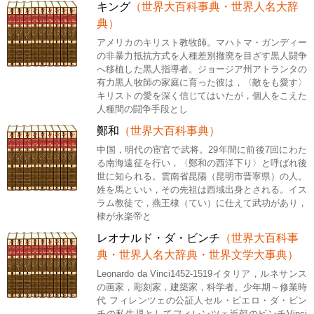
キング
（世界大百科事典・世界人名大辞
典）
アメリカのキリスト教牧師。マハトマ・ガンディー
の非暴力抵抗方式を人種差別撤廃を目ざす黒人闘争
へ移植した黒人指導者。ジョージア州アトランタの
有力黒人牧師の家庭に育った彼は，〈敵をも愛す〉
キリストの愛を深く信じてはいたが，個人をこえた
人種間の闘争手段とし
鄭和
（世界大百科事典）
中国，明代の宦官で武将。29年間に前後7回にわた
る南海遠征を行い，〈鄭和の西洋下り〉と呼ばれ後
世に知られる。雲南省昆陽（昆明市晋寧県）の人。
姓を馬といい，その先祖は西域出身とされる。イス
ラム教徒で，燕王棣（てい）に仕えて武功があり，
棣が永楽帝と
レオナルド・ダ・ビンチ
（世界大百科事
典・世界人名大辞典・世界文学大事典）
Leonardo da Vinci1452-1519イタリア，ルネサンス
の画家，彫刻家，建築家，科学者。少年期～修業時
代 フィレンツェの公証人セル・ピエロ・ダ・ビン
チの私生児としてフィレンツェ近郊のビンチVinci