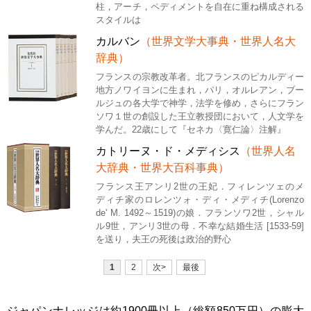
柱，アーチ，ペディメントを自在に重ね構成される
スタイルは
カルバン
（世界文学大事典・世界人名大
辞典）
フランスの宗教改革者。北フランスのピカルディー
地方ノワイヨンに生まれ，パリ，オルレアン，ブー
ルジュの各大学で神学，法学を修め，さらにフラン
ソワ１世の創設した王立教授団において，人文学を
学んだ。22歳にして『セネカ〈寛仁論〉注解』
カトリーヌ・ド・メディシス
（世界人名
大辞典・世界大百科事典）
フランス王アンリ2世の王妃．フィレンツェのメ
ディチ家のロレンツォ・ディ・メディチ(Lorenzo
de' M. 1492～1519)の娘．フランソワ2世，シャル
ル9世，アンリ3世の母．不幸な結婚生活 [1533-59]
を送り，夫王の死後は政治的野心
1
2
次>
最後
ジャパンナレッジは約1900冊以上（総額850万円）の膨大