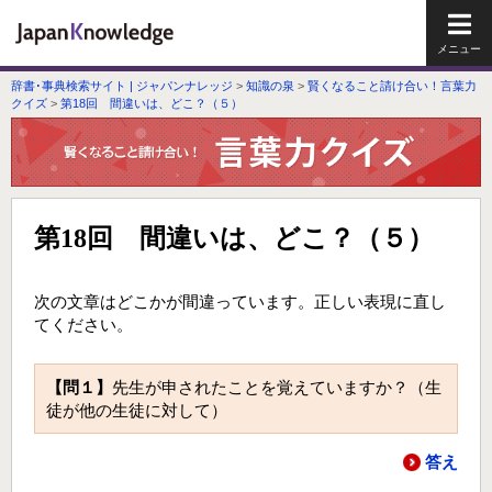
メイ
辞書･事典検索サイト | ジャパンナレッジ
>
知識の泉
>
賢くなること請け合い！言葉力
クイズ
>
第18回 間違いは、どこ？（５）
第18回 間違いは、どこ？（５）
次の文章はどこかが間違っています。正しい表現に直し
てください。
【問１】
先生が申されたことを覚えていますか？（生
徒が他の生徒に対して）
答え