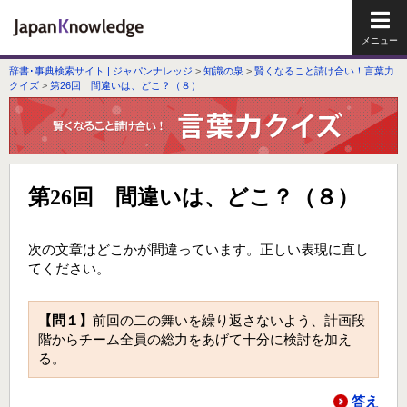
メイ
辞書･事典検索サイト | ジャパンナレッジ
>
知識の泉
>
賢くなること請け合い！言葉力
クイズ
>
第26回 間違いは、どこ？（８）
第26回 間違いは、どこ？（８）
次の文章はどこかが間違っています。正しい表現に直し
てください。
【問１】
前回の二の舞いを繰り返さないよう、計画段
階からチーム全員の総力をあげて十分に検討を加え
る。
答え