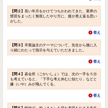
【問２】
長い年月をかけてつちかわれてきた、業界の
慣習をまったく無視したやり方に、腹が煮え返る思い
がした。
答え
【問３】
卒業論文のテーマについて、先生から微に入
り細にわたって指示を与えていただきました。
答え
【問４】
碁会所（ごかいしょ）では、次の一手を５分
も考えていると、「下手な考え休むに似たり」などと
嫌（いや）みが飛んでくる。
答え
【問５】
軽妙で、的（まと）を得た表現をなさる先生