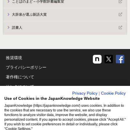
ことばのまど～小学館辞書編集室
大辞泉が選ぶ新語大賞
読書人
推奨環境
プライバシーポリシー
著作権について
リンクについて
Privacy Policy
|
Cookie Policy
免責事項
Use of Cookies in the JapanKnowledge Website
運営会社
JapanKnowledge (https://japanknowledge.com/) uses cookies. In addition to
the cookies that are necessary to use the service, we also use these
アクセシビリティ対応
functions to analyze visitor data, improve the website, and display
personalized content. If you agree to accept cookies, please click "Accept All."
If you wish to set cookie preferences in detail or individually, please click
クッキーポリシー
"Cookie Settings."