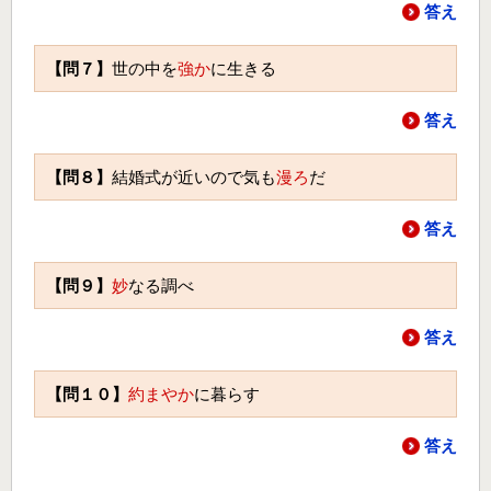
答え
【問７】
世の中を
強か
に生きる
答え
【問８】
結婚式が近いので気も
漫ろ
だ
答え
【問９】
妙
なる調べ
答え
【問１０】
約まやか
に暮らす
答え