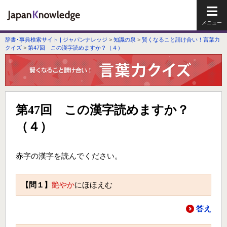
メイ
辞書･事典検索サイト | ジャパンナレッジ
>
知識の泉
>
賢くなること請け合い！言葉力
クイズ
>
第47回 この漢字読めますか？（４）
第47回 この漢字読めますか？
（４）
赤字の漢字を読んでください。
【問１】
艶やか
にほほえむ
答え