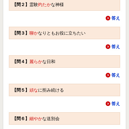
【問２】
霊験
灼たか
な神様
答え
【問３】
聊か
なりともお役に立ちたい
答え
【問４】
麗らか
な日和
答え
【問５】
頑な
に拒み続ける
答え
【問６】
細やか
な送別会