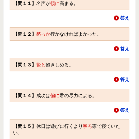
【問１１】
名声が
頓に
高まる。
答え
【問１２】
憖っか
行かなければよかった。
答え
【問１３】
緊と
抱きしめる。
答え
【問１４】
成功は
偏に
君の尽力による。
答え
【問１５】
休日は遊びに行くより
寧ろ
家で寝ていた
い。