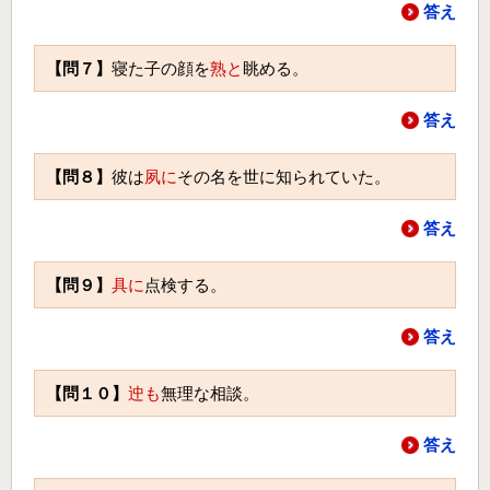
答え
【問７】
寝た子の顔を
熟と
眺める。
答え
【問８】
彼は
夙に
その名を世に知られていた。
答え
【問９】
具に
点検する。
答え
【問１０】
迚も
無理な相談。
答え