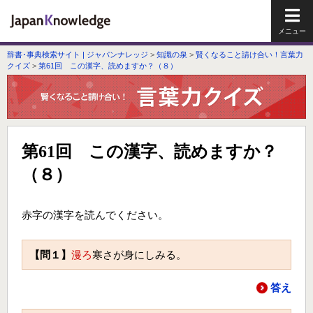
メイ
辞書･事典検索サイト | ジャパンナレッジ
>
知識の泉
>
賢くなること請け合い！言葉力
クイズ
>
第61回 この漢字、読めますか？（８）
第61回 この漢字、読めますか？
（８）
赤字の漢字を読んでください。
【問１】
漫ろ
寒さが身にしみる。
答え