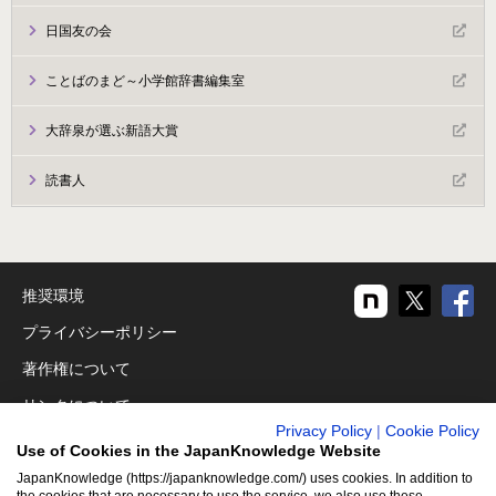
日国友の会
ことばのまど～小学館辞書編集室
大辞泉が選ぶ新語大賞
読書人
推奨環境
プライバシーポリシー
著作権について
リンクについて
Privacy Policy
|
Cookie Policy
免責事項
Use of Cookies in the JapanKnowledge Website
運営会社
JapanKnowledge (https://japanknowledge.com/) uses cookies. In addition to