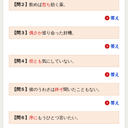
【問２】
飲めば
忽ち
効く薬。
答え
【問３】
偶さか
巡り会った好機。
答え
【問４】
些とも
気にしていない。
答え
【問５】
彼のうわさは
終ぞ
聞いたこともない。
答え
【問６】
序に
もうひとつ言いたい。