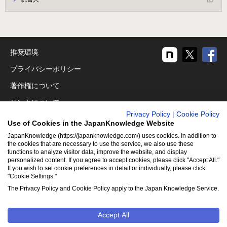
推奨環境
プライバシーポリシー
著作権について
リンクについて
Privacy Policy
|
Cookie Policy
免責事項
Use of Cookies in the JapanKnowledge Website
運営会社
JapanKnowledge (https://japanknowledge.com/) uses cookies. In addition to
the cookies that are necessary to use the service, we also use these
アクセシビリティ対応
functions to analyze visitor data, improve the website, and display
personalized content. If you agree to accept cookies, please click "Accept All."
If you wish to set cookie preferences in detail or individually, please click
クッキーポリシー
"Cookie Settings."
Cookie設定
The Privacy Policy and Cookie Policy apply to the Japan Knowledge Service.
Accept All
©2001-2026
NetAdvance Inc. All rights reserved.
掲載の記事・