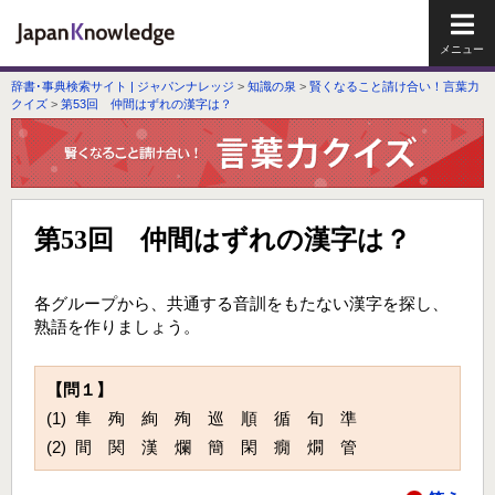
メイ
辞書･事典検索サイト | ジャパンナレッジ
>
知識の泉
>
賢くなること請け合い！言葉力
クイズ
>
第53回 仲間はずれの漢字は？
第53回 仲間はずれの漢字は？
各グループから、共通する音訓をもたない漢字を探し、
熟語を作りましょう。
【問１】
(1) 隼 殉 絢 殉 巡 順 循 旬 準
(2) 間 関 漢 爛 簡 閑 癇 燗 管