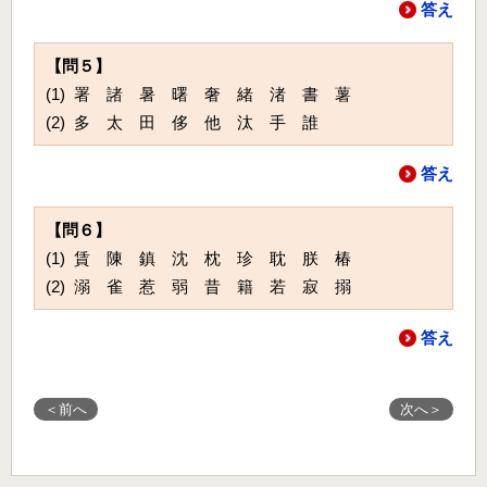
答え
【問５】
(1) 署 諸 暑 曙 奢 緒 渚 書 薯
(2) 多 太 田 侈 他 汰 手 誰
答え
【問６】
(1) 賃 陳 鎮 沈 枕 珍 耽 朕 椿
(2) 溺 雀 惹 弱 昔 籍 若 寂 搦
答え
＜前へ
次へ＞