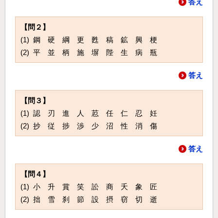
答え
【問２】
(1) 鋼 硬 綱 更 甦 稿 鉱 興 梗
(2) 平 並 柄 施 塀 陛 生 病 瓶
答え
【問３】
(1) 認 刃 進 人 荵 任 仁 忍 妊
(2) 抄 従 捗 渉 少 沼 性 消 傷
答え
【問４】
(1) 小 升 賞 笑 訟 商 夭 象 匠
(2) 拙 雪 刹 節 設 摂 窃 切 逝