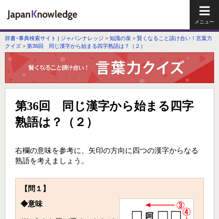
メイ
辞書･事典検索サイト | ジャパンナレッジ
>
知識の泉
>
賢くなること請け合い！言葉力
クイズ
>
第36回 同じ漢字から始まる四字熟語は？（２）
第36回 同じ漢字から始まる四字
熟語は？（２）
右欄の意味を参考に、矢印の方向に四つの漢字からなる
熟語を考えましょう。
【問１】
◆意味