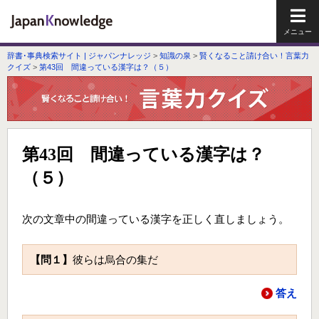
メイ
辞書･事典検索サイト | ジャパンナレッジ
>
知識の泉
>
賢くなること請け合い！言葉力
クイズ
>
第43回 間違っている漢字は？（５）
第43回 間違っている漢字は？
（５）
次の文章中の間違っている漢字を正しく直しましょう。
【問１】
彼らは烏合の集だ
答え