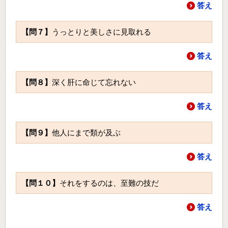
答え
【問７】
うっとりと美しさに見取れる
答え
【問８】
深く肝に命じて忘れない
答え
【問９】
他人にまで類が及ぶ
答え
【問１０】
それをするのは、至難の技だ
答え