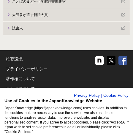
ことばのまど～小学館辞書編集室
大辞泉が選ぶ新語大賞
読書人
推奨環境
プライバシーポリシー
著作権について
リンクについて
Privacy Policy
|
Cookie Policy
免責事項
Use of Cookies in the JapanKnowledge Website
運営会社
JapanKnowledge (https://japanknowledge.com/) uses cookies. In addition to
the cookies that are necessary to use the service, we also use these
アクセシビリティ対応
functions to analyze visitor data, improve the website, and display
personalized content. If you agree to accept cookies, please click "Accept All."
If you wish to set cookie preferences in detail or individually, please click
クッキーポリシー
"Cookie Settings."