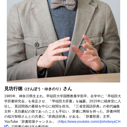
見坊行徳
さん
（けんぼう・ゆきのり）
1985年、神奈川県生まれ。早稲田大学国際教養学部卒。在学中に「早稲田大
学辞書研究会」を発足させ、『早稲田大辞書』を編纂。2015年に鷗来堂に入
社し、英語関係の書籍を中心に校閲を担当。『三省堂国語辞典』の初代編集
主幹・見坊豪紀の孫であったことも手伝い、辞書に興味を持った。辞書仲間
の稲川智樹さんとの共著に『辞典語辞典』がある。「辞書部屋」主宰。
YouTube「辞書部屋チャンネル」（
https://www.youtube.com/c/jishobeyaCH
）で辞書の遊び方を配信中。