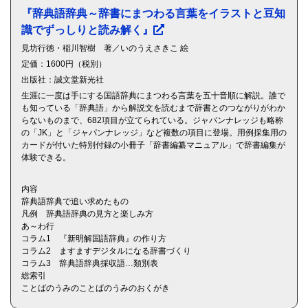
『辞典語辞典～辞書にまつわる言葉をイラストと豆知
識でずっしりと読み解く』
見坊行徳・稲川智樹 著／いのうえさきこ 絵
定価：1600円（税別）
出版社：誠文堂新光社
生涯に一度は手にする国語辞典にまつわる言葉を五十音順に解説。誰で
も知っている「辞典語」から解説文を読むまで辞書とのつながりがわか
らないものまで、682項目が立てられている。ジャパンナレッジも略称
の「JK」と「ジャパンナレッジ」など複数の項目に登場。用例採集用の
カードが付いた特別付録の小冊子「辞書編纂マニュアル」で辞書編集が
体験できる。
内容
辞典語辞典で追い求めたもの
凡例 辞典語辞典の見方と楽しみ方
あ～わ行
コラム1 『新明解国語辞典』の作り方
コラム2 ますますデジタルになる辞書づくり
コラム3 辞典語辞典採収語…類別表
総索引
ことばのうみのことばのうみのおくがき