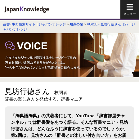
メイ
辞書･事典検索サイト | ジャパンナレッジ
>
知識の泉
>
VOICE - 見坊行徳さん（2）| ジ
ャパンナレッジ
見坊行徳さん
校閲者
辞書の楽しみ方を発信する、辞書マニア
『辞典語辞典』の共著者にして、YouTube「辞書部屋チャ
ンネル」では辞書愛をあつく語る。そんな辞書マニア・見坊
行徳さんは、どんなふうに辞書を使っているのでしょうか。
第2回は、見坊さんの「辞書との楽しい付き合い方」をお届