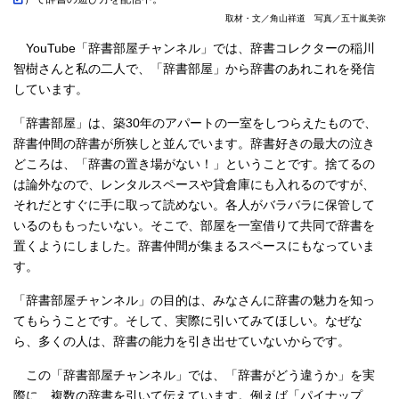
取材・文／角山祥道 写真／五十嵐美弥
YouTube「辞書部屋チャンネル」では、辞書コレクターの稲川
智樹さんと私の二人で、「辞書部屋」から辞書のあれこれを発信
しています。
「辞書部屋」は、築30年のアパートの一室をしつらえたもので、
辞書仲間の辞書が所狭しと並んでいます。辞書好きの最大の泣き
どころは、「辞書の置き場がない！」ということです。捨てるの
は論外なので、レンタルスペースや貸倉庫にも入れるのですが、
それだとすぐに手に取って読めない。各人がバラバラに保管して
いるのももったいない。そこで、部屋を一室借りて共同で辞書を
置くようにしました。辞書仲間が集まるスペースにもなっていま
す。
「辞書部屋チャンネル」の目的は、みなさんに辞書の魅力を知っ
てもらうことです。そして、実際に引いてみてほしい。なぜな
ら、多くの人は、辞書の能力を引き出せていないからです。
この「辞書部屋チャンネル」では、「辞書がどう違うか」を実
際に、複数の辞書を引いて伝えています。例えば「パイナップ