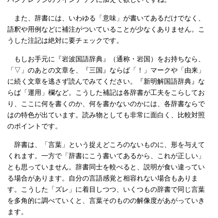
また、辞書には、いわゆる「意味」が書いてあるだけでなく、
語釈や用例などに補注がついていることが少なくありません。こ
うした注記は絶対に要チェックです。
もしお手元に『岩波国語辞典』（通称・岩国）をお持ちなら、
「▽」のあとの文章を、『三国』ならば「！」マークや「由来」
に続く文章を逃さず読んでみてください。『新明解国語辞典』な
らば「運用」欄など。こうした補記は各辞書が工夫をこらしてお
り、ここに何を書くのか、何を書かないのかには、各辞書ならで
はの特色が出ています。読み物としても非常に面白く、比較対照
のポイントです。
辞書は、「言葉」という捉えどころのないものに、形を与えて
くれます。一方で「辞書にこう書いてあるから、これが正しい」
とも思っていません。辞書同士を較べると、説明が食い違ってい
る場合があります。自分の言語感覚と相容れない場合もありま
す。こうした「ズレ」に着目しつつ、いくつもの辞書で同じ言葉
を多角的に調べていくと、言葉そのものの解像度があがっていき
ます。