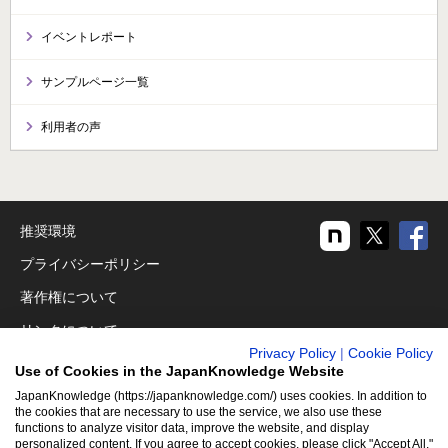
イベントレポート
サンプルページ一覧
利用者の声
推奨環境
プライバシーポリシー
著作権について
リンクについて
Privacy Policy
|
Cookie Policy
免責事項
Use of Cookies in the JapanKnowledge Website
運営会社
JapanKnowledge (https://japanknowledge.com/) uses cookies. In addition to
the cookies that are necessary to use the service, we also use these
アクセシビリティ対応
functions to analyze visitor data, improve the website, and display
personalized content. If you agree to accept cookies, please click "Accept All."