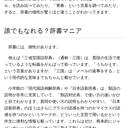
ル」を読み比べてみたり。「青春」という言葉を調べてみたり。
すると、辞書の個性が驚くほど違うことがわかってきます。
誰でもなれる？辞書マニア
辞書には、個性があります。
例えば『三省堂国語辞典』（通称・三国）は、普段の生活で使
っているような転義をがんばって拾っています。「うちかえす」
という言葉がありますが、『三国』は「メールの返事をする」と
いう現代的な意味までもちゃんと載せています。
小学館の『現代国語例解辞典』や『日本語新辞典』は、類語の
説明が非常に充実していて、「類語対比表」で使い方の違いがひ
と目でわかります。異同や使い方の説明もわかりやすい。『日本
語新辞典』のほうはさらにプラスの語感を持つのかマイナスの語
感を持つのかというマークや、どういった文型で用いるかという
作文に便利な情報も載っています。これらはぜひ、将来的にジャ
パンナレッジのラインナップに加えて欲しいですね。