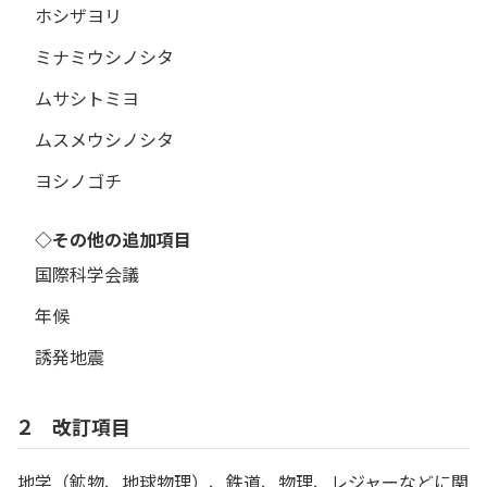
ホシザヨリ
ミナミウシノシタ
ムサシトミヨ
ムスメウシノシタ
ヨシノゴチ
◇その他の追加項目
国際科学会議
年候
誘発地震
２ 改訂項目
地学（鉱物、地球物理）、鉄道、物理、レジャーなどに関