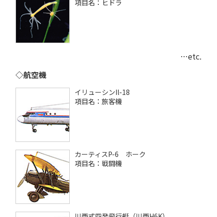
項目名：ヒドラ
…etc.
◇航空機
イリューシンIl-18
項目名：旅客機
カーティスP-6 ホーク
項目名：戦闘機
川西式四発飛行艇（川西H6K）