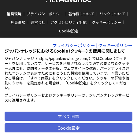
推奨環境
プライバシーポリシー
著作権について
リンクについて
免責事項
運営会社
アクセシビリティ対応
クッキーポリシー
Cookie設定
プライバシーポリシー
|
クッキーポリシー
ジャパンナレッジにおけるCookie（クッキー）の使用に関しまして
ジャパンナレッジ（https://japanknowledge.com/）ではCookie（クッキ
ー）を使用しています。サービスを利用されるうえで必ず必要となるクッキ
ABJマークは、この電子書店・電子書籍配信サービスが、著作権者からコンテン
ー以外にも、訪問者データの分析、ウェブサイトの改善、パーソナライズさ
ツ使用許諾を得た正規版配信サービスであることを示す商標（登録番号 第
れたコンテンツ表示のためにもこうした機能を使用しています。同意いただ
10981000号）です。ABJマークの詳細、ABJマークを掲示しているサービスの一
ける場合は、「すべて同意」をクリックしてください。クッキーの詳細や個
覧はこちらをご覧ください。
AEBS 電子出版制作・流通協議会
別にクッキーを設定される場合は、「Cookie設定」をクリックしてくださ
新
https://aebs.or.jp/
い。
し
い
プライバシーポリシーおよびクッキーポリシーは、ジャパンナレッジサービ
ウ
© 2001-2026 NetAdvance Inc. All rights reserved.
スに適用されます。
ィ
掲載の記事・写真・イラスト等の
ン
すべてのコンテンツの無断複写・転載を禁じます
ド
ウ
すべて同意
で
開
Cookie設定
く