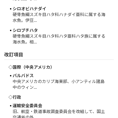
シロオビハナダイ
硬骨魚綱スズキ目ハタ科ハナダイ亜科に属する海
水魚。伊豆...
シロブチハタ
硬骨魚綱スズキ目ハタ科ハタ亜科ハタ族に属する
海水魚。相...
改訂項目
◇国際（中央アメリカ）
バルバドス
中央アメリカのカリブ海東部、小アンティル諸島
中のウィン...
◇行政
運輸安全委員会
旧、航空・鉄道事故調査委員会を改組して、国土
交通省の外...