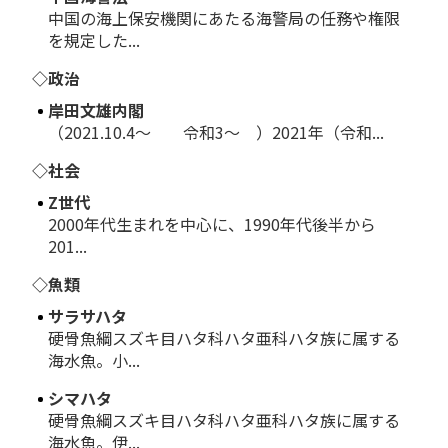
中国の海上保安機関にあたる海警局の任務や権限
を規定した...
◇政治
岸田文雄内閣
（2021.10.4～ 令和3～ ）2021年（令和...
◇社会
Z世代
2000年代生まれを中心に、1990年代後半から
201...
◇魚類
サラサハタ
硬骨魚綱スズキ目ハタ科ハタ亜科ハタ族に属する
海水魚。小...
シマハタ
硬骨魚綱スズキ目ハタ科ハタ亜科ハタ族に属する
海水魚。伊...