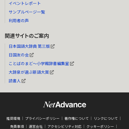
イベントレポート
サンプルページ一覧
利用者の声
関連サイトのご案内
日本国語大辞典 第三版
日国友の会
ことばのまど～小学館辞書編集室
大辞泉が選ぶ新語大賞
読書人
推奨環境
プライバシーポリシー
著作権について
リンクについて
免責事項
運営会社
アクセシビリティ対応
クッキーポリシー