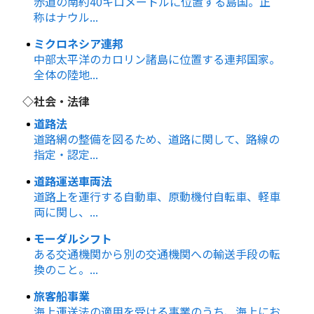
赤道の南約40キロメートルに位置する島国。正
称はナウル...
ミクロネシア連邦
中部太平洋のカロリン諸島に位置する連邦国家。
全体の陸地...
◇社会・法律
道路法
道路網の整備を図るため、道路に関して、路線の
指定・認定...
道路運送車両法
道路上を運行する自動車、原動機付自転車、軽車
両に関し、...
モーダルシフト
ある交通機関から別の交通機関への輸送手段の転
換のこと。...
旅客船事業
海上運送法の適用を受ける事業のうち、海上にお