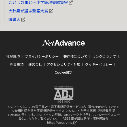
ことばのまど～小学館辞書編集室
大辞泉が選ぶ新語大賞
読書人
推奨環境
プライバシーポリシー
著作権について
リンクについて
免責事項
運営会社
アクセシビリティ対応
クッキーポリシー
Cookie設定
ABJマークは、この電子書店・電子書籍配信サービスが、著作権者からコンテン
ツ使用許諾を得た正規版配信サービスであることを示す商標（登録番号 第
10981000号）です。ABJマークの詳細、ABJマークを掲示しているサービスの一
覧はこちらをご覧ください。
AEBS 電子出版制作・流通協議会
新
https://aebs.or.jp/
し