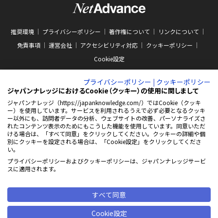
推奨環境
プライバシーポリシー
著作権について
リンクについて
免責事項
運営会社
アクセシビリティ対応
クッキーポリシー
Cookie設定
プライバシーポリシー
|
クッキーポリシー
ジャパンナレッジにおけるCookie（クッキー）の使用に関しまして
ジャパンナレッジ（https://japanknowledge.com/）ではCookie（クッキ
ー）を使用しています。サービスを利用されるうえで必ず必要となるクッキ
ABJマークは、この電子書店・電子書籍配信サービスが、著作権者からコンテン
ー以外にも、訪問者データの分析、ウェブサイトの改善、パーソナライズさ
ツ使用許諾を得た正規版配信サービスであることを示す商標（登録番号 第
れたコンテンツ表示のためにもこうした機能を使用しています。同意いただ
10981000号）です。ABJマークの詳細、ABJマークを掲示しているサービスの一
ける場合は、「すべて同意」をクリックしてください。クッキーの詳細や個
覧はこちらをご覧ください。
AEBS 電子出版制作・流通協議会
別にクッキーを設定される場合は、「Cookie設定」をクリックしてくださ
新
https://aebs.or.jp/
い。
し
い
プライバシーポリシーおよびクッキーポリシーは、ジャパンナレッジサービ
ウ
© 2001-2026 NetAdvance Inc. All rights reserved.
スに適用されます。
ィ
掲載の記事・写真・イラスト等の
ン
すべてのコンテンツの無断複写・転載を禁じます
ド
ウ
すべて同意
で
開
Cookie設定
く