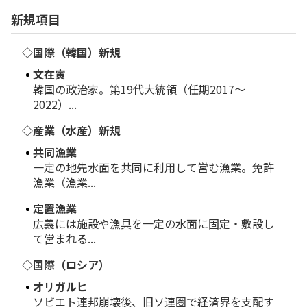
新規項目
◇国際（韓国）新規
文在寅
韓国の政治家。第19代大統領（任期2017～
2022）...
◇産業（水産）新規
共同漁業
一定の地先水面を共同に利用して営む漁業。免許
漁業（漁業...
定置漁業
広義には施設や漁具を一定の水面に固定・敷設し
て営まれる...
◇国際（ロシア）
オリガルヒ
ソビエト連邦崩壊後、旧ソ連圏で経済界を支配す