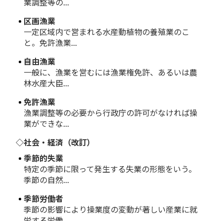
業調整等の...
区画漁業
一定区域内で営まれる水産動植物の養殖業のこ
と。免許漁業...
自由漁業
一般に、漁業を営むには漁業権免許、あるいは農
林水産大臣...
免許漁業
漁業調整等の必要から行政庁の許可がなければ操
業ができな...
◇社会・経済（改訂）
季節的失業
特定の季節に限って発生する失業の形態をいう。
季節の自然...
季節労働者
季節の影響により操業度の変動が著しい産業に就
労する労働...