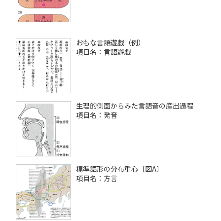
おもな言語遊戯（例）
項目名：言語遊戯
生理的側面からみた言語音の産出過程
項目名：発音
標準語形の分布重心〔図A〕
項目名：方言