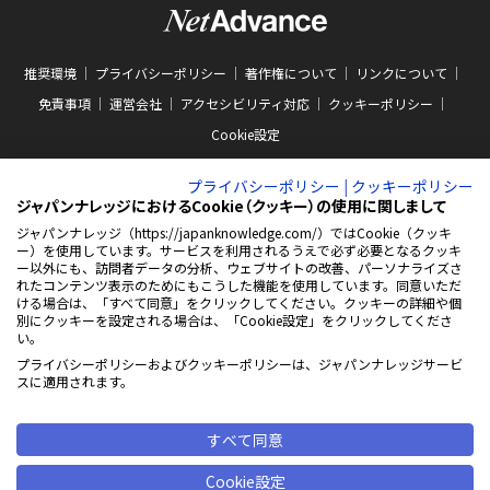
推奨環境
プライバシーポリシー
著作権について
リンクについて
免責事項
運営会社
アクセシビリティ対応
クッキーポリシー
Cookie設定
プライバシーポリシー
|
クッキーポリシー
ジャパンナレッジにおけるCookie（クッキー）の使用に関しまして
ジャパンナレッジ（https://japanknowledge.com/）ではCookie（クッキ
ー）を使用しています。サービスを利用されるうえで必ず必要となるクッキ
ABJマークは、この電子書店・電子書籍配信サービスが、著作権者からコンテン
ー以外にも、訪問者データの分析、ウェブサイトの改善、パーソナライズさ
ツ使用許諾を得た正規版配信サービスであることを示す商標（登録番号 第
れたコンテンツ表示のためにもこうした機能を使用しています。同意いただ
10981000号）です。ABJマークの詳細、ABJマークを掲示しているサービスの一
ける場合は、「すべて同意」をクリックしてください。クッキーの詳細や個
覧はこちらをご覧ください。
AEBS 電子出版制作・流通協議会
別にクッキーを設定される場合は、「Cookie設定」をクリックしてくださ
新
https://aebs.or.jp/
い。
し
い
プライバシーポリシーおよびクッキーポリシーは、ジャパンナレッジサービ
ウ
© 2001-2026 NetAdvance Inc. All rights reserved.
スに適用されます。
ィ
掲載の記事・写真・イラスト等の
ン
すべてのコンテンツの無断複写・転載を禁じます
ド
ウ
すべて同意
で
開
Cookie設定
く