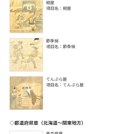
紺屋
項目名：紺屋
節季候
項目名：節季候
てんぷら屋
項目名：てんぷら屋
◇都道府県章（北海道～関東地方）
青森県章