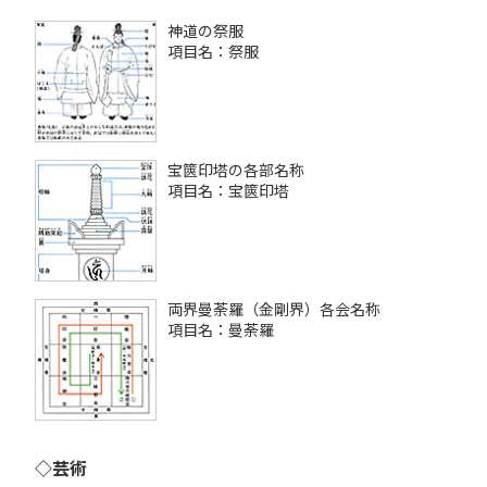
神道の祭服
項目名：祭服
宝篋印塔の各部名称
項目名：宝篋印塔
両界曼荼羅（金剛界）各会名称
項目名：曼荼羅
◇芸術