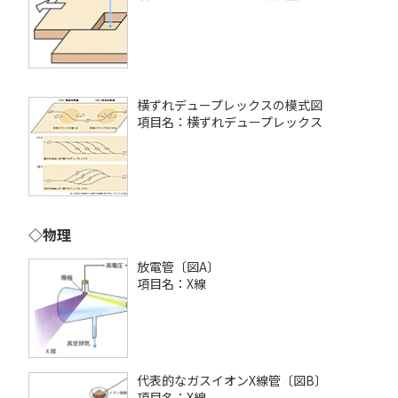
横ずれデュープレックスの模式図
項目名：横ずれデュープレックス
◇物理
放電管〔図A〕
項目名：X線
代表的なガスイオンX線管〔図B〕
項目名：X線