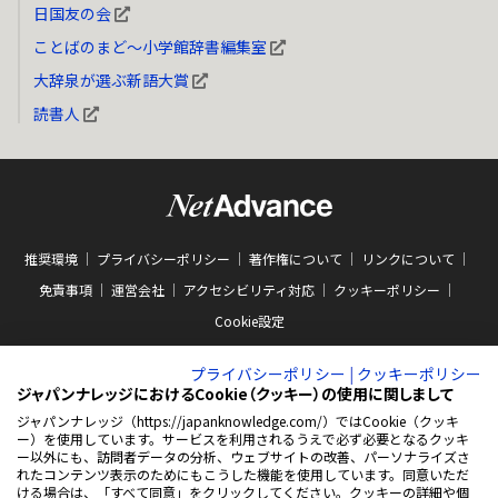
日国友の会
ことばのまど～小学館辞書編集室
大辞泉が選ぶ新語大賞
読書人
推奨環境
プライバシーポリシー
著作権について
リンクについて
免責事項
運営会社
アクセシビリティ対応
クッキーポリシー
Cookie設定
プライバシーポリシー
|
クッキーポリシー
ジャパンナレッジにおけるCookie（クッキー）の使用に関しまして
ジャパンナレッジ（https://japanknowledge.com/）ではCookie（クッキ
ー）を使用しています。サービスを利用されるうえで必ず必要となるクッキ
ABJマークは、この電子書店・電子書籍配信サービスが、著作権者からコンテン
ー以外にも、訪問者データの分析、ウェブサイトの改善、パーソナライズさ
ツ使用許諾を得た正規版配信サービスであることを示す商標（登録番号 第
れたコンテンツ表示のためにもこうした機能を使用しています。同意いただ
10981000号）です。ABJマークの詳細、ABJマークを掲示しているサービスの一
ける場合は、「すべて同意」をクリックしてください。クッキーの詳細や個