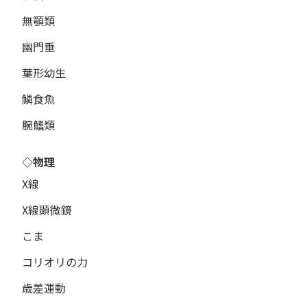
無顎類
幽門垂
葉形幼生
鱗食魚
腕鰭類
◇物理
X線
X線顕微鏡
こま
コリオリの力
歳差運動