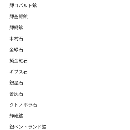
輝コバルト鉱
輝蒼鉛鉱
輝銅鉱
木村石
金緑石
擬金紅石
ギブス石
銀星石
苦灰石
クトノホラ石
輝砒鉱
銀ペントランド鉱