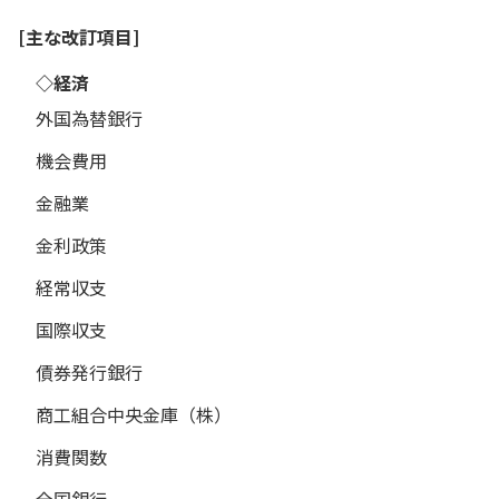
[主な改訂項目]
◇経済
外国為替銀行
機会費用
金融業
金利政策
経常収支
国際収支
債券発行銀行
商工組合中央金庫（株）
消費関数