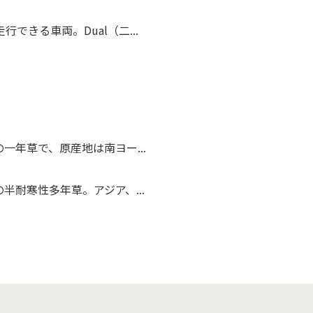
できる車両。Dual（二...
一年草で、原産地は南ヨー...
半耐寒性多年草。アジア、...