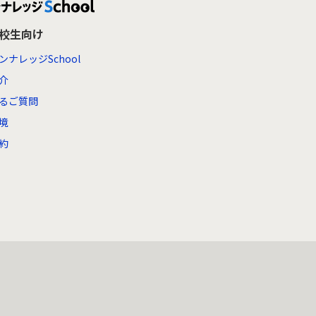
高校生向け
ンナレッジSchool
介
るご質問
境
約