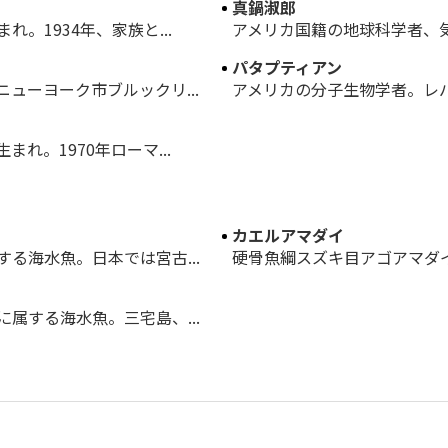
真鍋淑郎
。1934年、家族と...
アメリカ国籍の地球科学者、気
パタプティアン
ューヨーク市ブルックリ...
アメリカの分子生物学者。レバ
れ。1970年ローマ...
カエルアマダイ
る海水魚。日本では宮古...
硬骨魚綱スズキ目アゴアマダイ
属する海水魚。三宅島、...