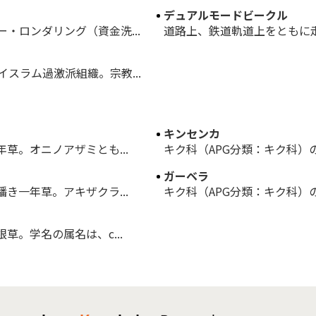
デュアルモードビークル
・ロンダリング（資金洗...
道路上、鉄道軌道上をともに走行
スラム過激派組織。宗教...
キンセンカ
草。オニノアザミとも...
キク科（APG分類：キク科）の
ガーベラ
き一年草。アキザクラ...
キク科（APG分類：キク科）の
草。学名の属名は、c...