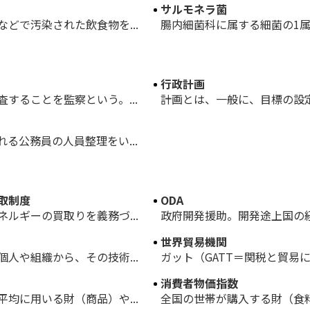
サルモネラ菌
どで汚染された飲食物を...
腸内細菌科に属する細菌の1属
行政計画
することを監察という。...
計画とは、一般に、目標の設定
る公務員の人員整理をい...
取制度
ODA
ルギーの買取りを義務づ...
政府開発援助。開発途上国の経
世界貿易機関
人や組織から、その技術...
ガット（GATT＝関税と貿易に
消費者物価指数
均に用いる財（商品）や...
全国の世帯が購入する財（食料