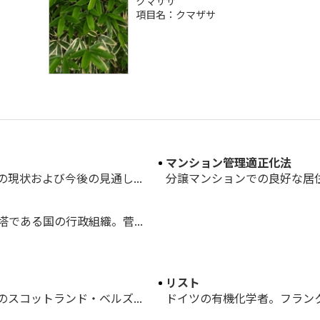
クマザサ
項目名：クマザサ
マンション管理適正化法
現状および今後の見通し...
分譲マンションでの良好な居住
である国の行政組織。菅...
リスト
スコットランド・ベルズ...
ドイツの有機化学者。フランク