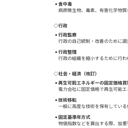
食中毒
病原微生物、毒素、有害化学物質な
◇行政
行政監察
行政の自己統制・改善のために調査
行政整理
行政の組織を縮小するために行われ
◇社会・経済（改訂）
再生可能エネルギーの固定価格買
電力会社に固定価格で再生可能エネ
技術移転
一般に高度な技術を保有している個
固定基準年方式
物価指数などを算出する際、加重平