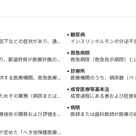
糖尿病
下などの症状があり、通...
インスリンホルモンの分泌不全
救急病院
、都道府県が医療計画の...
救急病院（救急告示病院）とは
診療所
する医療機関。救急医療...
医療機関のうち、病床数（ベッド
成育医療等基本法
めその業務（病院または...
成育過程にある者および妊産婦
病院
技術の開発および評価を...
医師または歯科医師が医療の提
定めた「へき地保健医療...