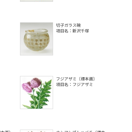
切子ガラス碗
項目名：新沢千塚
〕
フジアザミ〔標本画〕
項目名：フジアザミ