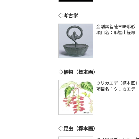
◇考古学
金剛索菩薩三昧耶形
項目名：那智山経塚
◇植物（標本画）
ウリカエデ〔標本画
項目名：ウリカエデ
◇昆虫（標本画）