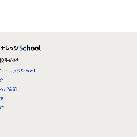
高校生向け
ンナレッジSchool
介
るご質問
境
約