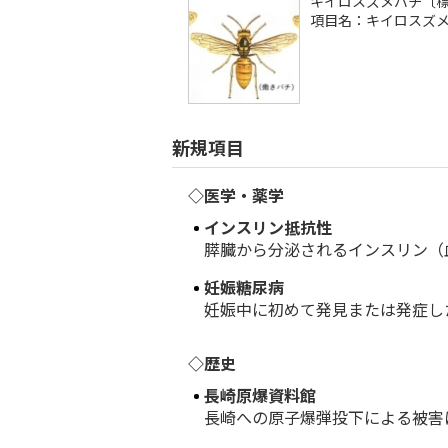
キイロスズメバチ〔
項目名：キイロスズ
新規項目
◇医学・薬学
インスリン抵抗性
膵臓から分泌されるインスリン（血
妊娠糖尿病
妊娠中に初めて発見または発症した
◇歴史
長崎原爆資料館
長崎への原子爆弾投下による被害に