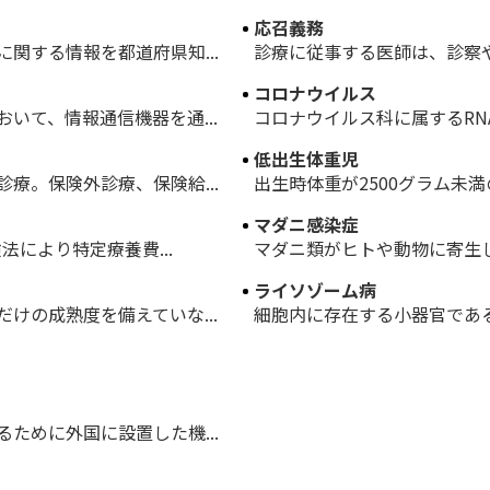
応召義務
関する情報を都道府県知...
診療に従事する医師は、診察や
コロナウイルス
いて、情報通信機器を通...
コロナウイルス科に属するRNAウ
低出生体重児
療。保険外診療、保険給...
出生時体重が2500グラム未満
マダニ感染症
法により特定療養費...
マダニ類がヒトや動物に寄生し
ライソゾーム病
けの成熟度を備えていな...
細胞内に存在する小器官である
ために外国に設置した機...