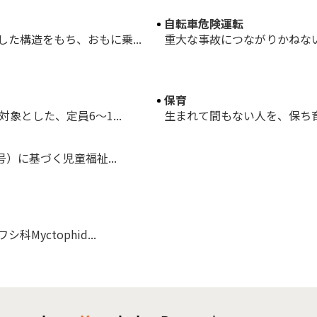
自転車危険運転
た構造をもち、おもに乗...
重大な事故につながりかねない自
保育
象とした、定員6～1...
生まれて間もない人を、保ち育
号）に基づく児童福祉...
yctophid...