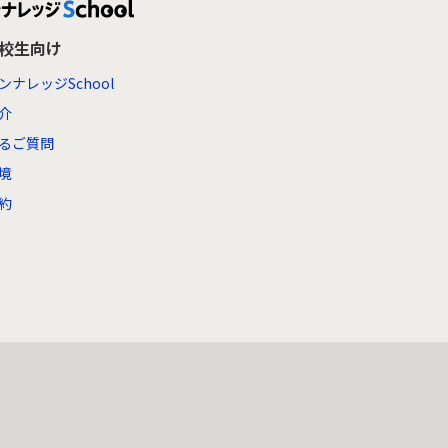
高校生向け
ンナレッジSchool
介
るご質問
境
約