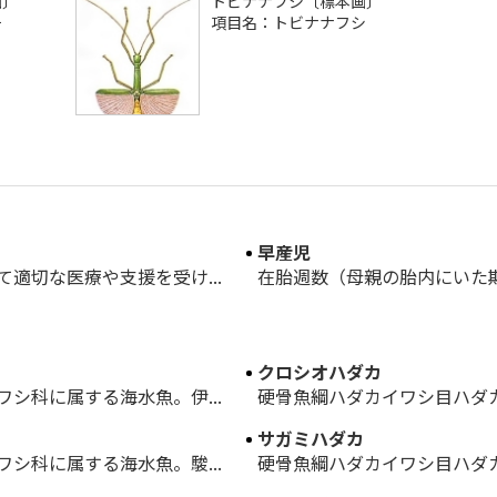
画〕
トビナナフシ〔標本画〕
チ
項目名：トビナナフシ
早産児
適切な医療や支援を受け...
在胎週数（母親の胎内にいた期
クロシオハダカ
シ科に属する海水魚。伊...
硬骨魚綱ハダカイワシ目ハダカ
サガミハダカ
シ科に属する海水魚。駿...
硬骨魚綱ハダカイワシ目ハダカ