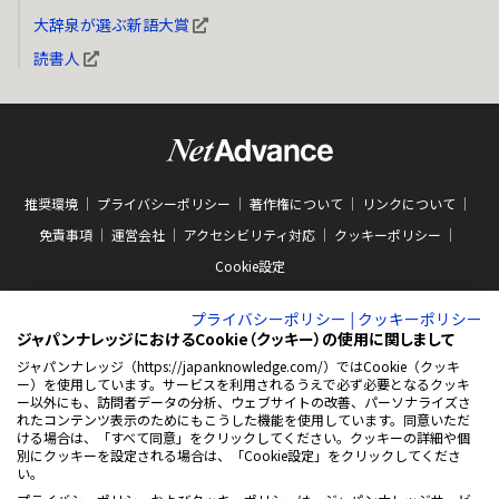
大辞泉が選ぶ新語大賞
読書人
推奨環境
プライバシーポリシー
著作権について
リンクについて
免責事項
運営会社
アクセシビリティ対応
クッキーポリシー
Cookie設定
プライバシーポリシー
|
クッキーポリシー
ジャパンナレッジにおけるCookie（クッキー）の使用に関しまして
ジャパンナレッジ（https://japanknowledge.com/）ではCookie（クッキ
ー）を使用しています。サービスを利用されるうえで必ず必要となるクッキ
ABJマークは、この電子書店・電子書籍配信サービスが、著作権者からコンテン
ー以外にも、訪問者データの分析、ウェブサイトの改善、パーソナライズさ
ツ使用許諾を得た正規版配信サービスであることを示す商標（登録番号 第
れたコンテンツ表示のためにもこうした機能を使用しています。同意いただ
10981000号）です。ABJマークの詳細、ABJマークを掲示しているサービスの一
ける場合は、「すべて同意」をクリックしてください。クッキーの詳細や個
覧はこちらをご覧ください。
AEBS 電子出版制作・流通協議会
別にクッキーを設定される場合は、「Cookie設定」をクリックしてくださ
新
https://aebs.or.jp/
い。
し
い