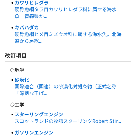
カワリヒレダラ
硬骨魚綱タラ目カワリヒレダラ科に属する海水
魚。青森県か...
キバハダカ
硬骨魚綱ヒメ目ミズウオ科に属する海水魚。北海
道から房総...
改訂項目
◇地学
砂漠化
国際連合（国連）の砂漠化対処条約（正式名称
「深刻な干ば...
◇工学
スターリングエンジン
スコットランドの牧師スターリングRobert Stir...
ガソリンエンジン