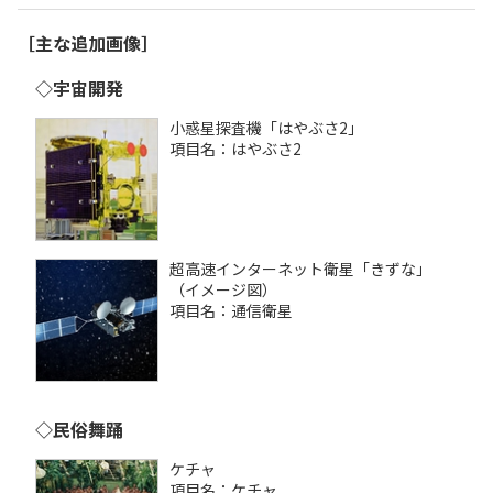
［主な追加画像］
◇宇宙開発
小惑星探査機「はやぶさ2」
項目名：はやぶさ2
超高速インターネット衛星「きずな」
（イメージ図）
項目名：通信衛星
◇民俗舞踊
ケチャ
項目名：ケチャ