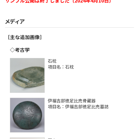
サンプル公開は終了しました〔2024年4月10日〕
メディア
［主な追加画像］
◇考古学
石枕
項目名：石枕
伊福吉部徳足比売骨蔵器
項目名：伊福吉部徳足比売墓誌