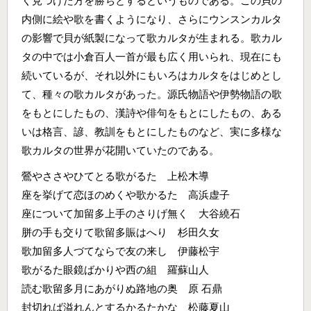
く見つけた方を勝ちとするというものである。この貝の
内側に絵や歌を書くようになり、さらにウンスンカルタ
の影響で貝が紙製になって歌カルタが生まれる。歌カル
タの中では小倉百人一首が最も広く用いられ、現在にも
続いているが、それ以外にもいろはカルタをはじめとし
て、種々の歌カルタがあった。源氏物語や伊勢物語の歌
をもとにしたもの、漢詩や俳句をもとにしたもの、ある
いは格言、諺、教訓をもとにしたものなど、実に多様な
歌カルタの世界が花開いていたのである。
鶯やささやひてとる歌がるた 上松木導
座を挙げて恋ほのめくや歌かるた 高浜虚子
座について加留多上手のさりげ無く 大谷繞石
胼の手も交りて歌留多賑はへり 杉田久女
歌加留多人づてならで友の来し 伊藤松宇
歌がるた眼鏡ばかりや西の組 羅蘇山人
読む歌留多月にあがりぬ路地の奥 原 石鼎
封切れば溢れんとするかるたかな 松藤夏山