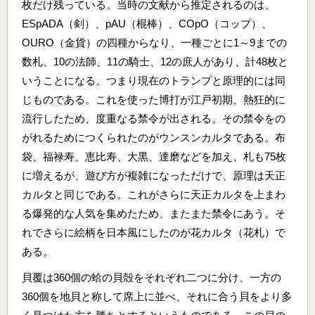
枚だけ残っている。当時の文献から推定されるのは、
ESpADA（剣）、pAU（棍棒）、COpO（コップ）、
OURO（金貨）の四種からなり、一種ごとに1～9までの
数札、10の法師、11の騎士、12の庶人があり、計48枚と
いうことになる。つまり現在のトランプと原理的には同
じものである。これを使った博打が江戸初期、熱狂的に
流行したため、度重なる禁令が出される。その禁令をの
がれるためにつくられたのがウンスンカルタである。布
袋、福禄寿、恵比寿、大黒、達磨などを加え、札も75枚
に増えるが、遊び方が複雑になっただけで、原理は天正
カルタと同じである。これがさらに天正カルタを上まわ
る爆発的な人気を集めたため、またまた禁令にあう。そ
れでさらに絵柄を日本風にしたのが花カルタ（花札）で
ある。
貝覆は360個の蛤の貝殻をそれぞれ二つに分け、一方の
360個を地貝と称して席上に並べ、それに合う貝をより多