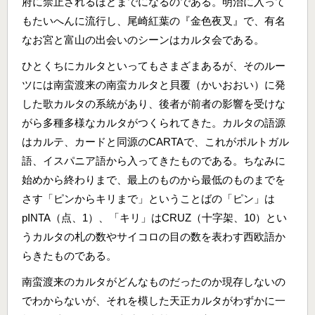
府に禁止されるほどまでになるのである。明治に入って
もたいへんに流行し、尾崎紅葉の『金色夜叉』で、有名
なお宮と富山の出会いのシーンはカルタ会である。
ひとくちにカルタといってもさまざまあるが、そのルー
ツには南蛮渡来の南蛮カルタと貝覆（かいおおい）に発
した歌カルタの系統があり、後者が前者の影響を受けな
がら多種多様なカルタがつくられてきた。カルタの語源
はカルテ、カードと同源のCARTAで、これがポルトガル
語、イスパニア語から入ってきたものである。ちなみに
始めから終わりまで、最上のものから最低のものまでを
さす「ピンからキリまで」ということばの「ピン」は
pINTA（点、1）、「キリ」はCRUZ（十字架、10）とい
うカルタの札の数やサイコロの目の数を表わす西欧語か
らきたものである。
南蛮渡来のカルタがどんなものだったのか現存しないの
でわからないが、それを模した天正カルタがわずかに一