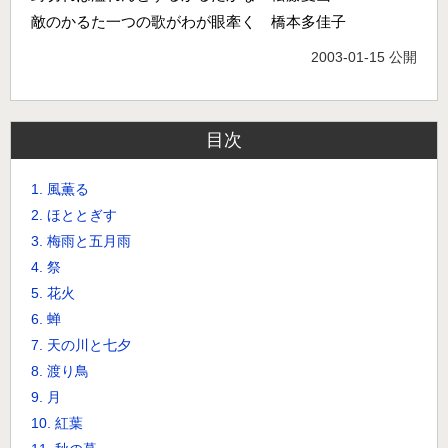
敵のかるた一つの歌がわが眼牽く 橋本多佳子
2003-01-15 公開
目次
1. 風薫る
2. ほととぎす
3. 梅雨と五月雨
4. 祭
5. 花火
6. 蝉
7. 天の川と七夕
8. 渡り鳥
9. 月
10. 紅葉