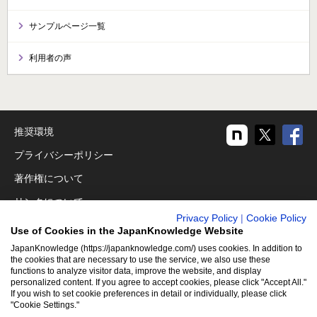
サンプルページ一覧
利用者の声
推奨環境
プライバシーポリシー
著作権について
リンクについて
Privacy Policy
|
Cookie Policy
免責事項
Use of Cookies in the JapanKnowledge Website
運営会社
JapanKnowledge (https://japanknowledge.com/) uses cookies. In addition to
the cookies that are necessary to use the service, we also use these
functions to analyze visitor data, improve the website, and display
アクセシビリティ対応
personalized content. If you agree to accept cookies, please click "Accept All."
If you wish to set cookie preferences in detail or individually, please click
クッキーポリシー
"Cookie Settings."