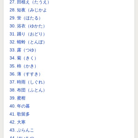
27. 田植え（たうえ）
28. 短夜（みじかよ
29. 蛍（ほたる）
30. 浴衣（ゆかた）
31. 踊り（おどり）
32. 蜻蛉（とんぼ）
33. 露（つゆ）
34. 菊（きく）
35. 柿（かき）
36. 薄（すすき）
37. 時雨（しぐれ）
38. 布団（ふとん）
39. 蜜柑
40. 年の暮
41. 歌留多
42. 大寒
43. ぶらんこ