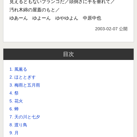
見えるともないブランコだ／頭倒さに手を垂れて／
汚れ木綿の屋蓋のもと／
ゆあーん ゆよーん ゆやゆよん 中原中也
2003-02-07 公開
目次
1. 風薫る
2. ほととぎす
3. 梅雨と五月雨
4. 祭
5. 花火
6. 蝉
7. 天の川と七夕
8. 渡り鳥
9. 月