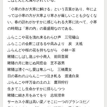
こはどんどん減らされている。
「小寒の氷が大寒に解ける」という言葉があり、年によ
っては小寒の方が大寒より寒さが厳しいことも少なくな
い。春の訪れがかすかに感じられる大寒に比べて、小寒
の時期は「寒の内」の最盛期なのである。
ふらここや花を洩れ来るわらひ声 三宅嘯山
ふらここの会釈こぼるるや高みより 炭 太祗
ふらんどや桜の花を持ちながら 小林一茶
鞦韆にしばし遊ぶや小商人 前田普羅
鞦韆の月に散じぬ同窓会 芝不器男
鞦韆は漕ぐべし愛は奪ふべし 三橋鷹女
日の暮れのぶらんこ一つ泣き軋る 渡邊白泉
ぶらんこや坪万金の土の上 鷹羽狩行
生きてこし生命かすかに揺らしつつ
鞦韆に細き月をみてをり 志垣澄幸
サーカス小屋は高い梁／そこに一つのブランコだ／