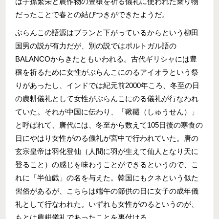
は子孫繁栄と農作物の豊穣を祈る儀礼に使われた乗り物
だったことで春との結びつきができたようだ。
ぶらんこの語源はブランと下がっているからという柳田
国男の説が有力だが、別の説ではポルトガル語の
BALANCOからきたともいわれる。古代ギリシャには豊
穣を祈るために女性がぶらんこにのるアイオラという祭
りがあったし、インドでは紀元前2000年ころ、冬至の日
の農耕儀礼として女性がぶらんこにのる儀礼が行なわれ
ていた。それが中国に伝わり、「鞦韆（しゅうせん）」
と呼ばれて、唐代には、冬至から数えて105日後の寒食の
日にやはり女性がのる儀礼が宮中で行われていた。唐の
玄宗皇帝は羽化登仙（人間に羽が生えて仙人となり天に
登ること）の感じを味わうことができるというので、こ
れに「半仙戯」の名を与えた。韓国にもクネという似た
習俗があるが、こちらは端午の節供の日に女子の成年儀
礼として行なわれた。いずれも女性がのるというのが、
もとは農耕儀礼であったことを裏付ける。