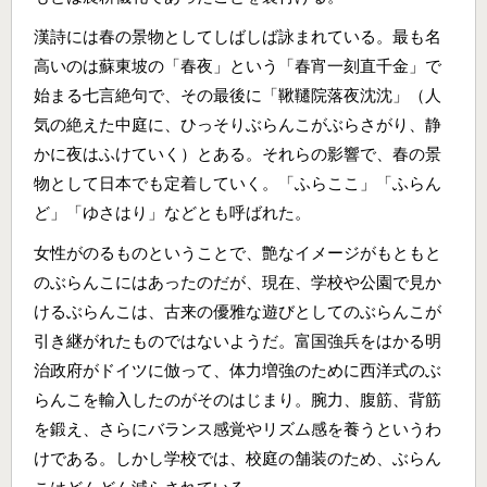
漢詩には春の景物としてしばしば詠まれている。最も名
高いのは蘇東坡の「春夜」という「春宵一刻直千金」で
始まる七言絶句で、その最後に「鞦韆院落夜沈沈」（人
気の絶えた中庭に、ひっそりぶらんこがぶらさがり、静
かに夜はふけていく）とある。それらの影響で、春の景
物として日本でも定着していく。「ふらここ」「ふらん
ど」「ゆさはり」などとも呼ばれた。
女性がのるものということで、艶なイメージがもともと
のぶらんこにはあったのだが、現在、学校や公園で見か
けるぶらんこは、古来の優雅な遊びとしてのぶらんこが
引き継がれたものではないようだ。富国強兵をはかる明
治政府がドイツに倣って、体力増強のために西洋式のぶ
らんこを輸入したのがそのはじまり。腕力、腹筋、背筋
を鍛え、さらにバランス感覚やリズム感を養うというわ
けである。しかし学校では、校庭の舗装のため、ぶらん