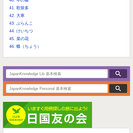
40. 年の暮
41. 歌留多
42. 大寒
43. ぶらんこ
44. けいちつ
45. 菜の花
46. 蝶（ちょう）