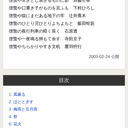
啓蟄や生きとし居きるものに影 斉藤空華
啓蟄や口重き子がものを言ふも 下村ひろし
啓蟄や獄にまだある地下の牢 辻井喬木
啓蟄のひとり児ひとりよちよちと 飯田蛇笏
啓蟄の夜行列車の暗く長く 石原透
啓蟄や一夜鳴る肺もて余す 寺田京子
啓蟄やちらかりやすき文机 鷹羽狩行
2003-02-24 公開
目次
1. 風薫る
2. ほととぎす
3. 梅雨と五月雨
4. 祭
5. 花火