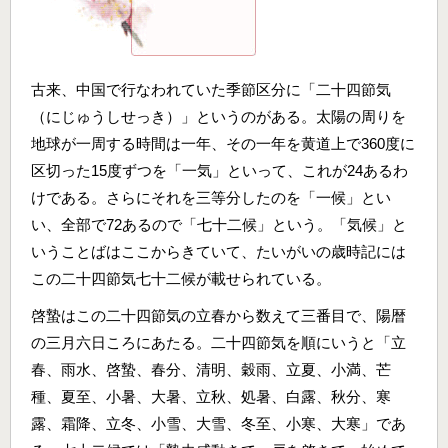
古来、中国で行なわれていた季節区分に「二十四節気
（にじゅうしせっき）」というのがある。太陽の周りを
地球が一周する時間は一年、その一年を黄道上で360度に
区切った15度ずつを「一気」といって、これが24あるわ
けである。さらにそれを三等分したのを「一候」とい
い、全部で72あるので「七十二候」という。「気候」と
いうことばはここからきていて、たいがいの歳時記には
この二十四節気七十二候が載せられている。
啓蟄はこの二十四節気の立春から数えて三番目で、陽暦
の三月六日ころにあたる。二十四節気を順にいうと「立
春、雨水、啓蟄、春分、清明、穀雨、立夏、小満、芒
種、夏至、小暑、大暑、立秋、処暑、白露、秋分、寒
露、霜降、立冬、小雪、大雪、冬至、小寒、大寒」であ