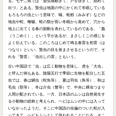
る。七十二候では「蟄虫咸動きて、戸を啓きて、始めて
出づ」とある。蟄虫は地面の中にかくれて冬眠している
もろもろの虫という意味で、蟻、蚯蚓（みみず）などの
地虫や蛇、蜥蜴、蛙の類が長い冬眠から覚めて、穴から
地上に出てくる春の胎動を表わしているのである。「蠢
（うごめく）」という字があるが、まさしくこの感じを
よく伝えている。このころはじめて鳴る春雷を初雷（は
つなり）といい、蟄虫の目を覚まさせるというので、そ
れを「蟄雷」「虫出しの雷」ともいう。
古い中国語で「虫」は広く動物を意味し、虎を「大虫」
と呼んだ例もある。陰陽五行で季節に生物を配分した五
虫では、春は鱗虫（蛇魚等）、夏は羽虫（鳥等）、秋は
毛虫（獣等）、冬は介虫（蟹等）で、中央に裸虫つまり
人間が配されている。一方、日本語のムシは自然発生す
る小動物の総称と考えられ、ヘビはムシの中には入って
いなかったようだ。そこに中国語の虫偏のついた蛇が入
ってきて、ヘビもムシとして扱われることになる。そこ