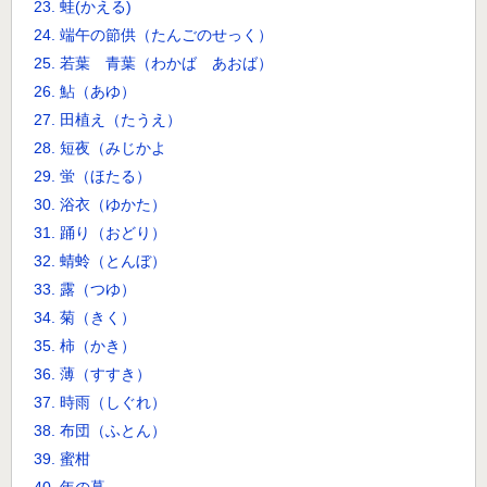
23. 蛙(かえる)
24. 端午の節供（たんごのせっく）
25. 若葉 青葉（わかば あおば）
26. 鮎（あゆ）
27. 田植え（たうえ）
28. 短夜（みじかよ
29. 蛍（ほたる）
30. 浴衣（ゆかた）
31. 踊り（おどり）
32. 蜻蛉（とんぼ）
33. 露（つゆ）
34. 菊（きく）
35. 柿（かき）
36. 薄（すすき）
37. 時雨（しぐれ）
38. 布団（ふとん）
39. 蜜柑