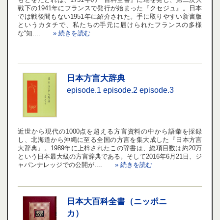
戦下の1941年にフランスで発行が始まった『クセジュ』。日本
では戦後間もない1951年に紹介された。手に取りやすい新書版
というカタチで、私たちの手元に届けられたフランスの多様
な“知....
» 続きを読む
日本方言大辞典
episode.1
episode.2
episode.3
近世から現代の1000点を超える方言資料の中から語彙を採録
し、北海道から沖縄に至る全国の方言を集大成した『日本方言
大辞典』。1989年に上梓されたこの辞書は、総項目数は約20万
という日本最大級の方言辞典である。そして2016年6月21日、ジ
ャパンナレッジでの公開が....
» 続きを読む
日本大百科全書（ニッポニ
カ）