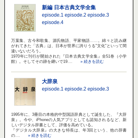
新編 日本古典文学全集
episode.1
episode.2
episode.3
episode.4
万葉集、古今和歌集、源氏物語、平家物語……。綿々と読み継
がれてきた「古典」は、日本が世界に誇りうる"文化"といって間
違いないだろう。
1970年に刊行が開始された『日本古典文学全集』全51巻（小学
館）。そしてその跡を継いで19....
» 続きを読む
大辞泉
episode.1
episode.2
episode.3
1995年に、3冊目の本格的中型国語辞典として誕生した、『大辞
泉』。今や、iPhoneの人気アプリとしても認知されるなど、新
しいデジタル辞書として、評価を高めている。
『デジタル大辞泉』の大きな特長は、年3回という、他の辞書
の....
» 続きを読む