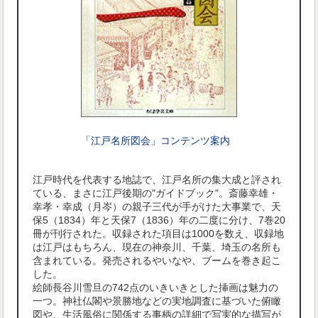
「江戸名所図会」コンテンツ案内
江戸時代を代表する地誌で、江戸名所の集大成と評され
ている、まさに江戸後期の"ガイドブック"。斎藤幸雄・
幸孝・幸成（月岑）の親子三代が手がけた大事業で、天
保5（1834）年と天保7（1836）年の二度に分け、7巻20
冊が刊行された。収録された項目は1000を数え、収録地
は江戸はもちろん、現在の神奈川、千葉、埼玉の名所も
含まれている。発売されるやいなや、ブームを巻き起こ
した。
絵師長谷川雪旦の742点のいきいきとした挿画は魅力の
一つ。神社仏閣や景勝地などの実地調査に基づいた俯瞰
図や、生活風俗に関係する事柄の詳細で写実的な描写が