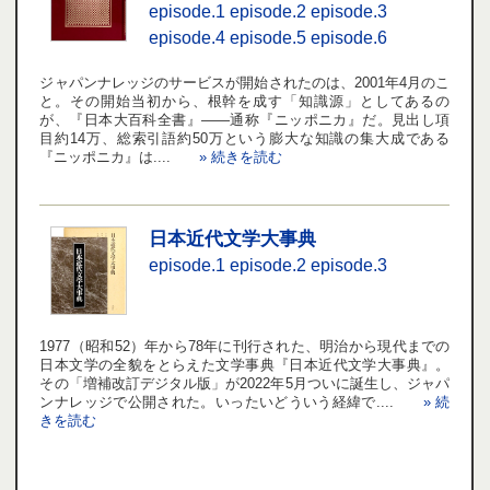
episode.1
episode.2
episode.3
episode.4
episode.5
episode.6
ジャパンナレッジのサービスが開始されたのは、2001年4月のこ
と。その開始当初から、根幹を成す「知識源」としてあるの
が、『日本大百科全書』――通称『ニッポニカ』だ。見出し項
目約14万、総索引語約50万という膨大な知識の集大成である
『ニッポニカ』は....
» 続きを読む
日本近代文学大事典
episode.1
episode.2
episode.3
1977（昭和52）年から78年に刊行された、明治から現代までの
日本文学の全貌をとらえた文学事典『日本近代文学大事典』。
その「増補改訂デジタル版」が2022年5月ついに誕生し、ジャパ
ンナレッジで公開された。いったいどういう経緯で....
» 続
きを読む