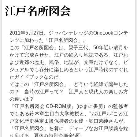
江戸名所図会
2011年5月27日、ジャパンナレッジのOneLookコンテ
ンツに加わった「江戸名所図会」。
この「江戸名所図会」は、親子三代、50年近い歳月を
かけて完成させた、江戸の絵入り地誌である。江戸お
よび近郊の歴史、風俗、地誌が、文章だけでなく、ビ
ジュアルでも存分に楽しめるという江戸時代のすぐれ
たガイドブックなのだ。
ではこの「江戸名所図会」、どういう経緯で誕生した
の？ 当時の江戸って？ 江戸人と現代人の楽しみ方
の違いは？
『江戸名所図会 CD-ROM版』(ゆまに書房）の監修者
でもある鈴木章生目白大学教授と、"お江戸ル"こと江
戸文化歴史検定１級保持者の女優・堀口茉純さんが、
「江戸名所図会」を肴に、ディープなお江戸談義を繰
り広げる、夏休み特別企画全5回。