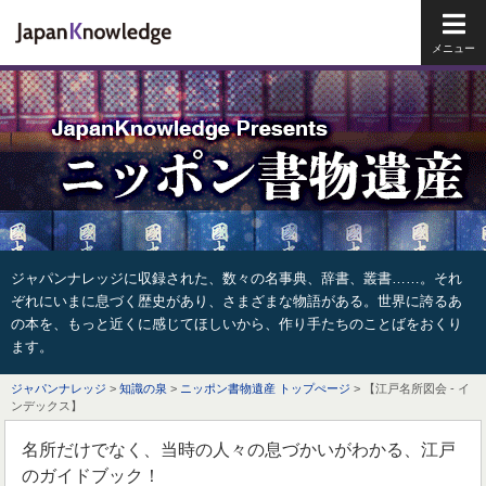
メイ
ジャパンナレッジに収録された、数々の名事典、辞書、叢書……。それ
ぞれにいまに息づく歴史があり、さまざまな物語がある。世界に誇るあ
の本を、もっと近くに感じてほしいから、作り手たちのことばをおくり
ます。
ジャパンナレッジ
>
知識の泉
>
ニッポン書物遺産 トップぺージ
> 【江戸名所図会 - イ
ンデックス】
名所だけでなく、当時の人々の息づかいがわかる、江戸
のガイドブック！