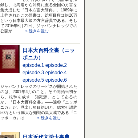
録し、北海道から沖縄に至る全国の方言を
集大成した『日本方言大辞典』。1989年に
上梓されたこの辞書は、総項目数は約20万
という日本最大級の方言辞典である。そし
て2016年6月21日、ジャパンナレッジでの
公開が....
» 続きを読む
日本大百科全書（ニッ
ポニカ）
episode.1
episode.2
episode.3
episode.4
episode.5
episode.6
ジャパンナレッジのサービスが開始された
のは、2001年4月のこと。その開始当初か
ら、根幹を成す「知識源」としてあるの
が、『日本大百科全書』――通称『ニッポ
ニカ』だ。見出し項目約14万、総索引語約
50万という膨大な知識の集大成である『ニ
ッポニカ』は....
» 続きを読む
日本近代文学大事典