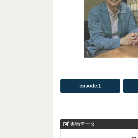
epsode.1
書物データ