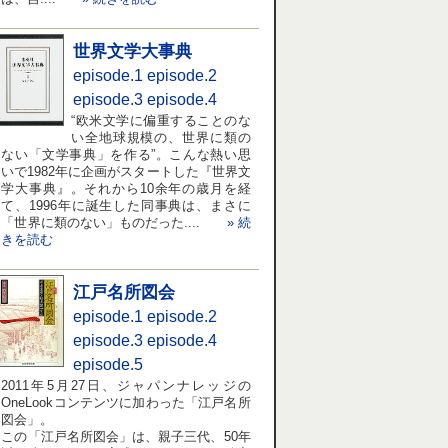
世界文学大事典
episode.1
episode.2
episode.3
episode.4
“欧米文学に偏重することのな
い全地球規模の、世界に類の
ない「文学事典」を作る”。こんな熱い思
いで1982年に企画がスタートした『世界文
学大事典』。それから10余年の歳月を経
て、1996年に誕生した同事典は、まさに
「世界に類のない」ものだった....
» 続
きを読む
江戸名所図会
episode.1
episode.2
episode.3
episode.4
episode.5
2011年5月27日、ジャパンナレッジの
OneLookコンテンツに加わった「江戸名所
図会」。
この「江戸名所図会」は、親子三代、50年