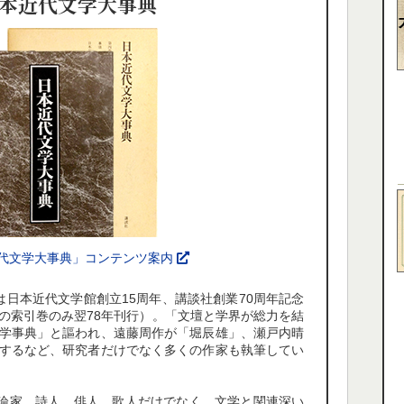
本近代文学大事典
代文学大事典」コンテンツ案内
は日本近代文学館創立15周年、講談社創業70周年記念
6巻の索引巻のみ翌78年刊行）。「文壇と学界が総力を結
学事典」と謳われ、遠藤周作が「堀辰雄」、瀬戸内晴
するなど、研究者だけでなく多くの作家も執筆してい
評論家、詩人、俳人、歌人だけでなく、文学と関連深い