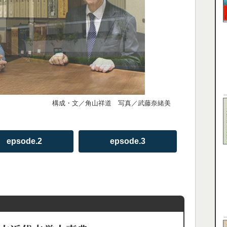
構成・文／角山祥道 写真／武藤奈緒美
epsode.2
epsode.3