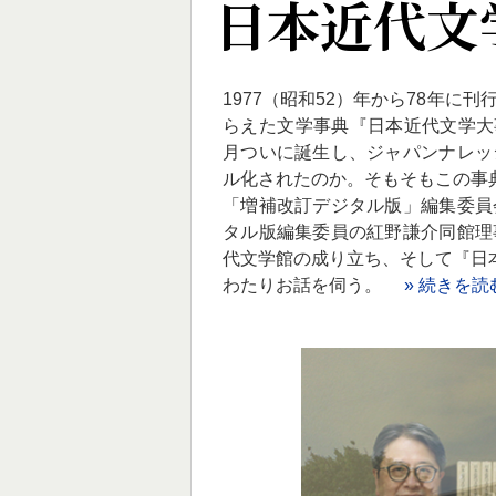
日本近代文
1977（昭和52）年から78年
らえた文学事典『日本近代文学大事
月ついに誕生し、ジャパンナレッ
ル化されたのか。そもそもこの事
「増補改訂デジタル版」編集委員
タル版編集委員の紅野謙介同館理
代文学館の成り立ち、そして『日
わたりお話を伺う。
» 続きを読