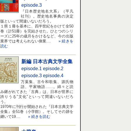
episode.3
『日本歴史地名大系』（平凡
社刊）。歴史地名事典の決定
版といって間違いないだろう。
１県１冊を基本に、四半世紀をかけて全50
巻（計51冊）を完結させた。ひとつのシリ
ーズに25年の歳月をかけるなど、今の出版
業界では考えられない偉業....
» 続きを
読む
新編 日本古典文学全集
episode.1
episode.2
episode.3
episode.4
万葉集、古今和歌集、源氏物
語、平家物語……。綿々と読
み継がれてきた「古典」は、日本が世界に
誇りうる"文化"といって間違いないだろ
う。
1970年に刊行が開始された『日本古典文学
全集』全51巻（小学館）。そしてその跡を
継いで19....
» 続きを読む