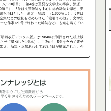
5,170項目）、第4巻は重要な文学上の事象、流派、
60項目）、5巻は文芸雑誌を中心に総合雑誌や思想、美
を項目とした「新聞・雑誌」（1,600項目）、6巻は
全集などの総覧も収められた「索引その他」。文学史
ーな作家や1号で終わった雑誌などにも光を当ててい
「増補改訂デジタル版」は1984年に刊行された机上版
立させて増補した1巻本）に元版の4、5巻を含めて電子
加え、新規・追加あわせて289項目が補充された。今