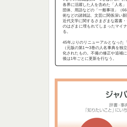
各界に活躍した人を含めた「人名」（
団体、用語などの「一般事項」（6
術などの諸雑誌、文芸に関係深い新聞
近代文学に関するさまざまな叢書・
のはざまに埋もれてしまったマイナ
る。
45年ぶりのリニューアルとなった
（元版の第1〜3巻の人名事典を独
化されたもの。不備の修正や追補に
後は1年ごとに更新を行なう。