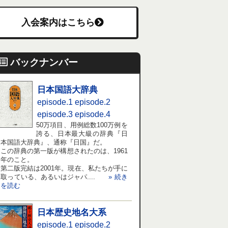
入会案内はこちら
バックナンバー
日本国語大辞典
episode.1
episode.2
episode.3
episode.4
50万項目、用例総数100万例を
誇る、日本最大級の辞典『日
本国語大辞典』、通称『日国』だ。
この辞典の第一版が構想されたのは、1961
年のこと。
第二版完結は2001年。現在、私たちが手に
取っている、あるいはジャパ....
» 続き
を読む
日本歴史地名大系
episode.1
episode.2