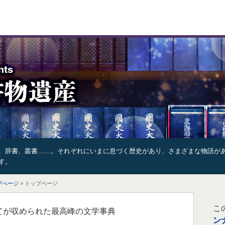
、辞書、叢書……。それぞれにいまに息づく歴史があり、さまざまな物語が
す。
プぺージ
> トップページ
こ
てが収められた最高峰の文学事典
ン