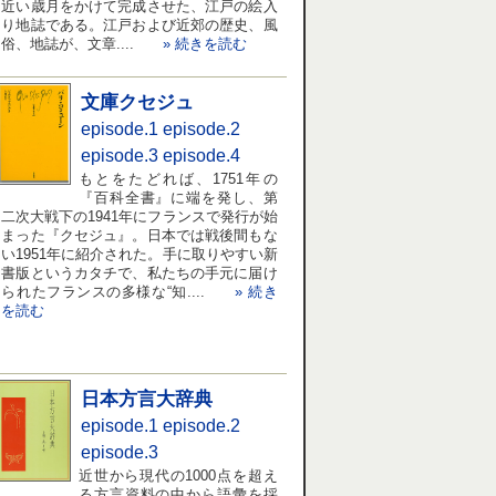
近い歳月をかけて完成させた、江戸の絵入
り地誌である。江戸および近郊の歴史、風
俗、地誌が、文章....
» 続きを読む
文庫クセジュ
episode.1
episode.2
episode.3
episode.4
もとをたどれば、1751年の
『百科全書』に端を発し、第
二次大戦下の1941年にフランスで発行が始
まった『クセジュ』。日本では戦後間もな
い1951年に紹介された。手に取りやすい新
書版というカタチで、私たちの手元に届け
られたフランスの多様な“知....
» 続き
を読む
日本方言大辞典
episode.1
episode.2
episode.3
近世から現代の1000点を超え
る方言資料の中から語彙を採