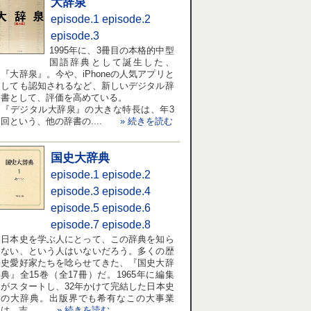
大辞泉
episode.1
episode.2
episode.3
1995年に、3冊目の本格的中型
国語辞典として誕生した、
『大辞泉』。今や、iPhoneの人気アプリと
しても認知されるなど、新しいデジタル辞
書として、評価を高めている。
『デジタル大辞泉』の大きな特長は、年3
回という、他の辞書の....
» 続きを読む
国史大辞典
episode.1
episode.2
episode.3
episode.4
episode.5
episode.6
episode.7
episode.8
日本史を学ぶ人にとって、この辞典を知ら
ない、という人はいないだろう。多くの歴
史愛好家たちを唸らせてきた、『国史大辞
典』全15巻（全17冊）だ。1965年に編集
がスタートし、32年かけて完結した日本史
の大辞典。出版界でも希有なこの大事業
は、吉....
» 続きを読む