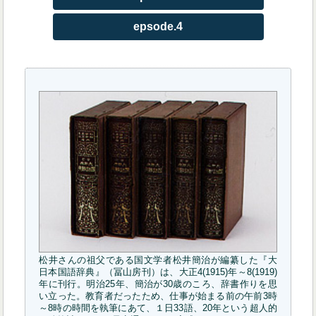
epsode.4
松井さんの祖父である国文学者松井簡治が編纂した『大
日本国語辞典』（冨山房刊）は、大正4(1915)年～8(1919)
年に刊行。明治25年、簡治が30歳のころ、辞書作りを思
い立った。教育者だったため、仕事が始まる前の午前3時
～8時の時間を執筆にあて、１日33語、20年という超人的