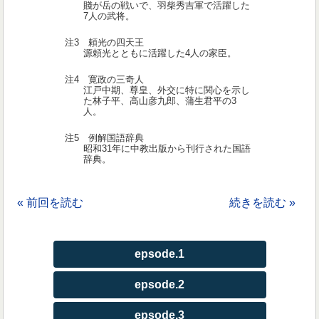
賤が岳の戦いで、羽柴秀吉軍で活躍した
7人の武将。
注3 頼光の四天王
源頼光とともに活躍した4人の家臣。
注4 寛政の三奇人
江戸中期、尊皇、外交に特に関心を示し
た林子平、高山彦九郎、蒲生君平の3
人。
注5 例解国語辞典
昭和31年に中教出版から刊行された国語
辞典。
« 前回を読む
続きを読む »
epsode.1
epsode.2
epsode.3