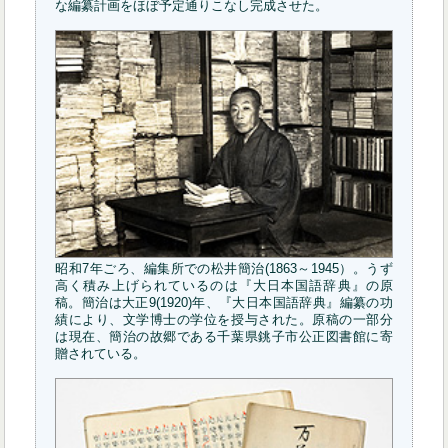
な編纂計画をほぼ予定通りこなし完成させた。
昭和7年ごろ、編集所での松井簡治(1863～1945）。うず
高く積み上げられているのは『大日本国語辞典』の原
稿。簡治は大正9(1920)年、『大日本国語辞典』編纂の功
績により、文学博士の学位を授与された。原稿の一部分
は現在、簡治の故郷である千葉県銚子市公正図書館に寄
贈されている。