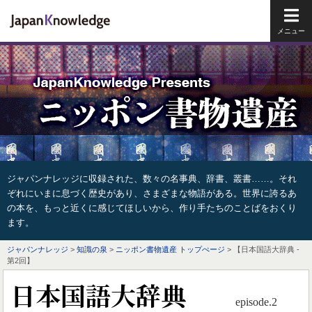
メイ
ジャパンナレッジに収録された、数々の名事典、辞書、叢書……。それ
ぞれにいまに息づく歴史があり、さまざまな物語がある。世界に誇るあ
の本を、もっと近くに感じてほしいから、作り手たちのことばをおくり
ます。
ジャパンナレッジ
>
知識の泉
>
ニッポン書物遺産 トップぺージ
> 【日本国語大辞典 -
第2回】
日本国語大辞典
episode.2