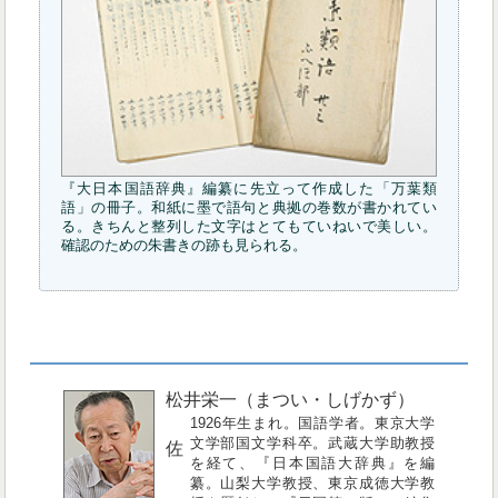
『大日本国語辞典』編纂に先立って作成した「万葉類
語」の冊子。和紙に墨で語句と典拠の巻数が書かれてい
る。きちんと整列した文字はとてもていねいで美しい。
確認のための朱書きの跡も見られる。
松井栄一（まつい・しげかず）
1926年生まれ。国語学者。東京大学
文学部国文学科卒。武蔵大学助教授
佐
を経て、『日本国語大辞典』を編
纂。山梨大学教授、東京成徳大学教