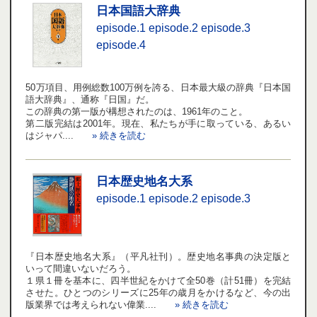
日本国語大辞典
episode.1
episode.2
episode.3
episode.4
50万項目、用例総数100万例を誇る、日本最大級の辞典『日本国
語大辞典』、通称『日国』だ。
この辞典の第一版が構想されたのは、1961年のこと。
第二版完結は2001年。現在、私たちが手に取っている、あるい
はジャパ....
» 続きを読む
日本歴史地名大系
episode.1
episode.2
episode.3
『日本歴史地名大系』（平凡社刊）。歴史地名事典の決定版と
いって間違いないだろう。
１県１冊を基本に、四半世紀をかけて全50巻（計51冊）を完結
させた。ひとつのシリーズに25年の歳月をかけるなど、今の出
版業界では考えられない偉業....
» 続きを読む