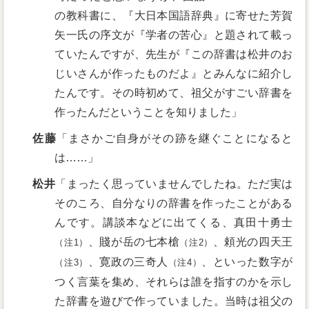
の教科書に、『大日本国語辞典』に寄せた芳賀
矢一氏の序文が『学者の苦心』と題されて載っ
ていたんですが、先生が『この辞書は松井のお
じいさんが作ったものだよ』とみんなに紹介し
たんです。その時初めて、祖父がすごい辞書を
作ったんだということを知りました」
佐藤
「まさかご自身がその跡を継ぐことになると
は……」
松井
「まったく思っていませんでしたね。ただ実は
そのころ、自分なりの辞書を作ったことがある
んです。講談本などに出てくる、真田十勇士
、賤が岳の七本槍
、頼光の四天王
（注1）
（注2）
、寛政の三奇人
、といった数字が
（注3）
（注4）
つく言葉を集め、それらは誰を指すのかを示し
た辞書を遊びで作っていました。当時は祖父の