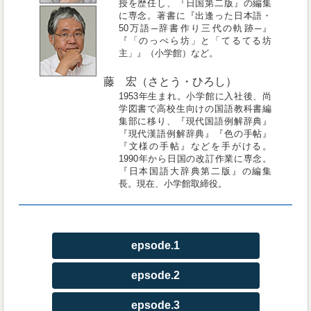
授を歴任し、『日国第二版』の編集
に専念。著書に『出逢った日本語・
50万語─辞書作り三代の軌跡─』
『「のっぺら坊」と「てるてる坊
主」』（小学館）など。
藤 宏（さとう・ひろし）
1953年生まれ。小学館に入社後、尚
学図書で高校生向けの国語教科書編
集部に移り、『現代国語例解辞典』
『現代漢語例解辞典』『色の手帖』
『文様の手帖』などを手がける。
1990年から日国の改訂作業に専念。
『日本国語大辞典第二版』の編集
長。現在、小学館取締役。
epsode.1
epsode.2
epsode.3