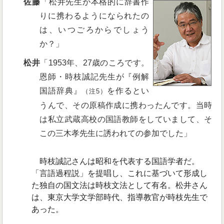
佐藤
「松井先生が本格的に辞書作
りに携わるようになられたの
は、いつごろからでしょう
か？」
松井
「1953年、27歳のころです。
恩師・時枝誠記先生が『例解
国語辞典』
を作るとい
（注5）
うんで、その原稿作成に携わったんです。当時
は私立武蔵高校の国語教師をしていまして、そ
この三木孝先生に誘われての参加でした」
時枝誠記さんは昭和を代表する国語学者だ。
「言語過程説」を提唱し、これに基づいて形成し
た独自の国文法は時枝文法として有名。松井さん
は、東京大学文学部時代、指導教官が時枝先生で
あった。