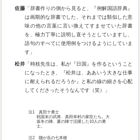
佐藤
「辞書作りの側から見ると、『例解国語辞典』
は画期的な辞書でした。それまでは類似した意
味の他の言葉に言い換えてすませていた辞書
を、極力丁寧に説明し直そうとしていますし、
語句のすべてに使用例をつけるようにしていま
す」
松井
「時枝先生は、私が『日国』を作るということ
になったとき、『松井は、ああいう大きな仕事
に耐えられるだろうか』と私の線の細さを心配
してくださったそうなんです（笑）」
注1 真田十勇士
戦国末の武将、真田幸村の家臣たち。大
坂冬の陣、夏の陣で活躍した10人の勇
士。
注2 賤が岳の七本槍