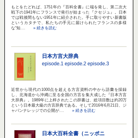
もとをたどれば、1751年の『百科全書』に端を発し、第二次大
戦下の1941年にフランスで発行が始まった『クセジュ』。日本
では戦後間もない1951年に紹介された。手に取りやすい新書版
というカタチで、私たちの手元に届けられたフランスの多様
な“知....
» 続きを読む
日本方言大辞典
episode.1
episode.2
episode.3
近世から現代の1000点を超える方言資料の中から語彙を採録
し、北海道から沖縄に至る全国の方言を集大成した『日本方言
大辞典』。1989年に上梓されたこの辞書は、総項目数は約20万
という日本最大級の方言辞典である。そして2016年6月21日、ジ
ャパンナレッジでの公開が....
» 続きを読む
日本大百科全書（ニッポニ