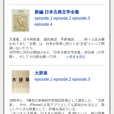
新編 日本古典文学全集
episode.1
episode.2
episode.3
episode.4
万葉集、古今和歌集、源氏物語、平家物語……。綿々と読み継
がれてきた「古典」は、日本が世界に誇りうる"文化"といって間
違いないだろう。
1970年に刊行が開始された『日本古典文学全集』全51巻（小学
館）。そしてその跡を継いで19....
» 続きを読む
大辞泉
episode.1
episode.2
episode.3
1995年に、3冊目の本格的中型国語辞典として誕生した、『大辞
泉』。今や、iPhoneの人気アプリとしても認知されるなど、新
しいデジタル辞書として、評価を高めている。
『デジタル大辞泉』の大きな特長は、年3回という、他の辞書