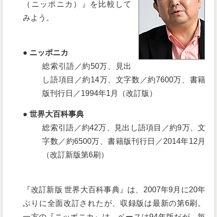
（ニッポニカ）』を比較して
みよう。
● ニッポニカ
総索引語／約50万、見出
し語項目／約14万、文字数／約7600万、書籍
版刊行日／1994年1月（改訂版）
● 世界大百科事典
総索引語／約42万、見出し語項目／約9万、文
字数／約6500万、書籍版刊行日／2014年12月
（改訂新版第6刷）
『改訂新版 世界大百科事典』は、2007年9月に20年
ぶりに全面改訂されたが、収録版は最新の第6刷。
一方の『ニッポニカ』は、ベースは94年版だが、毎