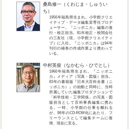
桑島修一（くわじま・しゅうい
ち）
1956年福島県生まれ。小学館クリエ
イティブ・データ編集室専任プロデ
ューサー。『ニッポニカ』編集の進
行・校正担当。81年校正・校閲会社
の三友社（現、小学館クリエイティ
ブ）に入社。『ニッポニカ』は94年
刊行の補巻の作成作業より携わって
いる。
中村英俊（なかむら・ひでとし）
1960年福島県生まれ。『ニッポニ
カ』メディア（写真・図版）担当。
83年の書籍版『日本大百科全書（ニ
ッポニカ）』の始動と同時に、当時
所属していた編集プロダクションで
「科学技術・工学関係」の写真・図
版担当として百科事典編集に携わ
る。一時、小学館の仕事を離れる
が、98年のCD-ROM化にあたり、フ
リーランスとして編集チームに復
帰、現在に至る。