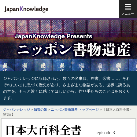
メイ
ジャパンナレッジに収録された、数々の名事典、辞書、叢書……。それ
ぞれにいまに息づく歴史があり、さまざまな物語がある。世界に誇るあ
の本を、もっと近くに感じてほしいから、作り手たちのことばをおくり
ます。
ジャパンナレッジ
>
知識の泉
>
ニッポン書物遺産 トップぺージ
> 【日本大百科全書 -
第3回】
日本大百科全書
episode.3