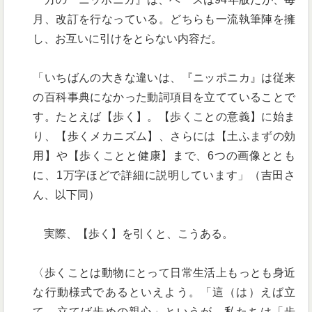
月、改訂を行なっている。どちらも一流執筆陣を擁
し、お互いに引けをとらない内容だ。
「いちばんの大きな違いは、『ニッポニカ』は従来
の百科事典になかった動詞項目を立てていることで
す。たとえば【歩く】。【歩くことの意義】に始ま
り、【歩くメカニズム】、さらには【土ふまずの効
用】や【歩くことと健康】まで、6つの画像ととも
に、1万字ほどで詳細に説明しています」（吉田さ
ん、以下同）
実際、【歩く】を引くと、こうある。
〈歩くことは動物にとって日常生活上もっとも身近
な行動様式であるといえよう。「這（は）えば立
て、立てば歩めの親心」というが、私たちは「歩