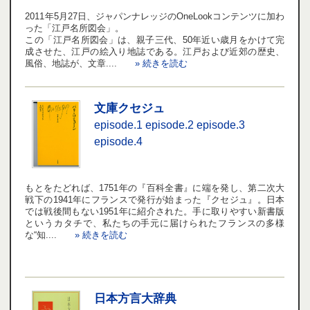
2011年5月27日、ジャパンナレッジのOneLookコンテンツに加わ
った「江戸名所図会」。
この「江戸名所図会」は、親子三代、50年近い歳月をかけて完
成させた、江戸の絵入り地誌である。江戸および近郊の歴史、
風俗、地誌が、文章....
» 続きを読む
文庫クセジュ
episode.1
episode.2
episode.3
episode.4
もとをたどれば、1751年の『百科全書』に端を発し、第二次大
戦下の1941年にフランスで発行が始まった『クセジュ』。日本
では戦後間もない1951年に紹介された。手に取りやすい新書版
というカタチで、私たちの手元に届けられたフランスの多様
な“知....
» 続きを読む
日本方言大辞典