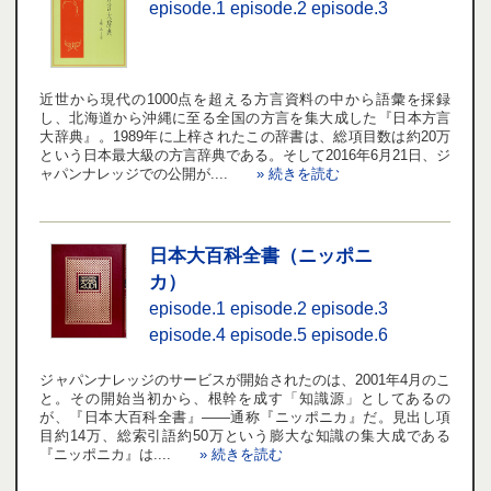
episode.1
episode.2
episode.3
近世から現代の1000点を超える方言資料の中から語彙を採録
し、北海道から沖縄に至る全国の方言を集大成した『日本方言
大辞典』。1989年に上梓されたこの辞書は、総項目数は約20万
という日本最大級の方言辞典である。そして2016年6月21日、ジ
ャパンナレッジでの公開が....
» 続きを読む
日本大百科全書（ニッポニ
カ）
episode.1
episode.2
episode.3
episode.4
episode.5
episode.6
ジャパンナレッジのサービスが開始されたのは、2001年4月のこ
と。その開始当初から、根幹を成す「知識源」としてあるの
が、『日本大百科全書』――通称『ニッポニカ』だ。見出し項
目約14万、総索引語約50万という膨大な知識の集大成である
『ニッポニカ』は....
» 続きを読む