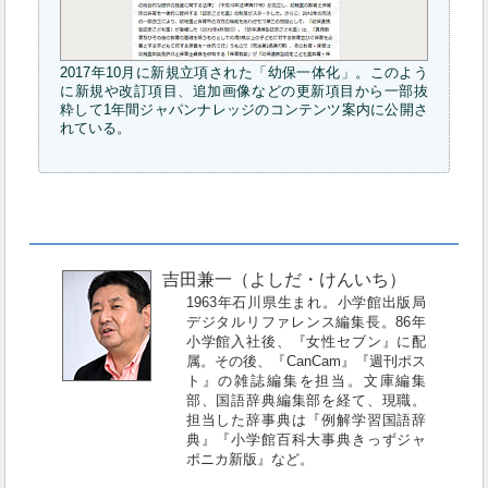
2017年10月に新規立項された「幼保一体化」。このよう
に新規や改訂項目、追加画像などの更新項目から一部抜
粋して1年間ジャパンナレッジのコンテンツ案内に公開さ
れている。
吉田兼一（よしだ・けんいち）
1963年石川県生まれ。小学館出版局
デジタルリファレンス編集長。86年
小学館入社後、『女性セブン』に配
属。その後、『CanCam』『週刊ポス
ト』の雑誌編集を担当。文庫編集
部、国語辞典編集部を経て、現職。
担当した辞事典は『例解学習国語辞
典』『小学館百科大事典きっずジャ
ポニカ新版』など。