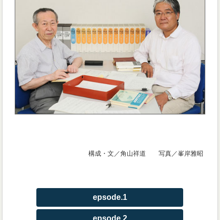
構成・文／角山祥道 写真／峯岸雅昭
epsode.1
epsode.2