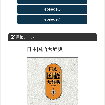
epsode.3
epsode.4
書物データ
日本国語大辞典