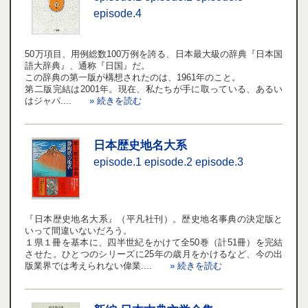
episode.4
50万項目、用例総数100万例を誇る、日本最大級の辞典『日本国
語大辞典』、通称『日国』だ。
この辞典の第一版が構想されたのは、1961年のこと。
第二版完結は2001年。現在、私たちが手に取っている、あるい
はジャパ....
» 続きを読む
日本歴史地名大系
episode.1
episode.2
episode.3
『日本歴史地名大系』（平凡社刊）。歴史地名事典の決定版と
いって間違いないだろう。
１県１冊を基本に、四半世紀をかけて全50巻（計51冊）を完結
させた。ひとつのシリーズに25年の歳月をかけるなど、今の出
版業界では考えられない偉業....
» 続きを読む