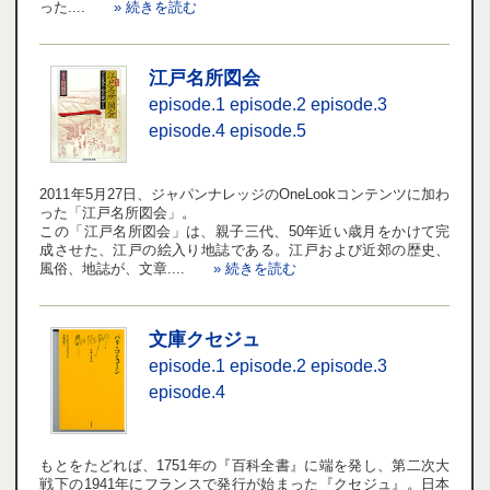
った....
» 続きを読む
江戸名所図会
episode.1
episode.2
episode.3
episode.4
episode.5
2011年5月27日、ジャパンナレッジのOneLookコンテンツに加わ
った「江戸名所図会」。
この「江戸名所図会」は、親子三代、50年近い歳月をかけて完
成させた、江戸の絵入り地誌である。江戸および近郊の歴史、
風俗、地誌が、文章....
» 続きを読む
文庫クセジュ
episode.1
episode.2
episode.3
episode.4
もとをたどれば、1751年の『百科全書』に端を発し、第二次大
戦下の1941年にフランスで発行が始まった『クセジュ』。日本