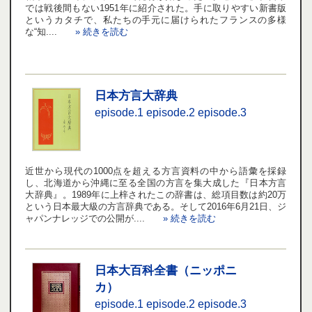
では戦後間もない1951年に紹介された。手に取りやすい新書版
というカタチで、私たちの手元に届けられたフランスの多様
な“知....
» 続きを読む
日本方言大辞典
episode.1
episode.2
episode.3
近世から現代の1000点を超える方言資料の中から語彙を採録
し、北海道から沖縄に至る全国の方言を集大成した『日本方言
大辞典』。1989年に上梓されたこの辞書は、総項目数は約20万
という日本最大級の方言辞典である。そして2016年6月21日、ジ
ャパンナレッジでの公開が....
» 続きを読む
日本大百科全書（ニッポニ
カ）
episode.1
episode.2
episode.3