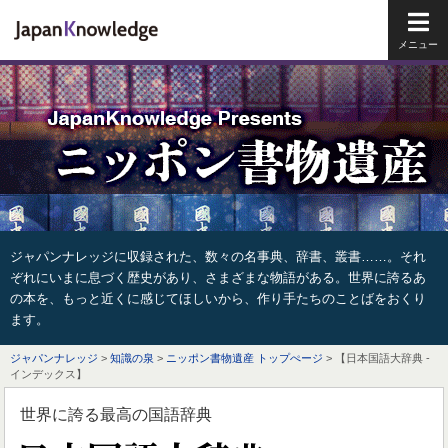
メイ
ジャパンナレッジに収録された、数々の名事典、辞書、叢書……。それ
ぞれにいまに息づく歴史があり、さまざまな物語がある。世界に誇るあ
の本を、もっと近くに感じてほしいから、作り手たちのことばをおくり
ます。
ジャパンナレッジ
>
知識の泉
>
ニッポン書物遺産 トップぺージ
> 【日本国語大辞典 -
インデックス】
世界に誇る最高の国語辞典