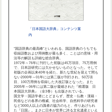
「日本国語大辞典」コンテンツ案
内
"国語辞典の最高峰"といわれる、国語辞典のうちでも
収録語数および用例数が最も多く、ことばの意味・用
法等の解説も詳細な総合辞典。
1972年～76年に刊行した初版は45万項目、75万用例
で、日本語研究には欠かせないものとなった。そして
初版の企画以来40年を経た、新たな世紀を迎えて間も
ない2000年～01年には第二版が刊行され、50万項
目、100万用例を収録した大改訂版となった。また
2005年～06年には第二版が凝縮された『精選版 日
本国語大辞典』（全3巻）も出版されている。
国文学・国語学者にとどまらず、歴史・仏教・漢籍・
民俗などの各界の権威、社会科学、自然科学の研究者
など3000人以上の識者の協力のもと、作りあげられ
た『日国』。まさに日本が世界に誇る文化遺産といえ