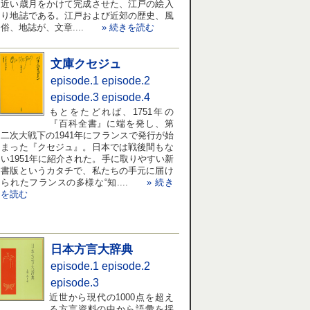
近い歳月をかけて完成させた、江戸の絵入
り地誌である。江戸および近郊の歴史、風
俗、地誌が、文章....
» 続きを読む
文庫クセジュ
episode.1
episode.2
episode.3
episode.4
もとをたどれば、1751年の
『百科全書』に端を発し、第
二次大戦下の1941年にフランスで発行が始
まった『クセジュ』。日本では戦後間もな
い1951年に紹介された。手に取りやすい新
書版というカタチで、私たちの手元に届け
られたフランスの多様な“知....
» 続き
を読む
日本方言大辞典
episode.1
episode.2
episode.3
近世から現代の1000点を超え
る方言資料の中から語彙を採