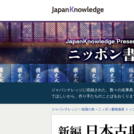
ジャパンナレッジに収録された、数々の名事典
てほしいから、作り手たちのことばをおくりま
ジャパンナレッジ
>
知識の泉
>
ニッポン書物遺産 トッ
日本古
新編