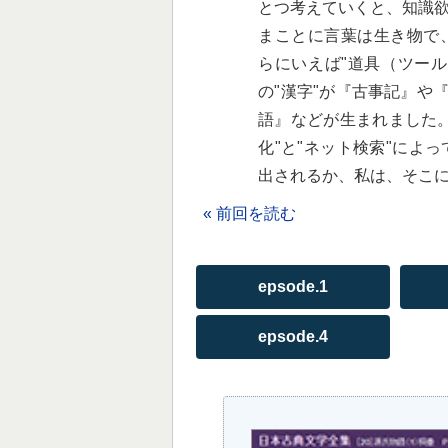
とつ考えていくと、知識
まことに言葉は生き物で
らにいえば"道具（ツー
の"漢字"が『古事記』や
語』などが生まれました
化"と"ネット検索"によ
出されるか、私は、そこ
« 前回を読む
epsode.1
epsode.4