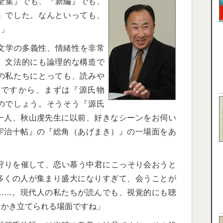
全集』でも、『新編』でも、
』でした。なんといっても、
ら」
文学の多義性、情緒性を非常
。文法的にも論理的な構造で
の私たちにとっても、読みや
。ですから、まずは『源氏物
のでしょう。そうそう『源氏
一人、秋山虔先生に以前、好きなシーンをお伺い
宇治十帖』の『総角（あげまき）』の一場面をあ
狩りを催して、恋い慕う中君にこっそり会おうと
多くの人が集まり盛大になりすぎて、会うことが
……。現代人の私たちが読んでも、視覚的にも聴
をかき立てられる場面ですね」