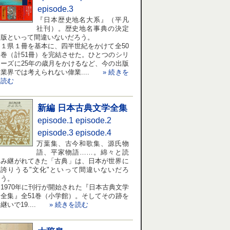
episode.3
『日本歴史地名大系』（平凡
社刊）。歴史地名事典の決定
版といって間違いないだろう。
１県１冊を基本に、四半世紀をかけて全50
巻（計51冊）を完結させた。ひとつのシリ
ーズに25年の歳月をかけるなど、今の出版
業界では考えられない偉業....
» 続きを
読む
新編 日本古典文学全集
episode.1
episode.2
episode.3
episode.4
万葉集、古今和歌集、源氏物
語、平家物語……。綿々と読
み継がれてきた「古典」は、日本が世界に
誇りうる"文化"といって間違いないだろ
う。
1970年に刊行が開始された『日本古典文学
全集』全51巻（小学館）。そしてその跡を
継いで19....
» 続きを読む