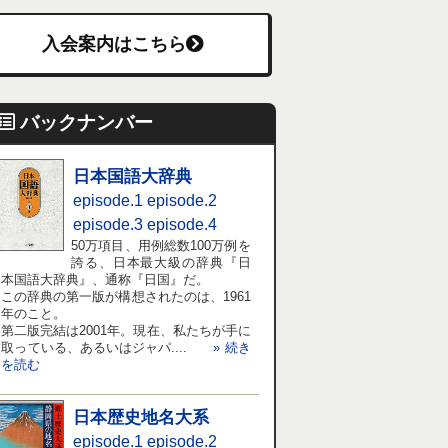
入会案内はこちら
バックナンバー
日本国語大辞典
episode.1
episode.2
episode.3
episode.4
50万項目、用例総数100万例を
誇る、日本最大級の辞典『日
本国語大辞典』、通称『日国』だ。
この辞典の第一版が構想されたのは、1961
年のこと。
第二版完結は2001年。現在、私たちが手に
取っている、あるいはジャパ....
» 続き
を読む
日本歴史地名大系
episode.1
episode.2