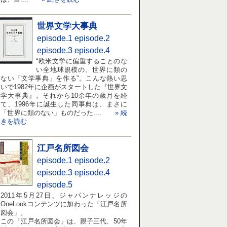
世界文学大事典
episode.1
episode.2
episode.3
episode.4
“欧米文学に偏重することのな
い全地球規模の、世界に類の
ない「文学事典」を作る”。こんな熱い思
いで1982年に企画がスタートした『世界文
学大事典』。それから10余年の歳月を経
て、1996年に誕生した同事典は、まさに
「世界に類のない」ものだった....
» 続
きを読む
江戸名所図会
episode.1
episode.2
episode.3
episode.4
episode.5
2011年5月27日、ジャパンナレッジの
OneLookコンテンツに加わった「江戸名所
図会」。
この「江戸名所図会」は、親子三代、50年