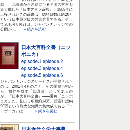
録し、北海道から沖縄に至る全国の方言を
集大成した『日本方言大辞典』。1989年に
上梓されたこの辞書は、総項目数は約20万
という日本最大級の方言辞典である。そし
て2016年6月21日、ジャパンナレッジでの
公開が....
» 続きを読む
日本大百科全書（ニッ
ポニカ）
episode.1
episode.2
episode.3
episode.4
episode.5
episode.6
ジャパンナレッジのサービスが開始された
のは、2001年4月のこと。その開始当初か
ら、根幹を成す「知識源」としてあるの
が、『日本大百科全書』――通称『ニッポ
ニカ』だ。見出し項目約14万、総索引語約
50万という膨大な知識の集大成である『ニ
ッポニカ』は....
» 続きを読む
日本近代文学大事典