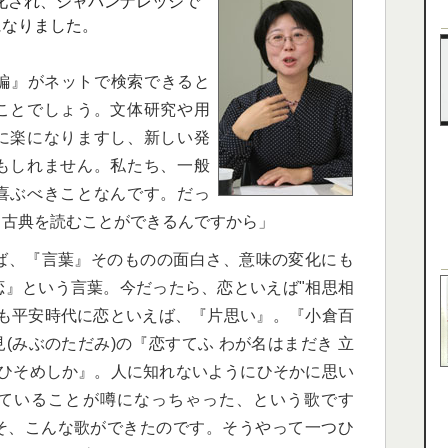
化され、ジャパンナレッジで
になりました。
編』がネットで検索できると
ことでしょう。文体研究や用
に楽になりますし、新しい発
もしれません。私たち、一般
喜ぶべきことなんです。だっ
、古典を読むことができるんですから」
ば、『言葉』そのものの面白さ、意味の変化にも
恋』という言葉。今だったら、恋といえば"相思相
でも平安時代に恋といえば、『片思い』。『小倉百
(みぶのただみ)の『恋すてふ わが名はまだき 立
思ひそめしか』。人に知れないようにひそかに思い
ていることが噂になっちゃった、という歌です
そ、こんな歌ができたのです。そうやって一つひ