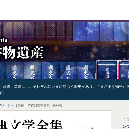
、辞書、叢書……。それぞれにいまに息づく歴史があり、さまざまな物語が
す。
プぺージ
> 【新編 日本古典文学全集 - 第4回】
典文学全集
こ
ン