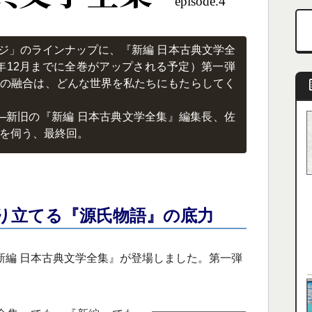
episode.4
ッジ」のラインナップに、『新編 日本古典文学全
2年12月までに全巻がアップされる予定）第一弾
トの融合は、どんな世界を私たちにもたらしてく
─新旧の『新編 日本古典文学全集』編集長、佐
を伺う、最終回。
り立てる『源氏物語』の底力
新編 日本古典文学全集』が登場しました。第一弾