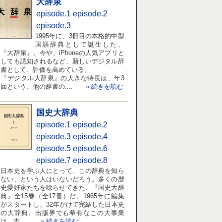
大辞泉
episode.1
episode.2
episode.3
1995年に、3冊目の本格的中型
国語辞典として誕生した、
『大辞泉』。今や、iPhoneの人気アプリと
しても認知されるなど、新しいデジタル辞
書として、評価を高めている。
『デジタル大辞泉』の大きな特長は、年3
回という、他の辞書の....
» 続きを読む
国史大辞典
episode.1
episode.2
episode.3
episode.4
episode.5
episode.6
episode.7
episode.8
日本史を学ぶ人にとって、この辞典を知ら
ない、という人はいないだろう。多くの歴
史愛好家たちを唸らせてきた、『国史大辞
典』全15巻（全17冊）だ。1965年に編集
がスタートし、32年かけて完結した日本史
の大辞典。出版界でも希有なこの大事業
は、吉....
» 続きを読む