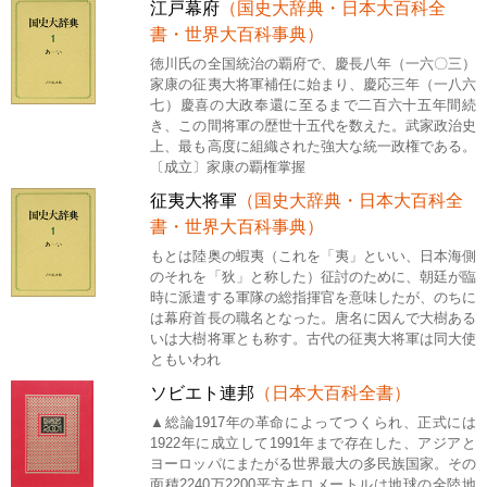
江戸幕府
（国史大辞典・日本大百科全
書・世界大百科事典）
徳川氏の全国統治の覇府で、慶長八年（一六〇三）
家康の征夷大将軍補任に始まり、慶応三年（一八六
七）慶喜の大政奉還に至るまで二百六十五年間続
き、この間将軍の歴世十五代を数えた。武家政治史
上、最も高度に組織された強大な統一政権である。
〔成立〕家康の覇権掌握
征夷大将軍
（国史大辞典・日本大百科全
書・世界大百科事典）
もとは陸奥の蝦夷（これを「夷」といい、日本海側
のそれを「狄」と称した）征討のために、朝廷が臨
時に派遣する軍隊の総指揮官を意味したが、のちに
は幕府首長の職名となった。唐名に因んで大樹ある
いは大樹将軍とも称す。古代の征夷大将軍は同大使
ともいわれ
ソビエト連邦
（日本大百科全書）
▲総論1917年の革命によってつくられ、正式には
1922年に成立して1991年まで存在した、アジアと
ヨーロッパにまたがる世界最大の多民族国家。その
面積2240万2200平方キロメートルは地球の全陸地