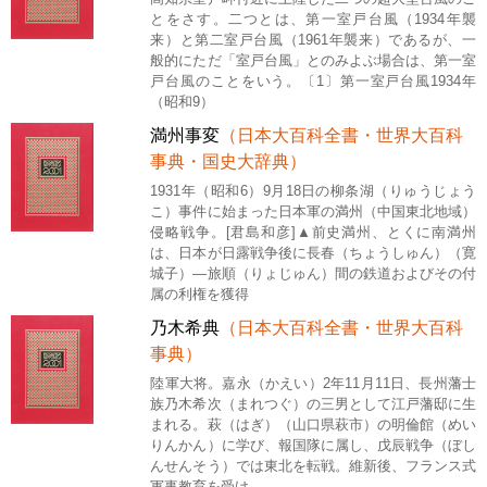
とをさす。二つとは、第一室戸台風（1934年襲
来）と第二室戸台風（1961年襲来）であるが、一
般的にただ「室戸台風」とのみよぶ場合は、第一室
戸台風のことをいう。〔1〕第一室戸台風1934年
（昭和9）
満州事変
（日本大百科全書・世界大百科
事典・国史大辞典）
1931年（昭和6）9月18日の柳条湖（りゅうじょう
こ）事件に始まった日本軍の満州（中国東北地域）
侵略戦争。[君島和彦]▲前史満州、とくに南満州
は、日本が日露戦争後に長春（ちょうしゅん）（寛
城子）―旅順（りょじゅん）間の鉄道およびその付
属の利権を獲得
乃木希典
（日本大百科全書・世界大百科
事典）
陸軍大将。嘉永（かえい）2年11月11日、長州藩士
族乃木希次（まれつぐ）の三男として江戸藩邸に生
まれる。萩（はぎ）（山口県萩市）の明倫館（めい
りんかん）に学び、報国隊に属し、戊辰戦争（ぼし
んせんそう）では東北を転戦。維新後、フランス式
軍事教育を受け