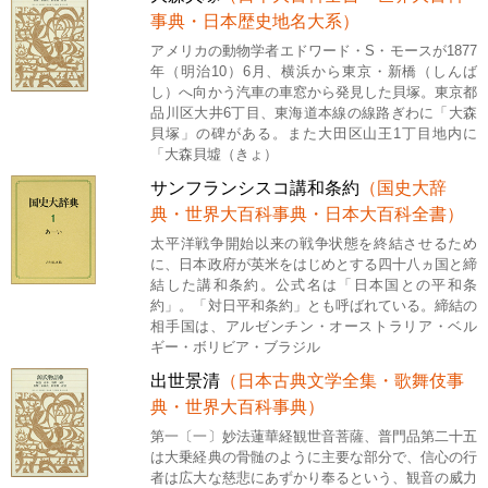
事典・日本歴史地名大系）
アメリカの動物学者エドワード・S・モースが1877
年（明治10）6月、横浜から東京・新橋（しんば
し）へ向かう汽車の車窓から発見した貝塚。東京都
品川区大井6丁目、東海道本線の線路ぎわに「大森
貝塚」の碑がある。また大田区山王1丁目地内に
「大森貝墟（きょ）
サンフランシスコ講和条約
（国史大辞
典・世界大百科事典・日本大百科全書）
太平洋戦争開始以来の戦争状態を終結させるため
に、日本政府が英米をはじめとする四十八ヵ国と締
結した講和条約。公式名は「日本国との平和条
約」。「対日平和条約」とも呼ばれている。締結の
相手国は、アルゼンチン・オーストラリア・ベル
ギー・ボリビア・ブラジル
出世景清
（日本古典文学全集・歌舞伎事
典・世界大百科事典）
第一〔一〕妙法蓮華経観世音菩薩、普門品第二十五
は大乗経典の骨髄のように主要な部分で、信心の行
者は広大な慈悲にあずかり奉るという、観音の威力