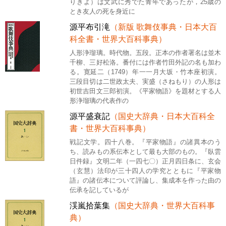
りきよ）は文武に秀でた青年であったが，25歳の
とき友人の死を身近に
源平布引滝
（新版 歌舞伎事典・日本大百
科全書・世界大百科事典）
人形浄瑠璃。時代物。五段。正本の作者署名は並木
千柳、三好松洛。番付には作者竹田外記の名も加わ
る。寛延二（1749）年一一月大坂・竹本座初演。
三段目切は二世政太夫、実盛（さねもり）の人形は
初世吉田文三郎初演。《平家物語》を題材とする人
形浄瑠璃の代表作の
源平盛衰記
（国史大辞典・日本大百科全
書・世界大百科事典）
戦記文学。四十八巻。『平家物語』の諸異本のう
ち、読みもの系伝本として最も大部のもの。『臥雲
日件録』文明二年（一四七〇）正月四日条に、玄会
（玄慧）法印が三十四人の学究とともに『平家物
語』の諸伝本について評論し、集成本を作った由の
伝承を記しているが
渓嵐拾葉集
（国史大辞典・世界大百科事
典）