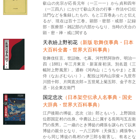
叡山の光宗が応長元年（一三一一）から貞和四年
（一三四八）にかけて叡山天台の行事・作法や口伝
法門などを集録したもの。もと三百巻あったと伝え
るが、現在は百十三巻。顕部・密部・戒部・記録
部・医療部・雑記部の六部からなり、当時の天台の
顕・密・禅・戒に関する
天衣紛上野初花
（新版 歌舞伎事典・日本
大百科全書・世界大百科事典）
歌舞伎狂言。世話物。七幕。河竹黙阿弥作。明治一
四（1881）年三月東京・新富座初演。別名題《三
幅対上野風景》。通称《河内山（こうちやま）と直
侍（なおざむらい）》。配役は河内山宗俊＝九世市
川団十郎、片岡直次郎＝五世尾上菊五郎、金子市之
丞・比企東左衛門
国定忠次
（日本架空伝承人名事典・国史
大辞典・世界大百科事典）
江戸後期の博徒。忠次（治）郎ともいう。上野国佐
位郡国定村の出身。中農以上に属する長岡与五左衛
門の長男。二一歳のとき博徒の縄張を譲られて以来
博徒の親分となり、一八三四年（天保五）縄張争い
から同じ博徒の島村の伊三郎を殺害し、有名とな