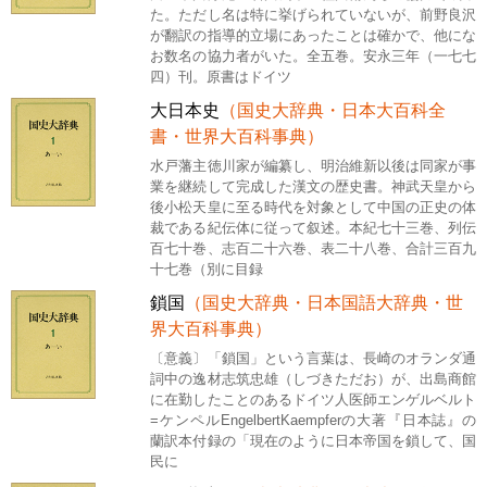
た。ただし名は特に挙げられていないが、前野良沢
が翻訳の指導的立場にあったことは確かで、他にな
お数名の協力者がいた。全五巻。安永三年（一七七
四）刊。原書はドイツ
大日本史
（国史大辞典・日本大百科全
書・世界大百科事典）
水戸藩主徳川家が編纂し、明治維新以後は同家が事
業を継続して完成した漢文の歴史書。神武天皇から
後小松天皇に至る時代を対象として中国の正史の体
裁である紀伝体に従って叙述。本紀七十三巻、列伝
百七十巻、志百二十六巻、表二十八巻、合計三百九
十七巻（別に目録
鎖国
（国史大辞典・日本国語大辞典・世
界大百科事典）
〔意義〕「鎖国」という言葉は、長崎のオランダ通
詞中の逸材志筑忠雄（しづきただお）が、出島商館
に在勤したことのあるドイツ人医師エンゲルベルト
=ケンペルEngelbertKaempferの大著『日本誌』の
蘭訳本付録の「現在のように日本帝国を鎖して、国
民に