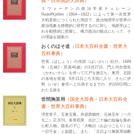
典・日本国語大辞典）
スウェーデンの政治学者チェレーン
RudolfKjellén（1864―1922）によって第一次世界
大戦直前につくられた用語で、政治地理学が世界の
政治現象を静態的に研究するのに対し、地政学はこ
れを動態的に把握し、権力政治の観点にたって、そ
の理論を国家の
おくのほそ道
（日本大百科全書・世界大
百科事典）
芭蕉（ばしょう）の俳諧（はいかい）紀行。1689
年（元禄2・芭蕉46歳）の3月27日、門人河合曽良
（かわいそら）を伴って江戸を旅立ち、奥羽、北陸
の各地を巡遊、8月21日ごろ大垣に入り、さらに伊
勢（いせ）参宮へと出発するまでの、約150日間に
わたる旅を
世間胸算用
（国史大辞典・日本大百科全
書・世界大百科事典）
浮世草子。五巻五冊。井原西鶴作。元禄五年（一六
九二）正月刊。各巻四章、合計二十編の短編を集め
た町人物。題名の下に「大晦日（おおつごもり）は
一日千金」と副題し、また、「元日より胸算用油断