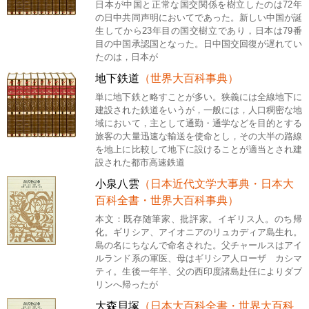
日本が中国と正常な国交関係を樹立したのは72年
の日中共同声明においてであった。新しい中国が誕
生してから23年目の国交樹立であり，日本は79番
目の中国承認国となった。日中国交回復が遅れてい
たのは，日本が
地下鉄道
（世界大百科事典）
単に地下鉄と略すことが多い。狭義には全線地下に
建設された鉄道をいうが，一般には，人口稠密な地
域において，主として通勤・通学などを目的とする
旅客の大量迅速な輸送を使命とし，その大半の路線
を地上に比較して地下に設けることが適当とされ建
設された都市高速鉄道
小泉八雲
（日本近代文学大事典・日本大
百科全書・世界大百科事典）
本文：既存随筆家、批評家。イギリス人。のち帰
化。ギリシア、アイオニアのリュカディア島生れ。
島の名にちなんで命名された。父チャールスはアイ
ルランド系の軍医、母はギリシア人ローザ゠カシマ
ティ。生後一年半、父の西印度諸島赴任によりダブ
リンへ帰ったが
大森貝塚
（日本大百科全書・世界大百科