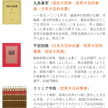
九条兼実
（国史大辞典・世界大百科事
典・日本大百科全書）
一一四九-一二〇七平安・鎌倉時代初期の公卿。月
輪殿・後法性寺殿ともよばれた。藤原忠通を父とし
て久安五年（一一四九）に生まれた。早く僧籍に
入った者を除くと第三の男子であった。母は太皇太
后宮大進藤原仲光女加賀。同母兄弟四人のうちの長
子にあたる。保元三年
平賀朝雅
（日本大百科全書・世界大百科
事典・国史大辞典）
鎌倉前期の武将。朝政とも書く。父は武蔵守（むさ
しのかみ）義信（よしのぶ）。母は源頼朝（よりと
も）の乳母（めのと）比企尼（ひきのあま）の三
女。頼朝の猶子（ゆうし）。北条時政（ときまさ）
の後妻牧方（まきのかた）の女婿（じょせい）。武
蔵守、右衛門権佐
クリミア半島
（世界大百科事典）
ウクライナ南部，黒海の北岸から南に突出した大き
な半島。クリム半島とも呼び，面積2万5500km2。
そのほぼ全域がウクライナのクリミア自治共和国に