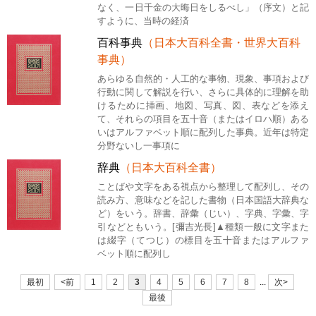
なく、一日千金の大晦日をしるべし」（序文）と記
すように、当時の経済
百科事典
（日本大百科全書・世界大百科
事典）
あらゆる自然的・人工的な事物、現象、事項および
行動に関して解説を行い、さらに具体的に理解を助
けるために挿画、地図、写真、図、表などを添え
て、それらの項目を五十音（またはイロハ順）ある
いはアルファベット順に配列した事典。近年は特定
分野ないし一事項に
辞典
（日本大百科全書）
ことばや文字をある視点から整理して配列し、その
読み方、意味などを記した書物（日本国語大辞典な
ど）をいう。辞書、辞彙（じい）、字典、字彙、字
引などともいう。[彌吉光長]▲種類一般に文字また
は綴字（てつじ）の標目を五十音またはアルファ
ベット順に配列し
最初
<前
1
2
3
4
5
6
7
8
...
次>
最後