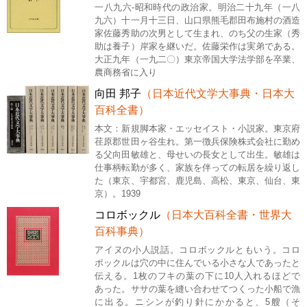
一八九六-昭和時代の政治家。明治二十九年（一八
九六）十一月十三日、山口県熊毛郡田布施村の酒造
家佐藤秀助の次男として生まれ、のち父の生家（秀
助は養子）岸家を継いだ。佐藤栄作は実弟である。
大正九年（一九二〇）東京帝国大学法学部を卒業、
農商務省に入り
向田 邦子
（日本近代文学大事典・日本大
百科全書）
本文：新規脚本家・エッセイスト・小説家。東京府
荏原郡世田ヶ谷生れ。第一徴兵保険株式会社に勤め
る父向田敏雄と、母せいの長女として出生。敏雄は
仕事柄転勤が多く、家族を伴っての転居を繰り返し
た（東京、宇都宮、鹿児島、高松、東京、仙台、東
京）。1939
コロボックル
（日本大百科全書・世界大
百科事典）
アイヌの小人説話。コロボックルともいう。コロ
ポックルは穴の中に住んでいる小さな人であったと
伝える。1枚のフキの葉の下に10人入れるほどで
あった。ササの葉を縫い合わせてつくった小船で漁
に出る。ニシンが釣り針にかかると、5艘（そ