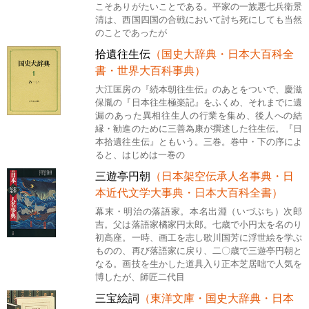
こそありがたいことである。平家の一族悪七兵衛景
清は、西国四国の合戦において討ち死にしても当然
のことであったが
拾遺往生伝
（国史大辞典・日本大百科全
書・世界大百科事典）
大江匡房の『続本朝往生伝』のあとをついで、慶滋
保胤の『日本往生極楽記』をふくめ、それまでに遺
漏のあった異相往生人の行業を集め、後人への結
縁・勧進のために三善為康が撰述した往生伝。『日
本拾遺往生伝』ともいう。三巻。巻中・下の序によ
ると、はじめは一巻の
三遊亭円朝
（日本架空伝承人名事典・日
本近代文学大事典・日本大百科全書）
幕末・明治の落語家。本名出淵（いづぶち）次郎
吉。父は落語家橘家円太郎。七歳で小円太を名のり
初高座。一時、画工を志し歌川国芳に浮世絵を学ぶ
ものの、再び落語家に戻り、二〇歳で三遊亭円朝と
なる。画技を生かした道具入り正本芝居咄で人気を
博したが、師匠二代目
三宝絵詞
（東洋文庫・国史大辞典・日本