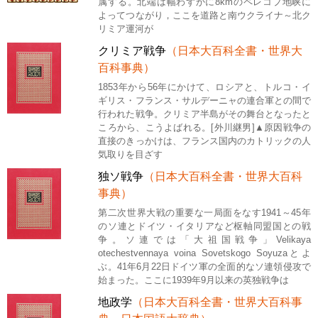
属する。北端は幅わずかに8kmのペレコプ地峡に
よってつながり，ここを道路と南ウクライナ～北ク
リミア運河が
クリミア戦争
（日本大百科全書・世界大
百科事典）
1853年から56年にかけて、ロシアと、トルコ・イ
ギリス・フランス・サルデーニャの連合軍との間で
行われた戦争。クリミア半島がその舞台となったと
ころから、こうよばれる。[外川継男]▲原因戦争の
直接のきっかけは、フランス国内のカトリックの人
気取りを目ざす
独ソ戦争
（日本大百科全書・世界大百科
事典）
第二次世界大戦の重要な一局面をなす1941～45年
のソ連とドイツ・イタリアなど枢軸同盟国との戦
争。ソ連では「大祖国戦争」Velikaya
otechestvennaya voina Sovetskogo Soyuzaとよ
ぶ。41年6月22日ドイツ軍の全面的なソ連領侵攻で
始まった。ここに1939年9月以来の英独戦争は
地政学
（日本大百科全書・世界大百科事