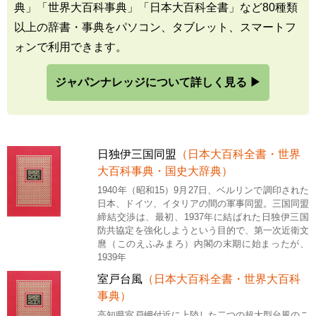
典」「世界大百科事典」「日本大百科全書」など80種類
以上の辞書・事典をパソコン、タブレット、スマートフ
ォンで利用できます。
ジャパンナレッジについて詳しく見る ▶
日独伊三国同盟
（日本大百科全書・世界
大百科事典・国史大辞典）
1940年（昭和15）9月27日、ベルリンで調印された
日本、ドイツ、イタリアの間の軍事同盟。三国同盟
締結交渉は、最初、1937年に結ばれた日独伊三国
防共協定を強化しようという目的で、第一次近衛文
麿（このえふみまろ）内閣の末期に始まったが、
1939年
室戸台風
（日本大百科全書・世界大百科
事典）
高知県室戸岬付近に上陸した二つの超大型台風のこ