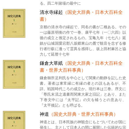
る。四二年賭場の最中に
清水寺縁起
（国史大辞典・日本大百科全
書）
京都の清水寺の縁起で、同名の書が二種ある。その
一は藤原明衡の作で一巻、康平七年（一〇六四）以
後の成立と推定されるもの。宝亀九年（七七八）延
鎮が山城国愛宕郡八坂郷東山の麓で観音を念ずる修
行者行叡に逢って霊異を感得し、坂上田村麻呂と協
力して延暦十七年
鎌倉大草紙
（国史大辞典・日本大百科全
書・世界大百科事典）
鎌倉御所足利氏を中心として関東の動静を記した史
書。著者は東常縁に有縁の者との説もあるが、不
詳。戦国時代ころの成立か。現行本は三巻。序文に
「尊氏末流之遺書而関東大家之旧記」とあり、また
下巻文中には『太平記』の欠を補うとの意あり、
『太平後記』とも呼ばる。
神道
（国史大辞典・世界大百科事典）
神道とは、日本民族の神観念にもとづいてわが国に
発生し、主として日本人の間に展開した伝統的な宗