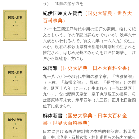
う）、10艘の船が力を
紀伊国屋文左衛門
（国史大辞典・世界大
百科事典）
？-一七三四江戸時代中期の江戸の豪商。略して紀
文ともいう。その伝記は詳らかでないが、没年六十
六歳といわれるので、寛文九年（一六六九）の生ま
れか。現在の和歌山県有田郡湯浅町別所の生まれと
推定され、はじめ紀州のみかんを江戸に廻漕し、江
戸から塩鮭を上方にも
源博雅
（国史大辞典・日本大百科全書）
九一八-八〇平安時代中期の雅楽家。『博雅笛譜』
（正称、『新撰楽譜』。異称、『長竹譜』）の撰
者。延喜十八年（九一八）生まれる（一説に延喜十
九年）。父は醍醐天皇第一皇子克明親王の長男。母
は藤原時平末女。承平四年（九三四）正月七日従四
位下に叙せられ
解体新書
（国史大辞典・日本大百科全
書・世界大百科事典）
日本における西洋解剖書の本格的翻訳書。杉田玄
白・中川淳庵・石川玄常・桂川甫周らの協力で成っ