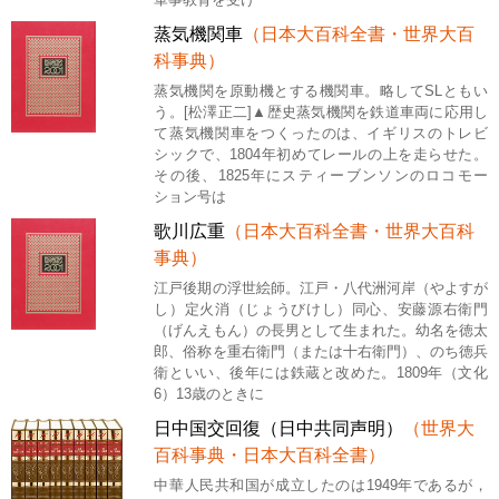
蒸気機関車
（日本大百科全書・世界大百
科事典）
蒸気機関を原動機とする機関車。略してSLともい
う。[松澤正二]▲歴史蒸気機関を鉄道車両に応用し
て蒸気機関車をつくったのは、イギリスのトレビ
シックで、1804年初めてレールの上を走らせた。
その後、1825年にスティーブンソンのロコモー
ション号は
歌川広重
（日本大百科全書・世界大百科
事典）
江戸後期の浮世絵師。江戸・八代洲河岸（やよすが
し）定火消（じょうびけし）同心、安藤源右衛門
（げんえもん）の長男として生まれた。幼名を徳太
郎、俗称を重右衛門（または十右衛門）、のち徳兵
衛といい、後年には鉄蔵と改めた。1809年（文化
6）13歳のときに
日中国交回復（日中共同声明）
（世界大
百科事典・日本大百科全書）
中華人民共和国が成立したのは1949年であるが，