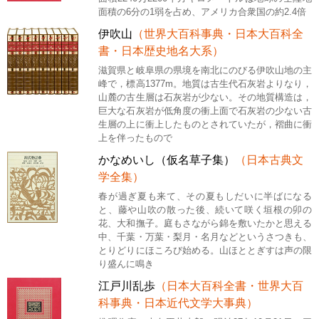
面積の6分の1弱を占め、アメリカ合衆国の約2.4倍
伊吹山
（世界大百科事典・日本大百科全
書・日本歴史地名大系）
滋賀県と岐阜県の県境を南北にのびる伊吹山地の主
峰で，標高1377m。地質は古生代石灰岩よりなり，
山麓の古生層は石灰岩が少ない。その地質構造は，
巨大な石灰岩が低角度の衝上面で石灰岩の少ない古
生層の上に衝上したものとされていたが，褶曲に衝
上を伴ったもので
かなめいし（仮名草子集）
（日本古典文
学全集）
春が過ぎ夏も来て、その夏もしだいに半ばになる
と、藤や山吹の散った後、続いて咲く垣根の卯の
花、大和撫子。庭もさながら錦を敷いたかと思える
中、千葉・万葉・梨月・名月などというさつきも、
とりどりにほころび始める。山ほととぎすは声の限
り盛んに鳴き
江戸川乱歩
（日本大百科全書・世界大百
科事典・日本近代文学大事典）