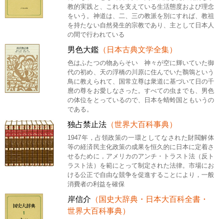
教的実践と、これを支えている生活態度および理念
をいう。神道は、二、三の教派を別にすれば、教祖
を持たない自然発生的宗教であり、主として日本人
の間で行われている
男色大鑑
（日本古典文学全集）
色はふたつの物あらそい 神々が空に輝いていた御
代の初め、天の浮橋の川原に住んでいた鶺鴒という
鳥に教えられて、国常立尊は衆道に基づいて日の千
麿の尊をお愛しなさった。すべての虫までも、男色
の体位をとっているので、日本を蜻蛉国ともいうの
である。
独占禁止法
（世界大百科事典）
1947年，占領政策の一環としてなされた財閥解体
等の経済民主化政策の成果を恒久的に日本に定着さ
せるために，アメリカのアンチ・トラスト法（反ト
ラスト法）を範にとって制定された法律。市場にお
ける公正で自由な競争を促進することにより，一般
消費者の利益を確保
岸信介
（国史大辞典・日本大百科全書・
世界大百科事典）