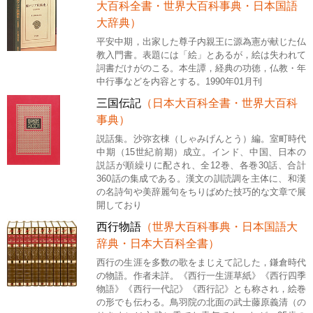
大百科全書・世界大百科事典・日本国語
大辞典）
平安中期，出家した尊子内親王に源為憲が献じた仏
教入門書。表題には「絵」とあるが，絵は失われて
詞書だけがのこる。本生譚，経典の功徳，仏教・年
中行事などを内容とする。1990年01月刊
三国伝記
（日本大百科全書・世界大百科
事典）
説話集。沙弥玄棟（しゃみげんとう）編。室町時代
中期（15世紀前期）成立。インド、中国、日本の
説話が順繰りに配され、全12巻、各巻30話、合計
360話の集成である。漢文の訓読調を主体に、和漢
の名詩句や美辞麗句をちりばめた技巧的な文章で展
開しており
西行物語
（世界大百科事典・日本国語大
辞典・日本大百科全書）
西行の生涯を多数の歌をまじえて記した，鎌倉時代
の物語。作者未詳。《西行一生涯草紙》《西行四季
物語》《西行一代記》《西行記》とも称され，絵巻
の形でも伝わる。鳥羽院の北面の武士藤原義清（の