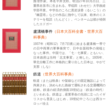
推理作家。本名平井太郎。明治27年10月21日、三
重県名張市に生まれる。早稲田（わせだ）大学政経
学部卒業。中学生のころに黒岩涙香（るいこう）の
『幽霊塔』などの作品に熱中して以来、欧米のミス
テリーを耽読（たんどく）。ペンネームは彼が傾倒
したエドガー
盧溝橋事件
（日本大百科全書・世界大百
科事典）
1937年（昭和12）7月7日夜に始まる盧溝橋一帯で
の日中両軍の軍事衝突で、日中全面戦争の発端と
なった事件。中国では、「七・七事変」ともいい、
日本政府は当時「北支事変」と称した。1935年、
華北分離工作に本格的に乗り出した日本は、やがて
支那（しな）
鉄道
（世界大百科事典）
軌道（または軌条）や架線などの固定施設によって
拘束され，決められた路線で運転される交通機関の
総称。鉄道の経済的側面19世紀は〈鉄道の時代〉
といわれる。鉄道は，産業革命の先頭に立ったイギ
リスから普及しはじめ，19世紀中ごろには西ヨー
ロッパ全土