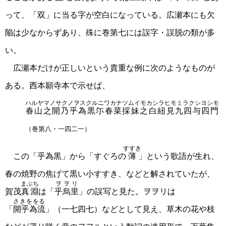
って、「双」に当る字が空白になっている。広瀬本にも欠
陥は少なからずあり、殊に巻第七には誤字・誤脱の類が多
い。
広瀬本だけが正しいという貴重な例に次のようなものが
ある。西本願寺本で示せば、
ハルヤマノサクノヲスクルニワカナツムイモカシラヒモミラクシヨシモ
春山之開乃乎為黒尓春菜採妹之白紐見九四与四門
（巻第八・一四二一）
すすき
この「乎為黒」から「すぐろの
薄
」という歌語が生れ、
春の焼野の焦げて黒い小すすき、などと解されていたが、
まぶち
ヲヲリ
賀茂
真淵
は「
乎烏里
」の誤写と見た。ヲヲリは
さきををる
「
開乎為流
」（一七四七）などとして見え、草木の花や枝