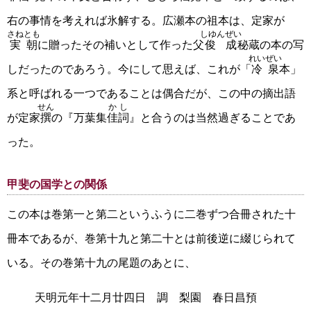
右の事情を考えれば氷解する。広瀬本の祖本は、定家が
さねとも
しゆんぜい
実朝
に贈ったその補いとして作った父
俊成
秘蔵の本の写
れいぜい
しだったのであろう。今にして思えば、これが「
冷泉
本」
系と呼ばれる一つであることは偶合だが、この中の摘出語
せん
かし
が定家
撰
の『万葉集
佳詞
』と合うのは当然過ぎることであ
った。
甲斐の国学との関係
この本は巻第一と第二というふうに二巻ずつ合冊された十
冊本であるが、巻第十九と第二十とは前後逆に綴じられて
いる。その巻第十九の尾題のあとに、
天明元年十二月廿四日 調 梨園 春日昌預