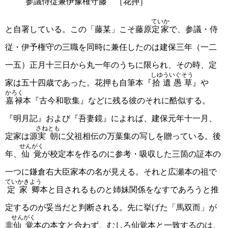
参議侍従兼伊豫権守藤 ［花押］
ていか
と自署している。この「藤某」こそ藤原
定家
で、参議・侍
従・伊予権守の三職を同時に兼任したのは建保三年（一二
一五）正月十三日から丸一年のうちに限られ、その時、定
しゆういぐそう
家は五十四歳であった。花押も自筆本『
拾遺愚草
』や
かろく
嘉禄
本『古今和歌集』などに残る彼のそれに酷似する。
『明月記』および『吾妻鏡』によれば、建保元年十一月、
さねとも
定家は源
実朝
に父祖相伝の万葉集の写しを贈っている。後
せんがく
年、
仙覚
が校定本を作るのに参考・吸収した三箇の証本の
一つに鎌倉右大臣家本の名が見える。それと広瀬本の祖で
ていかきよう
定家卿
本と目されるものと姉妹関係をなすであろうと推
定するのが妥当だと判断される。先に挙げた「馬双而」が
せんがく
非
仙覚
本の本文と合わず、むしろ仙覚本と一致するのは、