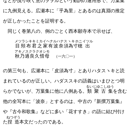
などが茂り咲く意のヲヲルという動詞の連用形で、万葉集
に九例見える。広瀬本に「乎為里」とあるのは真淵の推定
が正しかったことを証明する。
同じく巻第八の、例のごとく西本願寺本で示せば、
メツラシキキミカ
イヘナルハナ
スヽキホニ
イツル
目頬布君之
家有波奈
須為寸穂
出
アキノスクラクオシモ
秋乃過良久惜母
（一六〇一）
の第三句も、広瀬本に「皮須為寸」とありハタスヽキと読
まれているのが正しい。ハダススキの語義はいまひとつ明
るいじゆこしゆう
らかでないが、万葉集に他に八例ある。
類聚古集
を含む
他の全写本に「波奈」とするのは、中古の『新撰万葉集』
や『古今和歌集』などに多い「花すすき」の語に結び付け
ねつぞう
た
捏造
本文だったのである。