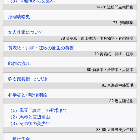
（3）浄瑠璃から文楽へ
74-76 近松門左衛門集
浄瑠璃略史
77 浄瑠璃集
文人作家について
78 英草紙・西山物語・雨月物語・春雨物語
黄表紙・川柳・狂歌の誕生の前夜
79 黄表紙・川柳・狂歌
戯作の流れ
80 酒落本・滑稽本・人情本
弥次郎兵衛・北八論
81 東海道中膝栗毛
和学者と和歌惰弱論
82 近世随想集
（1）馬琴「読本」の登場まで
（2）馬琴と渡辺崋山
（3）その後の美少年
83-85 近世説美少年録
一紙は千金