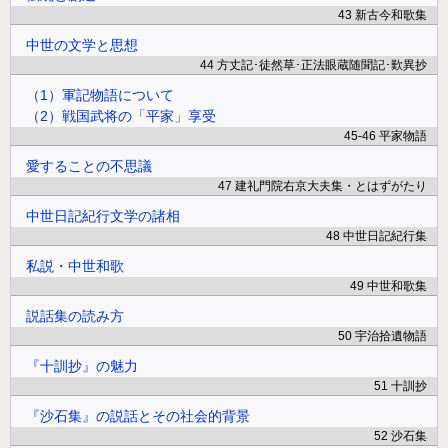
43 新古今和歌集
中世の文学と思想
44 方丈記･徒然草･正法眼蔵随聞記･歎異抄
（1）軍記物語について
（2）戦国武将の「平家」享受
45-46 平家物語
愛することの不思議
47 建礼門院右京大夫集・とはずがたり
中世日記紀行文学の諸相
48 中世日記紀行集
私説・中世和歌
49 中世和歌集
説話集の読み方
50 宇治拾遺物語
『十訓抄』の魅力
51 十訓抄
『沙石集』の説話とその社会的背景
52 沙石集