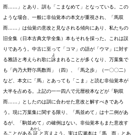
而……」とあり、訓も「こまなめて」となっている。この
ような場合、一般に非仙覚本の本文が重視され、「馬双
而……」は仙覚の意改と見なされる傾向にあり、私たちの
旧全集（日本古典文学全集）本もそれを採った。これは誤
りであろう。中古に至って「コマ」の語が「ウマ」に対す
よ
る雅語と考えられ歌に
詠
まれることが多くなり、万葉集で
も「内乃大野尓馬数而」（四）、「馬之歩」（一〇〇二）
など、本文に「馬」とあっても「こま」と読む非仙覚本が
大半を占める。上記の一一四八で元暦校本などが「駒双
而……」としたのは訓に合わせた意改と解すべきであろ
う。現に万葉集に関する限り、「馬並めて」は十二例があ
るが、「駒並めて」の確例はない。非仙覚本もまた意改す
あかし
ることがある
証
と言えよう。実は広瀬本は「馬 而」とあ