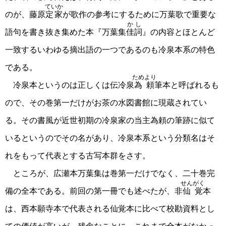
ていか
のが、藤原
定家
が歌作の参考にするために万葉歌で重要な
かし
語句を書き抜き集めた本『万葉集
佳詞
』の内容とほとんど
一致するいわゆる摘出語の一つであるのも冷泉本系の特色
である。
ためより
冷泉本というのは正しくは伝冷泉
為頼
筆本と呼ばれるも
ので、その巻第一だけがお茶の水図書館に現蔵されてい
る。その書風が近世初期の冷泉家の当主為頼の筆跡に似て
いるというのでその名があり、冷泉本系という分類名はそ
れをもって代表とする古写本群をさす。
ところが、広瀬本万葉集は巻第一だけでなく、二十巻完
せんがく
備の全本である。前回の第一冊でも述べたが、非
仙覚
本
は、西本願寺本で代表される仙覚本に比べて校勘資料とし