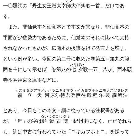
ママ
一〇題詞の「丹生女王贈太宰
師
大伴卿歌一首」だけであ
る。
また、非仙覚本と仙覚本とで本文が異なり、非仙覚本の
字面が少数勢力であるために、仙覚本のそれに比べて支持
されなかったものが、広瀬本の援護を得て発言力を増す、
という例が多い。今回の第二冊に収めた巻第五～第九の範
たなばた
囲を主にして示せば、巻第八の
七夕
歌一五二八が、西本願
寺本や神宮文庫本などに、
カスミタツアマノ
カハラ
ニキミマツトイ
カヨフ
ホトニモノスソ
ヌレヌ
霞立天
河原
尓待君登伊
往還
程尓裳襴
所沾
とあり、今日もこの本文・訓に従っている注釈書がある
るいじゆ
こしゆう
が、「程」の字は
類聚
古集
・紀州本になく、ただそれら
も、訓は中古に行われていた「ユキカフホトニ」を採って