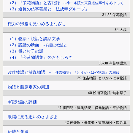
（2）『栄花物語』と古記録
小一条院の東宮退位事件をめぐって
（3）道長の仏事善業と「法成寺グループ」
31-33 栄花物語
権力の帰趨を見つめるまなざし
34 大鏡
（1）物語・説話と説話文学
（2）説話の断面
貧困と欲望と
（3）橘と柑子の話
（4）『今昔物語集』のおもしろさ
35-38 今昔物語集
改作物語と散逸物語
『住吉物語』『とりかへばや物語』の周辺
39 住吉物語･とりかへばや物語
物語と藤原定家の周辺
40 松浦宮物語･無名草子
軍記物語の評価
41 将門記・陸奥話記・保元物語・平治物語
歌謡に見る思いのさまざま
42 神楽歌・催馬楽・梁塵秘抄・閑吟集
伝統と創造