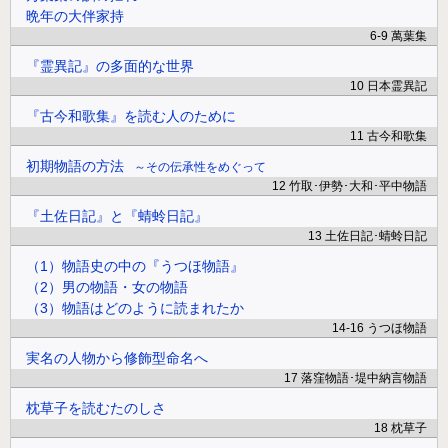
晩年の大伴家持
6-9 萬葉集
『霊異記』の多面的な世界
10 日本霊異記
『古今和歌集』を読む人のために
11 古今和歌集
初期物語の方法
その伝承性をめぐって
12 竹取･伊勢･大和･平中物語
『土佐日記』と『蜻蛉日記』
13 土佐日記･蜻蛉日記
（1）物語史の中の『うつほ物語』
（2）男の物語・女の物語
（3）物語はどのように読まれたか
14-16 うつほ物語
実名の人物から修飾型命名へ
17 落窪物語･堤中納言物語
枕草子を読むたのしさ
18 枕草子