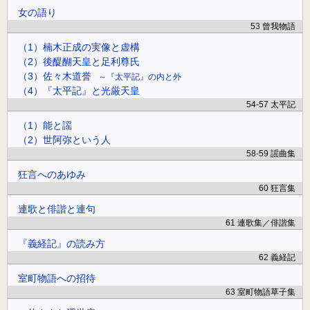
女の語り
53 曾我物語
（1）楠木正成の実像と虚構
（2）後醍醐天皇と足利尊氏
（3）佐々木道誉
『太平記』の内と外
（4）『太平記』と光厳天皇
54-57 太平記
（1）能と謡
（2）世阿弥という人
58-59 謡曲集
狂言へのあゆみ
60 狂言集
連歌と俳諧と連句
61 連歌集／俳諧集
『義経記』の読み方
62 義経記
室町物語への招待
63 室町物語草子集