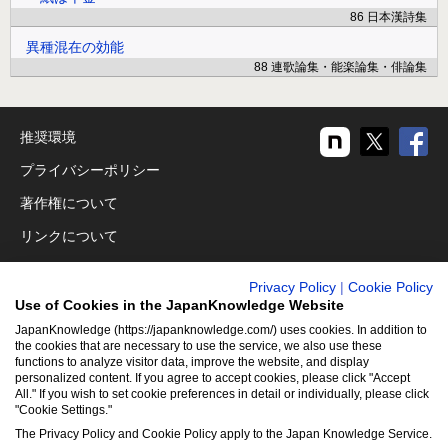
86 日本漢詩集
異種混在の効能
88 連歌論集・能楽論集・俳論集
推奨環境
プライバシーポリシー
著作権について
リンクについて
免責事項
Privacy Policy
|
Cookie Policy
運営会社
Use of Cookies in the JapanKnowledge Website
JapanKnowledge (https://japanknowledge.com/) uses cookies. In addition to
アクセシビリティ対応
the cookies that are necessary to use the service, we also use these
functions to analyze visitor data, improve the website, and display
クッキーポリシー
personalized content. If you agree to accept cookies, please click "Accept
All." If you wish to set cookie preferences in detail or individually, please click
Cookie設定
"Cookie Settings."
The Privacy Policy and Cookie Policy apply to the Japan Knowledge Service.