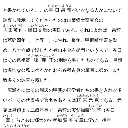
かすがしようよ
と書かれている。この
春日昌預
がいかなる人かについて
調査し教示してくださったのは山梨郷土研究会の
よしだひでや
いいだふみや
吉田英也
・
飯田文彌
の両氏である。それによれば、昌預
は寛延四年（一七五一）に生れ、長年、甲府町年寄を勤
め、八十六歳で没した本姓山本金左衛門という人で、春日
こうさかだんじよう
はその遠祖
高坂弾正
の別姓を称したものである。昌預
は多忙な公務に携るかたわら各種古典の筆写に努め、また
数多くの詠草を残した。
広瀬本にはその周辺の甲斐の国学者たちの書き入れが多
はぎわらもとえ
いが、その代表格で署名もある人は
萩原元克
である。元
ちくてい
克は昌預より二歳年長で、昌預の実父加藤
竹亭
（春日
たすく
かがみこうしよう
翼
）らと共に郷土の学者
加賀美光章
に学び、後年
もとおりのりなが