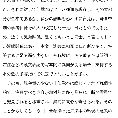
ての価値が高いが、残念なことに、これまで全本がなかっ
た。それに対して仙覚本は七、八種類も現存し、その大部
分が全本であるが、多少の語弊を恐れずに言えば、鎌倉中
期の学者仙覚その人の校定した一元に出たものであるた
め、近くて兄弟関係、遠くてもいとこ同士、と言ってもよ
い近縁関係にあり、本文・訓共に相互に似た所が多く、特
筆するに足る面が少ない。それ故に、ある歌または題詞・
左注などの漢文表記で写本間に異同がある場合、支持する
本の数の多寡だけで決定できないことが多い。
その点、現存量の少ない非仙覚本は総じてそれぞれ個性
的で、注目すべき内容が相対的に多く見られ、断簡零墨で
も発見されると珍重され、異同に関心が寄せられる。その
ことからしても、今回、全巻揃った広瀬本の出現の意義の