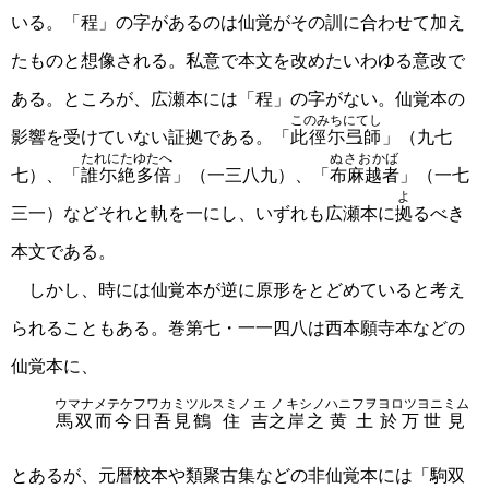
いる。「程」の字があるのは仙覚がその訓に合わせて加え
たものと想像される。私意で本文を改めたいわゆる意改で
ある。ところが、広瀬本には「程」の字がない。仙覚本の
このみちにてし
影響を受けていない証拠である。「
此徑尓弖師
」（九七
たれにたゆたへ
ぬさおかば
七）、「
誰尓絶多倍
」（一三八九）、「
布麻越者
」（一七
よ
三一）などそれと軌を一にし、いずれも広瀬本に
拠
るべき
本文である。
しかし、時には仙覚本が逆に原形をとどめていると考え
られることもある。巻第七・一一四八は西本願寺本などの
仙覚本に、
ウマナメテケフワカミツル
スミノ
エ
ノ
キシノ
ハニフヲ
ヨロツヨニ
ミム
馬双而今日吾見鶴
住
吉
之
岸之
黄土
於万世
見
とあるが、元暦校本や類聚古集などの非仙覚本には「駒双