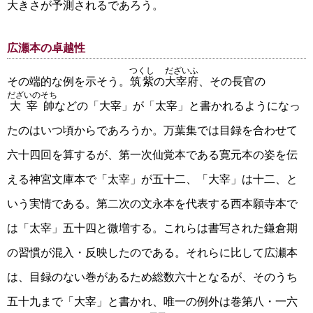
大きさが予測されるであろう。
広瀬本の卓越性
つくし
だざいふ
その端的な例を示そう。
筑紫
の
大宰府
、その長官の
だざいのそち
大宰帥
などの「大宰」が「太宰」と書かれるようになっ
たのはいつ頃からであろうか。万葉集では目録を合わせて
六十四回を算するが、第一次仙覚本である寛元本の姿を伝
える神宮文庫本で「太宰」が五十二、「大宰」は十二、と
いう実情である。第二次の文永本を代表する西本願寺本で
は「太宰」五十四と微増する。これらは書写された鎌倉期
の習慣が混入・反映したのである。それらに比して広瀬本
は、目録のない巻があるため総数六十となるが、そのうち
五十九まで「大宰」と書かれ、唯一の例外は巻第八・一六