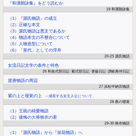
『和漢朗詠集』をどう読むか
19 和漢朗詠集
（1）『源氏物語』の成立
（2）正確な本文
（3）源氏物語は悪文であるか
（4）物語本文の不整合について
（5）人物造型について
（6）「形代」としての浮舟
20-25 源氏物語
女流日記文学の条件と特色
26 和泉式部日記･紫式部日記･更級日記･讃岐典侍日記
渡唐物語の周辺
27 浜松中納言物語
紫の上と寝覚の上
成長する女主人公について
28 夜の寝覚
（1）王統の純愛物語
（2）後悔の大将狭衣の君
29-30 狭衣物語
（1）『源氏物語』から『栄花物語』へ