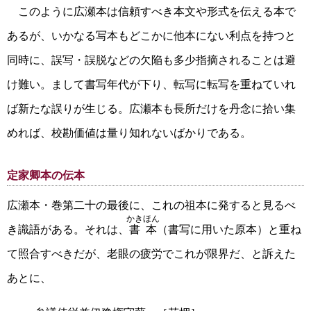
このように広瀬本は信頼すべき本文や形式を伝える本で
あるが、いかなる写本もどこかに他本にない利点を持つと
同時に、誤写・誤脱などの欠陥も多少指摘されることは避
け難い。まして書写年代が下り、転写に転写を重ねていれ
ば新たな誤りが生じる。広瀬本も長所だけを丹念に拾い集
めれば、校勘価値は量り知れないばかりである。
定家卿本の伝本
広瀬本・巻第二十の最後に、これの祖本に発すると見るべ
かきほん
き識語がある。それは、
書本
（書写に用いた原本）と重ね
て照合すべきだが、老眼の疲労でこれが限界だ、と訴えた
あとに、