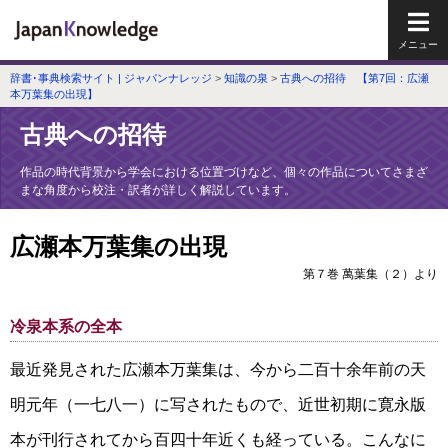
メイ
辞書･事典検索サイト | ジャパンナレッジ
>
知識の泉
>
古典への招待 【第7回：広瀬
本万葉集の出現】
古典への招待
作品の時代背景から学会における位置づけなど、個々の作品についてさまざ
まな角度から校注・訳者が詳しく解説しています。
広瀬本万葉集の出現
第７巻 萬葉集（２）より
冷泉本系の全本
最近発見された広瀬本万葉集は、今から二百十余年前の天
明元年（一七八一）に写されたもので、近世初期に寛永版
本が刊行されてから百四十年近くも経っている。こんなに