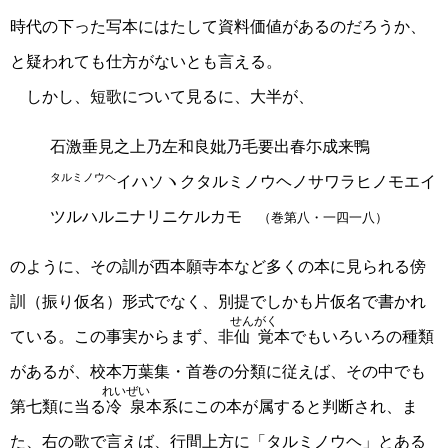
時代の下った写本にはたして資料価値があるのだろうか、
と疑われても仕方がないとも言える。
しかし、短歌について見るに、大半が、
石激垂見之上乃左和良妣乃毛要出春尓成来鴨
タルミノウヘ
イハソヽクタルミノウヘノサワラヒノモエイ
ツルハルニナリニケルカモ
（巻第八・一四一八）
のように、その訓が西本願寺本など多くの本に見られる傍
訓（振り仮名）形式でなく、別提でしかも片仮名で書かれ
せんがく
ている。この事実からまず、非
仙覚
本でもいろいろの種類
があるが、校本万葉集・首巻の分類に従えば、その中でも
れいぜい
第七類に当る
冷泉
本系にこの本が属すると判断され、ま
た、右の歌で言えば、行間上方に「タルミノウヘ」とある