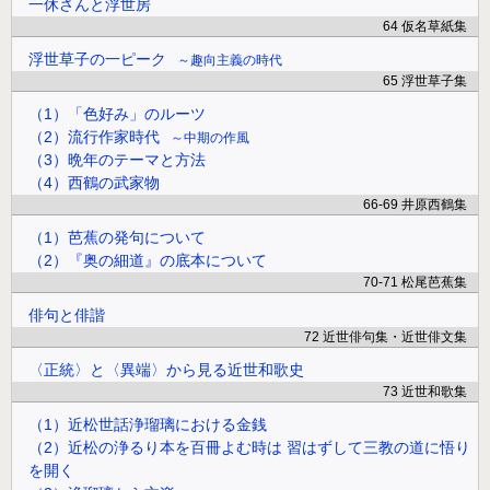
一休さんと浮世房
64 仮名草紙集
浮世草子の一ピーク
趣向主義の時代
65 浮世草子集
（1）「色好み」のルーツ
（2）流行作家時代
中期の作風
（3）晩年のテーマと方法
（4）西鶴の武家物
66-69 井原西鶴集
（1）芭蕉の発句について
（2）『奥の細道』の底本について
70-71 松尾芭蕉集
俳句と俳諧
72 近世俳句集・近世俳文集
〈正統〉と〈異端〉から見る近世和歌史
73 近世和歌集
（1）近松世話浄瑠璃における金銭
（2）近松の浄るり本を百冊よむ時は 習はずして三教の道に悟り
を開く