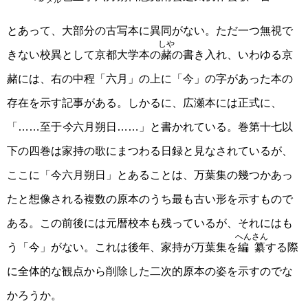
メル
とあって、大部分の古写本に異同がない。ただ一つ無視で
しや
きない校異として京都大学本の
赭
の書き入れ、いわゆる京
赭には、右の中程「六月」の上に「今」の字があった本の
存在を示す記事がある。しかるに、広瀬本には正式に、
「……至于
今
六月朔日……」と書かれている。巻第十七以
下の四巻は家持の歌にまつわる日録と見なされているが、
ここに「今六月朔日」とあることは、万葉集の幾つかあっ
たと想像される複数の原本のうち最も古い形を示すもので
ある。この前後には元暦校本も残っているが、それにはも
へんさん
う「今」がない。これは後年、家持が万葉集を
編纂
する際
に全体的な観点から削除した二次的原本の姿を示すのでな
かろうか。