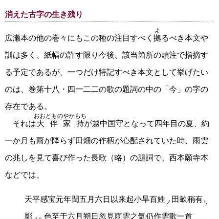
消えた古字の生き残り
よ
広瀬本の他の巻々にもこの種の注目すべく
拠
るべき本文や
訓は多く、紙幅の許す限り今後、該当箇所の頭注で指摘す
る予定であるが、一つだけ特記すべき本文として挙げたい
のは、巻第十八・四一二二の歌の題詞の中の「今」の字の
存在である。
おおとものやかもち
それは
大伴家持
が越中国守となって四年目の夏、約
一か月も雨が降らず田畑の作柄が心配されていた時、雨雲
の兆しを見て喜び作った長歌（略）の題詞で、西本願寺本
などでは、
天平感宝元年閏五月六日以来起小旱百姓
田畝稍有
ノ
リ
彫
色至于六月朔日忽見雨雲之気仍作雲歌一首