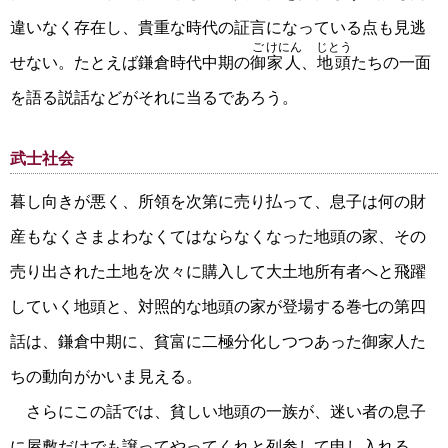
違いなく存在し、貴重な時代の証言になっている点も見逃
ご
けにん
じとう
せない。たとえば鎌倉時代中期の
御
家人
、
地頭
たちの一面
を語る説話などがそれに当るであろう。
武士社会
暮し向きが悪く、所領を次第に売り払って、息子は何の財
産もなくさまよわなくてはならなくなった地頭の家、その
売り出された土地を次々に購入して大土地所有者へと飛躍
していく地頭と、対照的な地頭の家が登場する巻七の第四
話は、鎌倉中期に、貧富に二極分化しつつあった御家人た
ちの動向がかいま見える。
さらにこの話では、貧しい地頭の一族が、迷い者の息子
に屋敷だけでも譲ってやってくれと列参して申し入れる。