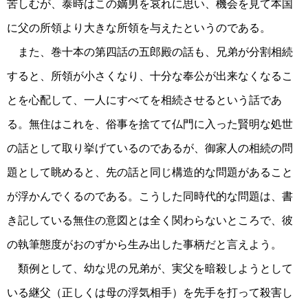
苦しむが、泰時はこの嫡男を哀れに思い、機会を見て本国
に父の所領より大きな所領を与えたというのである。
また、巻十本の第四話の五郎殿の話も、兄弟が分割相続
すると、所領が小さくなり、十分な奉公が出来なくなるこ
とを心配して、一人にすべてを相続させるという話であ
る。無住はこれを、俗事を捨てて仏門に入った賢明な処世
の話として取り挙げているのであるが、御家人の相続の問
題として眺めると、先の話と同じ構造的な問題があること
が浮かんでくるのである。こうした同時代的な問題は、書
き記している無住の意図とは全く関わらないところで、彼
の執筆態度がおのずから生み出した事柄だと言えよう。
類例として、幼な児の兄弟が、実父を暗殺しようとして
いる継父（正しくは母の浮気相手）を先手を打って殺害し