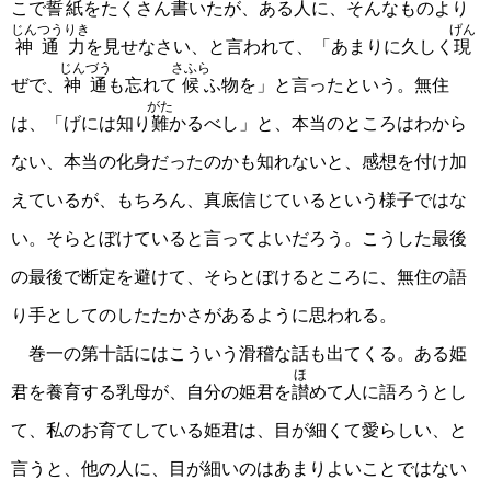
こで
誓紙
をたくさん書いたが、ある人に、そんなものより
じんつうりき
げん
神通力
を見せなさい、と言われて、「あまりに久しく
現
じんづう
さふら
ぜで、
神通
も忘れて
候
ふ物を」と言ったという。無住
がた
は、「げには知り
難
かるべし」と、本当のところはわから
ない、本当の化身だったのかも知れないと、感想を付け加
えているが、もちろん、真底信じているという様子ではな
い。そらとぼけていると言ってよいだろう。こうした最後
の最後で断定を避けて、そらとぼけるところに、無住の語
り手としてのしたたかさがあるように思われる。
巻一の第十話にはこういう滑稽な話も出てくる。ある姫
ほ
君を養育する乳母が、自分の姫君を
讃
めて人に語ろうとし
て、私のお育てしている姫君は、目が細くて愛らしい、と
言うと、他の人に、目が細いのはあまりよいことではない