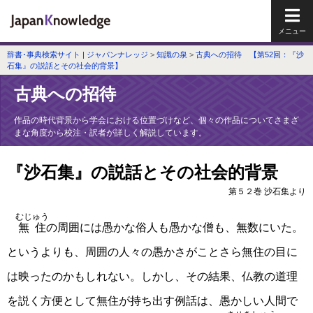
メイ
辞書･事典検索サイト | ジャパンナレッジ
>
知識の泉
>
古典への招待 【第52回：『沙
石集』の説話とその社会的背景】
古典への招待
作品の時代背景から学会における位置づけなど、個々の作品についてさまざ
まな角度から校注・訳者が詳しく解説しています。
『沙石集』の説話とその社会的背景
第５２巻 沙石集より
むじゅう
無住
の周囲には愚かな俗人も愚かな僧も、無数にいた。
というよりも、周囲の人々の愚かさがことさら無住の目に
は映ったのかもしれない。しかし、その結果、仏教の道理
を説く方便として無住が持ち出す例話は、愚かしい人間で