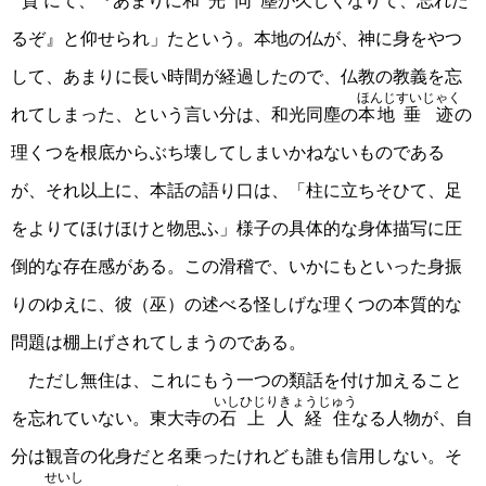
質
にて、『あまりに
和光同塵
が久しくなりて、忘れた
るぞ』と仰せられ」たという。本地の仏が、神に身をやつ
して、あまりに長い時間が経過したので、仏教の教義を忘
ほんじ
すいじゃく
れてしまった、という言い分は、和光同塵の
本地
垂迹
の
理くつを根底からぶち壊してしまいかねないものである
が、それ以上に、本話の語り口は、「柱に立ちそひて、足
をよりてほけほけと物思ふ」様子の具体的な身体描写に圧
倒的な存在感がある。この滑稽で、いかにもといった身振
りのゆえに、彼（巫）の述べる怪しげな理くつの本質的な
問題は棚上げされてしまうのである。
ただし無住は、これにもう一つの類話を付け加えること
いしひじりきょうじゅう
を忘れていない。東大寺の
石上人経住
なる人物が、自
分は観音の化身だと名乗ったけれども誰も信用しない。そ
せいし