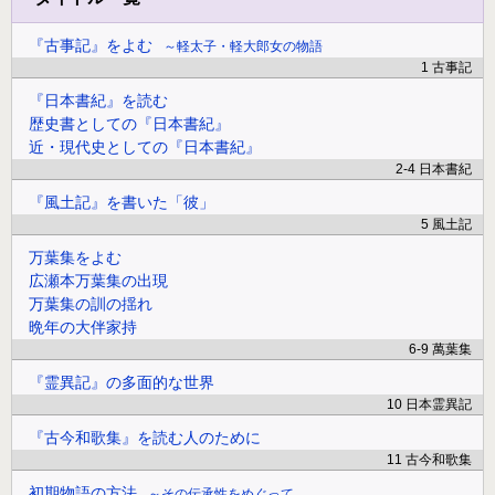
『古事記』をよむ
軽太子・軽大郎女の物語
1 古事記
『日本書紀』を読む
歴史書としての『日本書紀』
近・現代史としての『日本書紀』
2-4 日本書紀
『風土記』を書いた「彼」
5 風土記
万葉集をよむ
広瀬本万葉集の出現
万葉集の訓の揺れ
晩年の大伴家持
6-9 萬葉集
『霊異記』の多面的な世界
10 日本霊異記
『古今和歌集』を読む人のために
11 古今和歌集
初期物語の方法
その伝承性をめぐって