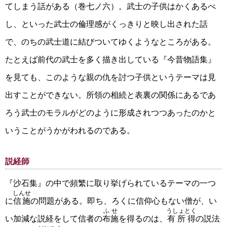
てしまう話がある（巻七ノ六）。武士の子供はかくあるべ
し、といった武士の倫理感がくっきりと映し出された話
で、のちの武士道に結びついてゆくようなところがある。
たとえば前代の武士を多く描き出している『今昔物語集』
を見ても、このような親の仇を討つ子供というテーマは見
出すことができない。所領の相続と表裏の関係にあるであ
ろう武士のモラルがどのように形成されつつあったのかと
いうことがうかがわれるのである。
説経師
『沙石集』の中で頻繁に取り挙げられているテーマの一つ
しんせ
に
信施
の問題がある。即ち、ろくに信仰心もない僧が、い
ふせ
うしょとく
い加減な説経をして信者の
布施
を得るのは、
有所得
の説法