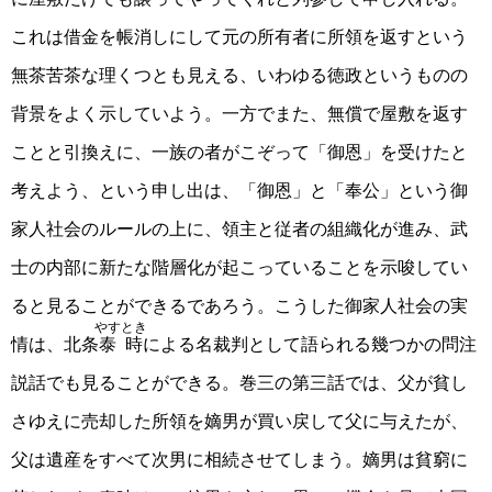
これは借金を帳消しにして元の所有者に所領を返すという
無茶苦茶な理くつとも見える、いわゆる徳政というものの
背景をよく示していよう。一方でまた、無償で屋敷を返す
ことと引換えに、一族の者がこぞって「御恩」を受けたと
考えよう、という申し出は、「御恩」と「奉公」という御
家人社会のルールの上に、領主と従者の組織化が進み、武
士の内部に新たな階層化が起こっていることを示唆してい
ると見ることができるであろう。こうした御家人社会の実
やすとき
情は、北条
泰時
による名裁判として語られる幾つかの問注
説話でも見ることができる。巻三の第三話では、父が貧し
さゆえに売却した所領を嫡男が買い戻して父に与えたが、
父は遺産をすべて次男に相続させてしまう。嫡男は貧窮に