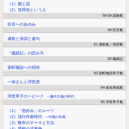
（1）能と謡
（2）世阿弥という人
58-59 謡曲集
狂言へのあゆみ
60 狂言集
連歌と俳諧と連句
61 連歌集／俳諧集
『義経記』の読み方
62 義経記
室町物語への招待
63 室町物語草子集
一休さんと浮世房
64 仮名草紙集
浮世草子の一ピーク
趣向主義の時代
65 浮世草子集
（1）「色好み」のルーツ
（2）流行作家時代
中期の作風
（3）晩年のテーマと方法
（4）西鶴の武家物