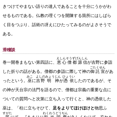
きつけてやまない語りの達人であることを十分にうかがわ
せるものである。仏教の理くつを開陳する箇所にはしばら
く目をつぶり、話術の冴えにひたってみるのがよさそうで
ある。
滑稽談
えしんそうずげんしん
巻一開巻まもない第四話に、
恵心僧都源信
が吉野に参詣
ごたくせん
した折りの話がある。僧都の参詣に際して神の
御託宣
があ
みこ
よしの
みょうじん
ひょうい
ったという。
巫
に
吉野
明神
が
憑依
したのであるが、そ
の神が天台宗の法門を語るので、僧都は宗義の重要な点に
ついての質問へと次第に立ち入って行くと、神の憑依した
巫は、「柱に立ちそひて、
足をよりてほけほけと
物思ふ
すがた
わくわうどうぢん