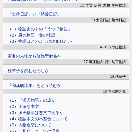
12 竹取･伊勢･大和･平中物語
『土佐日記』と『蜻蛉日記』
13 土佐日記･蜻蛉日記
（1）物語史の中の『うつほ物語』
（2）男の物語・女の物語
（3）物語はどのように読まれたか
14-16 うつほ物語
実名の人物から修飾型命名へ
17 落窪物語･堤中納言物語
枕草子を読むたのしさ
18 枕草子
『和漢朗詠集』をどう読むか
19 和漢朗詠集
（1）『源氏物語』の成立
（2）正確な本文
（3）源氏物語は悪文であるか
（4）物語本文の不整合について
（5）人物造型について
（6）「形代」としての浮舟