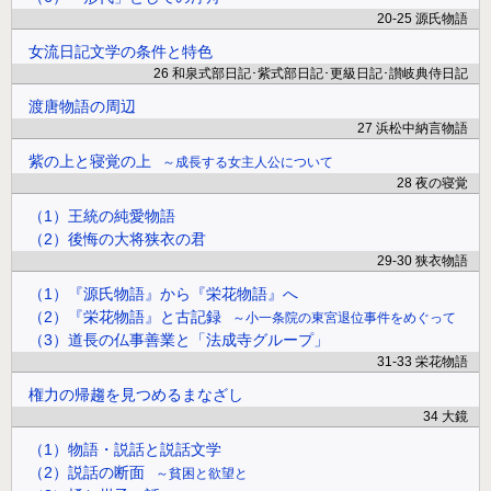
20-25 源氏物語
女流日記文学の条件と特色
26 和泉式部日記･紫式部日記･更級日記･讃岐典侍日記
渡唐物語の周辺
27 浜松中納言物語
紫の上と寝覚の上
成長する女主人公について
28 夜の寝覚
（1）王統の純愛物語
（2）後悔の大将狭衣の君
29-30 狭衣物語
（1）『源氏物語』から『栄花物語』へ
（2）『栄花物語』と古記録
小一条院の東宮退位事件をめぐって
（3）道長の仏事善業と「法成寺グループ」
31-33 栄花物語
権力の帰趨を見つめるまなざし
34 大鏡
（1）物語・説話と説話文学
（2）説話の断面
貧困と欲望と