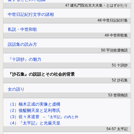
47 建礼門院右京大夫集・とはずがたり
中世日記紀行文学の諸相
48 中世日記紀行集
私説・中世和歌
49 中世和歌集
説話集の読み方
50 宇治拾遺物語
『十訓抄』の魅力
51 十訓抄
『沙石集』の説話とその社会的背景
52 沙石集
女の語り
53 曾我物語
（1）楠木正成の実像と虚構
（2）後醍醐天皇と足利尊氏
（3）佐々木道誉
『太平記』の内と外
（4）『太平記』と光厳天皇
54-57 太平記