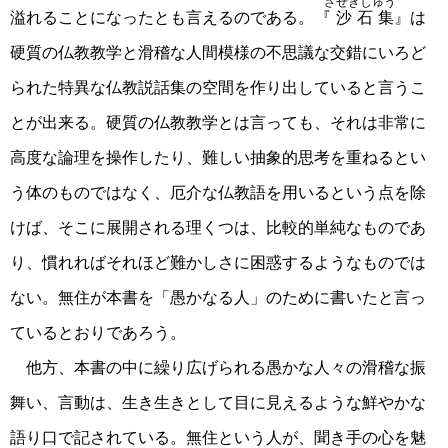
させきしゅう
溢れることになったとも言えるのである。
『沙石集
』は
硬質の仏教教学と滑稽な人間模様の不思議な交錯にいろど
られた特異な仏教説話集の空間を作り出していると言うこ
とが出来る。硬質の仏教教学とは言っても、それは非常に
高度な論理を操作したり、難しい抽象的思考を重ねるとい
う体のものではなく、厄介な仏教語を用いるという点を除
けば、そこに展開される理くつは、比較的単純なものであ
り、慣れればそれほど難かしさに困惑するようなものでは
ない。無住が本書を「愚かなる人」のために書いたと言っ
ているとおりであろう。
他方、本書の中に繰り広げられる愚かな人々の滑稽な振
舞い、言動は、生き生きとして目に見えるような鮮やかな
語り口で記されている。無住という人が、聞き手の心を魅