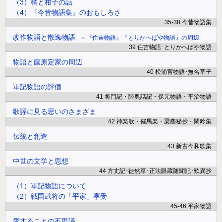
（3）橘と柑子の話
（4）『今昔物語集』のおもしろさ
35-38 今昔物語集
改作物語と散逸物語
『住吉物語』『とりかへばや物語』の周辺
39 住吉物語･とりかへばや物語
物語と藤原定家の周辺
40 松浦宮物語･無名草子
軍記物語の評価
41 将門記・陸奥話記・保元物語・平治物語
歌謡に見る思いのさまざま
42 神楽歌・催馬楽・梁塵秘抄・閑吟集
伝統と創造
43 新古今和歌集
中世の文学と思想
44 方丈記･徒然草･正法眼蔵随聞記･歎異抄
（1）軍記物語について
（2）戦国武将の「平家」享受
45-46 平家物語
愛することの不思議