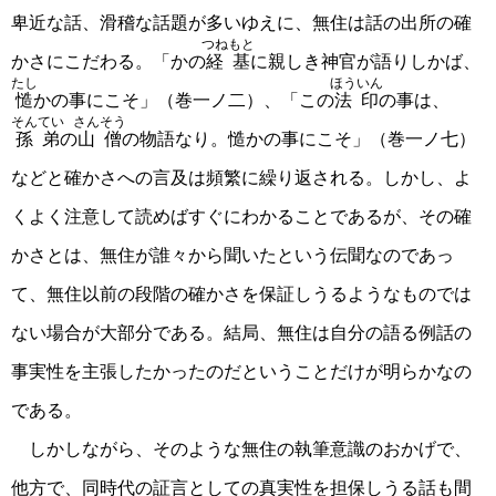
卑近な話、滑稽な話題が多いゆえに、無住は話の出所の確
つねもと
かさにこだわる。「かの
経基
に親しき神官が語りしかば、
たし
ほういん
慥
かの事にこそ」（巻一ノ二）、「この
法印
の事は、
そんてい
さんそう
孫弟
の
山僧
の物語なり。慥かの事にこそ」（巻一ノ七）
などと確かさへの言及は頻繁に繰り返される。しかし、よ
くよく注意して読めばすぐにわかることであるが、その確
かさとは、無住が誰々から聞いたという伝聞なのであっ
て、無住以前の段階の確かさを保証しうるようなものでは
ない場合が大部分である。結局、無住は自分の語る例話の
事実性を主張したかったのだということだけが明らかなの
である。
しかしながら、そのような無住の執筆意識のおかげで、
他方で、同時代の証言としての真実性を担保しうる話も間