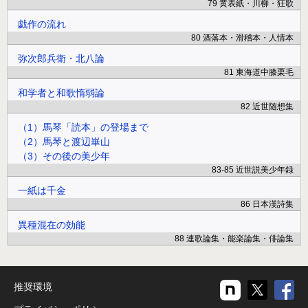
79 黄表紙・川柳・狂歌
戯作の流れ
80 酒落本・滑稽本・人情本
弥次郎兵衛・北八論
81 東海道中膝栗毛
和学者と和歌惰弱論
82 近世随想集
（1）馬琴「読本」の登場まで
（2）馬琴と渡辺崋山
（3）その後の美少年
83-85 近世説美少年録
一紙は千金
86 日本漢詩集
異種混在の効能
88 連歌論集・能楽論集・俳論集
推奨環境