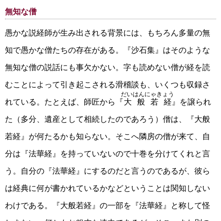
無知な僧
愚かな説経師が生み出される背景には、もちろん多量の無
知で愚かな僧たちの存在がある。『沙石集』はそのような
無知な僧の説話にも事欠かない。字も読めない僧が経を読
むことによって引き起こされる滑稽談も、いくつも収録さ
だいはんにゃきょう
れている。たとえば、師匠から『
大般若経
』を譲られ
た（多分、遺産として相続したのであろう）僧は、『大般
若経』が何たるかも知らない。そこへ隣房の僧が来て、自
分は『法華経』を持っていないので十巻を分けてくれと言
う。自分の『法華経』にするのだと言うのであるが、彼ら
は経典に何が書かれているかなどということは関知しない
わけである。『大般若経』の一部を『法華経』と称して怪