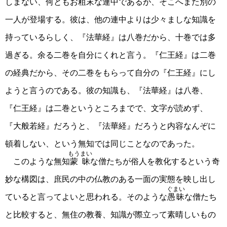
しまない、何ともお粗末な連中であるが、そこへまた別の
一人が登場する。彼は、他の連中よりは少々ましな知識を
持っているらしく、『法華経』は八巻だから、十巻では多
過ぎる。余る二巻を自分にくれと言う。『仁王経』は二巻
の経典だから、その二巻をもらって自分の『仁王経』にし
ようと言うのである。彼の知識も、『法華経』は八巻、
『仁王経』は二巻というところまでで、文字が読めず、
『大般若経』だろうと、『法華経』だろうと内容なんぞに
頓着しない、という無知では同じことなのであった。
もうまい
このような無知
蒙昧
な僧たちが俗人を教化するという奇
妙な構図は、庶民の中の仏教のある一面の実態を映し出し
ぐまい
ていると言ってよいと思われる。そのような
愚昧
な僧たち
と比較すると、無住の教養、知識が際立って素晴しいもの