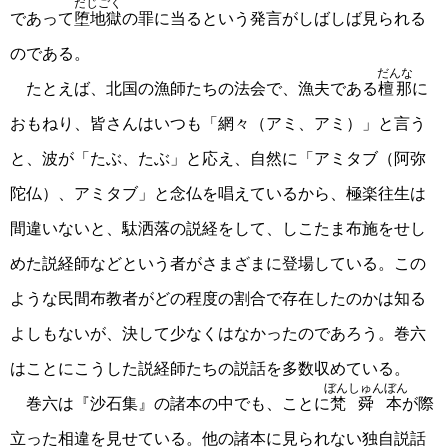
だじごく
であって
堕地獄
の罪に当るという発言がしばしば見られる
のである。
だんな
たとえば、北国の漁師たちの法会で、漁夫である
檀那
に
おもねり、皆さんはいつも「網々（アミ、アミ）」と言う
と、波が「たぶ、たぶ」と応え、自然に「アミタブ（阿弥
陀仏）、アミタブ」と念仏を唱えているから、極楽往生は
間違いないと、駄洒落の説経をして、しこたま布施をせし
めた説経師などという者がさまざまに登場している。この
ような民間布教者がどの程度の割合で存在したのかは知る
よしもないが、決して少なくはなかったのであろう。巻六
はことにこうした説経師たちの説話を多数収めている。
ぼんしゅんぼん
巻六は『沙石集』の諸本の中でも、ことに
梵舜本
が際
立った相違を見せている。他の諸本に見られない独自説話