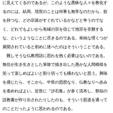
に見えてくるのであるが、このような愚昧な人々を教化す
るのには、結局、現世のことは何事も無常なのだから、欲
を持つな、どの宗派がすぐれているかなどと争うのでな
く、どれでもよいから有縁の宗を信じて他宗を非難する
な、というようなことに尽きるのである。単純な理くつが
展開されていると初めに述べたのはそういうことである。
難しそうな仏教用語に恐れを抱く必要はないのである。
無住が生き生きとした筆致で描き出した愚かな人間模様を
笑って楽しめばよいと割り切っても構わないと思う。興味
を感じたら、そこから、中世の思想なり、仏教なりへ歩み
を進めればよい。近世に『沙石集』が多く流布し、類似の
説教書が作り出されたりしたのも、そういう筋道を通って
のことだったように思われるのである。