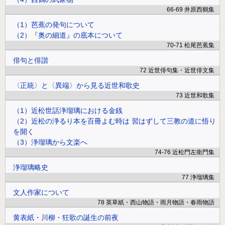
66-69 井原西鶴集
（1）芭蕉の発句について
（2）『奥の細道』の底本について
70-71 松尾芭蕉集
俳句と俳諧
72 近世俳句集・近世俳文集
〈正統〉と〈異端〉から見る近世和歌史
73 近世和歌集
（1）近松世話浄瑠璃における金銭
（2）近松の浄るり本を百冊よむ時は 習はずして三教の道に悟り
を開く
（3）浄瑠璃から文楽へ
74-76 近松門左衛門集
浄瑠璃略史
77 浄瑠璃集
文人作家について
78 英草紙・西山物語・雨月物語・春雨物語
黄表紙・川柳・狂歌の誕生の前夜