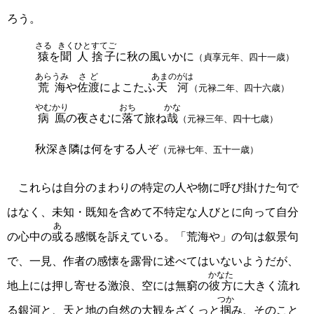
ろう。
さる
きくひと
すてご
猿
を
聞人
捨子
に秋の風いかに
（貞享元年、四十一歳）
あらうみ
さど
あまのがは
荒海
や
佐渡
によこたふ
天河
（元禄二年、四十六歳）
やむかり
おち
かな
病鳫
の夜さむに
落
て旅ね
哉
（元禄三年、四十七歳）
秋深き隣は何をする人ぞ
（元禄七年、五十一歳）
これらは自分のまわりの特定の人や物に呼び掛けた句で
はなく、未知・既知を含めて不特定な人びとに向って自分
あ
の心中の
或
る感慨を訴えている。「荒海や」の句は叙景句
で、一見、作者の感懐を露骨に述べてはいないようだが、
かなた
地上には押し寄せる激浪、空には無窮の
彼方
に大きく流れ
つか
る銀河と、天と地の自然の大観をざくっと
掴
み、そのこと