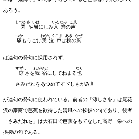
あろう。
しづかさ
いは
いる
せみ
こゑ
閑
や
岩
にしみ
入
蝉
の
声
つか
わがなく
こゑ
あき
かぜ
塚
もうごけ
我泣
声
は
秋
の
風
は連句の発句に採用されず、
すずし
わが
やど
なり
涼
さを
我
宿
にしてねまる
也
さみだれをあつめてすヾしもがみ川
が連句の発句に使われている。前者の「涼しさを」は尾花
沢の豪商で芭蕉を歓待した清風への挨拶の句であり、後者
「さみだれを」は大石田で芭蕉をもてなした高野一栄への
挨拶の句である。