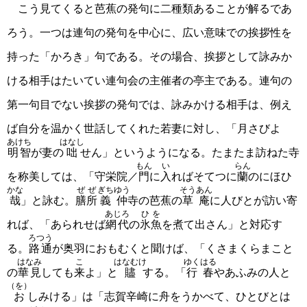
こう見てくると芭蕉の発句に二種類あることが解るであ
ろう。一つは連句の発句を中心に、広い意味での挨拶性を
持った「かろき」句である。その場合、挨拶として詠みか
ける相手はたいてい連句会の主催者の亭主である。連句の
第一句目でない挨拶の発句では、詠みかける相手は、例え
ば自分を温かく世話してくれた若妻に対し、「月さびよ
あけち
はなし
明智
が妻の
咄
せん」というようになる。たまたま訪ねた寺
もん
い
らん
を称美しては、「守栄院／
門
に
入
ればそてつに
蘭
のにほひ
かな
ぜぜ
ぎちゆう
そうあん
哉
」と詠む。
膳所
義仲
寺の芭蕉の
草庵
に人びとが訪い寄
あじろ
ひを
れば、「あられせば
網代
の
氷魚
を煮て出さん」と対応す
ろつう
る。
路通
が奥羽におもむくと聞けば、「くさまくらまこと
はなみ
こ
はなむけ
ゆくはる
の
華見
しても
来
よ」と
贐
する。「
行春
やあふみの人と
（を）
お
しみける」は「志賀辛崎に舟をうかべて、ひとびとは