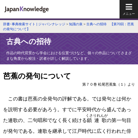
メイ
辞書･事典検索サイト | ジャパンナレッジ
>
知識の泉
>
古典への招待 【第70回：芭蕉
の発句について】
古典への招待
作品の時代背景から学会における位置づけなど、個々の作品についてさまざ
まな角度から校注・訳者が詳しく解説しています。
芭蕉の発句について
第７０巻 松尾芭蕉集（１）より
この書は芭蕉の全発句の評解である。では発句とは何か
を説明する必要があろう。すでに平安時代から盛んであっ
くさりれんが
た連歌の、二句唱和でなく長く続ける
鎖連歌
の第一句目
が発句である。連歌を継承して江戸時代に広く行われた俳