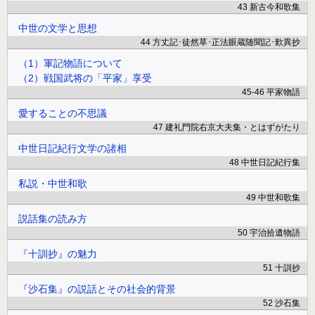
43 新古今和歌集
中世の文学と思想
44 方丈記･徒然草･正法眼蔵随聞記･歎異抄
（1）軍記物語について
（2）戦国武将の「平家」享受
45-46 平家物語
愛することの不思議
47 建礼門院右京大夫集・とはずがたり
中世日記紀行文学の諸相
48 中世日記紀行集
私説・中世和歌
49 中世和歌集
説話集の読み方
50 宇治拾遺物語
『十訓抄』の魅力
51 十訓抄
『沙石集』の説話とその社会的背景
52 沙石集