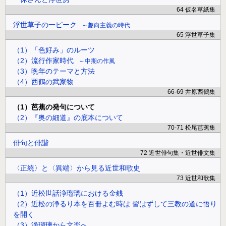
64 仮名草紙集
浮世草子の一ピーク
趣向主義の時代
65 浮世草子集
（1）「色好み」のルーツ
（2）流行作家時代
中期の作風
（3）晩年のテーマと方法
（4）西鶴の武家物
66-69 井原西鶴集
（1）芭蕉の発句について
（2）『奥の細道』の底本について
70-71 松尾芭蕉集
俳句と俳諧
72 近世俳句集・近世俳文集
〈正統〉と〈異端〉から見る近世和歌史
73 近世和歌集
（1）近松世話浄瑠璃における金銭
（2）近松の浄るり本を百冊よむ時は 習はずして三教の道に悟り
を開く
（3）浄瑠璃から文楽へ