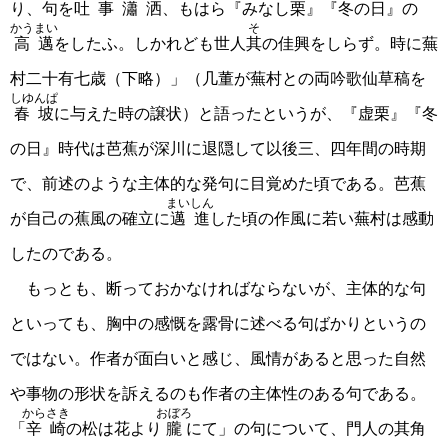
り、句を
吐事瀟洒
、もはら『みなし栗』『冬の日』の
かうまい
そ
高邁
をしたふ。しかれども世人
其
の佳興をしらず。時に蕪
村二十有七歳（下略）」（几董が蕪村との両吟歌仙草稿を
しゆんぱ
春坡
に与えた時の譲状）と語ったというが、『虚栗』『冬
の日』時代は芭蕉が深川に退隠して以後三、四年間の時期
で、前述のような主体的な発句に目覚めた頃である。芭蕉
まいしん
が自己の蕉風の確立に
邁進
した頃の作風に若い蕪村は感動
したのである。
もっとも、断っておかなければならないが、主体的な句
といっても、胸中の感慨を露骨に述べる句ばかりというの
ではない。作者が面白いと感じ、風情があると思った自然
や事物の形状を訴えるのも作者の主体性のある句である。
からさき
おぼろ
「
辛崎
の松は花より
朧
にて」の句について、門人の其角