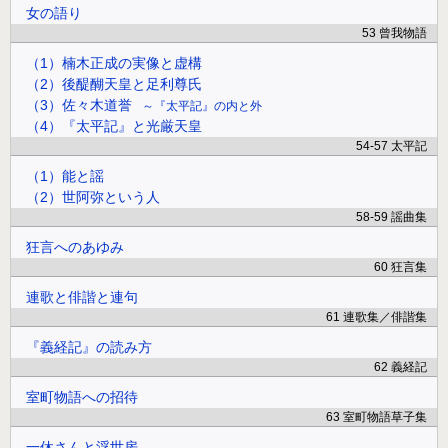
女の語り
53 曾我物語
（1）楠木正成の実像と虚構
（2）後醍醐天皇と足利尊氏
（3）佐々木道誉
『太平記』の内と外
（4）『太平記』と光厳天皇
54-57 太平記
（1）能と謡
（2）世阿弥という人
58-59 謡曲集
狂言へのあゆみ
60 狂言集
連歌と俳諧と連句
61 連歌集／俳諧集
『義経記』の読み方
62 義経記
室町物語への招待
63 室町物語草子集
一休さんと浮世房