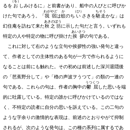
（を）
るを
お
しみけるに」と前書があり、船中の人びとに呼びか
わがやど
か
（ひ）
ちそう
けた句であろう。「
我宿
は
蚊
のち
い
さきを
馳走
かな」は
あきのぼう
幻住庵を訪ねて来た
秋之坊
に示した句だと言う。いずれも
あいさつ
特定の人や特定の物に呼び掛けた
挨拶
の句である。
これに対して右のような立句や挨拶性の強い発句と違っ
て、作者としての主体性のある句が一方で作られるように
なることは前にも触れた。その初めは前述した深川退隠後
の「芭蕉野分して」や「櫓の声波ヲうつて」の類の一連の
うつくつ
句である。これらの句は、作者の胸中の
鬱屈
した思いを端
的に吐露している。特定の誰かに呼びかけているのではな
く、不特定の読者に自分の思いを訴えている。この二句の
ような字余りの激情的な表現は、前述のとおりやがて抑制
されるが、次のような発句は、この種の系列に属するであ