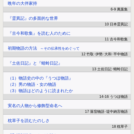
晩年の大伴家持
6-9 萬葉集
『霊異記』の多面的な世界
10 日本霊異記
『古今和歌集』を読む人のために
11 古今和歌集
初期物語の方法
その伝承性をめぐって
12 竹取･伊勢･大和･平中物語
『土佐日記』と『蜻蛉日記』
13 土佐日記･蜻蛉日記
（1）物語史の中の『うつほ物語』
（2）男の物語・女の物語
（3）物語はどのように読まれたか
14-16 うつほ物語
実名の人物から修飾型命名へ
17 落窪物語･堤中納言物語
枕草子を読むたのしさ
18 枕草子