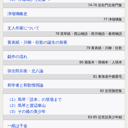
74-76 近松門左衛門集
浄瑠璃略史
77 浄瑠璃集
文人作家について
78 英草紙・西山物語・雨月物語・春雨物語
黄表紙・川柳・狂歌の誕生の前夜
79 黄表紙・川柳・狂歌
戯作の流れ
80 酒落本・滑稽本・人情本
弥次郎兵衛・北八論
81 東海道中膝栗毛
和学者と和歌惰弱論
82 近世随想集
（1）馬琴「読本」の登場まで
（2）馬琴と渡辺崋山
（3）その後の美少年
83-85 近世説美少年録
一紙は千金