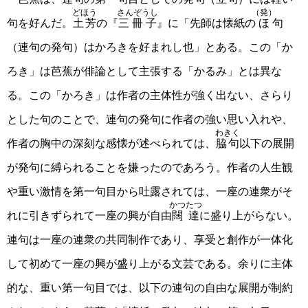
どほう
さんぞうし
（発）
句を好んだ。
土芳
の『
三冊子
』に「先師は懐紙の
ほ
句
（連句の発句）はかろきを好まれし也」とある。この「か
ろき」は芭蕉が俳論として主張する「かるみ」とは異な
る。この「かろき」は作者の主体性が強く出ない、さらり
とした句のことで、連句の発句に作者の強い思い入れや、
わきく
作者の胸中の深刻な感懐が述べられては、
脇句
以下の展開
が発句に縛られることを嫌ったのであろう。作者の人生観
や重い激情を第一句目から吐露されては、一座の連衆がそ
かつたつ
れに引きずられて一座の興が自由
闊達
に盛り上がらない。
連句は一座の連衆の共同制作であり、享受と創作が一体化
して初めて一座の興が盛り上がる文芸である。余りに主体
的な、重い第一句目では、以下の連句の自由な展開が制約