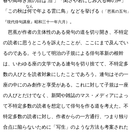
春や鳥啼き魚の目は
泪
」「閑さや岩にしみ入る蝉の声」
なん
「この秋は
何
で年よる雲に鳥」などを挙げる
（「芭蕉の五句」
。
『現代俳句講座』昭和三十一年六月）
芭蕉が作者の主体性のある発句の道を切り開き、不特定
の読者に思うところを訴えたことが、ここにまで及んでい
るのである。そうして明治の子規による俳句革新の根幹
は、いわゆる座の文学である連句を切り捨てて、不特定多
数の人びとを読者対象にしたことであろう。連句はその一
座の中にのみ創作と享受がある。これに対して子規は一座
の人びとだけでなく、新聞や雑誌のマス・メディアによっ
て不特定多数の読者を想定して俳句を作る道を考えた。不
特定多数の読者に対し、作者からの一方通行、つまり独り
合点に陥らないために「写生」のような方法も考案された