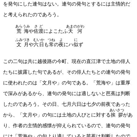
を発句にした連句はない。連句の発句とするには主情的だ
と考えられたのであろう。
あらうみ
さど
あまのがわ
荒海
や
佐渡
によこたふ
天河
ふみづき
むいか
つね
よ
に
文月
や
六日
も
常
の
夜
にハ
似
ず
この二句は共に越後路の今町、現在の直江津で土地の俳人
たちに披露した句であるが、その俳人たちとの連句の発句
に使われたのは「文月や」の句である。「荒海や」は重厚
で深みがあるから、連句の発句には適しないと芭蕉は判断
したのであろう。その日、七月六日は七夕の前夜であった
あいさつ
から、「文月や」の句には土地の人びとに対する
挨拶
があ
り、作者の主情的感懐が抑えられているので、連句の発句
には「荒海や」の句より適していると芭蕉は判断したので