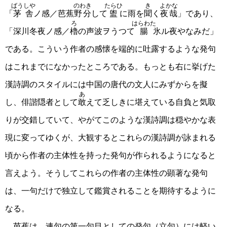
ばうしや
のわき
たらひ
き
よかな
「
茅舎
ノ感／芭蕉
野分
して
盥
に雨を
聞
く
夜哉
」であり、
ろ
はらわた
「深川冬夜ノ感／
櫓
の声波ヲうつて
腸
氷ル夜やなみだ」
である。こういう作者の感懐を端的に吐露するような発句
はこれまでになかったところである。もっとも右に挙げた
漢詩調のスタイルには中国の唐代の文人にみずからを擬
あ
し、俳諧隠者として
敢
えて乏しきに堪えている自負と気取
りが交錯していて、やがてこのような漢詩調は穏やかな表
現に変ってゆくが、大観するとこれらの漢詩調が詠まれる
頃から作者の主体性を持った発句が作られるようになると
言えよう。そうしてこれらの作者の主体性の顕著な発句
は、一句だけで独立して鑑賞されることを期待するように
なる。
芭蕉は、連句の第一句目としての発句（立句）には軽い