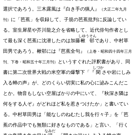
選択であろう。三木露風は『白き手の猟人』
（大正二年九月
に「芭蕉」を収録して、子規の芭蕉批判に反論してい
刊）
る。室生犀星や芥川龍之介を省略して、近代俳句作者とし
しゆうそん
て最も深く芭蕉に沈潜したのは加藤
楸邨
であり、中村草
田男であろう。楸邨には『芭蕉全句』
（上巻・昭和四十四年三月
というすぐれた評釈書があり、同
刊、下巻・昭和五十年三月刊）
しづか
書に第二次世界大戦の米空軍の爆撃下「『
閑
さや岩にしみ
入る蝉の声』が、どのくらい切実に私の心に泌みこんだこ
とか。物音もしない空屋ばかりの中にいて、『秋深き隣は
何をする人ぞ』がどれほど私を惹きつけたか」と書いてい
る。中村草田男は「能なしのねむたし我を行々子」を「芭
蕉の作品中でも無類に好きなものである」と言い、「行く
なみだ