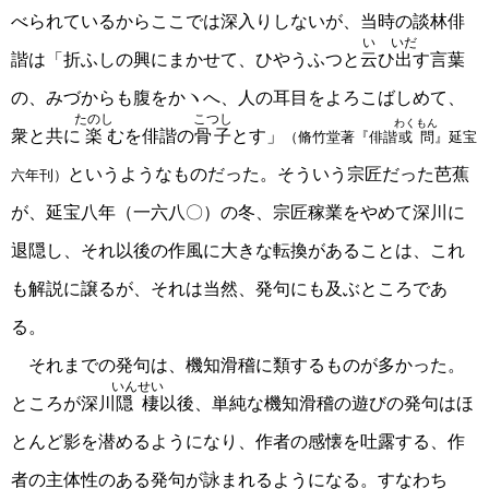
べられているからここでは深入りしないが、当時の談林俳
い
いだ
諧は「折ふしの興にまかせて、ひやうふつと
云
ひ
出
す言葉
の、みづからも腹をかヽへ、人の耳目をよろこばしめて、
たのし
こつし
わくもん
衆と共に
楽
むを俳諧の
骨子
とす」
（脩竹堂著『俳諧
或問
』延宝
というようなものだった。そういう宗匠だった芭蕉
六年刊）
が、延宝八年（一六八〇）の冬、宗匠稼業をやめて深川に
退隠し、それ以後の作風に大きな転換があることは、これ
も解説に譲るが、それは当然、発句にも及ぶところであ
る。
それまでの発句は、機知滑稽に類するものが多かった。
いんせい
ところが深川
隠棲
以後、単純な機知滑稽の遊びの発句はほ
とんど影を潜めるようになり、作者の感懐を吐露する、作
者の主体性のある発句が詠まれるようになる。すなわち