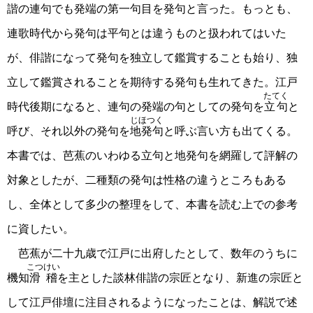
諧の連句でも発端の第一句目を発句と言った。もっとも、
連歌時代から発句は平句とは違うものと扱われてはいた
が、俳諧になって発句を独立して鑑賞することも始り、独
立して鑑賞されることを期待する発句も生れてきた。江戸
たてく
時代後期になると、連句の発端の句としての発句を
立句
と
じほつく
呼び、それ以外の発句を
地発句
と呼ぶ言い方も出てくる。
本書では、芭蕉のいわゆる立句と地発句を網羅して評解の
対象としたが、二種類の発句は性格の違うところもある
し、全体として多少の整理をして、本書を読む上での参考
に資したい。
芭蕉が二十九歳で江戸に出府したとして、数年のうちに
こつけい
機知
滑稽
を主とした談林俳諧の宗匠となり、新進の宗匠と
して江戸俳壇に注目されるようになったことは、解説で述