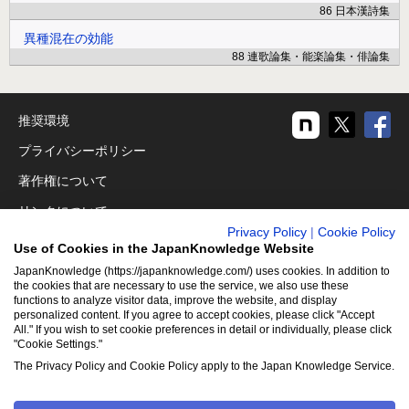
86 日本漢詩集
異種混在の効能
88 連歌論集・能楽論集・俳論集
推奨環境
プライバシーポリシー
著作権について
リンクについて
Privacy Policy
|
Cookie Policy
免責事項
Use of Cookies in the JapanKnowledge Website
運営会社
JapanKnowledge (https://japanknowledge.com/) uses cookies. In addition to
the cookies that are necessary to use the service, we also use these
functions to analyze visitor data, improve the website, and display
アクセシビリティ対応
personalized content. If you agree to accept cookies, please click "Accept
All." If you wish to set cookie preferences in detail or individually, please click
クッキーポリシー
"Cookie Settings."
Cookie設定
The Privacy Policy and Cookie Policy apply to the Japan Knowledge Service.