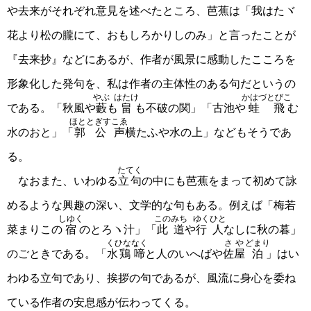
や去来がそれぞれ意見を述べたところ、芭蕉は「我はたヾ
花より松の朧にて、おもしろかりしのみ」と言ったことが
『去来抄』などにあるが、作者が風景に感動したこころを
形象化した発句を、私は作者の主体性のある句だというの
やぶ
はたけ
かはづとびこ
である。「秋風や
藪
も
畠
も不破の関」「古池や
蛙飛
む
ほととぎす
こゑ
水のおと」「
郭公
声
横たふや水の上」などもそうであ
る。
たてく
なおまた、いわゆる
立句
の中にも芭蕉をまって初めて詠
めるような興趣の深い、文学的な句もある。例えば「梅若
しゆく
このみち
ゆくひと
菜まりこの
宿
のとろヽ汁」「
此道
や
行人
なしに秋の暮」
くひな
なく
さや
どまり
のごときである。「
水鶏
啼
と人のいへばや
佐屋
泊
」はい
わゆる立句であり、挨拶の句であるが、風流に身心を委ね
ている作者の安息感が伝わってくる。