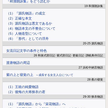
『和漢朗詠集』をどう読むか
19 和漢朗詠集
（1）『源氏物語』の成立
（2）正確な本文
（3）源氏物語は悪文であるか
（4）物語本文の不整合について
（5）人物造型について
（6）「形代」としての浮舟
20-25 源氏物語
女流日記文学の条件と特色
26 和泉式部日記･紫式部日記･更級日記･讃岐典侍日記
渡唐物語の周辺
27 浜松中納言物語
紫の上と寝覚の上
成長する女主人公について
28 夜の寝覚
（1）王統の純愛物語
（2）後悔の大将狭衣の君
29-30 狭衣物語
（1）『源氏物語』から『栄花物語』へ