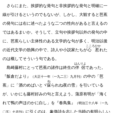
さらにまた、挨拶的な発句と非挨拶的な発句と明確に一
線が引けるというのでもないが、しかし、大観すると芭蕉
の発句には右に述べたような二つの性向があると言えるの
ではあるまいか。そうして、立句や挨拶句以外の発句の中
に、芭蕉らしい主体性のある文学的な句が多く、明治以後
こころひか
の近代文学の勃興の中で、詩人や小説家たちが
心惹
れた
のは概してそういう句である。
はんりよ
島崎藤村にとって芭蕉の諸作は終生の
伴侶
であった。
『飯倉だより』
の中の「芭
（大正十一年〈一九二三〉九月刊）
ね
蕉」に「酒のめばいとヾ
寐
られね夜の雪」を引いている
が、いかにも藤村好みの句と言えよう。蒲原有明が「海く
れて鴨の声ほのかに白し」を『春鳥集』
（明治三十八年〈一九
に引くのは、象徴詩を志した当時の有明らしい
〇五〉七月刊）