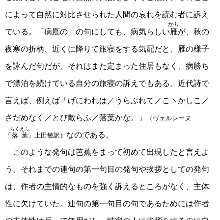
によって自然に対比させられた人間の哀れを読む者に訴え
かり
ている。「病鳫の」の句にしても、病気らしい
雁
が、秋の
夜寒の折柄、近くに降りて旅寝をする気配だと、雁の様子
を詠んだ句だが、それはまた定まった住居もなく、病勝ち
で漂泊を続けている自分の旅寝の訴えでもある。近代詩で
言えば、例えば「げにわれは／うらぶれて／こヽかしこ／
さだめなく／とび散らふ／落葉かな。」
（ヴェルレーヌ
らくえふ
なのである。
「
落葉
」上田敏訳）
このような発句は芭蕉をまって初めて出現したと言えよ
う。それまでの連句の第一句目の発句や挨拶としての発句
は、作者の主情的なものを強く訴えるところがなく、主体
性に欠けていた。連句の第一句目の句であるためには作者