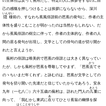
の主体性は反って無用だし、特定の人に挨拶をするのに自
己の感慨を押しつけることは挨拶にならないから、深川
いんせい
隠棲
前の、すなわち蕉風俳諧前の芭蕉の発句に、作者の主
体性を盛りこむことが弱かったのは当然かもしれない。だ
から蕉風俳諧の樹立に伴って、作者の主体的な、作者の人
間の居る発句が出現し、文学としての俳句の道が切り開か
れたと言えようか。
蕪村の俳諧は唯美的で芭蕉の俳諧とは大きく異なってい
さつ
たが、しかも蕪村が芭蕉を尊敬してやまず、「芭蕉
去
てそ
のヽちいまだ年くれず」と詠むのは、芭蕉が文学としての
発句を切り開いた先達だと信じていたからであろう。安永
きとう
九年（一七八〇）六十五歳の蕪村は、訪れた門人の
几董
に
あ
向って、「我むかし東武に
在
りてひとり蕉翁の幽懐を探
はくことせうしや