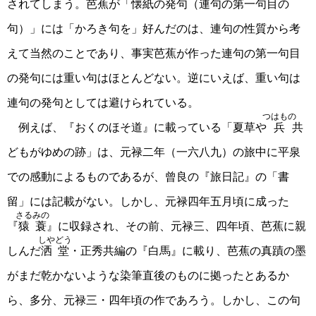
されてしまう。芭蕉が「懐紙の発句（連句の第一句目の
句）」には「かろき句を」好んだのは、連句の性質から考
えて当然のことであり、事実芭蕉が作った連句の第一句目
の発句には重い句はほとんどない。逆にいえば、重い句は
連句の発句としては避けられている。
つはもの
例えば、『おくのほそ道』に載っている「夏草や
兵
共
どもがゆめの跡」は、元禄二年（一六八九）の旅中に平泉
での感動によるものであるが、曾良の『旅日記』の「書
留」には記載がない。しかし、元禄四年五月頃に成った
さるみの
『
猿蓑
』に収録され、その前、元禄三、四年頃、芭蕉に親
しやどう
しんだ
洒堂
・正秀共編の『白馬』に載り、芭蕉の真蹟の墨
がまだ乾かないような染筆直後のものに拠ったとあるか
ら、多分、元禄三・四年頃の作であろう。しかし、この句