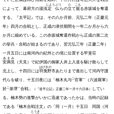
じようぶつ
た
こも
によって、幕府方の湯浅
定仏
らの
立
て
籠
る赤坂城を奪還
する。『太平記』では、その八か月前、元弘二年（正慶元
年）四月の合戦とし、正成の潜伏期間を一年二か月から六
か月に縮めている。この赤坂城奪還作戦から正成の第二次
の挙兵・合戦が始まるのであり、翌元弘三年（正慶二年）
一月五日には南河内の紀州との境に位置する甲斐荘
あまみ
安満見
（天見）で紀伊国の御家人井上入道を駆け散らして
はびきの
北上し、十四日には
羽曳野
市あたりまで進出して河内守護
二
一
代らを破り、十五日夜には「楠木丸与
官軍
（六波羅軍）
二
一
於
泉堺
合戦」
してい
（『道平公記』正慶二年一月十六日条）
る。楠木勢の進撃がいかに迅速であったかは、当時の記録
である『楠木合戦注文』の「同（一月）十五日 同国（河
とうき