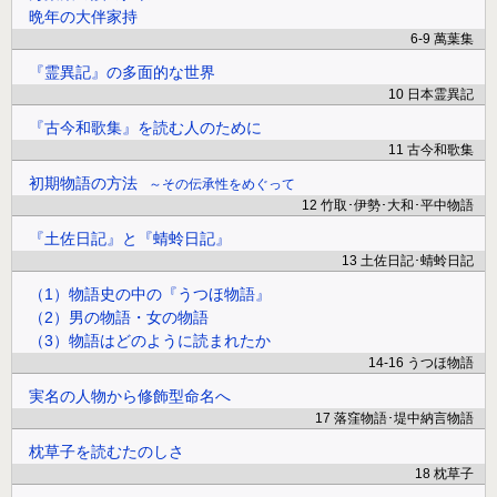
晩年の大伴家持
6-9 萬葉集
『霊異記』の多面的な世界
10 日本霊異記
『古今和歌集』を読む人のために
11 古今和歌集
初期物語の方法
その伝承性をめぐって
12 竹取･伊勢･大和･平中物語
『土佐日記』と『蜻蛉日記』
13 土佐日記･蜻蛉日記
（1）物語史の中の『うつほ物語』
（2）男の物語・女の物語
（3）物語はどのように読まれたか
14-16 うつほ物語
実名の人物から修飾型命名へ
17 落窪物語･堤中納言物語
枕草子を読むたのしさ
18 枕草子