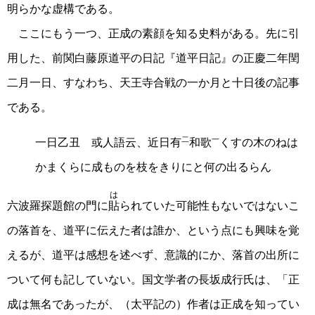
明らかな虚構である。
ここにもう一つ、正成の素顔を知る史料がある。先に引
用した、前関白藤原道平の日記『道平日記』の正慶二年閏
二月一日、すなわち、天王寺合戦の一か月と十日後の記事
である。
二
一
一日乙丑 或人語云、近日有
和歌
くすの木のねは
かまくらに成ものを枝をきりにと何の出るらん
は
六波羅探題館の門に
貼
られていた可能性もないではないこ
の落首を、道平に伝えた者は誰か、という点にも興味を覚
えるが、道平は感想を述べず、意識的にか、落首の出所に
ついて何も記していない。国文学者の長坂成行氏は、「正
成は無名であったが、（太平記の）作者は正成を知ってい