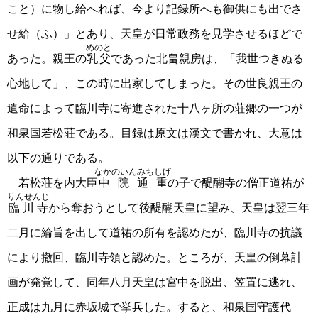
こと）に物し給へれば、今より記録所へも御供にも出でさ
せ給（ふ）」とあり、天皇が日常政務を見学させるほどで
めのと
あった。親王の
乳父
であった北畠親房は、「我世つきぬる
心地して」、この時に出家してしまった。その世良親王の
遺命によって臨川寺に寄進された十八ヶ所の荘郷の一つが
和泉国若松荘である。目録は原文は漢文で書かれ、大意は
以下の通りである。
なかのいんみちしげ
若松荘を内大臣
中院通重
の子で醍醐寺の僧正道祐が
りんせんじ
臨川寺
から奪おうとして後醍醐天皇に望み、天皇は翌三年
二月に綸旨を出して道祐の所有を認めたが、臨川寺の抗議
により撤回、臨川寺領と認めた。ところが、天皇の倒幕計
画が発覚して、同年八月天皇は宮中を脱出、笠置に逃れ、
正成は九月に赤坂城で挙兵した。すると、和泉国守護代