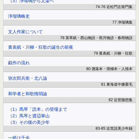
（3）浄瑠璃から文楽へ
74-76 近松門左衛門集
浄瑠璃略史
77 浄瑠璃集
文人作家について
78 英草紙・西山物語・雨月物語・春雨物語
黄表紙・川柳・狂歌の誕生の前夜
79 黄表紙・川柳・狂歌
戯作の流れ
80 酒落本・滑稽本・人情本
弥次郎兵衛・北八論
81 東海道中膝栗毛
和学者と和歌惰弱論
82 近世随想集
（1）馬琴「読本」の登場まで
（2）馬琴と渡辺崋山
（3）その後の美少年
83-85 近世説美少年録
一紙は千金