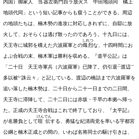
内国）御家人
当器
左衛門自ラ放火ス 中田地頭同 橘上
地頭代同」という短い記事からも窺うことができる。周辺
の地頭たちは、楠木勢の進攻に対応しきれずに、自邸に放
火して、おそらくは逃げ散ったのであろう。十九日には、
しれつ
天王寺に城郭を構えた六波羅軍との
熾烈
な、十四時間にお
よぶ合戦の末、楠木軍は勝利を収める。『道平公記』は
二
一
「二十日 天王寺軍兵（六波羅軍）已降了。仍引退
渡辺
レ
多以被
誅云々」と記している。渡辺の橋詰まで六波羅軍を
追い落した楠木勢は、二十日から二十一日までの二日間、
天王寺に滞陣して、二十二日には赤坂・千早の本拠へ帰っ
た。正成の天王寺合戦はこれで終了しており、『太平記』
けんでん
が名勝負として
喧伝
する、勇猛な紀清両党を率いる宇都宮
公綱と楠木正成との間の、いわば名将同士の駆け引きは、