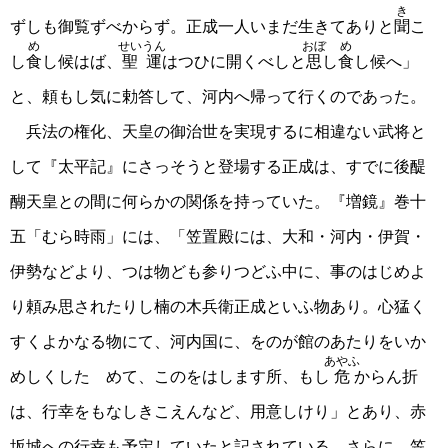
き
ずしも御覧ずべからず。正成一人いまだ生きてありと
聞
こ
め
せいうん
おぼ
め
し
食
し候はば、
聖運
はつひに開くべしと
思
し
食
し候へ」
と、頼もし気に勅答して、河内へ帰って行くのであった。
兵法の権化、天皇の御治世を実現するに相違ない武将と
して『太平記』にさっそうと登場する正成は、すでに後醍
醐天皇との間に何らかの関係を持っていた。『増鏡』巻十
五「むら時雨」には、「笠置殿には、大和・河内・伊賀・
伊勢などより、つは物ども参りつどふ中に、事のはじめよ
り頼み思されたりし楠の木兵衛正成といふ物あり。心猛く
すくよかなる物にて、河内国に、をのが館のあたりをいか
あやふ
めしくしたゝめて、このをはします所、もし
危
からん折
は、行幸をもなしきこえんなど、用意しけり」とあり、赤
坂城への行幸も予定していたと記されている。さらに、笠