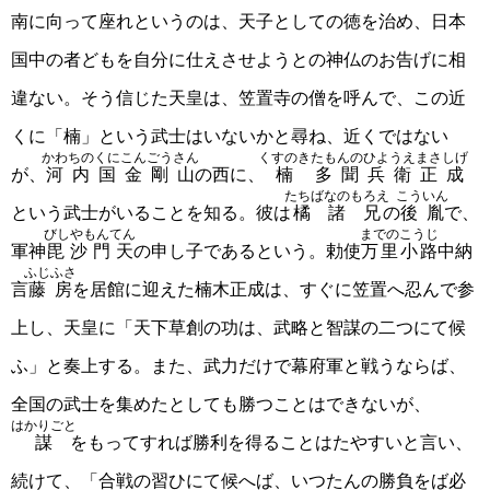
南に向って座れというのは、天子としての徳を治め、日本
国中の者どもを自分に仕えさせようとの神仏のお告げに相
違ない。そう信じた天皇は、笠置寺の僧を呼んで、この近
くに「楠」という武士はいないかと尋ね、近くではない
かわちのくにこんごうさん
くすのき
たもんのひようえまさしげ
が、
河内国金剛山
の西に、
楠
多聞兵衛正成
たちばなのもろえ
こういん
という武士がいることを知る。彼は
橘諸兄
の
後胤
で、
びしやもんてん
までのこうじ
軍神
毘沙門天
の申し子であるという。勅使
万里小路
中納
ふじふさ
言
藤房
を居館に迎えた楠木正成は、すぐに笠置へ忍んで参
上し、天皇に「天下草創の功は、武略と智謀の二つにて候
ふ」と奏上する。また、武力だけで幕府軍と戦うならば、
全国の武士を集めたとしても勝つことはできないが、
はかりごと
謀
をもってすれば勝利を得ることはたやすいと言い、
続けて、「合戦の習ひにて候へば、いつたんの勝負をば必