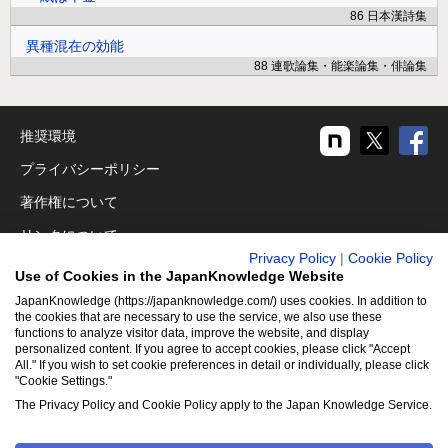
86 日本漢詩集
異種混在の効能
88 連歌論集・能楽論集・俳論集
推奨環境
プライバシーポリシー
著作権について
リンクについて
Privacy Policy
|
Cookie Policy
免責事項
Use of Cookies in the JapanKnowledge Website
運営会社
JapanKnowledge (https://japanknowledge.com/) uses cookies. In addition to
the cookies that are necessary to use the service, we also use these
functions to analyze visitor data, improve the website, and display
アクセシビリティ対応
personalized content. If you agree to accept cookies, please click "Accept
All." If you wish to set cookie preferences in detail or individually, please click
クッキーポリシー
"Cookie Settings."
Cookie設定
The Privacy Policy and Cookie Policy apply to the Japan Knowledge Service.