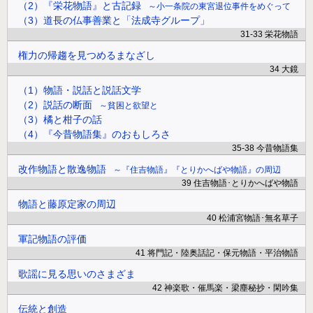
（2）『栄花物語』と古記録
小一条院の東宮退位事件をめぐって
（3）道長の仏事善業と「法成寺グループ」
31-33 栄花物語
権力の帰趨を見つめるまなざし
34 大鏡
（1）物語・説話と説話文学
（2）説話の断面
貧困と欲望と
（3）橘と柑子の話
（4）『今昔物語集』のおもしろさ
35-38 今昔物語集
改作物語と散逸物語
『住吉物語』『とりかへばや物語』の周辺
39 住吉物語･とりかへばや物語
物語と藤原定家の周辺
40 松浦宮物語･無名草子
軍記物語の評価
41 将門記・陸奥話記・保元物語・平治物語
歌謡に見る思いのさまざま
42 神楽歌・催馬楽・梁塵秘抄・閑吟集
伝統と創造