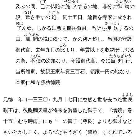
すで
せにゆう
おいろい
及ぶの間、
已
に仏陀に
施入
するの地、非分に
御綺
の
なげ
ところ
段、
歎
き申すの
処
、同廿五日、綸旨を寺家に成され
おは
あうばう
了
んぬ。しかるに悪党楠兵衛尉、当所を
押妨
するの
ふうぶん
由、
風聞
の説に依つて、かの跡と称し、当国の守護
ころ
御代官、去年九月の
比
より、年貢以下を収納せしむる
ふびん
たうちぎやう
の条、
不便
の次第なり。守護御代官、今に
当知行
、
当所領家、故親王家年貢三百石、領家一円の地なり、
本家仁和寺勝功徳院
よよし
元徳二年（一三三〇）九月十七日に忽然と世を去つた
世良
親王は、後醍醐天皇が将来を嘱望した御子で、『増鏡』巻
ざえ
十五「むら時雨」にも「一の御子（尊良）よりも御
才
など
もいとかしこく、よろづきやうざく（警策。すぐれている