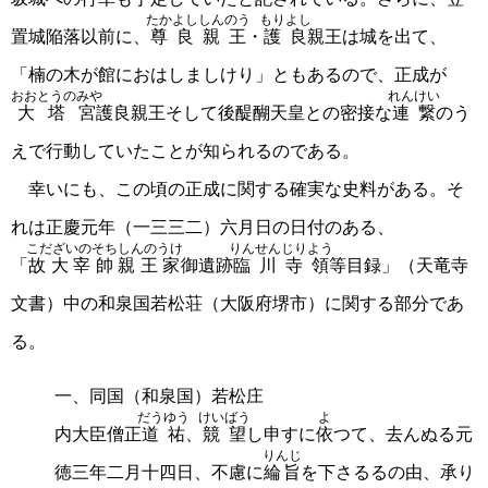
たかよししんのう
もりよし
置城陥落以前に、
尊良親王
・
護良
親王は城を出て、
「楠の木が館におはしましけり」ともあるので、正成が
おおとうのみや
れんけい
大塔宮
護良親王そして後醍醐天皇との密接な
連繋
のう
えで行動していたことが知られるのである。
幸いにも、この頃の正成に関する確実な史料がある。そ
れは正慶元年（一三三二）六月日の日付のある、
こだざいのそちしんのうけ
りんせんじりよう
「
故大宰帥親王家
御遺跡
臨川寺領
等目録」（天竜寺
文書）中の和泉国若松荘（大阪府堺市）に関する部分であ
る。
一、同国（和泉国）若松庄
だうゆう
けいばう
よ
内大臣僧正
道祐
、
競望
し申すに
依
つて、去んぬる元
りんじ
徳三年二月十四日、不慮に
綸旨
を下さるるの由、承り