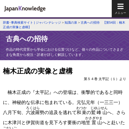
メイ
辞書･事典検索サイト | ジャパンナレッジ
>
知識の泉
>
古典への招待 【第54回：楠木
正成の実像と虚構】
古典への招待
作品の時代背景から学会における位置づけなど、個々の作品についてさまざ
まな角度から校注・訳者が詳しく解説しています。
楠木正成の実像と虚構
第５４巻 太平記（１）より
楠木正成の『太平記』への登場は、衝撃的であると同時
に、神秘的な伝承に包まれている。元弘元年（一三三一）
ろくはら
わつか
じゆぶせん
八月下旬、
六波羅
勢の追及を逃れて
和束
の
鷲峰山
へ、さら
かさぎやま
に木津川と伊賀街道を見下ろす要衝の地
笠置山
へと赴いた
ごだいご