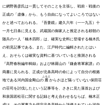
に網野善彦氏は一貫してそのことを主張し、戦前・戦後の
正成の「虚像」から、もう自由になってよいころではない
かと述べておられる。『吾妻鏡』建久六年（一一九五）十
一月七日条に見える、武蔵国の御家人と推定される頼朝の
随兵の一人「楠木四郎」は、確実な史料に登場する楠木氏
の初見記事である。また、江戸時代に編輯されたとはい
え、おそらくは確実な資料に基づいていると推測される
『高野春秋編年輯録』および林羅山の『鎌倉将軍家譜』の
両書に見られる、正成が北条高時の命によって自分の根拠
ふもと
地である河内国金剛山の
麓
からさほど隔っていない保田荘
の荘司を討伐したという記事等を、さきに見た落首および
和泉国若松荘に関する記録と考え合わせるならば、楠木正
成は、その軍事力を得宗北条高時から評価されていた河内