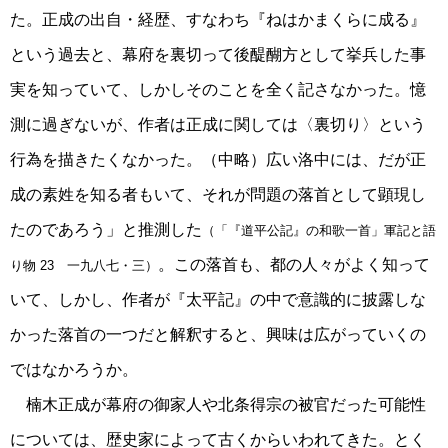
た。正成の出自・経歴、すなわち『ねはかまくらに成る』
という過去と、幕府を裏切って後醍醐方として挙兵した事
実を知っていて、しかしそのことを全く記さなかった。憶
測に過ぎないが、作者は正成に関しては〈裏切り〉という
行為を描きたくなかった。（中略）広い洛中には、だが正
成の素姓を知る者もいて、それが問題の落首として顕現し
たのであろう」と推測した
（「『道平公記』の和歌一首」軍記と語
。この落首も、都の人々がよく知って
り物 23 一九八七・三）
いて、しかし、作者が『太平記』の中で意識的に披露しな
かった落首の一つだと解釈すると、興味は広がっていくの
ではなかろうか。
楠木正成が幕府の御家人や北条得宗の被官だった可能性
については、歴史家によって古くからいわれてきた。とく