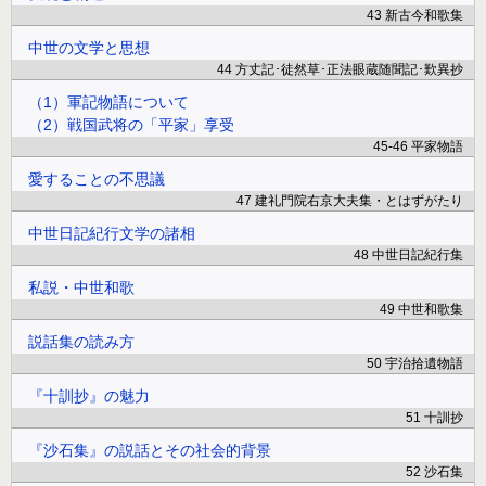
43 新古今和歌集
中世の文学と思想
44 方丈記･徒然草･正法眼蔵随聞記･歎異抄
（1）軍記物語について
（2）戦国武将の「平家」享受
45-46 平家物語
愛することの不思議
47 建礼門院右京大夫集・とはずがたり
中世日記紀行文学の諸相
48 中世日記紀行集
私説・中世和歌
49 中世和歌集
説話集の読み方
50 宇治拾遺物語
『十訓抄』の魅力
51 十訓抄
『沙石集』の説話とその社会的背景
52 沙石集