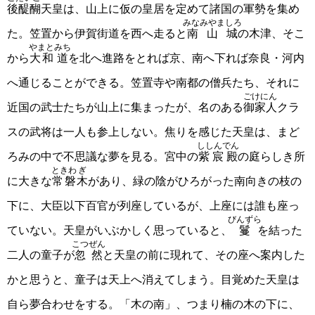
後醍醐
天皇は、山上に仮の皇居を定めて諸国の軍勢を集め
みなみやましろ
た。笠置から伊賀街道を西へ走ると
南山城
の木津、そこ
やまと
みち
から
大和
道
を北へ進路をとれば京、南へ下れば奈良・河内
へ通じることができる。笠置寺や南都の僧兵たち、それに
ごけにん
近国の武士たちが山上に集まったが、名のある
御家人
クラ
スの武将は一人も参上しない。焦りを感じた天皇は、まど
ししんでん
ろみの中で不思議な夢を見る。宮中の
紫宸殿
の庭らしき所
ときわ
ぎ
に大きな
常磐
木
があり、緑の陰がひろがった南向きの枝の
下に、大臣以下百官が列座しているが、上座には誰も座っ
びんずら
ていない。天皇がいぶかしく思っていると、
鬘
を結った
こつぜん
二人の童子が
忽然
と天皇の前に現れて、その座へ案内した
かと思うと、童子は天上へ消えてしまう。目覚めた天皇は
自ら夢合わせをする。「木の南」、つまり楠の木の下に、