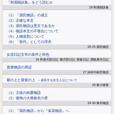
『和漢朗詠集』をどう読むか
19 和漢朗詠集
（1）『源氏物語』の成立
（2）正確な本文
（3）源氏物語は悪文であるか
（4）物語本文の不整合について
（5）人物造型について
（6）「形代」としての浮舟
20-25 源氏物語
女流日記文学の条件と特色
26 和泉式部日記･紫式部日記･更級日記･讃岐典侍日記
渡唐物語の周辺
27 浜松中納言物語
紫の上と寝覚の上
成長する女主人公について
28 夜の寝覚
（1）王統の純愛物語
（2）後悔の大将狭衣の君
29-30 狭衣物語
（1）『源氏物語』から『栄花物語』へ