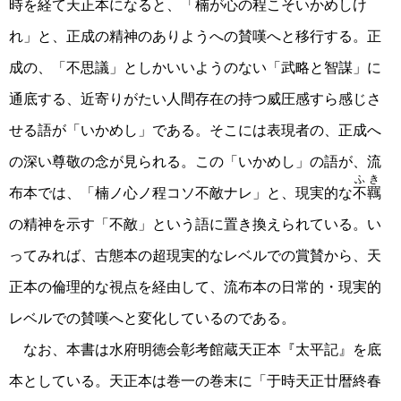
時を経て天正本になると、「楠が心の程こそいかめしけ
れ」と、正成の精神のありようへの賛嘆へと移行する。正
成の、「不思議」としかいいようのない「武略と智謀」に
通底する、近寄りがたい人間存在の持つ威圧感すら感じさ
せる語が「いかめし」である。そこには表現者の、正成へ
の深い尊敬の念が見られる。この「いかめし」の語が、流
ふき
布本では、「楠ノ心ノ程コソ不敵ナレ」と、現実的な
不羈
の精神を示す「不敵」という語に置き換えられている。い
ってみれば、古態本の超現実的なレベルでの賞賛から、天
正本の倫理的な視点を経由して、流布本の日常的・現実的
レベルでの賛嘆へと変化しているのである。
なお、本書は水府明徳会彰考館蔵天正本『太平記』を底
本としている。天正本は巻一の巻末に「于時天正廿暦終春