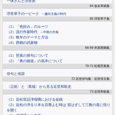
一休さんと浮世房
64 仮名草紙集
浮世草子の一ピーク
趣向主義の時代
65 浮世草子集
（1）「色好み」のルーツ
（2）流行作家時代
中期の作風
（3）晩年のテーマと方法
（4）西鶴の武家物
66-69 井原西鶴集
（1）芭蕉の発句について
（2）『奥の細道』の底本について
70-71 松尾芭蕉集
俳句と俳諧
72 近世俳句集・近世俳文集
〈正統〉と〈異端〉から見る近世和歌史
73 近世和歌集
（1）近松世話浄瑠璃における金銭
（2）近松の浄るり本を百冊よむ時は 習はずして三教の道に悟り
を開く