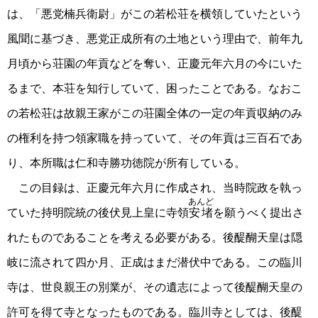
は、「悪党楠兵衛尉」がこの若松荘を横領していたという
風聞に基づき、悪党正成所有の土地という理由で、前年九
月頃から荘園の年貢などを奪い、正慶元年六月の今にいた
るまで、本荘を知行していて、困ったことである。なおこ
の若松荘は故親王家がこの荘園全体の一定の年貢収納のみ
の権利を持つ領家職を持っていて、その年貢は三百石であ
り、本所職は仁和寺勝功徳院が所有している。
この目録は、正慶元年六月に作成され、当時院政を執っ
あんど
ていた持明院統の後伏見上皇に寺領
安堵
を願うべく提出さ
れたものであることを考える必要がある。後醍醐天皇は隠
岐に流されて四か月、正成はまだ潜伏中である。この臨川
寺は、世良親王の別業が、その遺志によって後醍醐天皇の
許可を得て寺となったものである。臨川寺としては、後醍