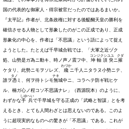
国の代表的な御家人・得宗被官だったのではあるまいか。
『太平記』作者が、北条政権に対する後醍醐天皇の勝利を
確信させる人物として形象したのがこの正成であり、正成
形象化の中心を、作者は「不思議」という語によって捉え
ようとした。たとえば千早城合戦では、「大軍之近ヅク
コンジクシユユ
クダ
処、山勢是ガ為ニ動キ、時ノ声ノ震フ中、
坤軸須臾
ニ
摧
わづか
ケタリ、此勢ニモヲソレズ、
纔
ニ千人ニタラヌ小勢ニテ、
タノ
ナキ
誰ヲ
憑
ミ、何ヲ待トシモ
無
城中ニ、コラヘテ防ギ戦ヒケ
ル、楠ガ心ノ程コソ不思議ナレ」（西源院本）のように、
しゆへい
わずかな
手兵
で千早城を守る正成の「武略と智謀」とを考
えるとき、とても人間わざとは思えないのである。このよ
うに超現実的なものへの驚きが「不思議」である。これが