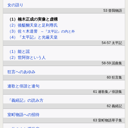
女の語り
53 曾我物語
（1）楠木正成の実像と虚構
（2）後醍醐天皇と足利尊氏
（3）佐々木道誉
『太平記』の内と外
（4）『太平記』と光厳天皇
54-57 太平記
（1）能と謡
（2）世阿弥という人
58-59 謡曲集
狂言へのあゆみ
60 狂言集
連歌と俳諧と連句
61 連歌集／俳諧集
『義経記』の読み方
62 義経記
室町物語への招待
63 室町物語草子集