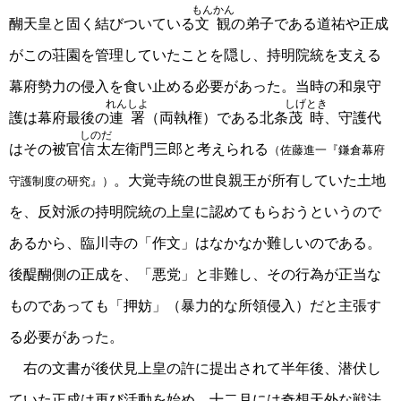
もんかん
醐天皇と固く結びついている
文観
の弟子である道祐や正成
がこの荘園を管理していたことを隠し、持明院統を支える
幕府勢力の侵入を食い止める必要があった。当時の和泉守
れんしよ
しげとき
護は幕府最後の
連署
（両執権）である北条
茂時
、守護代
しのだ
はその被官
信太
左衛門三郎と考えられる
（佐藤進一『鎌倉幕府
。大覚寺統の世良親王が所有していた土地
守護制度の研究』）
を、反対派の持明院統の上皇に認めてもらおうというので
あるから、臨川寺の「作文」はなかなか難しいのである。
後醍醐側の正成を、「悪党」と非難し、その行為が正当な
ものであっても「押妨」（暴力的な所領侵入）だと主張す
る必要があった。
右の文書が後伏見上皇の許に提出されて半年後、潜伏し
ていた正成は再び活動を始め、十二月には奇想天外な戦法