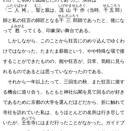
ふたりばかま
むこ
しげやませんさく
せんごろう
「
二人袴
」、
聟
と親は、
茂山千作
（当時、
千五郎
）
せんざぶろう
師と私の狂言の師匠となる
千三郎
師であったと、後にな
よみがえ
って
甦
ってくる、印象深い舞台である。
しかしながら、このことから狂言にのめり込んでゆくわ
けではなかった。たまたま薪能という、やや特殊な場で接
することができたものの、能や狂言が、日常、気軽に見ら
れるものであるとは思っていなかったのである。
それから一年以上たって、三回生の秋、また狂言に接す
る機会に巡り合う。もともと神社仏閣を見て回るのが好き
であるために京都の大学を選んだほどだから、折に触れて
寺社を訪れていた私は、もうほとんどの名所は行き尽して
みぶでら
いたが、
壬生寺
にはまだ行ったことがなかった。ガイドブ