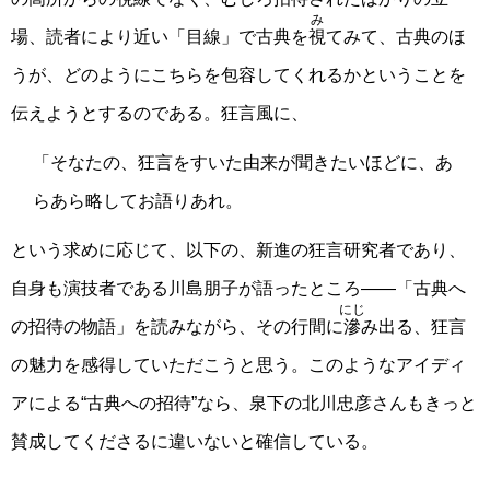
み
場、読者により近い「目線」で古典を
視
てみて、古典のほ
うが、どのようにこちらを包容してくれるかということを
伝えようとするのである。狂言風に、
「そなたの、狂言をすいた由来が聞きたいほどに、あ
らあら略してお語りあれ。
という求めに応じて、以下の、新進の狂言研究者であり、
自身も演技者である川島朋子が語ったところ――「古典へ
にじ
の招待の物語」を読みながら、その行間に
滲
み出る、狂言
の魅力を感得していただこうと思う。このようなアイディ
アによる“古典への招待”なら、泉下の北川忠彦さんもきっと
賛成してくださるに違いないと確信している。