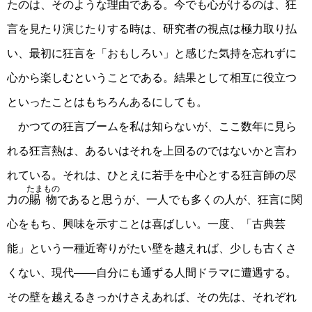
たのは、そのような理由である。今でも心がけるのは、狂
言を見たり演じたりする時は、研究者の視点は極力取り払
い、最初に狂言を「おもしろい」と感じた気持を忘れずに
心から楽しむということである。結果として相互に役立つ
といったことはもちろんあるにしても。
かつての狂言ブームを私は知らないが、ここ数年に見ら
れる狂言熱は、あるいはそれを上回るのではないかと言わ
れている。それは、ひとえに若手を中心とする狂言師の尽
たまもの
力の
賜物
であると思うが、一人でも多くの人が、狂言に関
心をもち、興味を示すことは喜ばしい。一度、「古典芸
能」という一種近寄りがたい壁を越えれば、少しも古くさ
くない、現代――自分にも通ずる人間ドラマに遭遇する。
その壁を越えるきっかけさえあれば、その先は、それぞれ