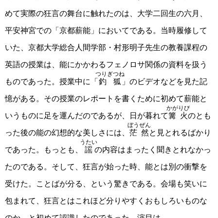
めて実際の狂言の舞台に触れたのは、大学二回生の六月、
平安神宮での「京都薪能」においてである。当時履修して
いた、京都大学総合人間学部・村形明子先生の教養課程の
英語の授業は、能にかかわるフェノロサ関係の資料を扱う
つりぎつね
ものであった。授業中に「
釣狐
」のビデオなどを見た記
憶がある。その授業のレポートを書くために初めて薪能と
かがりび
いうものに足を運んだのであるが、日が暮れて
篝火
のとも
ぼうぜん
った後の能の幻想的な美しさには、
茫然
と見とれるばかり
うたい
であった。もっとも、
謡
の内容はまったく聞きとれなかっ
たのである。そして、狂言が始った時、能とは別の衝撃を
受けた。ことばが分る、という驚きである。会場も笑いに
包まれて、狂言とはこれほど分りやすくおもしろいものな
のか、と初めて認識したのであった。演目は