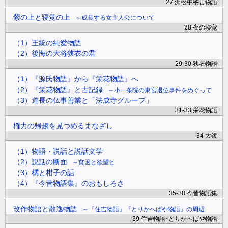
27 浜松中納言物語
紫の上と寝覚の上
成長する女主人公について
28 夜の寝覚
（1）王統の純愛物語
（2）後悔の大将狭衣の君
29-30 狭衣物語
（1）『源氏物語』から『栄花物語』へ
（2）『栄花物語』と古記録
小一条院の東宮退位事件をめぐって
（3）道長の仏事善業と「法成寺グループ」
31-33 栄花物語
権力の帰趨を見つめるまなざし
34 大鏡
（1）物語・説話と説話文学
（2）説話の断面
貧困と欲望と
（3）橘と柑子の話
（4）『今昔物語集』のおもしろさ
35-38 今昔物語集
改作物語と散逸物語
『住吉物語』『とりかへばや物語』の周辺
39 住吉物語･とりかへばや物語