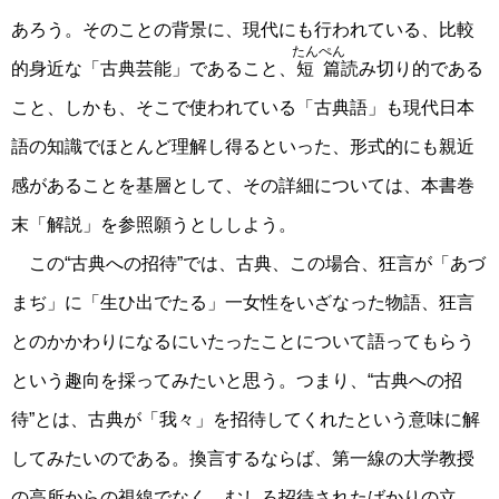
あろう。そのことの背景に、現代にも行われている、比較
たんぺん
的身近な「古典芸能」であること、
短篇
読み切り的である
こと、しかも、そこで使われている「古典語」も現代日本
語の知識でほとんど理解し得るといった、形式的にも親近
感があることを基層として、その詳細については、本書巻
末「解説」を参照願うとししよう。
この“古典への招待”では、古典、この場合、狂言が「あづ
まぢ」に「生ひ出でたる」一女性をいざなった物語、狂言
とのかかわりになるにいたったことについて語ってもらう
という趣向を採ってみたいと思う。つまり、“古典への招
待”とは、古典が「我々」を招待してくれたという意味に解
してみたいのである。換言するならば、第一線の大学教授
の高所からの視線でなく、むしろ招待されたばかりの立