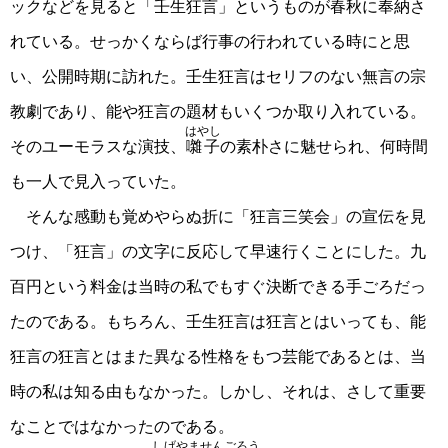
ックなどを見ると「壬生狂言」というものが春秋に奉納さ
れている。せっかくならば行事の行われている時にと思
い、公開時期に訪れた。壬生狂言はセリフのない無言の宗
教劇であり、能や狂言の題材もいくつか取り入れている。
はやし
そのユーモラスな演技、
囃子
の素朴さに魅せられ、何時間
も一人で見入っていた。
そんな感動も覚めやらぬ折に「狂言三笑会」の宣伝を見
つけ、「狂言」の文字に反応して早速行くことにした。九
百円という料金は当時の私でもすぐ決断できる手ごろだっ
たのである。もちろん、壬生狂言は狂言とはいっても、能
狂言の狂言とはまた異なる性格をもつ芸能であるとは、当
時の私は知る由もなかった。しかし、それは、さして重要
なことではなかったのである。
しげやませんごろう