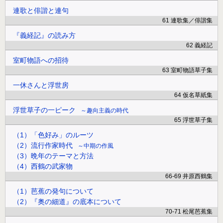
連歌と俳諧と連句
61 連歌集／俳諧集
『義経記』の読み方
62 義経記
室町物語への招待
63 室町物語草子集
一休さんと浮世房
64 仮名草紙集
浮世草子の一ピーク
趣向主義の時代
65 浮世草子集
（1）「色好み」のルーツ
（2）流行作家時代
中期の作風
（3）晩年のテーマと方法
（4）西鶴の武家物
66-69 井原西鶴集
（1）芭蕉の発句について
（2）『奥の細道』の底本について
70-71 松尾芭蕉集