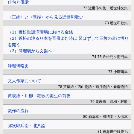
俳句と俳諧
72 近世俳句集・近世俳文集
〈正統〉と〈異端〉から見る近世和歌史
73 近世和歌集
（1）近松世話浄瑠璃における金銭
（2）近松の浄るり本を百冊よむ時は 習はずして三教の道に悟り
を開く
（3）浄瑠璃から文楽へ
74-76 近松門左衛門集
浄瑠璃略史
77 浄瑠璃集
文人作家について
78 英草紙・西山物語・雨月物語・春雨物語
黄表紙・川柳・狂歌の誕生の前夜
79 黄表紙・川柳・狂歌
戯作の流れ
80 酒落本・滑稽本・人情本
弥次郎兵衛・北八論
81 東海道中膝栗毛