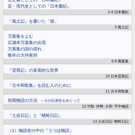
近・現代史としての『日本書紀』
2-4 日本書紀
『風土記』を書いた「彼」
5 風土記
万葉集をよむ
広瀬本万葉集の出現
万葉集の訓の揺れ
晩年の大伴家持
6-9 萬葉集
『霊異記』の多面的な世界
10 日本霊異記
『古今和歌集』を読む人のために
11 古今和歌集
初期物語の方法
その伝承性をめぐって
12 竹取･伊勢･大和･平中物語
『土佐日記』と『蜻蛉日記』
13 土佐日記･蜻蛉日記
（1）物語史の中の『うつほ物語』