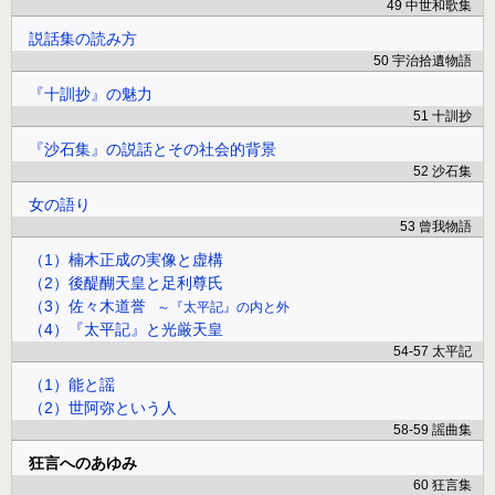
49 中世和歌集
説話集の読み方
50 宇治拾遺物語
『十訓抄』の魅力
51 十訓抄
『沙石集』の説話とその社会的背景
52 沙石集
女の語り
53 曾我物語
（1）楠木正成の実像と虚構
（2）後醍醐天皇と足利尊氏
（3）佐々木道誉
『太平記』の内と外
（4）『太平記』と光厳天皇
54-57 太平記
（1）能と謡
（2）世阿弥という人
58-59 謡曲集
狂言へのあゆみ
60 狂言集