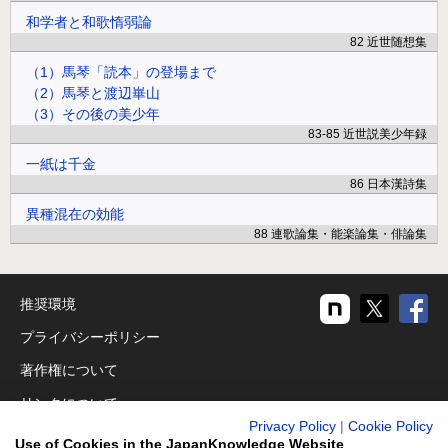
和学者と和歌惰弱論
82 近世随想集
（1）馬琴「読本」の登場まで
（2）馬琴と渡辺崋山
（3）その後の美少年
83-85 近世説美少年録
一紙は千金
86 日本漢詩集
異種混在の効能
88 連歌論集・能楽論集・俳論集
推奨環境
プライバシーポリシー
著作権について
リンクについて
Privacy Policy
|
Cookie Policy
免責事項
Use of Cookies in the JapanKnowledge Website