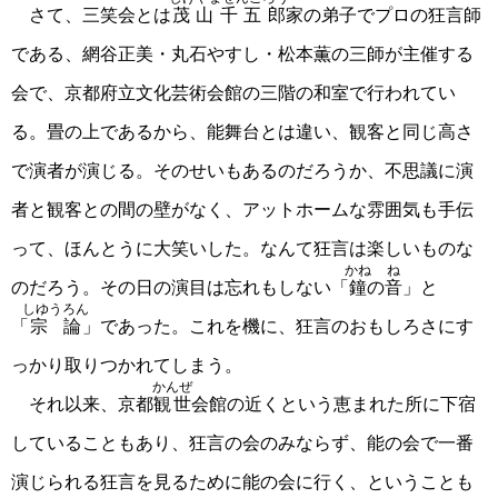
さて、三笑会とは
茂山千五郎
家の弟子でプロの狂言師
である、網谷正美・丸石やすし・松本薫の三師が主催する
会で、京都府立文化芸術会館の三階の和室で行われてい
る。畳の上であるから、能舞台とは違い、観客と同じ高さ
で演者が演じる。そのせいもあるのだろうか、不思議に演
者と観客との間の壁がなく、アットホームな雰囲気も手伝
って、ほんとうに大笑いした。なんて狂言は楽しいものな
かね
ね
のだろう。その日の演目は忘れもしない「
鐘
の
音
」と
しゆうろん
「
宗論
」であった。これを機に、狂言のおもしろさにす
っかり取りつかれてしまう。
かんぜ
それ以来、京都
観世
会館の近くという恵まれた所に下宿
していることもあり、狂言の会のみならず、能の会で一番
演じられる狂言を見るために能の会に行く、ということも