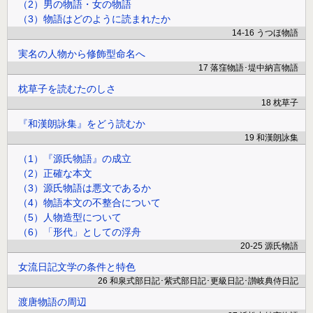
（2）男の物語・女の物語
（3）物語はどのように読まれたか
14-16 うつほ物語
実名の人物から修飾型命名へ
17 落窪物語･堤中納言物語
枕草子を読むたのしさ
18 枕草子
『和漢朗詠集』をどう読むか
19 和漢朗詠集
（1）『源氏物語』の成立
（2）正確な本文
（3）源氏物語は悪文であるか
（4）物語本文の不整合について
（5）人物造型について
（6）「形代」としての浮舟
20-25 源氏物語
女流日記文学の条件と特色
26 和泉式部日記･紫式部日記･更級日記･讃岐典侍日記
渡唐物語の周辺