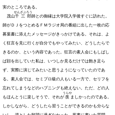
実のところである。
せんざぶろう
茂山
千三郎
師との御縁は大学院入学後すぐに訪れた。
師がＤＪをつとめるＦＭラジオ局の番組に出した一枚の応
募葉書に添えたメッセージがきっかけである。それは、よ
く狂言を見に行くが自分でもやってみたい、どうしたらで
きるのか、という内容であった。狂言の素人会にもしばし
ば顔を出していた私は、いつしか見るだけでは飽き足ら
ず、実際に演じてみたいと思うようになっていたのであ
る。素人会では、セミプロ級の人もいる一方で、セリフを
忘れてしまうなどのハプニングも絶えない。ただ、どの人
うらや
もほんとうに楽しそうで、それが
羨
ましかったのである。
しかしながら、どうしたら習うことができるのかも分らな
いし、漠とした願望に過ぎなかった。葉書に書いた質問