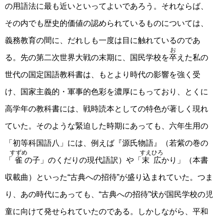
の用語法に最も近いといってよいであろう。それならば、
その内でも歴史的価値の認められているものについては、
義務教育の間に、だれしも一度は目に触れているのであ
お
る。先の第二次世界大戦の末期に、国民学校を
卒
えた私の
世代の国定国語教科書は、もとより時代の影響を強く受
け、国家主義的・軍事的色彩を濃厚にもっており、とくに
高学年の教科書には、戦時読本としての特色が著しく現れ
ていた。そのような緊迫した時期にあっても、六年生用の
「初等科国語八」には、例えば『源氏物語』（若紫の巻の
すずめ
すえひろ
「
雀
の子」のくだりの現代語訳）や「
末広
かり」（本書
収載曲）といった“古典への招待”が盛り込まれていた。つま
り、あの時代にあっても、“古典への招待”状が国民学校の児
童に向けて発せられていたのである。しかしながら、平和