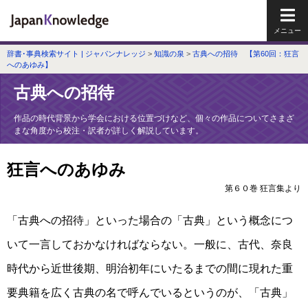
メイ
辞書･事典検索サイト | ジャパンナレッジ
>
知識の泉
>
古典への招待 【第60回：狂言
へのあゆみ】
古典への招待
作品の時代背景から学会における位置づけなど、個々の作品についてさまざ
まな角度から校注・訳者が詳しく解説しています。
狂言へのあゆみ
第６０巻 狂言集より
「古典への招待」といった場合の「古典」という概念につ
いて一言しておかなければならない。一般に、古代、奈良
時代から近世後期、明治初年にいたるまでの間に現れた重
要典籍を広く古典の名で呼んでいるというのが、「古典」