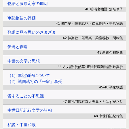
物語と藤原定家の周辺
40 松浦宮物語･無名草子
軍記物語の評価
41 将門記・陸奥話記・保元物語・平治物語
歌謡に見る思いのさまざま
42 神楽歌・催馬楽・梁塵秘抄・閑吟集
伝統と創造
43 新古今和歌集
中世の文学と思想
44 方丈記･徒然草･正法眼蔵随聞記･歎異抄
（1）軍記物語について
（2）戦国武将の「平家」享受
45-46 平家物語
愛することの不思議
47 建礼門院右京大夫集・とはずがたり
中世日記紀行文学の諸相
48 中世日記紀行集
私説・中世和歌