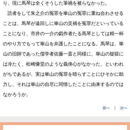
り、現に馬琴は全くそうした筆禍を被らなかった。
読者をして朱之介の冤罪を崋山の冤罪に重ね合わさせる
ことは、馬琴が遠回しに崋山の災禍を冤罪だといっている
ことになり、市井の一介の戯作者たる馬琴としては精一杯
のやり方でもって崋山を弁護したことになる。馬琴は、崋
山の旧師であった儒学者佐藤一斎と同様に、崋山の疑獄に
は冷たく、松崎慊堂のような義侠心がなかった、といわれ
がちであるが、実は崋山の冤罪を晴らすことにひそかに助
力し、それは崋山の自尽に同情したことに由来するのでは
なかろうか。
前へ
｜
次へ