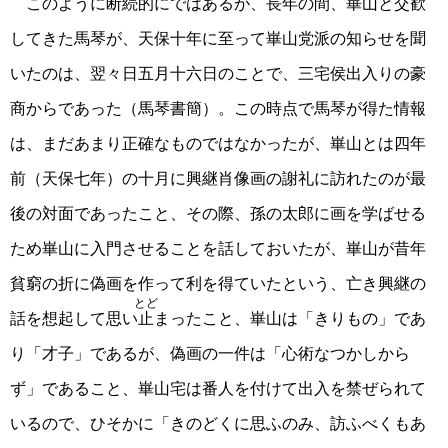
このように断続的にではあるが、長年の間、崋山と交歓
してきた馬琴が、天保十年に至って崋山党派の知らせを聞
いたのは、翌々日五月十六日のことで、三宅侯出入りの豪
商からであった（馬琴書簡）。この時点で馬琴が得た情報
は、まだあまり正確なものではなかったが、崋山とは四年
前（天保七年）の十月に興継肖像画の謝礼に訪れたのが最
後の対面であったこと、その際、孫の太郎に画を学ばせる
ため崋山に入門させることを話しておいたが、崋山が昔年
貧窮の折に偽画を作って利を得ていたという、亡き興継の
とど
話を想起して思い
止
まったこと、崋山は「きりもの」であ
り「才子」であるが、偽画の一件は「心術なつかしから
ず」であること、崋山宅は番人を付けて出入を禁ぜられて
いるので、ひそかに「きのどくに思ふのみ、訪ふべくもあ