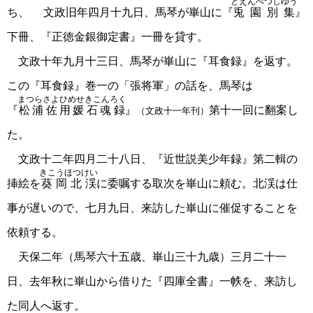
とえんべつしゆう
ち、 文政旧年四月十九日、馬琴が崋山に『
兎園別集
』
下冊、『正徳金銀御定書』一冊を貸す。
文政十年九月十三日、馬琴が崋山に『耳食録』を返す。
この『耳食録』巻一の「張将軍」の話を、馬琴は
まつらさよひめせきこんろく
『
松浦佐用媛石魂録
』
第十一回に翻案し
（文政十一年刊）
た。
文政十二年四月二十八日、『近世説美少年録』第二輯の
きこうほつけい
挿絵を
葵岡北渓
に委嘱する取次を崋山に頼む。北渓は仕
事が遅いので、七月九日、来訪した崋山に催促することを
依頼する。
天保二年（馬琴六十五歳、崋山三十九歳）三月二十一
日、去年秋に崋山から借りた『四庫全書』一帙を、来訪し
た同人へ返す。