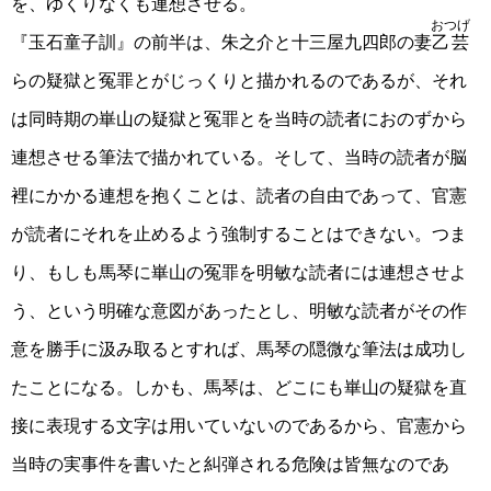
を、ゆくりなくも連想させる。
おつげ
『玉石童子訓』の前半は、朱之介と十三屋九四郎の妻
乙芸
らの疑獄と冤罪とがじっくりと描かれるのであるが、それ
は同時期の崋山の疑獄と冤罪とを当時の読者におのずから
連想させる筆法で描かれている。そして、当時の読者が脳
裡にかかる連想を抱くことは、読者の自由であって、官憲
が読者にそれを止めるよう強制することはできない。つま
り、もしも馬琴に崋山の冤罪を明敏な読者には連想させよ
う、という明確な意図があったとし、明敏な読者がその作
意を勝手に汲み取るとすれば、馬琴の隠微な筆法は成功し
たことになる。しかも、馬琴は、どこにも崋山の疑獄を直
接に表現する文字は用いていないのであるから、官憲から
当時の実事件を書いたと糾弾される危険は皆無なのであ