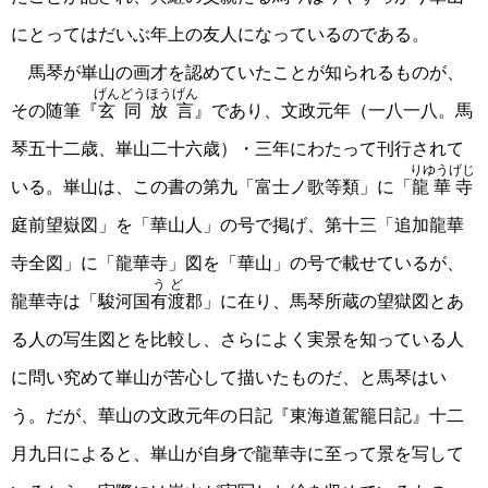
にとってはだいぶ年上の友人になっているのである。
馬琴が崋山の画才を認めていたことが知られるものが、
げんどうほうげん
その随筆『
玄同放言
』であり、文政元年（一八一八。馬
琴五十二歳、崋山二十六歳）・三年にわたって刊行されて
りゆうげじ
いる。崋山は、この書の第九「富士ノ歌等類」に「
龍華寺
庭前望嶽図」を「華山人」の号で掲げ、第十三「追加龍華
寺全図」に「龍華寺」図を「華山」の号で載せているが、
うど
龍華寺は「駿河国
有渡
郡」に在り、馬琴所蔵の望獄図とあ
る人の写生図とを比較し、さらによく実景を知っている人
に問い究めて崋山が苦心して描いたものだ、と馬琴はい
う。だが、華山の文政元年の日記『東海道駕籠日記』十二
月九日によると、崋山が自身で龍華寺に至って景を写して