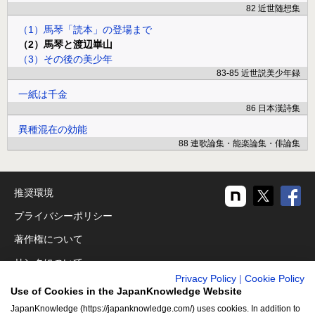
82 近世随想集
（1）馬琴「読本」の登場まで
（2）馬琴と渡辺崋山
（3）その後の美少年
83-85 近世説美少年録
一紙は千金
86 日本漢詩集
異種混在の効能
88 連歌論集・能楽論集・俳論集
推奨環境
プライバシーポリシー
著作権について
リンクについて
Privacy Policy
|
Cookie Policy
免責事項
Use of Cookies in the JapanKnowledge Website
運営会社
JapanKnowledge (https://japanknowledge.com/) uses cookies. In addition to