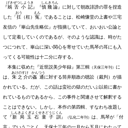
げきぜつしようき
しんきろん
『
鴂舌小記
』『
慎幾論
』に対して朝政誹謗の罪を捏造
おう
えん
した「
抂
（枉）
冤
」であることは、松崎慊堂の上書や三宅
友信の『崋山先生略伝』が指摘していて、おいおい公論と
して定着していくのであるが、そのような認識は、時がた
つにつれて、崋山に深い関心を寄せていた馬琴の耳にも入
ってくる可能性は十二分に存する。
本集に収めた『近世説美少年録』第三輯
に
（天保三年刊）
あけのすけ
かんつう
は、
朱之介
の
姦通
に対する筒井順政の聴訟（裁判）が描
かれている。だが、この話は蛮社の獄のだいぶ以前に書か
れているものであるから、この事件と関連させて解釈する
ことはできない。しかし、本作の第四輯、すなわち改題し
しんきよくぎよくせきどうじくん
て『
新局玉石童子訓
』
は、馬琴が「付
（弘化二年刊）
言」でいうごとく、天保十三年の一月から五月にわたって