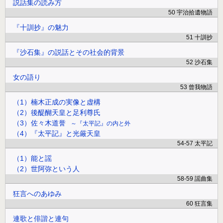
説話集の読み方
50 宇治拾遺物語
『十訓抄』の魅力
51 十訓抄
『沙石集』の説話とその社会的背景
52 沙石集
女の語り
53 曾我物語
（1）楠木正成の実像と虚構
（2）後醍醐天皇と足利尊氏
（3）佐々木道誉
『太平記』の内と外
（4）『太平記』と光厳天皇
54-57 太平記
（1）能と謡
（2）世阿弥という人
58-59 謡曲集
狂言へのあゆみ
60 狂言集
連歌と俳諧と連句