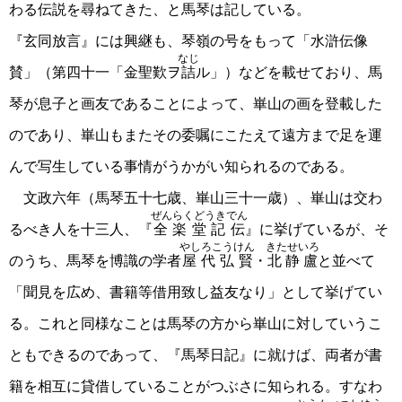
わる伝説を尋ねてきた、と馬琴は記している。
『玄同放言』には興継も、琴嶺の号をもって「水滸伝像
なじ
賛」（第四十一「金聖歎ヲ
詰
ル」）などを載せており、馬
琴が息子と画友であることによって、崋山の画を登載した
のであり、崋山もまたその委嘱にこたえて遠方まで足を運
んで写生している事情がうかがい知られるのである。
文政六年（馬琴五十七歳、崋山三十一歳）、崋山は交わ
ぜんらくどうきでん
るべき人を十三人、『
全楽堂記伝
』に挙げているが、そ
やしろこうけん
きたせいろ
のうち、馬琴を博識の学者
屋代弘賢
・
北静盧
と並べて
「聞見を広め、書籍等借用致し益友なり」として挙げてい
る。これと同様なことは馬琴の方から崋山に対していうこ
ともできるのであって、『馬琴日記』に就けば、両者が書
籍を相互に貸借していることがつぶさに知られる。すなわ