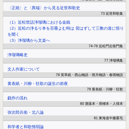
〈正統〉と〈異端〉から見る近世和歌史
73 近世和歌集
（1）近松世話浄瑠璃における金銭
（2）近松の浄るり本を百冊よむ時は 習はずして三教の道に悟り
を開く
（3）浄瑠璃から文楽へ
74-76 近松門左衛門集
浄瑠璃略史
77 浄瑠璃集
文人作家について
78 英草紙・西山物語・雨月物語・春雨物語
黄表紙・川柳・狂歌の誕生の前夜
79 黄表紙・川柳・狂歌
戯作の流れ
80 酒落本・滑稽本・人情本
弥次郎兵衛・北八論
81 東海道中膝栗毛
和学者と和歌惰弱論