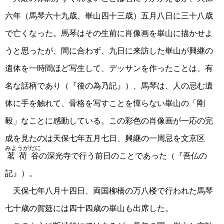
六年（馬琴六十九歳、崋山四十三歳）五月八日に三十八歳
で亡くなった。馬琴はその生前に肖像画を崋山に描かせよ
うと思ったが、間に合わず、九日に来訪した崋山が興継の
遺体を一時間ほど写生して、デッサンを作ったことは、有
名な話柄であり（『後の為乃記』）、馬琴は、人の忌む遺
体に手を触れて、骨格を写すことを憚らない崋山の「剛
毅」なことに感動している。この彩色の肖像画が一応の完
成を見たのは天保七年五月七日、興継の一周忌を文京区
みようがだに
茗荷谷
の深光寺で行う前日のことであった（『吾仏の
記』）。
天保七年八月十四日、両国柳橋の万八楼で行われた馬琴
七十歳の賀筵には四十四歳の崋山も出席した。