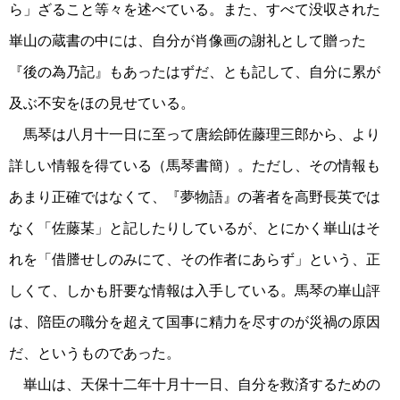
ら」ざること等々を述べている。また、すべて没収された
崋山の蔵書の中には、自分が肖像画の謝礼として贈った
『後の為乃記』もあったはずだ、とも記して、自分に累が
及ぶ不安をほの見せている。
馬琴は八月十一日に至って唐絵師佐藤理三郎から、より
詳しい情報を得ている（馬琴書簡）。ただし、その情報も
あまり正確ではなくて、『夢物語』の著者を高野長英では
なく「佐藤某」と記したりしているが、とにかく崋山はそ
れを「借謄せしのみにて、その作者にあらず」という、正
しくて、しかも肝要な情報は入手している。馬琴の崋山評
は、陪臣の職分を超えて国事に精力を尽すのが災禍の原因
だ、というものであった。
崋山は、天保十二年十月十一日、自分を救済するための