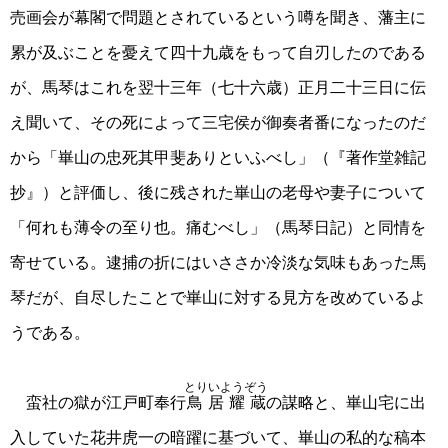
売画会が幕閣で問題とされているという噂を聞き、藩主に
累が及ぶことを憂えて四十九歳をもって自刃したのである
が、馬琴はこれを翌十三年（七十六歳）正月二十三日に伝
え聞いて、その死によって三宅侯が御奏者番になったのだ
から「崋山の忠死其甲斐ありといふべし」（『著作堂雑記
抄』）と評価し、後に残された崋山の老母や妻子について
「何れも薄令の至り也。痛むべし」（馬琴日記）と同情を
寄せている。逮捕の折にはいささか冷淡な気味もあった馬
琴だが、自尽したことで崋山に対する見方を改めているよ
うである。
とりいようぞう
蛮社の獄が江戸町奉行
鳥居耀蔵
の謀略と、崋山宅に出
入していた花井虎一の暗躍に基づいて、崋山の私的な稿本