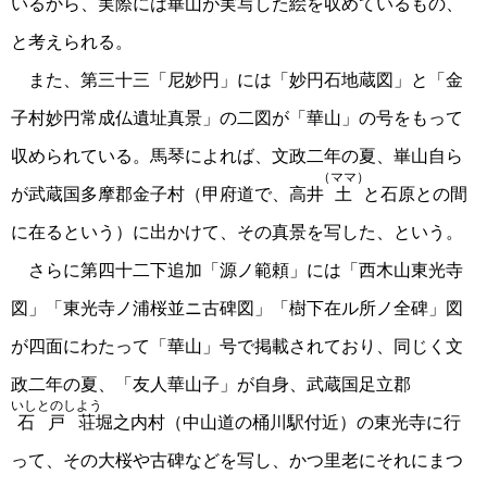
いるから、実際には崋山が実写した絵を収めているもの、
と考えられる。
また、第三十三「尼妙円」には「妙円石地蔵図」と「金
子村妙円常成仏遺址真景」の二図が「華山」の号をもって
収められている。馬琴によれば、文政二年の夏、崋山自ら
（ママ）
が武蔵国多摩郡金子村（甲府道で、高井
土
と石原との間
に在るという）に出かけて、その真景を写した、という。
さらに第四十二下追加「源ノ範頼」には「西木山東光寺
図」「東光寺ノ浦桜並ニ古碑図」「樹下在ル所ノ全碑」図
が四面にわたって「華山」号で掲載されており、同じく文
政二年の夏、「友人華山子」が自身、武蔵国足立郡
いしとのしよう
石戸荘
堀之内村（中山道の桶川駅付近）の東光寺に行
って、その大桜や古碑などを写し、かつ里老にそれにまつ