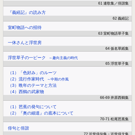
61 連歌集／俳諧集
『義経記』の読み方
62 義経記
室町物語への招待
63 室町物語草子集
一休さんと浮世房
64 仮名草紙集
浮世草子の一ピーク
趣向主義の時代
65 浮世草子集
（1）「色好み」のルーツ
（2）流行作家時代
中期の作風
（3）晩年のテーマと方法
（4）西鶴の武家物
66-69 井原西鶴集
（1）芭蕉の発句について
（2）『奥の細道』の底本について
70-71 松尾芭蕉集
俳句と俳諧
72 近世俳句集・近世俳文集