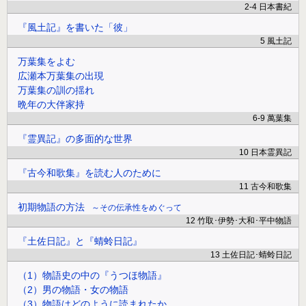
2-4 日本書紀
『風土記』を書いた「彼」
5 風土記
万葉集をよむ
広瀬本万葉集の出現
万葉集の訓の揺れ
晩年の大伴家持
6-9 萬葉集
『霊異記』の多面的な世界
10 日本霊異記
『古今和歌集』を読む人のために
11 古今和歌集
初期物語の方法
その伝承性をめぐって
12 竹取･伊勢･大和･平中物語
『土佐日記』と『蜻蛉日記』
13 土佐日記･蜻蛉日記
（1）物語史の中の『うつほ物語』
（2）男の物語・女の物語
（3）物語はどのように読まれたか