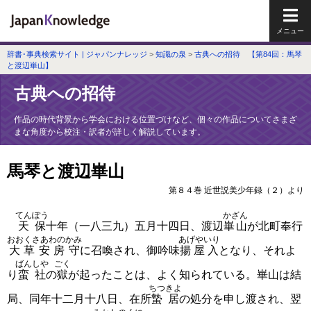
メイ
辞書･事典検索サイト | ジャパンナレッジ
>
知識の泉
>
古典への招待 【第84回：馬琴
と渡辺崋山】
古典への招待
作品の時代背景から学会における位置づけなど、個々の作品についてさまざ
まな角度から校注・訳者が詳しく解説しています。
馬琴と渡辺崋山
第８４巻 近世説美少年録（２）より
てんぽう
かざん
天保
十年（一八三九）五月十四日、渡辺
崋山
が北町奉行
おおくさあわのかみ
あげやいり
大草安房守
に召喚され、御吟味
揚屋入
となり、それよ
ばんしや
ごく
り
蛮社
の
獄
が起ったことは、よく知られている。崋山は結
ちつきよ
局、同年十二月十八日、在所
蟄居
の処分を申し渡され、翌