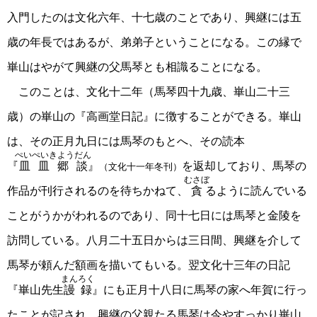
入門したのは文化六年、十七歳のことであり、興継には五
歳の年長ではあるが、弟弟子ということになる。この縁で
崋山はやがて興継の父馬琴とも相識ることになる。
このことは、文化十二年（馬琴四十九歳、崋山二十三
歳）の崋山の『高画堂日記』に徴することができる。崋山
は、その正月九日には馬琴のもとへ、その読本
ぺいぺいきようだん
『
皿皿郷談
』
を返却しており、馬琴の
（文化十一年冬刊）
むさぼ
作品が刊行されるのを待ちかねて、
貪
るように読んでいる
ことがうかがわれるのであり、同十七日には馬琴と金陵を
訪問している。八月二十五日からは三日間、興継を介して
馬琴が頼んだ額画を描いてもいる。翌文化十三年の日記
まんろく
『崋山先生
謾録
』にも正月十八日に馬琴の家へ年賀に行っ
たことが記され、興継の父親たる馬琴は今やすっかり崋山