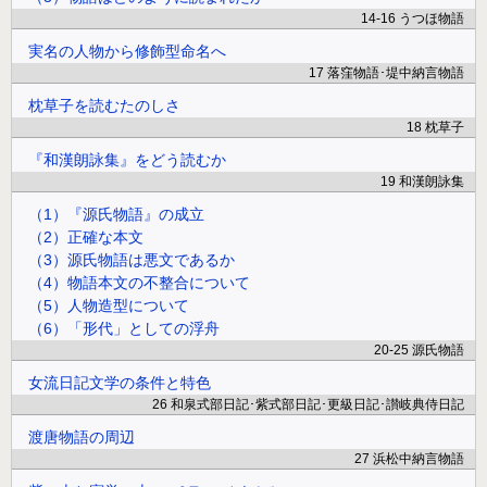
14-16 うつほ物語
実名の人物から修飾型命名へ
17 落窪物語･堤中納言物語
枕草子を読むたのしさ
18 枕草子
『和漢朗詠集』をどう読むか
19 和漢朗詠集
（1）『源氏物語』の成立
（2）正確な本文
（3）源氏物語は悪文であるか
（4）物語本文の不整合について
（5）人物造型について
（6）「形代」としての浮舟
20-25 源氏物語
女流日記文学の条件と特色
26 和泉式部日記･紫式部日記･更級日記･讃岐典侍日記
渡唐物語の周辺
27 浜松中納言物語