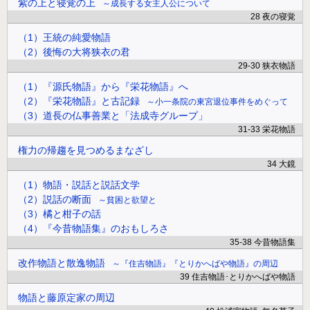
紫の上と寝覚の上
成長する女主人公について
28 夜の寝覚
（1）王統の純愛物語
（2）後悔の大将狭衣の君
29-30 狭衣物語
（1）『源氏物語』から『栄花物語』へ
（2）『栄花物語』と古記録
小一条院の東宮退位事件をめぐって
（3）道長の仏事善業と「法成寺グループ」
31-33 栄花物語
権力の帰趨を見つめるまなざし
34 大鏡
（1）物語・説話と説話文学
（2）説話の断面
貧困と欲望と
（3）橘と柑子の話
（4）『今昔物語集』のおもしろさ
35-38 今昔物語集
改作物語と散逸物語
『住吉物語』『とりかへばや物語』の周辺
39 住吉物語･とりかへばや物語
物語と藤原定家の周辺