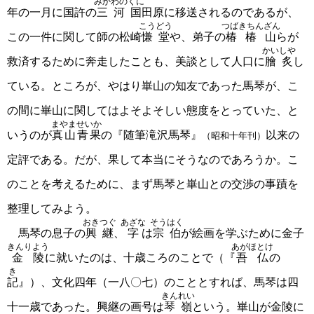
みかわのくに
年の一月に国許の
三河国
田原に移送されるのであるが、
こうどう
つばきちんざん
この一件に関して師の松崎
慊堂
や、弟子の
椿椿山
らが
かいしや
救済するために奔走したことも、美談として人口に
膾炙
し
ている。ところが、やはり崋山の知友であった馬琴が、こ
の間に崋山に関してはよそよそしい態度をとっていた、と
まやませいか
いうのが
真山青果
の『随筆滝沢馬琴』
以来の
（昭和十年刊）
定評である。だが、果して本当にそうなのであろうか。こ
のことを考えるために、まず馬琴と崋山との交渉の事蹟を
整理してみよう。
おきつぐ
あざな
そうはく
馬琴の息子の
興継
、
字
は
宗伯
が絵画を学ぶために金子
きんりよう
あがほとけ
金陵
に就いたのは、十歳ころのことで（『
吾仏
の
き
記
』）、文化四年（一八〇七）のこととすれば、馬琴は四
きんれい
十一歳であった。興継の画号は
琴嶺
という。崋山が金陵に