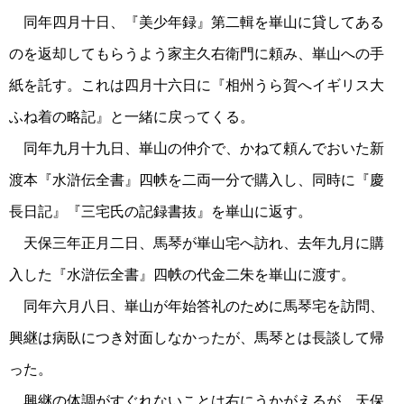
同年四月十日、『美少年録』第二輯を崋山に貸してある
のを返却してもらうよう家主久右衛門に頼み、崋山への手
紙を託す。これは四月十六日に『相州うら賀へイギリス大
ふね着の略記』と一緒に戻ってくる。
同年九月十九日、崋山の仲介で、かねて頼んでおいた新
渡本『水滸伝全書』四帙を二両一分で購入し、同時に『慶
長日記』『三宅氏の記録書抜』を崋山に返す。
天保三年正月二日、馬琴が崋山宅へ訪れ、去年九月に購
入した『水滸伝全書』四帙の代金二朱を崋山に渡す。
同年六月八日、崋山が年始答礼のために馬琴宅を訪問、
興継は病臥につき対面しなかったが、馬琴とは長談して帰
った。
興継の体調がすぐれないことは右にうかがえるが、天保