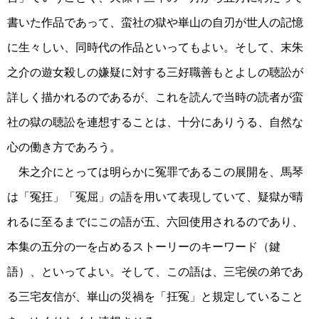
書いた作品であって、蛮社の獄や崋山の自刃が世人の記憶
に生々しい、同時代の作品といってもよい。そして、末朱
之介の遊女殺しの嫌疑に対する三好職善もとよしの聴訟が
詳しく描かれるのであるが、これを読んで当時の読者が蛮
社の獄の聴訟を連想することは、十分にありうる、自然な
心の働き方であろう。
朱之介にとっては明らかに冤罪であるこの展開を、馬琴
は「冤抂」「冤屈」の語を用いて表現していて、疑獄が晴
れるに至るまでにこの語が五、六回使用されるのであり、
本集の五分の一を占めるストーリーのキーワード（鍵
語）、といってよい。そして、この語は、三宅侯の弟であ
る三宅友信が、崋山の災禍を「抂冤」と規定していること