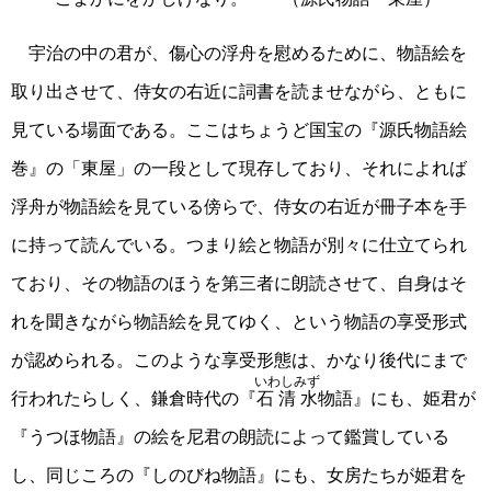
宇治の中の君が、傷心の浮舟を慰めるために、物語絵を
取り出させて、侍女の右近に詞書を読ませながら、ともに
見ている場面である。ここはちょうど国宝の『源氏物語絵
巻』の「東屋」の一段として現存しており、それによれば
浮舟が物語絵を見ている傍らで、侍女の右近が冊子本を手
に持って読んでいる。つまり絵と物語が別々に仕立てられ
ており、その物語のほうを第三者に朗読させて、自身はそ
れを聞きながら物語絵を見てゆく、という物語の享受形式
が認められる。このような享受形態は、かなり後代にまで
いわしみず
行われたらしく、鎌倉時代の『
石清水
物語』にも、姫君が
『うつほ物語』の絵を尼君の朗読によって鑑賞している
し、同じころの『しのびね物語』にも、女房たちが姫君を