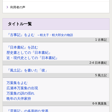
利用者の声
タイトル一覧
『古事記』をよむ
軽太子・軽大郎女の物語
1 古事記
『日本書紀』を読む
歴史書としての『日本書紀』
近・現代史としての『日本書紀』
2-4 日本書紀
『風土記』を書いた「彼」
5 風土記
万葉集をよむ
広瀬本万葉集の出現
万葉集の訓の揺れ
晩年の大伴家持
6-9 萬葉集
『霊異記』の多面的な世界