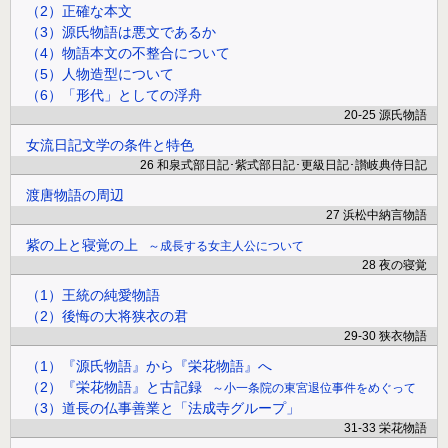
（2）正確な本文
（3）源氏物語は悪文であるか
（4）物語本文の不整合について
（5）人物造型について
（6）「形代」としての浮舟
20-25 源氏物語
女流日記文学の条件と特色
26 和泉式部日記･紫式部日記･更級日記･讃岐典侍日記
渡唐物語の周辺
27 浜松中納言物語
紫の上と寝覚の上
成長する女主人公について
28 夜の寝覚
（1）王統の純愛物語
（2）後悔の大将狭衣の君
29-30 狭衣物語
（1）『源氏物語』から『栄花物語』へ
（2）『栄花物語』と古記録
小一条院の東宮退位事件をめぐって
（3）道長の仏事善業と「法成寺グループ」
31-33 栄花物語