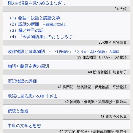
権力の帰趨を見つめるまなざし
34 大鏡
（1）物語・説話と説話文学
（2）説話の断面
貧困と欲望と
（3）橘と柑子の話
（4）『今昔物語集』のおもしろさ
35-38 今昔物語集
改作物語と散逸物語
『住吉物語』『とりかへばや物語』の周辺
39 住吉物語･とりかへばや物語
物語と藤原定家の周辺
40 松浦宮物語･無名草子
軍記物語の評価
41 将門記・陸奥話記・保元物語・平治物語
歌謡に見る思いのさまざま
42 神楽歌・催馬楽・梁塵秘抄・閑吟集
伝統と創造
43 新古今和歌集
中世の文学と思想
44 方丈記･徒然草･正法眼蔵随聞記･歎異抄