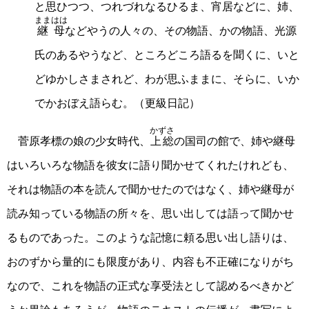
と思ひつつ、つれづれなるひるま、宵居などに、姉、
ままはは
継母
などやうの人々の、その物語、かの物語、光源
氏のあるやうなど、ところどころ語るを聞くに、いと
どゆかしさまされど、わが思ふままに、そらに、いか
でかおぼえ語らむ。（更級日記）
かずさ
菅原孝標の娘の少女時代、
上総
の国司の館で、姉や継母
はいろいろな物語を彼女に語り聞かせてくれたけれども、
それは物語の本を読んで聞かせたのではなく、姉や継母が
読み知っている物語の所々を、思い出しては語って聞かせ
るものであった。このような記憶に頼る思い出し語りは、
おのずから量的にも限度があり、内容も不正確になりがち
なので、これを物語の正式な享受法として認めるべきかど