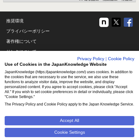
推奨環境
プライバシーポリシー
著作権について
リンクについて
Privacy Policy
|
Cookie Policy
免責事項
Use of Cookies in the JapanKnowledge Website
運営会社
JapanKnowledge (https://japanknowledge.com/) uses cookies. In addition to
the cookies that are necessary to use the service, we also use these
アクセシビリティ対応
functions to analyze visitor data, improve the website, and display
personalized content. If you agree to accept cookies, please click "Accept
All." If you wish to set cookie preferences in detail or individually, please click
クッキーポリシー
"Cookie Settings."
Cookie設定
The Privacy Policy and Cookie Policy apply to the Japan Knowledge Service.
Accept All
©2001-2026
NetAdvance Inc. All rights reserved.
掲載の記事・
写真・イラスト等のすべてのコンテンツの無断複写・転載を禁じ
Cookie Settings
ます