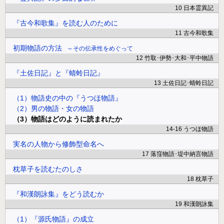
10 日本霊異記
『古今和歌集』を読む人のために
11 古今和歌集
初期物語の方法
その伝承性をめぐって
12 竹取･伊勢･大和･平中物語
『土佐日記』と『蜻蛉日記』
13 土佐日記･蜻蛉日記
（1）物語史の中の『うつほ物語』
（2）男の物語・女の物語
（3）物語はどのように読まれたか
14-16 うつほ物語
実名の人物から修飾型命名へ
17 落窪物語･堤中納言物語
枕草子を読むたのしさ
18 枕草子
『和漢朗詠集』をどう読むか
19 和漢朗詠集
（1）『源氏物語』の成立