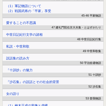
（1）軍記物語について
（2）戦国武将の「平家」享受
45-46 平家物語
愛することの不思議
47 建礼門院右京大夫集・とはずがたり
中世日記紀行文学の諸相
48 中世日記紀行集
私説・中世和歌
49 中世和歌集
説話集の読み方
50 宇治拾遺物語
『十訓抄』の魅力
51 十訓抄
『沙石集』の説話とその社会的背景
52 沙石集
女の語り
53 曾我物語
（1）楠木正成の実像と虚構