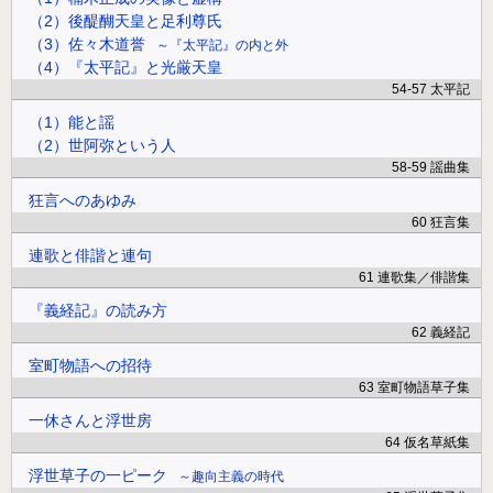
（2）後醍醐天皇と足利尊氏
（3）佐々木道誉
『太平記』の内と外
（4）『太平記』と光厳天皇
54-57 太平記
（1）能と謡
（2）世阿弥という人
58-59 謡曲集
狂言へのあゆみ
60 狂言集
連歌と俳諧と連句
61 連歌集／俳諧集
『義経記』の読み方
62 義経記
室町物語への招待
63 室町物語草子集
一休さんと浮世房
64 仮名草紙集
浮世草子の一ピーク
趣向主義の時代