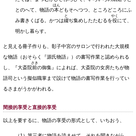
ほん
とのへて、物語の
本
どもそへつつ、ところどころにふ
と
やく
み書きくばる。かつは
綴
ぢ集めしたたむるを
役
にて、
明かし暮らす。
と見える冊子作りも、彰子中宮のサロンで行われた大規模
な物語（おそらく『源氏物語』）の書写作業と認められる
さき
し、『大斎院
前
の御集』によれば、大斎院の女房たちが物
語司という擬似職掌まで設けて物語の書写作業を行ってい
るさまがうかがわれる。
間接的享受と直接的享受
以上を要するに、物語の享受の形式として、いちおう、
（1）第三者に物語を読ませて、それを聞きながら、