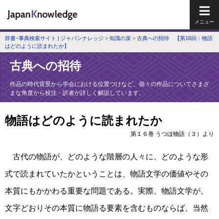
メイ
辞書･事典検索サイト | ジャパンナレッジ
>
知識の泉
>
古典への招待 【第16回：物語
はどのように読まれたか】
古典への招待
作品の時代背景から学会における位置づけなど、個々の作品についてさまざ
まな角度から校注・訳者が詳しく解説しています。
物語はどのように読まれたか
第１６巻 うつほ物語（３）より
古代の物語が、どのような階層の人々に、どのような形
式で読まれていたかということは、物語文学の価値やその
本質にもかかわる重要な問題である。実際、物語文学が、
文字どおりその本質に物語る要素を含むものならば、当然