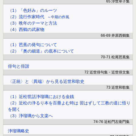
65 浮世草子集
（1）「色好み」のルーツ
（2）流行作家時代
中期の作風
（3）晩年のテーマと方法
（4）西鶴の武家物
66-69 井原西鶴集
（1）芭蕉の発句について
（2）『奥の細道』の底本について
70-71 松尾芭蕉集
俳句と俳諧
72 近世俳句集・近世俳文集
〈正統〉と〈異端〉から見る近世和歌史
73 近世和歌集
（1）近松世話浄瑠璃における金銭
（2）近松の浄るり本を百冊よむ時は 習はずして三教の道に悟り
を開く
（3）浄瑠璃から文楽へ
74-76 近松門左衛門集
浄瑠璃略史