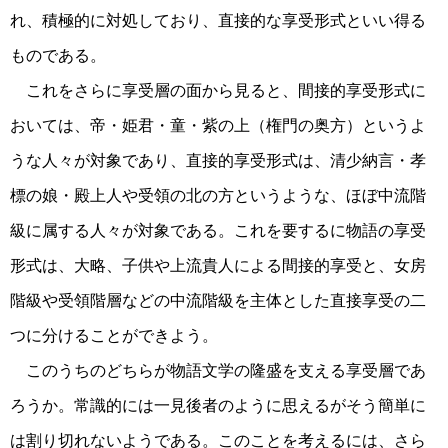
れ、積極的に対処しており、直接的な享受形式といい得る
ものである。
これをさらに享受層の面から見ると、間接的享受形式に
おいては、帝・姫君・童・紫の上（権門の奥方）というよ
うな人々が対象であり、直接的享受形式は、清少納言・孝
標の娘・殿上人や受領の北の方というような、ほぼ中流階
級に属する人々が対象である。これを要するに物語の享受
形式は、大略、子供や上流貴人による間接的享受と、女房
階級や受領階層などの中流階級を主体とした直接享受の二
つに分けることができよう。
このうちのどちらが物語文学の隆盛を支える享受層であ
ろうか。常識的には一見後者のように思えるがそう簡単に
は割り切れないようである。このことを考えるには、さら