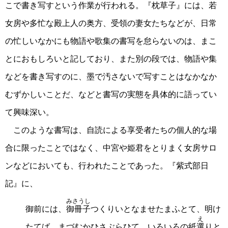
こで書き写すという作業が行われる。『枕草子』には、若
女房や多忙な殿上人の奥方、受領の妻女たちなどが、日常
の忙しいなかにも物語や歌集の書写を怠らないのは、まこ
とにおもしろいと記しており、また別の段では、物語や集
などを書き写すのに、墨で汚さないで写すことはなかなか
むずかしいことだ、などと書写の実態を具体的に語ってい
て興味深い。
このような書写は、自読による享受者たちの個人的な場
合に限ったことではなく、中宮や姫君をとりまく女房サロ
ンなどにおいても、行われたことであった。『紫式部日
記』に、
みさうし
御前には、
御冊子
つくりいとなませたまふとて、明け
え
たてば、まづむかひさぶらひて、いろいろの紙
選
りと