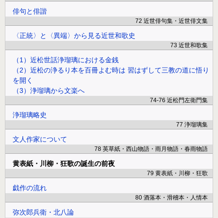
俳句と俳諧
72 近世俳句集・近世俳文集
〈正統〉と〈異端〉から見る近世和歌史
73 近世和歌集
（1）近松世話浄瑠璃における金銭
（2）近松の浄るり本を百冊よむ時は 習はずして三教の道に悟り
を開く
（3）浄瑠璃から文楽へ
74-76 近松門左衛門集
浄瑠璃略史
77 浄瑠璃集
文人作家について
78 英草紙・西山物語・雨月物語・春雨物語
黄表紙・川柳・狂歌の誕生の前夜
79 黄表紙・川柳・狂歌
戯作の流れ
80 酒落本・滑稽本・人情本
弥次郎兵衛・北八論