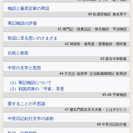
物語と藤原定家の周辺
40 松浦宮物語･無名草子
軍記物語の評価
41 将門記・陸奥話記・保元物語・平治物語
歌謡に見る思いのさまざま
42 神楽歌・催馬楽・梁塵秘抄・閑吟集
伝統と創造
43 新古今和歌集
中世の文学と思想
44 方丈記･徒然草･正法眼蔵随聞記･歎異抄
（1）軍記物語について
（2）戦国武将の「平家」享受
45-46 平家物語
愛することの不思議
47 建礼門院右京大夫集・とはずがたり
中世日記紀行文学の諸相
48 中世日記紀行集