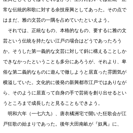
常な伝統的和歌に対する余技座興としてあった。その点で
はまだ、雅の文芸の一隅を占めていたといえよう。
それでは、正統なもの、本格的なもの、要するに雅の文
芸という伝統を持たない江戸の場合はどうであったろう
か。そうした第一義的な文芸に対して斜に構えることしか
できなかったということも多分にあろうが、それより、卑
俗な第二義的なものに遊んで徹しようと居直った雰囲気が
横溢していた。文化的に後発の新興都市江戸ではありなが
ら、そのように居直って自身の手で芸術を創り出せるとい
うところまで成長したと見ることもできよう。
明和六年（一七六九）、唐衣橘洲宅で開いた狂歌会が江
戸狂歌の始まりであった。後年大田南畝が『奴凧』に、