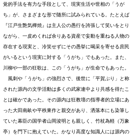
覚的手法を有力な手段として、現実生活や世相の「うが
ち」が、さまざまな形で随所に試みられている。たとえば
『江戸生艶気樺焼』は主人公の愚行を誇張して笑いをとり
ながら、一皮めくれば余りある資産で妄動を重ねる人物の
存在する現実と、冷笑せずにその愚挙に喝采を寄せる庶民
がいるという現実に対する「うがち」でもあった。また、
川柳や一部の狂歌は、この「うがち」が生命でもあった。
風刺や「うがち」の強烈さで、後世に「平賀ぶり」と称
された源内の文学活動は多くの武家連中より共感を得たこ
とは確かであった。その源内は狂教壇の指導者的立場にあ
った大田南畝や平秩東作と親交があり、洒落本にも染筆し
ていた幕臣の国学者山岡浚明とも親しく、竹杖為軽（万象
亭）を門下に抱えていた。かなり高度な知識人には源内の