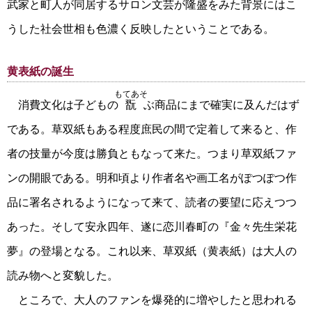
武家と町人が同居するサロン文芸が隆盛をみた背景にはこ
うした社会世相も色濃く反映したということである。
黄表紙の誕生
もてあそ
消費文化は子どもの
翫
ぶ商品にまで確実に及んだはず
である。草双紙もある程度庶民の間で定着して来ると、作
者の技量が今度は勝負ともなって来た。つまり草双紙ファ
ンの開眼である。明和頃より作者名や画工名がぽつぽつ作
品に署名されるようになって来て、読者の要望に応えつつ
あった。そして安永四年、遂に恋川春町の『金々先生栄花
夢』の登場となる。これ以来、草双紙（黄表紙）は大人の
読み物へと変貌した。
ところで、大人のファンを爆発的に増やしたと思われる