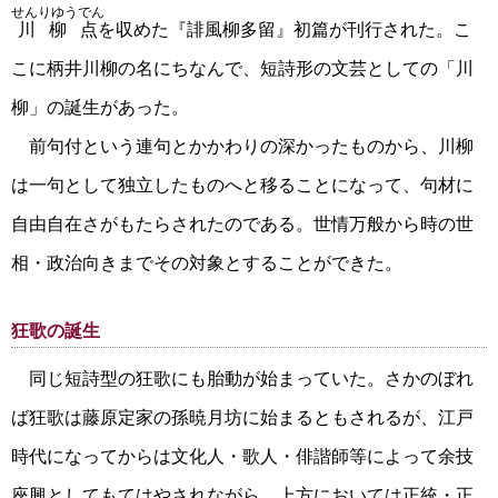
せんりゆうでん
川柳点
を収めた『誹風柳多留』初篇が刊行された。こ
こに柄井川柳の名にちなんで、短詩形の文芸としての「川
柳」の誕生があった。
前句付という連句とかかわりの深かったものから、川柳
は一句として独立したものへと移ることになって、句材に
自由自在さがもたらされたのである。世情万般から時の世
相・政治向きまでその対象とすることができた。
狂歌の誕生
同じ短詩型の狂歌にも胎動が始まっていた。さかのぼれ
ば狂歌は藤原定家の孫暁月坊に始まるともされるが、江戸
時代になってからは文化人・歌人・俳諧師等によって余技
座興としてもてはやされながら、上方においては正統・正