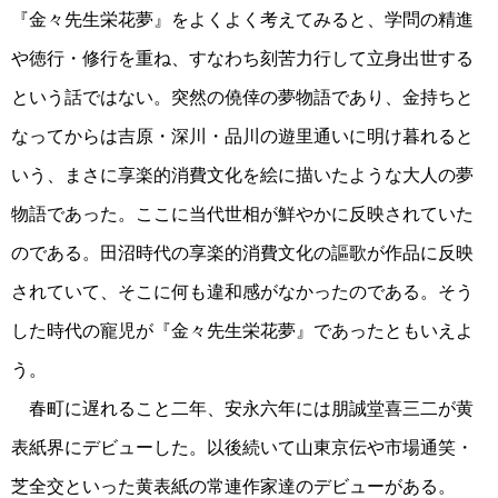
『金々先生栄花夢』をよくよく考えてみると、学問の精進
や徳行・修行を重ね、すなわち刻苦力行して立身出世する
という話ではない。突然の僥倖の夢物語であり、金持ちと
なってからは吉原・深川・品川の遊里通いに明け暮れると
いう、まさに享楽的消費文化を絵に描いたような大人の夢
物語であった。ここに当代世相が鮮やかに反映されていた
のである。田沼時代の享楽的消費文化の謳歌が作品に反映
されていて、そこに何も違和感がなかったのである。そう
した時代の寵児が『金々先生栄花夢』であったともいえよ
う。
春町に遅れること二年、安永六年には朋誠堂喜三二が黄
表紙界にデビューした。以後続いて山東京伝や市場通笑・
芝全交といった黄表紙の常連作家達のデビューがある。