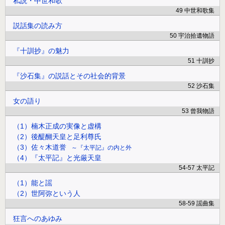
私説・中世和歌
49 中世和歌集
説話集の読み方
50 宇治拾遺物語
『十訓抄』の魅力
51 十訓抄
『沙石集』の説話とその社会的背景
52 沙石集
女の語り
53 曾我物語
（1）楠木正成の実像と虚構
（2）後醍醐天皇と足利尊氏
（3）佐々木道誉
『太平記』の内と外
（4）『太平記』と光厳天皇
54-57 太平記
（1）能と謡
（2）世阿弥という人
58-59 謡曲集
狂言へのあゆみ