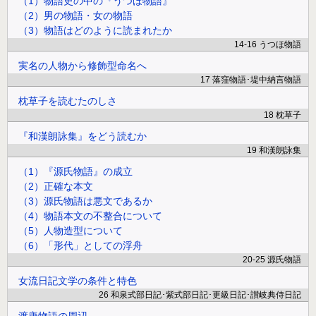
（1）物語史の中の『うつほ物語』
（2）男の物語・女の物語
（3）物語はどのように読まれたか
14-16 うつほ物語
実名の人物から修飾型命名へ
17 落窪物語･堤中納言物語
枕草子を読むたのしさ
18 枕草子
『和漢朗詠集』をどう読むか
19 和漢朗詠集
（1）『源氏物語』の成立
（2）正確な本文
（3）源氏物語は悪文であるか
（4）物語本文の不整合について
（5）人物造型について
（6）「形代」としての浮舟
20-25 源氏物語
女流日記文学の条件と特色
26 和泉式部日記･紫式部日記･更級日記･讃岐典侍日記