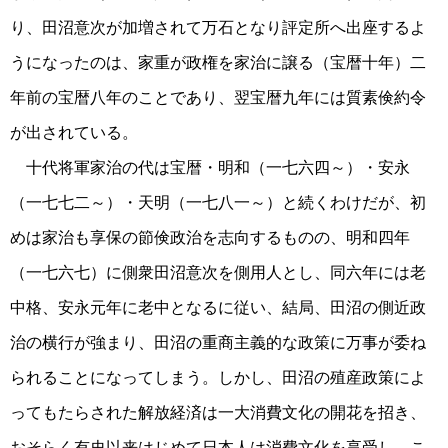
り、田沼意次が加増されて万石となり評定所へ出座するよ
うになったのは、家重が政権を家治に譲る（宝暦十年）二
年前の宝暦八年のことであり、翌宝暦九年には質素倹約令
が出されている。
十代将軍家治の代は宝暦・明和（一七六四～）・安永
（一七七二～）・天明（一七八一～）と続くわけだが、初
めは家治も享保の節倹政治を志向するものの、明和四年
（一七六七）に側衆田沼意次を側用人とし、同六年には老
中格、安永元年に老中となるに従い、結局、田沼の側近政
治の横行が強まり、田沼の重商主義的な政策に万事が委ね
られることになってしまう。しかし、田沼の殖産政策によ
ってもたらされた解放経済は一大消費文化の開花を招き、
おそらく有史以来はじめて日本人は消費文化を享受し、こ