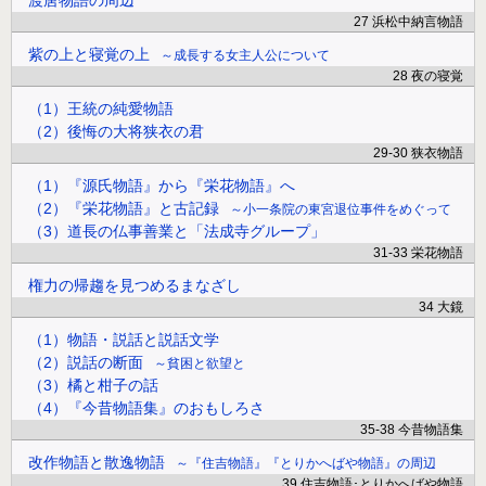
渡唐物語の周辺
27 浜松中納言物語
紫の上と寝覚の上
成長する女主人公について
28 夜の寝覚
（1）王統の純愛物語
（2）後悔の大将狭衣の君
29-30 狭衣物語
（1）『源氏物語』から『栄花物語』へ
（2）『栄花物語』と古記録
小一条院の東宮退位事件をめぐって
（3）道長の仏事善業と「法成寺グループ」
31-33 栄花物語
権力の帰趨を見つめるまなざし
34 大鏡
（1）物語・説話と説話文学
（2）説話の断面
貧困と欲望と
（3）橘と柑子の話
（4）『今昔物語集』のおもしろさ
35-38 今昔物語集
改作物語と散逸物語
『住吉物語』『とりかへばや物語』の周辺
39 住吉物語･とりかへばや物語