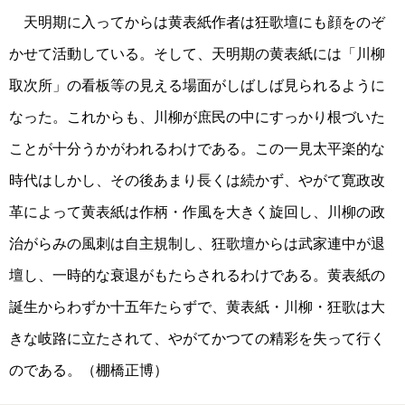
天明期に入ってからは黄表紙作者は狂歌壇にも顔をのぞ
かせて活動している。そして、天明期の黄表紙には「川柳
取次所」の看板等の見える場面がしばしば見られるように
なった。これからも、川柳が庶民の中にすっかり根づいた
ことが十分うかがわれるわけである。この一見太平楽的な
時代はしかし、その後あまり長くは続かず、やがて寛政改
革によって黄表紙は作柄・作風を大きく旋回し、川柳の政
治がらみの風刺は自主規制し、狂歌壇からは武家連中が退
壇し、一時的な衰退がもたらされるわけである。黄表紙の
誕生からわずか十五年たらずで、黄表紙・川柳・狂歌は大
きな岐路に立たされて、やがてかつての精彩を失って行く
のである。（棚橋正博）