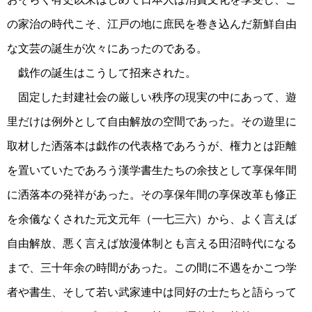
の家治の時代こそ、江戸の地に庶民を巻き込んだ新鮮自由
な文芸の誕生が次々にあったのである。
戯作の誕生はこうして招来された。
固定した封建社会の厳しい秩序の現実の中にあって、遊
里だけは例外として自由解放の空間であった。その遊里に
取材した洒落本は戯作の代表格であろうが、権力とは距離
を置いていたであろう漢学書生たちの余技として享保年間
に洒落本の発祥があった。その享保年間の享保改革も修正
を余儀なくされた元文元年（一七三六）から、よく言えば
自由解放、悪く言えば放漫体制とも言える田沼時代になる
まで、三十年余の時間があった。この間に不遇をかこつ学
者や書生、そして若い武家連中は同好の士たちと語らって