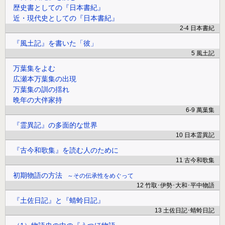
歴史書としての『日本書紀』
近・現代史としての『日本書紀』
2-4 日本書紀
『風土記』を書いた「彼」
5 風土記
万葉集をよむ
広瀬本万葉集の出現
万葉集の訓の揺れ
晩年の大伴家持
6-9 萬葉集
『霊異記』の多面的な世界
10 日本霊異記
『古今和歌集』を読む人のために
11 古今和歌集
初期物語の方法
その伝承性をめぐって
12 竹取･伊勢･大和･平中物語
『土佐日記』と『蜻蛉日記』
13 土佐日記･蜻蛉日記