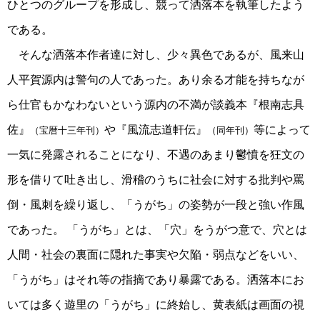
ひとつのグループを形成し、競って洒落本を執筆したよう
である。
そんな洒落本作者達に対し、少々異色であるが、風来山
人平賀源内は警句の人であった。あり余る才能を持ちなが
ら仕官もかなわないという源内の不満が談義本『根南志具
佐』
や『風流志道軒伝』
等によって
（宝暦十三年刊）
（同年刊）
一気に発露されることになり、不遇のあまり鬱憤を狂文の
形を借りて吐き出し、滑稽のうちに社会に対する批判や罵
倒・風刺を繰り返し、「うがち」の姿勢が一段と強い作風
であった。 「うがち」とは、「穴」をうがつ意で、穴とは
人間・社会の裏面に隠れた事実や欠陥・弱点などをいい、
「うがち」はそれ等の指摘であり暴露である。洒落本にお
いては多く遊里の「うがち」に終始し、黄表紙は画面の視