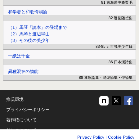
81 東海道中膝栗毛
和学者と和歌惰弱論
82 近世随想集
（1）馬琴「読本」の登場まで
（2）馬琴と渡辺崋山
（3）その後の美少年
83-85 近世説美少年録
一紙は千金
86 日本漢詩集
異種混在の効能
88 連歌論集・能楽論集・俳論集
推奨環境
プライバシーポリシー
著作権について
リンクについて
Privacy Policy
|
Cookie Policy