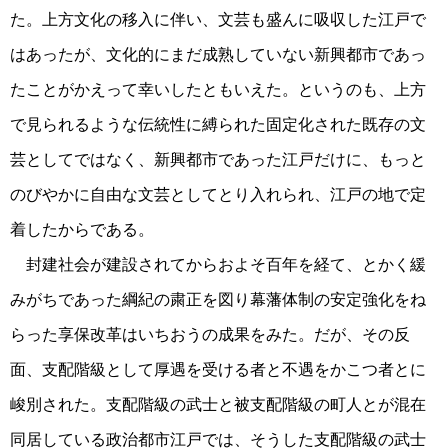
た。上方文化の移入に伴い、文芸も盛んに吸収した江戸で
はあったが、文化的にまだ成熟していない新興都市であっ
たことがかえって幸いしたともいえた。というのも、上方
で見られるような伝統性に縛られた固定化された既存の文
芸としてではなく、新興都市であった江戸だけに、もっと
のびやかに自由な文芸としてとり入れられ、江戸の地で定
着したからである。
封建社会が建設されてからおよそ百年を経て、とかく緩
みがちであった綱紀の粛正を図り幕藩体制の安定強化をね
らった享保改革はいちおうの成果をみた。だが、その反
面、支配階級として厚遇を受ける者と不遇をかこつ者とに
峻別された。支配階級の武士と被支配階級の町人とが混在
同居している政治都市江戸では、そうした支配階級の武士