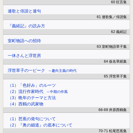
60 狂言集
連歌と俳諧と連句
61 連歌集／俳諧集
『義経記』の読み方
62 義経記
室町物語への招待
63 室町物語草子集
一休さんと浮世房
64 仮名草紙集
浮世草子の一ピーク
趣向主義の時代
65 浮世草子集
（1）「色好み」のルーツ
（2）流行作家時代
中期の作風
（3）晩年のテーマと方法
（4）西鶴の武家物
66-69 井原西鶴集
（1）芭蕉の発句について
（2）『奥の細道』の底本について
70-71 松尾芭蕉集