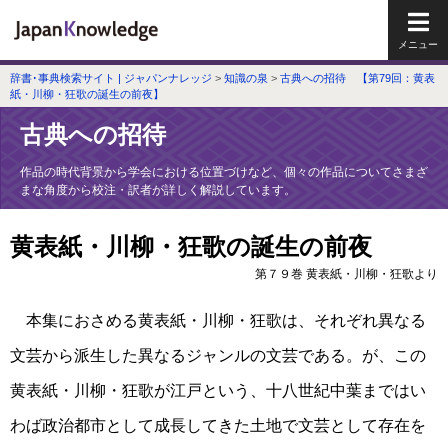
メイ
辞書･事典検索サイト | ジャパンナレッジ
>
知識の泉
>
古典への招待 【第79回：黄表
紙・川柳・狂歌の誕生の前夜】
古典への招待
作品の時代背景から学会における位置づけなど、個々の作品についてさまざ
まな角度から校注・訳者が詳しく解説しています。
黄表紙・川柳・狂歌の誕生の前夜
第７９巻 黄表紙・川柳・狂歌より
本集におさめる黄表紙・川柳・狂歌は、それぞれ異なる
文芸から派生した異なるジャンルの文芸である。が、この
黄表紙・川柳・狂歌が江戸という、十八世紀中葉まではい
わば政治都市として成長してきた土地で文芸として存在を