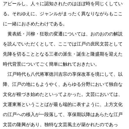
アピールし、人々に認知されたのはほぼ時を同じくしてい
る。それゆえに、ジャンルがまったく異なりながらもここ
に一緒におさめたわけである。
黄表紙・川柳・狂歌の変遷については、おのおのの解説
を読んでいただくとして、ここでは江戸の庶民文芸として
先陣を切ることとなる三者の派生・誕生と隆盛期を迎えた
時代背景についてごく簡単に触れておきたい。
江戸時代も八代将軍徳川吉宗の享保改革を境にして、以
降、江戸の地にもようやく、あらゆる分野において独自な
文化が根づき始めたといってよかった。文芸においては、
文運東漸ということばが最も端的に表すように、上方文化
の江戸への移入が一段落して、享保期以降はあらたな江戸
文芸の隆興があり、独特な文芸風土が築かれたのであっ