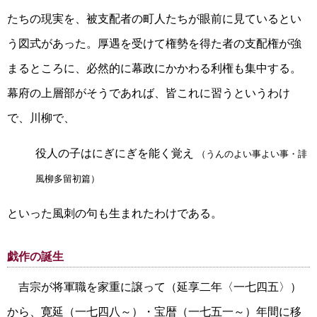
たちの現実を、被支配者の町人たちが眼前に見ているとい
う図式があった。厚遇を受けて権勢を得た者の支配権が強
まるところに、必然的に幕政にかかわる利権も集中する。
幕府の上層部がそうであれば、皆これに習うというわけ
で、川柳で、
役人の子はにぎにぎを能く覚え
（うんのよい事よい事・誹
風柳多留初篇）
といった風刺の句も生まれたわけである。
戯作の誕生
吉宗が将軍職を家重に譲って（延享二年〈一七四五〉）
から、寛延（一七四八～）・宝暦（一七五一～）年間に移