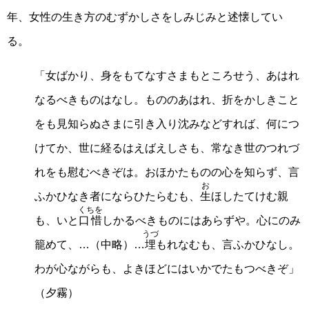
年、女性の生き方のむずかしさをしみじみと述懐してい
る。
「女ばかり、身をもてなすさまもところせう、あはれ
なるべきものはなし。もののあはれ、折をかしきこと
をも見知らぬさまに引き入り沈みなどすれば、何につ
けてか、世に経るはえばえしさも、常なき世のつれづ
れをも慰むべきぞは。おほかたものの心を知らず、言
お
ふかひなき者にならひたらむも、
生
ほしたてけむ親
くちを
も、いと
口惜
しかるべきものにはあらずや。心にのみ
うづ
籠めて、…（中略）…
埋
もれなむも、言ふかひなし。
わが心ながらも、よきほどにはいかでたもつべきぞ」
（夕霧）