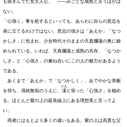
も抜きんでた女主人公、 ――みごとな成熟と言うほかは
ない。
「心強く」事を処するといっても、あらわに自らの意志を
表に立てるわけではない。意志の強さは「あえか」「なつ
かしさ」に包まれ、少女時代そのままの天真爛漫の奥に秘
められている。いわば、天真爛漫と成熟の共存、「なつか
しさ」と「心強さ」の兼ね合いにこの人の魅力があるよう
である。
あくまで「あえか」で「なつかしく」、あでやかな美貌
りん
を持ち、清純無垢のうえに、
凜
と張った「心強さ」を秘め
る。ほとんど紫の上の延長線上にある理想美と言ってよ
い。
両者にはもとより多くの違いもある。紫の上は高貴な父