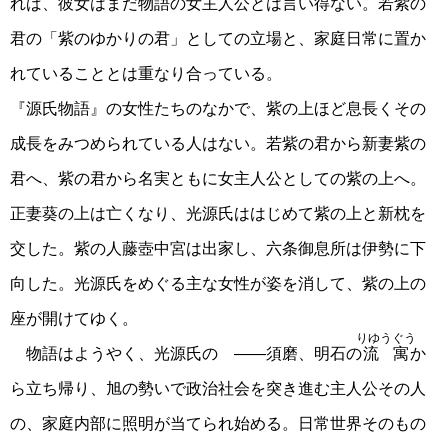
れば、彼女はまだ物語の女主人公とは言い得ない。若紫の
君の「紫のゆかりの君」としての立場と、家庭日常に置か
れていることとは重なり合っている。
『源氏物語』の女性たちのなかで、紫の上ほど息長くその
成長をみつめられている人はない。若紫の君から新妻紫の
君へ、紫の君から名実ともに女主人公としての紫の上へ。
正妻葵の上は亡くなり、光源氏ははじめて紫の上と新枕を
交した。紫の人藤壺中宮は出家し、六条御息所は伊勢に下
向した。光源氏をめぐる主な女性が姿を消して、紫の上の
座が開けてゆく。
りゆうぐう
物語はようやく、光源氏の ――須磨、明石の
流寓
か
ら立ち帰り、旭の勢いで政治社会を突き進む主人公その人
の、家庭内部に照明が当てられ始める。日常世界そのもの