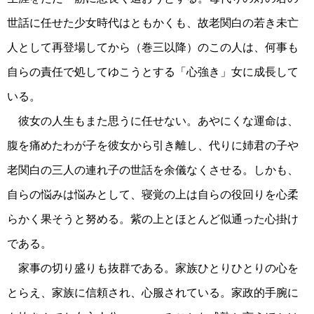
世話に任せた少女時代はともかくも、故老関白の若き未亡
人として再登場してから（巻三以降）のこの人は、何事も
自らの責任で処してゆこうとする「心強き」女に成長して
いる。
彼女の人生もまた思うに任せない。あやにくな運命は、
腹を痛めたわが子を彼女から引き離し、代りに姉君の子や
老関白の三人の連れ子の世話を余儀なくさせる。しかも、
自らの悩みは悩みとして、寝覚の上は自らの役回りを心柔
らかく果そうと努める。紫の上とほとんど似通った心掛け
である。
家事の切り盛りも抜群である。家族ひとりひとりの心を
とらえ、家族に信頼され、心服されている。家政的手腕に