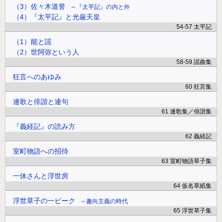
（3）佐々木道誉
『太平記』の内と外
（4）『太平記』と光厳天皇
54-57 太平記
（1）能と謡
（2）世阿弥という人
58-59 謡曲集
狂言へのあゆみ
60 狂言集
連歌と俳諧と連句
61 連歌集／俳諧集
『義経記』の読み方
62 義経記
室町物語への招待
63 室町物語草子集
一休さんと浮世房
64 仮名草紙集
浮世草子の一ピーク
趣向主義の時代
65 浮世草子集