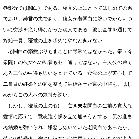
巻部分では関白）である。寝覚の上にとってはじめての男
であり、姉君の夫であり、彼女が老関白に嫁いでからもつ
いに交渉を絶ち得なかった恋人である。彼は全巻を通じて
終始一貫、寝覚の上を求めてやむときがない。
老関白の溺愛ぶりもまことに尋常ではなかった。帝（冷
泉院）の彼女への執着も並一通りではない。主人公の弟で
ある三位の中将も思いを寄せている。寝覚の上が苦心して
二番目の継娘との間を整えて結婚させた宮の中将も、はじ
めからこの人への気持が深い。
しかし、寝覚の上の心は、亡き夫老関白の生前の寛大な
愛情に応えて、意志強く操を立て通そうとする。気の進ま
ぬ結婚を強いられ、嫌悪しぬいていた老関白であったが、
彼との結婚後、徐々に彼女の心は定まっていったかのよう