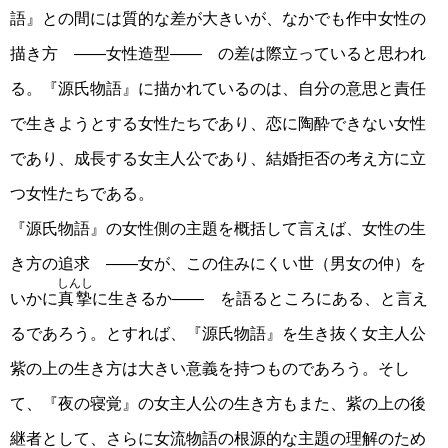
語』との間には質的な差が大きいが、なかでも作中女性の
描き方 ――女性造型―― の差は際立っていると思われ
る。『源氏物語』に描かれているのは、自分の意思と責任
で生きようとする女性たちであり、恋に陶酔できない女性
であり、成長する女主人公であり、結婚拒否の考え方に立
つ女性たちである。
『源氏物語』の女性側の主題を概括して言えば、女性の生
き方の追求 ――女が、この住みにくい世（男女の仲）を
しんし
いかに
真摯
に生きるか―― を語るところにある、と言え
るであろう。とすれば、『源氏物語』を生き抜く女主人公
紫の上の生き方は大きい意義を持つものであろう。そし
て、『夜の寝覚』の女主人公の生き方もまた、紫の上の後
継者として、さらに女流物語の根源的な主題の理解のため