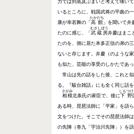
力では到底及ぶまいと考えて嘆いて
いるところに、戦国武将の平曲の一
たかだち
康が幸若舞の「
高館
」を聞いて弁
むさしぼう
たのに感じ、「
武蔵房
弁慶はまこ
たのを、側に居た本多正信の弟の三
ないと存じます。弁慶（のような家
も似た、芸能の享受のしかたであっ
常山は先の話をした後、これと似
る。『駿台雑話』にも全く同じ話を
さがみ
しもつけ
相模
北条氏の家臣で、後に
下野
ある時、琵琶法師に「平家」を語ら
文をつけた。そこでその琵琶法師は
の先陣（巻九「宇治川先陣」）を語