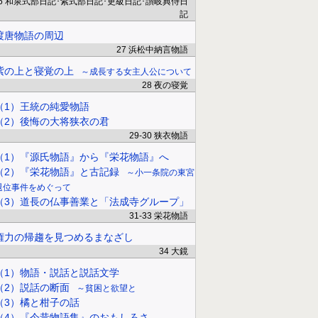
26 和泉式部日記･紫式部日記･更級日記･讃岐典侍日
記
渡唐物語の周辺
27 浜松中納言物語
紫の上と寝覚の上
成長する女主人公について
28 夜の寝覚
（1）王統の純愛物語
（2）後悔の大将狭衣の君
29-30 狭衣物語
（1）『源氏物語』から『栄花物語』へ
（2）『栄花物語』と古記録
小一条院の東宮
退位事件をめぐって
（3）道長の仏事善業と「法成寺グループ」
31-33 栄花物語
権力の帰趨を見つめるまなざし
34 大鏡
（1）物語・説話と説話文学
（2）説話の断面
貧困と欲望と
（3）橘と柑子の話
（4）『今昔物語集』のおもしろさ