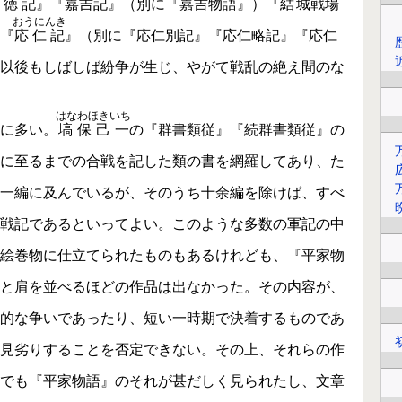
明徳記
』『
嘉吉記
』（別に『嘉吉物語』）『
結城
戦場
おうにんき
『
応仁記
』（別に『応仁別記』『応仁略記』『応仁
以後もしばしば紛争が生じ、やがて戦乱の絶え間のな
する。
はなわほきいち
に多い。
塙保己一
の『群書類従』『続群書類従』の
に至るまでの合戦を記した類の書を網羅してあり、た
一編に及んでいるが、そのうち十余編を除けば、すべ
戦記であるといってよい。このような多数の軍記の中
絵巻物に仕立てられたものもあるけれども、『平家物
と肩を並べるほどの作品は出なかった。その内容が、
的な争いであったり、短い一時期で決着するものであ
見劣りすることを否定できない。その上、それらの作
でも『平家物語』のそれが甚だしく見られたし、文章