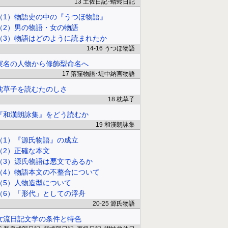
13 土佐日記･蜻蛉日記
（1）物語史の中の『うつほ物語』
（2）男の物語・女の物語
（3）物語はどのように読まれたか
14-16 うつほ物語
実名の人物から修飾型命名へ
17 落窪物語･堤中納言物語
枕草子を読むたのしさ
18 枕草子
『和漢朗詠集』をどう読むか
19 和漢朗詠集
（1）『源氏物語』の成立
（2）正確な本文
（3）源氏物語は悪文であるか
（4）物語本文の不整合について
（5）人物造型について
（6）「形代」としての浮舟
20-25 源氏物語
女流日記文学の条件と特色