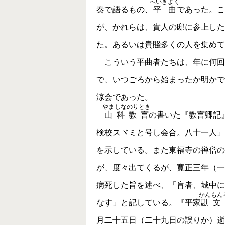
へいきよく
奏で語るもの、
平曲
であった。こ
が、かれらは、貴人の邸に参上した
た。あるいは貴賤多くの人を集めて
こういう平曲者たちは、年に何回
で、いつごろから始まったか明かで
涼会であった。
やましなのりとき
山科教言
の書いた『教言卿記
検校スヾミと号し会合。八十一人」
を示している。また東福寺の禅僧の
が、度々出てくるが、寛正三年（一
病死した旨を述べ、「盲者、城中に
かんもん
なす」と記している。『平家
勘文
月二十五日（二十九日の誤りか）逝