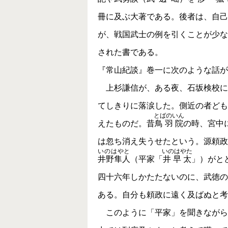
冊に及ぶ大著である。後者は、自己
が、戦国武士の例を引くことが少な
された書である。
『常山紀談』巻一に次のような話が
上杉謙信が、ある夜、石坂検校に
てしきりに落涙した。側近の者ども
とばのいん
えたものだ。昔
鳥羽院
の時、宮中
は忽ち消え失うせたという。源頼政
いのはやと
いのはやた
井野隼人
（平家「
井早太
」）がと
四十六年しかたたないのに、武徳の
ある。自分も頼政に遠く及ばぬと考
このように「平家」を聞きながら