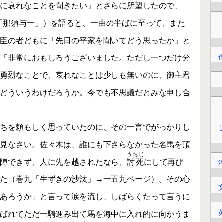
に哀れなことを聞きたい」とさらに所望したので、
「那須与一」）を語ると、一曲の半ばに至って、また
臣の者どもに「先日の平家を聞いてどう思ったか」と
「非常におもしろうございました。ただし一つだけ分
勇烈なことで、哀れなことは少しも無いのに、御主君
どういうわけだろうか。今でも不思議だとみな申し合
ちを頼もしく思っていたのに、その一言でがっかりし
見なさい。佐々木は、誰にも下さらなかった名馬を頂
うちじ
陣できず、人に先を越されたなら、
討死
にして再び
た（巻九「生ずきの沙汰」→一五九ページ）。その心
あろうか」と言って涙を流し、しばらくたって言うに
ばれてただ一騎進み出て馬を海中に入れ的に向かうま