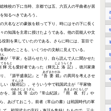
総検校の下に当時、京都では五、六百人の平曲者が居
を知るべきであろう。
の大名などの豪族を頼って下り、時にはその下に長く
々の知識を主君に授けたようである。他の芸能人や文
る役割を果していたのである。さらに時には、盲目で
を勤めたことも、いくつかの文献に見えている。
けん
兼
が「平家」を語らせたり、自ら読んで人に聞かせた
りてるもと
じようらくき
利輝元
も愛好者であった（輝元
上洛記
）。徳川家康
あずまかがみ
り、『源平盛衰記』と『
吾妻鏡
』の異同を考えさせ
すんぷき
しい（
駿府記
）。そういう中で戦国武士が『平家物
ゆあさじようざん
あまよのともしび
かを、
湯浅常山
の『常山紀談』『
雨夜灯
』や
ら、あげておこう。前者（常山の書）は戦国時代の軍
う
して、戦国武士の言行・逸話を集録したもので、三十