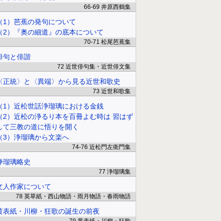
66-69 井原西鶴集
（1）芭蕉の発句について
（2）『奥の細道』の底本について
70-71 松尾芭蕉集
俳句と俳諧
72 近世俳句集・近世俳文集
〈正統〉と〈異端〉から見る近世和歌史
73 近世和歌集
（1）近松世話浄瑠璃における金銭
（2）近松の浄るり本を百冊よむ時は 習はず
して三教の道に悟りを開く
（3）浄瑠璃から文楽へ
74-76 近松門左衛門集
浄瑠璃略史
77 浄瑠璃集
文人作家について
78 英草紙・西山物語・雨月物語・春雨物語
黄表紙・川柳・狂歌の誕生の前夜