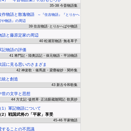
35-38 今昔物語集
改作物語と散逸物語
『住吉物語』『とりかへ
ばや物語』の周辺
39 住吉物語･とりかへばや物語
物語と藤原定家の周辺
40 松浦宮物語･無名草子
軍記物語の評価
41 将門記・陸奥話記・保元物語・平治物語
歌謡に見る思いのさまざま
42 神楽歌・催馬楽・梁塵秘抄・閑吟集
伝統と創造
43 新古今和歌集
中世の文学と思想
44 方丈記･徒然草･正法眼蔵随聞記･歎異抄
（1）軍記物語について
（2）戦国武将の「平家」享受
45-46 平家物語
愛することの不思議