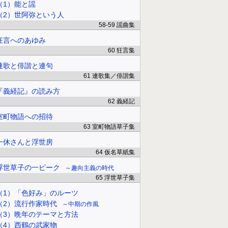
（1）能と謡
（2）世阿弥という人
58-59 謡曲集
狂言へのあゆみ
60 狂言集
連歌と俳諧と連句
61 連歌集／俳諧集
『義経記』の読み方
62 義経記
室町物語への招待
63 室町物語草子集
一休さんと浮世房
64 仮名草紙集
浮世草子の一ピーク
趣向主義の時代
65 浮世草子集
（1）「色好み」のルーツ
（2）流行作家時代
中期の作風
（3）晩年のテーマと方法
（4）西鶴の武家物