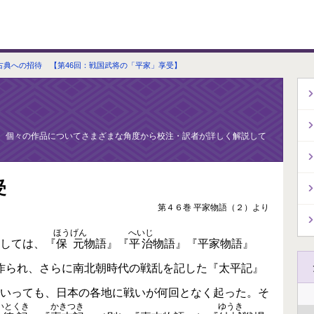
古典への招待 【第46回：戦国武将の「平家」享受】
、個々の作品についてさまざまな角度から校注・訳者が詳しく解説して
受
第４６巻 平家物語（２）より
ほうげん
へいじ
しては、『
保元
物語』『
平治
物語』『平家物語』
作られ、さらに南北朝時代の戦乱を記した『太平記』
いっても、日本の各地に戦いが何回となく起った。そ
いとくき
かきつき
ゆうき