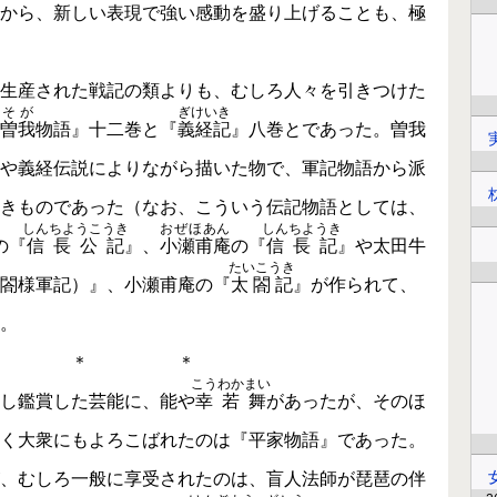
から、新しい表現で強い感動を盛り上げることも、極
生産された戦記の類よりも、むしろ人々を引きつけた
そが
ぎけいき
曽我
物語』十二巻と『
義経記
』八巻とであった。曽我
や義経伝説によりながら描いた物で、軍記物語から派
きものであった（なお、こういう伝記物語としては、
しんちようこうき
おぜほあん
しんちようき
の『
信長公記
』、
小瀬甫庵
の『
信長記
』や太田牛
たいこうき
閤様軍記）』、小瀬甫庵の『
太閤記
』が作られて、
。
＊ ＊
こうわかまい
し鑑賞した芸能に、能や
幸若舞
があったが、そのほ
く大衆にもよろこばれたのは『平家物語』であった。
、むしろ一般に享受されたのは、盲人法師が琵琶の伴