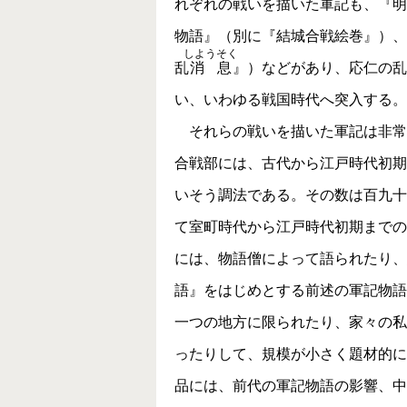
れぞれの戦いを描いた軍記も、『
物語』（別に『結城合戦絵巻』）、
しようそく
乱
消息
』）などがあり、応仁の乱
い、いわゆる戦国時代へ突入
それらの戦いを描いた軍記は非常
合戦部には、古代から江戸時代初期
いそう調法である。その数は百九十
て室町時代から江戸時代初期までの
には、物語僧によって語られたり、
語』をはじめとする前述の軍記物語
一つの地方に限られたり、家々の私
ったりして、規模が小さく題材的に
品には、前代の軍記物語の影響、中