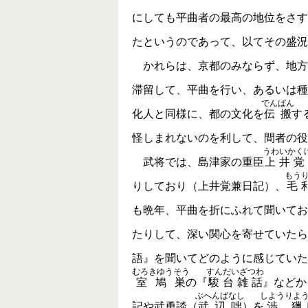
にしても平曲者の最高の地位をさす
たというのであって、以てその盛況
かれらは、京都のみならず、地方
滞留して、平曲を行い、あるいは種
でんぱん
化人と同様に、都の文化を
伝搬
す
怪しまれないのを利して、間者の役
うわいかく
武将では、島津家の重臣
上井覚
もう
りしており（上井覚兼日記）、
毛
も晩年、平曲を折にふれて聞いてお
たりして、深い関心を寄せていたら
語』を聞いてどのように感じていた
むろきゆうそう
すんだいざつわ
室鳩巣
の『
駿台雑話
』などか
ぶへんばなし
しようりよ
記や武勇談（
武辺咄
）を
渉獵