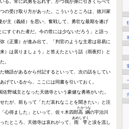
いる。常に武勇を忘れず、かつ我が身に引きくらべて
つの受け取り方があった。こういうところは、徳川家
慶が主（義経）を思い、奮戦して、勇壮な最期を遂げ
とにすぐれた者だ。今の世には少ないだろう」と語っ
弥（正重）が進み出て、「判官のような主君は容易に
来）は居りましょう」と答えたという話（雨夜灯）と
た。
た物語があるから付記するといって、次の話をしてい
あげているから、ここには同書を引いておく。
国佐野城主となった天徳寺という豪健な勇将がいた。
せたが、前もって「ただ哀れなことを聞きたい」と注
たかつな
「心得ました」といって、佐々木四郎
高綱
の宇治川
あめしずく
ったところ、天徳寺は哀れがって、
雨雫
と涙を流し