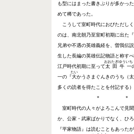
も型にはまった書きぶりが多かった
めて稀であった。
こうして室町時代におびただしく
のは、南北朝乃至室町初期に出た『
兄弟や不遇の英雄義経を、曽我伝説
生した長編の英雄伝記物語と称すべ
おおたぎゆういち
江戸時代初期に至って
太田牛一
たい
一の『
大
かうさまぐんきのうち（太
多くの読者を得たことを付記する）
＊ ＊ 
室町時代の人々がよろこんで見聞
か、公家・武家ばかりでなく、ひろ
『平家物語』は読むこともあったが