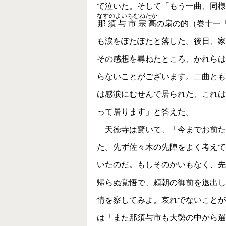
て泣いた。そして「もう一曲、同様
なすのよいちむねたか
那須与市宗高
の扇の的（巻十一
も涙をぽたぽたと落した。後日、家
その感想を尋ねたところ、かれらは
らないことがございます。二曲とも
は感涙にむせんで居られた、これは
って居ります」と答えた。
天徳寺は驚いて、「今までお前た
た。先ず佐々木の先陣をよく考えて
いたのだ。もしそのかいもなく、先
帰らぬ覚悟で、頼朝の御前を退出し
情を察してみよ。哀れでないことが
は「また那須与市も大勢の中から選