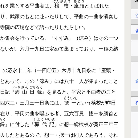
けんぎよう
ざとう
れを業とする平曲者は、
検校
・
座頭
とよばれた
り、武家のもとに赴いたりして、平曲の一曲を演奏し
寺院の広場などで語ったりしたらしい。
か集会を行っている。「すずみ」（涼み）はその一つ
ないが、六月十九日に定めて集まっており、一種の納
』の応永十二年（一四〇五）六月十九日条に「座頭・
とあって、この「涼み」には八十一人が集まったこと
へきざんにちろく
日記『
碧山日録
』を見ると、平家と平曲者のこと
そういち
四六二）三月三十日条には、
摠一
という検校が昨日
在り、平氏の曲を唱ふる者、五六百員、摠一を綱首と
ろく
しよくだいき
録
』に付した「
職代記
」に想一総検校が寛正三年三
去したとあるので、想一・摠一は同人であろう。それ