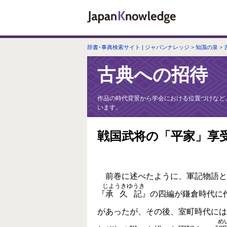
辞書･事典検索サイト | ジャパンナレッジ
>
知識の泉
>
古典への招待
作品の時代背景から学会における位置づけなど
います。
戦国武将の「平家」享
前巻に述べたように、軍記物語と
じようきゆうき
『
承久記
』の四編が鎌倉時代に
があったが、その後、室町時代には
め