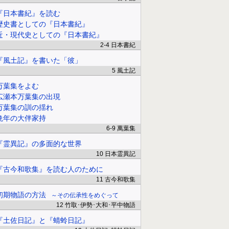
『日本書紀』を読む
歴史書としての『日本書紀』
近・現代史としての『日本書紀』
2-4 日本書紀
『風土記』を書いた「彼」
5 風土記
万葉集をよむ
広瀬本万葉集の出現
万葉集の訓の揺れ
晩年の大伴家持
6-9 萬葉集
『霊異記』の多面的な世界
10 日本霊異記
『古今和歌集』を読む人のために
11 古今和歌集
初期物語の方法
その伝承性をめぐって
12 竹取･伊勢･大和･平中物語
『土佐日記』と『蜻蛉日記』